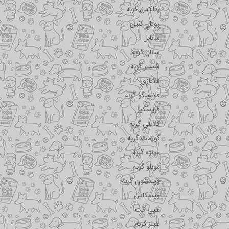
رفلکس گربه
رویال کنین
سانابل
سانال گربه
شسیر گربه
فلاتازور
فلامینگو گربه
فریسکیز
کلاینی گربه
گورمت گربه
مونژه گربه
مونلو گربه
وینستون گربه
ویسکاس
هپی کت
هیلز گربه