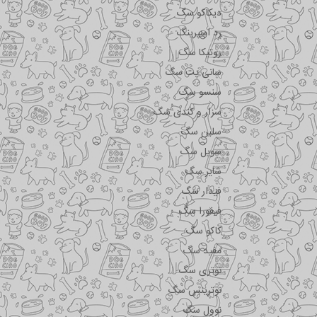
دیکاکو سگ
رد اسپرینگ
روتیکا سگ
سانی پت سگ
سنسو سگ
سزار و کندی سگ
سلبن سگ
سویل سگ
شایر سگ
فیدار سگ
فیفورا سگ
کاکو سگ
مفید سگ
نوتری سگ
نوترینس سگ
نوول سگ