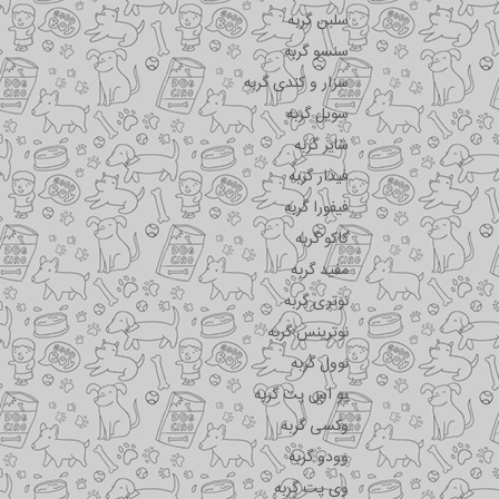
سلبن گربه
سنسو گربه
سزار و کندی گربه
سویل گربه
شایر گربه
فیدار گربه
فیفورا گربه
کاکو گربه
مفید گربه
نوتری گربه
نوترینس گربه
نوول گربه
یو اس پت گربه
وکسی گربه
وودو گربه
وی پت گربه