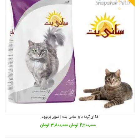
5.00
از
5
غذای گربه بالغ سانی پت | سوپر پرمیوم
4,200,000
تومان
3,800,000
تومان