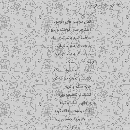
درخت و جای خواب
درخت گربه
تمام درخت های موجود
اسکرچر های کوچک و دیواری
درخت گربه برند کدی پک
درخت گربه برند نیناپت
درخت گربه برند ژوانیت
جای خواب و تشک
تشک و تختحواب سگ
تشک و تخت خواب گربه
خانه سگ و گربه
تشک با تخفیف ویژه
لوازم جانبی سگ و گربه
خاک و سطل خاک گربه
توالت و پد دستشویی سگ
باکس و لوازم حمل و نقل