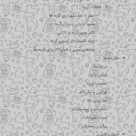
مقالات گربه
صفر تا صد نگهداری گربه ها
مسواک زدن دندان گربه
تاثیر موی گربه بر نازایی
لزوم استفاده از کنسرو گربه
غذاهای سمی و خطرناک برای گربه ها
سایرمنوها
درباره ما
تماس با ما
تخفیف ویژه
قوانین و مقررات
غذا وزن بالا
انتقادات و پیشنهادات
امداد حیوانات
پیگیری سفارش
حساب کاربری