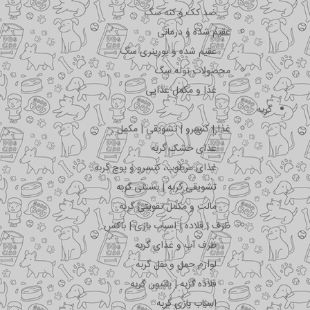
ضد کک و کنه سگ
عقیم شده و درمانی
عقیم شده و یورینری سگ
محصولات توله سگ
غذا و مکمل غذایی
گربه
غذا | کنسرو | تشویقی | مکمل
غذای خشک گربه
غذای مرطوب، کنسرو و پوچ گربه
تشویقی گربه | بستنی گربه
مالت و مکمل تقویتی گربه
ظرف | قلاده | اسباب بازی | باکس
ظرف آب و غذای گربه
لوازم حمل و نقل گربه
قلاده گربه | پاپیون گربه
اسباب بازی گربه