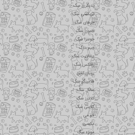
پدیگری سگ
تریکسی سگ
جرهای سگ
جمون سگ
جوسرا سگ
جیم داگ
دنتالایت سگ
رفلکس سگ
رویال کنین
فلامینگو سگ
سانال سگ
کلادرز سگ
کلاینی سگ
لاو می
مکسی
مونژه سگ