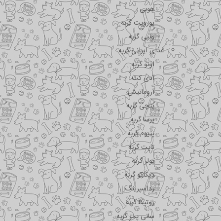
هوبی
یوروپت گربه
ونپی گربه
غذای ایرانی گربه
اونو گربه
آدی کت
آروماتیش
پتچی گربه
پرسا گربه
پتیوم گربه
تاپت گربه
پولر گربه
دیکاکو گربه
رداسپرینگ
روتیکا گربه
سانی پت گربه