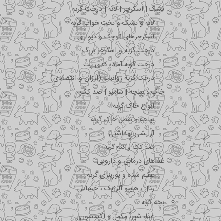
تشک | اسکرچر | لانه | درخت گربه
لانه و تشک و تخت خواب گربه
اسکرچرهای کوچک و دیواری
درخت گربه و اسکرچر بزرگ
درخت گربه آماده کدی پت
درخت گربه ژوانیت (ارزان و اقتصادی)
خاک و بیلچه | شامپو | ضد کک
انواع خاک گربه
بیلچه و سطل خاک گربه
آرایشی بهداشتی
ضد کک و کنه گربه
غذاهای درمانی و دارویی
عقیم شده و یورینری گربه
رنال ، هایپو آلرژیک ، حساس
بچه گربه
غذا، شیر، مکمل و اکسسوری