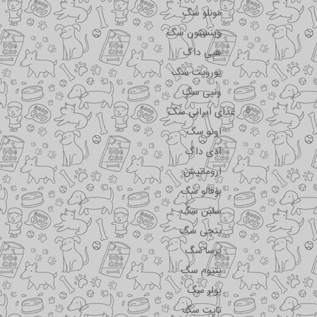
مونلو سگ
وینستون سگ
هپی داگ
یوروپت سگ
ونپی سگ
غذای ایرانی سگ
اونو سگ
آدی داگ
اروماتیش
بوفالو سگ
سلبن سگ
پتچی سگ
پرسا سگ
پتیوم سگ
پولر سگ
تاپت سگ