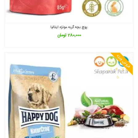
پوچ بچه گربه مونژه ایتالیا
280,000
تومان
فروش ویژه
نمره
4.75
از
5