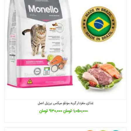
غذای مغزدار گربه مونلو میکس برزیل اصل
1,050,000
تومان
930,000
تومان