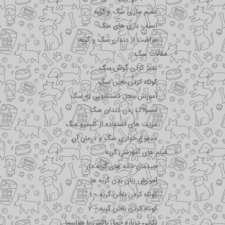
عقیم سازی سگ و گربه
اسباب بازی های سگ
مراقبت از دندان سگ و گربه
مقالات سگ
تمیز کردن گوش سگ
کوتاه کردن ناخن سگ
آموزش محل دستشویی به سگ
مسواک زدن دندان سگ
مزیت های استفاده از کنسرو سگ
مدفوع خواری سگ و درمان آن
فیلم های آموزشی گربه
چیدمان خانه های گربه دار
آموزش زبان بدن گربه ها
کوتاه کردن ناخن گربه – 1
کوتاه کردن ناخن گربه – 2
نکاتی درباره جمل باکس با هواپیما