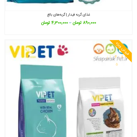
غذای گربه فیدار | گربه‌های بالغ
890,000
تومان
–
4,300,000
تومان
فروش ویژه
نمره
4.82
از
5