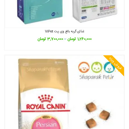
غذای گربه بالغ وی پت ViPet
1,260,000
تومان
–
3,700,000
تومان
فروش ویژه
نمره
5.00
از
5