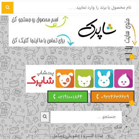
0
02191001864
09224636629
0
سگ
غذا | کنسرو | تشویقی | مکمل