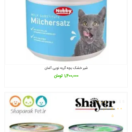
شیر خشک بچه گربه نوبی آلمان
1,400,000
تومان
نمره
5.00
از
5