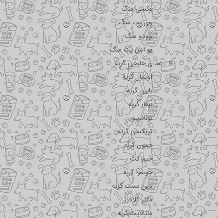
وکسی سگ
وی پت سگ
وودو سگ
یو اس پت سگ
غذای خارجی گربه
اویمال گربه
بابین گربه
بیفار گربه
بوناسیبو
تریکسی گربه
جمون گربه
جیم کت
جوسرا گربه
دین بست گربه
دکتر کلادرز
دنتالایت گربه