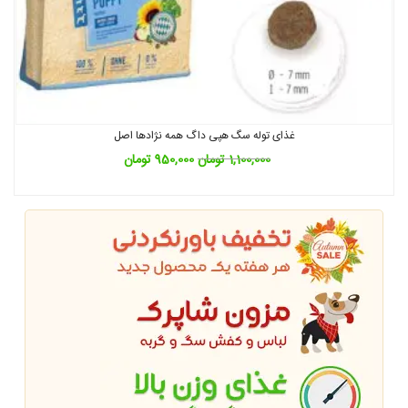
غذای توله سگ هپی داگ همه نژادها اصل
1,100,000
تومان
950,000
تومان