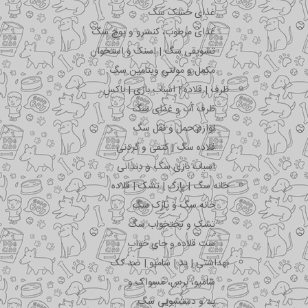
غذای خشک سگ
غذای مرطوب، کنسرو و پوچ سگ
تشویقی سگ | اسنک و استخوان
مکمل و مولتی ویتامین سگ
ظرف | قلاده | اسباب بازی | باکس
ظرف آب و غذای سگ
لوازم حمل و نقل سگ
قلاده سگ | کتفی و گردنی
اسباب بازی سگ و دندانی
خانه سگ | پارک | تشک | قلاده
خانه سگ و پارک سگ
تشک و تختخواب سگ
ست قلاده و جای خواب
بهداشتی | پد | شامپو | ضد کک
شامپو، برس، مسواک و …
پد و دستشویی سگ