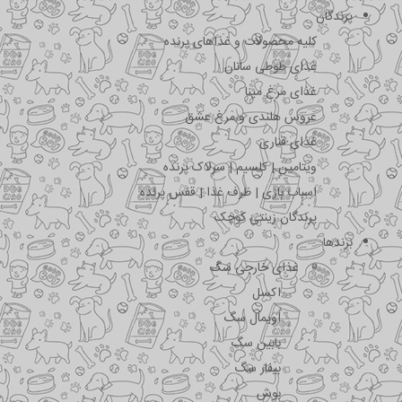
پرندگان
کلیه محصولات و غذاهای پرنده
غذای طوطی سانان
غذای مرغ مینا
عروس هلندی و مرغ عشق
غذای قناری
ویتامین | کلسیم | سرلاک پرنده
اسباب بازی | ظرف غذا | قفس پرنده
پرندگان زینتی کوچک
برندها
غذای خارجی سگ
اکسل
اویمال سگ
بابین سگ
بیفار سگ
بوش