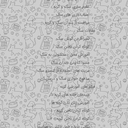
عقیم سازی سگ و گربه
اسباب بازی های سگ
مراقبت از دندان سگ و گربه
مقالات سگ
تمیز کردن گوش سگ
کوتاه کردن ناخن سگ
آموزش محل دستشویی به سگ
مسواک زدن دندان سگ
مزیت های استفاده از کنسرو سگ
مدفوع خواری سگ و درمان آن
فیلم های آموزشی گربه
چیدمان خانه های گربه دار
آموزش زبان بدن گربه ها
کوتاه کردن ناخن گربه – 1
کوتاه کردن ناخن گربه – 2
نکاتی درباره جمل باکس با هواپیما