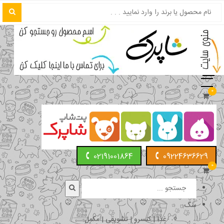
0
02191001864
09224636629
0
سگ
غذا | کنسرو | تشویقی | مکمل