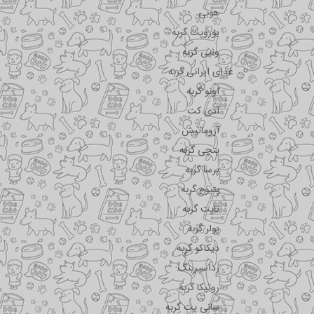
هوبی
یوروپت گربه
ونپی گربه
غذای ایرانی گربه
اونو گربه
آدی کت
آروماتیش
پتچی گربه
پرسا گربه
پتیوم گربه
تاپت گربه
پولر گربه
دیکاکو گربه
رداسپرینگ
روتیکا گربه
سانی پت گربه