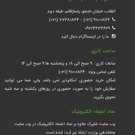
انقلاب، خیابان نامجو، پاساژقائم، طبقه دوم
77681864 (021)
–
91001864 (021)
09224636629
ما را در اینستاگرام دنبال کنید
ساعت کاری
ساعات کاری : 9 صبح الی 18 و پنجشنبه ها 9 صبح الی 14
تلفن تماس ویژه : 91001864 (021)
امکان خرید حضوری امکانپذیر نمی باشد ولی شما می توانید
سفارش خود را به صورت حضوری در روزهای یکشنبه و سه شنبه
تحویل بگیرید.
نماد اعتماد الکترونیک
وب سایت شاپرک علاوه بر نماد اعتماد الکترونیک در وب سایت
ساماندهی وزارت ارشاد نیز ثبت شده است .