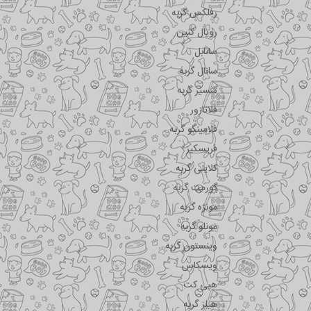
رفلکس گربه
رویال کنین
سانابل
سانال گربه
شسیر گربه
فلاتازور
فلامینگو گربه
فریسکیز
کلاینی گربه
گورمت گربه
مونژه گربه
مونلو گربه
وینستون گربه
ویسکاس
هپی کت
هیلز گربه