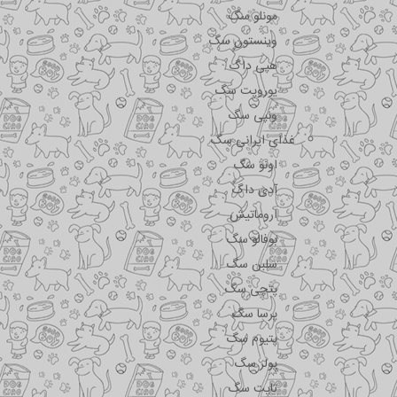
مونلو سگ
وینستون سگ
هپی داگ
یوروپت سگ
ونپی سگ
غذای ایرانی سگ
اونو سگ
آدی داگ
اروماتیش
بوفالو سگ
سلبن سگ
پتچی سگ
پرسا سگ
پتیوم سگ
پولر سگ
تاپت سگ