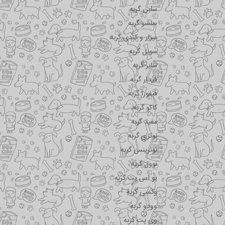
سلبن گربه
سنسو گربه
سزار و کندی گربه
سویل گربه
شایر گربه
فیدار گربه
فیفورا گربه
کاکو گربه
مفید گربه
نوتری گربه
نوترینس گربه
نوول گربه
یو اس پت گربه
وکسی گربه
وودو گربه
وی پت گربه