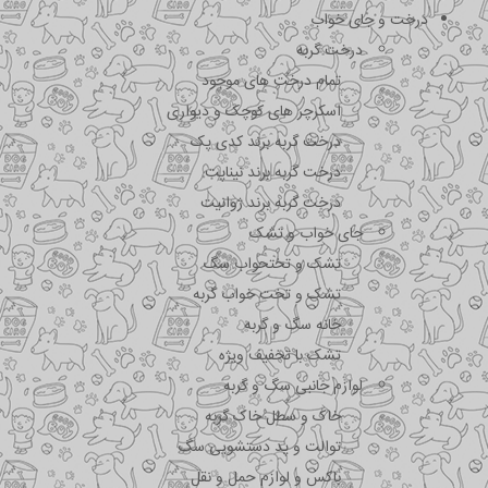
درخت و جای خواب
درخت گربه
تمام درخت های موجود
اسکرچر های کوچک و دیواری
درخت گربه برند کدی پک
درخت گربه برند نیناپت
درخت گربه برند ژوانیت
جای خواب و تشک
تشک و تختحواب سگ
تشک و تخت خواب گربه
خانه سگ و گربه
تشک با تخفیف ویژه
لوازم جانبی سگ و گربه
خاک و سطل خاک گربه
توالت و پد دستشویی سگ
باکس و لوازم حمل و نقل