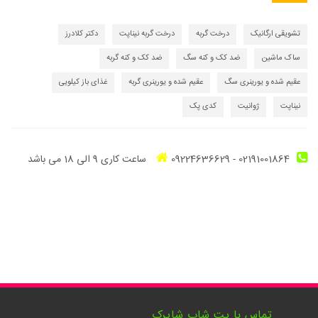
تشویقی ارگانیک
درخت گربه
درخت گربه نیناپت
دکتر کلادرز
ساک ماشین
ضد کک و کنه سگ
ضد کک و کنه گربه
عقیم شده و یورینری سگ
عقیم شده و یورینری گربه
غذای باز کیلویی
نیناپت
ژوانیت
کدی پک
02191001864
-
09224636629
ساعت کاری 9 الی 18 می باشد
تماس با پت شاپ شاپرک