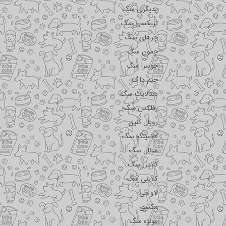
پدیگری سگ
تریکسی سگ
جرهای سگ
جمون سگ
جوسرا سگ
جیم داگ
دنتالایت سگ
رفلکس سگ
رویال کنین
فلامینگو سگ
سانال سگ
کلادرز سگ
کلاینی سگ
لاو می
مکسی
مونژه سگ