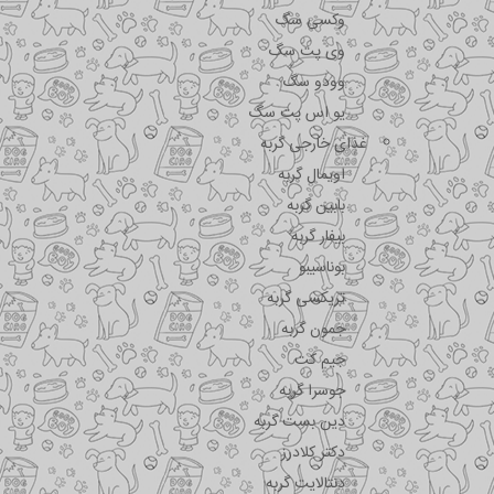
وکسی سگ
وی پت سگ
وودو سگ
یو اس پت سگ
غذای خارجی گربه
اویمال گربه
بابین گربه
بیفار گربه
بوناسیبو
تریکسی گربه
جمون گربه
جیم کت
جوسرا گربه
دین بست گربه
دکتر کلادرز
دنتالایت گربه