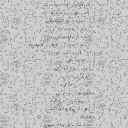
تشک | اسکرچر | لانه | درخت گربه
لانه و تشک و تخت خواب گربه
اسکرچرهای کوچک و دیواری
درخت گربه و اسکرچر بزرگ
درخت گربه آماده کدی پت
درخت گربه ژوانیت (ارزان و اقتصادی)
خاک و بیلچه | شامپو | ضد کک
انواع خاک گربه
بیلچه و سطل خاک گربه
آرایشی بهداشتی
ضد کک و کنه گربه
غذاهای درمانی و دارویی
عقیم شده و یورینری گربه
رنال ، هایپو آلرژیک ، حساس
بچه گربه
غذا، شیر، مکمل و اکسسوری