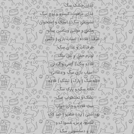
غذای خشک سگ
غذای مرطوب، کنسرو و پوچ سگ
تشویقی سگ | اسنک و استخوان
مکمل و مولتی ویتامین سگ
ظرف | قلاده | اسباب بازی | باکس
ظرف آب و غذای سگ
لوازم حمل و نقل سگ
قلاده سگ | کتفی و گردنی
اسباب بازی سگ و دندانی
خانه سگ | پارک | تشک | قلاده
خانه سگ و پارک سگ
تشک و تختخواب سگ
ست قلاده و جای خواب
بهداشتی | پد | شامپو | ضد کک
شامپو، برس، مسواک و …
پد و دستشویی سگ