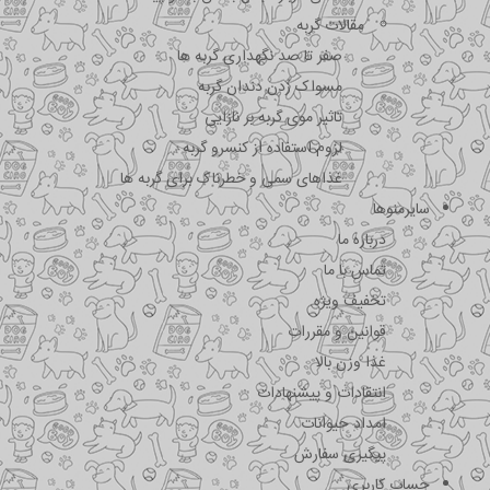
مقالات گربه
صفر تا صد نگهداری گربه ها
مسواک زدن دندان گربه
تاثیر موی گربه بر نازایی
لزوم استفاده از کنسرو گربه
غذاهای سمی و خطرناک برای گربه ها
سایرمنوها
درباره ما
تماس با ما
تخفیف ویژه
قوانین و مقررات
غذا وزن بالا
انتقادات و پیشنهادات
امداد حیوانات
پیگیری سفارش
حساب کاربری