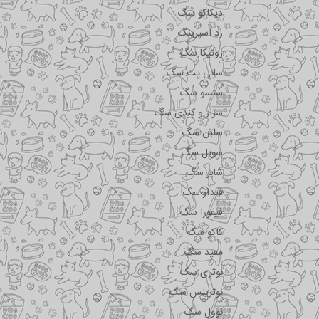
دیکاکو سگ
رد اسپرینگ
روتیکا سگ
سانی پت سگ
سنسو سگ
سزار و کندی سگ
سلبن سگ
سویل سگ
شایر سگ
فیدار سگ
فیفورا سگ
کاکو سگ
مفید سگ
نوتری سگ
نوترینس سگ
نوول سگ