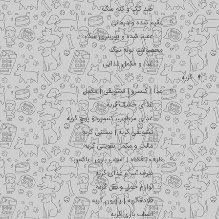
ضد کک و کنه سگ
عقیم شده و درمانی
عقیم شده و یورینری سگ
محصولات توله سگ
غذا و مکمل غذایی
گربه
غذا | کنسرو | تشویقی | مکمل
غذای خشک گربه
غذای مرطوب، کنسرو و پوچ گربه
تشویقی گربه | بستنی گربه
مالت و مکمل تقویتی گربه
ظرف | قلاده | اسباب بازی | باکس
ظرف آب و غذای گربه
لوازم حمل و نقل گربه
قلاده گربه | پاپیون گربه
اسباب بازی گربه