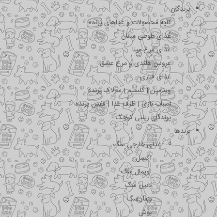
پرندگان
کلیه محصولات و غذاهای پرنده
غذای طوطی سانان
غذای مرغ مینا
عروس هلندی و مرغ عشق
غذای قناری
ویتامین | کلسیم | سرلاک پرنده
اسباب بازی | ظرف غذا | قفس پرنده
پرندگان زینتی کوچک
برندها
غذای خارجی سگ
اکسل
اویمال سگ
بابین سگ
بیفار سگ
بوش