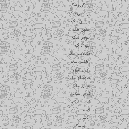
پدیگری سگ
تریکسی سگ
جرهای سگ
جمون سگ
جوسرا سگ
جیم داگ
دنتالایت سگ
رفلکس سگ
رویال کنین
فلامینگو سگ
سانال سگ
کلادرز سگ
کلاینی سگ
لاو می
مکسی
مونژه سگ