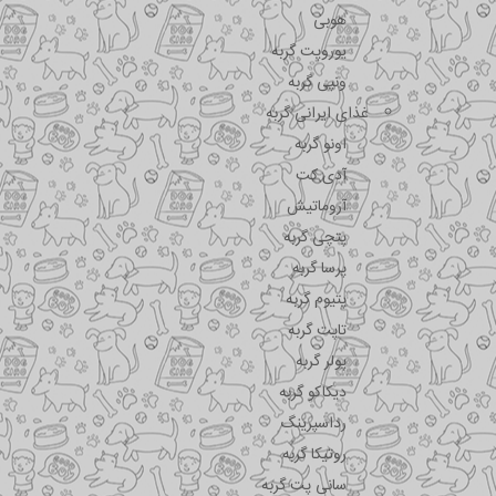
هوبی
یوروپت گربه
ونپی گربه
غذای ایرانی گربه
اونو گربه
آدی کت
آروماتیش
پتچی گربه
پرسا گربه
پتیوم گربه
تاپت گربه
پولر گربه
دیکاکو گربه
رداسپرینگ
روتیکا گربه
سانی پت گربه