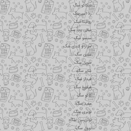
دیکاکو سگ
رد اسپرینگ
روتیکا سگ
سانی پت سگ
سنسو سگ
سزار و کندی سگ
سلبن سگ
سویل سگ
شایر سگ
فیدار سگ
فیفورا سگ
کاکو سگ
مفید سگ
نوتری سگ
نوترینس سگ
نوول سگ