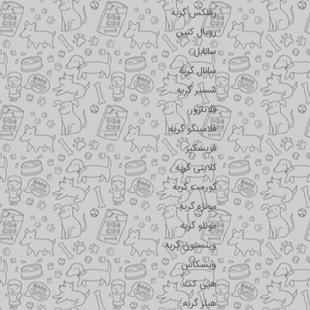
رفلکس گربه
رویال کنین
سانابل
سانال گربه
شسیر گربه
فلاتازور
فلامینگو گربه
فریسکیز
کلاینی گربه
گورمت گربه
مونژه گربه
مونلو گربه
وینستون گربه
ویسکاس
هپی کت
هیلز گربه