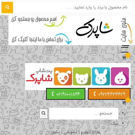
0
02191001864
09224636629
0
سگ
غذا | کنسرو | تشویقی | مکمل