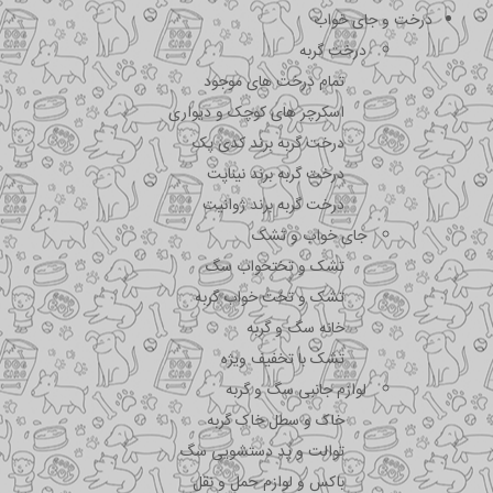
درخت و جای خواب
درخت گربه
تمام درخت های موجود
اسکرچر های کوچک و دیواری
درخت گربه برند کدی پک
درخت گربه برند نیناپت
درخت گربه برند ژوانیت
جای خواب و تشک
تشک و تختحواب سگ
تشک و تخت خواب گربه
خانه سگ و گربه
تشک با تخفیف ویژه
لوازم جانبی سگ و گربه
خاک و سطل خاک گربه
توالت و پد دستشویی سگ
باکس و لوازم حمل و نقل