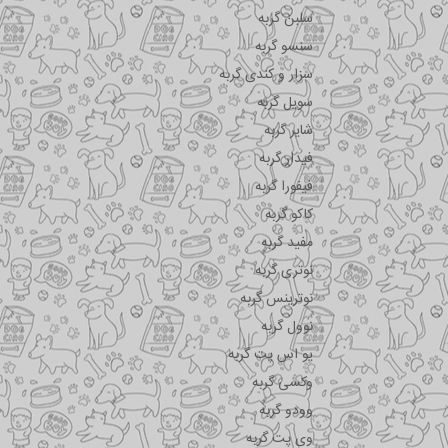
سلبن گربه
سنسو گربه
سزار و کندی گربه
سویل گربه
شایر گربه
فیدار گربه
فیفورا گربه
کاکو گربه
مفید گربه
نوتری گربه
نوترینس گربه
نوول گربه
یو اس پت گربه
وکسی گربه
وودو گربه
وی پت گربه