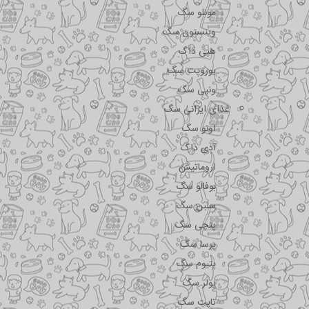
مونلو سگ
وینستون سگ
هپی داگ
یوروپت سگ
ونپی سگ
غذای ایرانی سگ
اونو سگ
آدی داگ
اروماتیش
بوفالو سگ
سلبن سگ
پتچی سگ
پرسا سگ
پتیوم سگ
پولر سگ
تاپت سگ