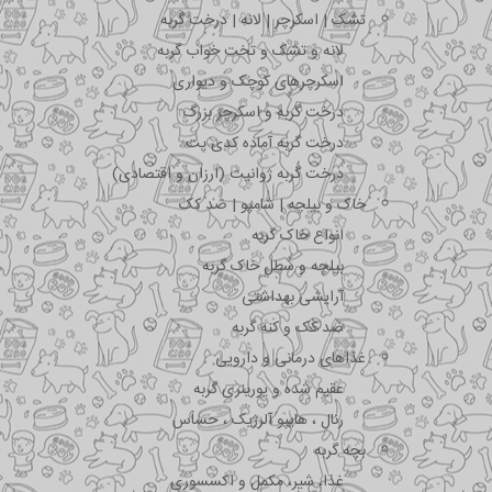
تشک | اسکرچر | لانه | درخت گربه
لانه و تشک و تخت خواب گربه
اسکرچرهای کوچک و دیواری
درخت گربه و اسکرچر بزرگ
درخت گربه آماده کدی پت
درخت گربه ژوانیت (ارزان و اقتصادی)
خاک و بیلچه | شامپو | ضد کک
انواع خاک گربه
بیلچه و سطل خاک گربه
آرایشی بهداشتی
ضد کک و کنه گربه
غذاهای درمانی و دارویی
عقیم شده و یورینری گربه
رنال ، هایپو آلرژیک ، حساس
بچه گربه
غذا، شیر، مکمل و اکسسوری