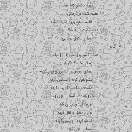
ضد کک و کنه سگ
عقیم شده و درمانی
عقیم شده و یورینری سگ
محصولات توله سگ
غذا و مکمل غذایی
گربه
غذا | کنسرو | تشویقی | مکمل
غذای خشک گربه
غذای مرطوب، کنسرو و پوچ گربه
تشویقی گربه | بستنی گربه
مالت و مکمل تقویتی گربه
ظرف | قلاده | اسباب بازی | باکس
ظرف آب و غذای گربه
لوازم حمل و نقل گربه
قلاده گربه | پاپیون گربه
اسباب بازی گربه