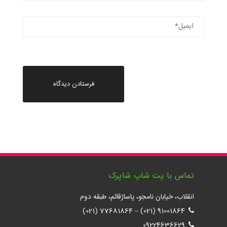
تماس با پت شاپ شاپرک
انقلاب، خیابان نامجو، پاساژقائم، طبقه دوم
77681864 (021)
–
91001864 (021)
09224636629