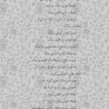
عقیم سازی سگ و گربه
اسباب بازی های سگ
مراقبت از دندان سگ و گربه
مقالات سگ
تمیز کردن گوش سگ
کوتاه کردن ناخن سگ
آموزش محل دستشویی به سگ
مسواک زدن دندان سگ
مزیت های استفاده از کنسرو سگ
مدفوع خواری سگ و درمان آن
فیلم های آموزشی گربه
چیدمان خانه های گربه دار
آموزش زبان بدن گربه ها
کوتاه کردن ناخن گربه – 1
کوتاه کردن ناخن گربه – 2
نکاتی درباره جمل باکس با هواپیما