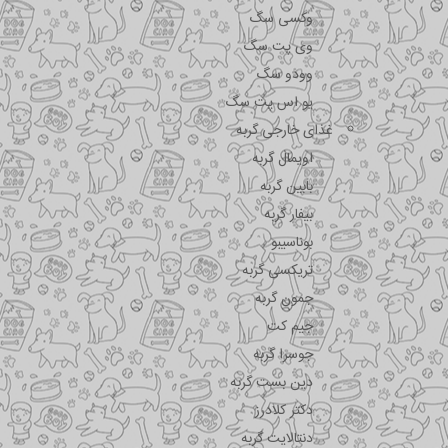
وکسی سگ
وی پت سگ
وودو سگ
یو اس پت سگ
غذای خارجی گربه
اویمال گربه
بابین گربه
بیفار گربه
بوناسیبو
تریکسی گربه
جمون گربه
جیم کت
جوسرا گربه
دین بست گربه
دکتر کلادرز
دنتالایت گربه