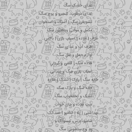
غذای خشک سگ
غذای مرطوب، کنسرو و پوچ سگ
تشویقی سگ | اسنک و استخوان
مکمل و مولتی ویتامین سگ
ظرف | قلاده | اسباب بازی | باکس
ظرف آب و غذای سگ
لوازم حمل و نقل سگ
قلاده سگ | کتفی و گردنی
اسباب بازی سگ و دندانی
خانه سگ | پارک | تشک | قلاده
خانه سگ و پارک سگ
تشک و تختخواب سگ
ست قلاده و جای خواب
بهداشتی | پد | شامپو | ضد کک
شامپو، برس، مسواک و …
پد و دستشویی سگ