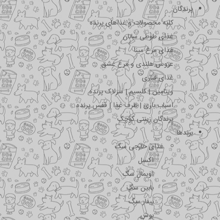
پرندگان
کلیه محصولات و غذاهای پرنده
غذای طوطی سانان
غذای مرغ مینا
عروس هلندی و مرغ عشق
غذای قناری
ویتامین | کلسیم | سرلاک پرنده
اسباب بازی | ظرف غذا | قفس پرنده
پرندگان زینتی کوچک
برندها
غذای خارجی سگ
اکسل
اویمال سگ
بابین سگ
بیفار سگ
بوش