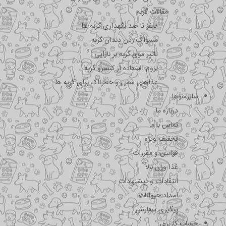
مقالات گربه
صفر تا صد نگهداری گربه ها
مسواک زدن دندان گربه
تاثیر موی گربه بر نازایی
لزوم استفاده از کنسرو گربه
غذاهای سمی و خطرناک برای گربه ها
سایرمنوها
درباره ما
تماس با ما
تخفیف ویژه
قوانین و مقررات
غذا وزن بالا
انتقادات و پیشنهادات
امداد حیوانات
پیگیری سفارش
حساب کاربری