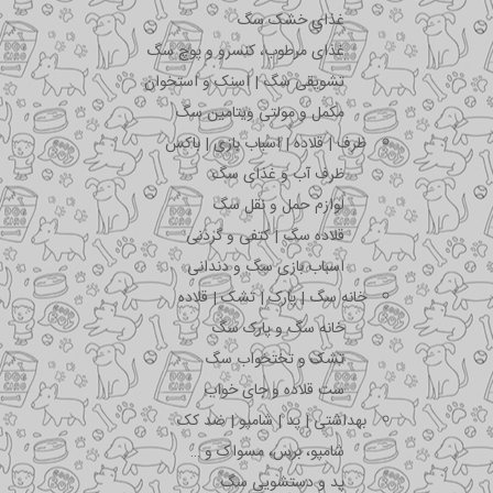
غذای خشک سگ
غذای مرطوب، کنسرو و پوچ سگ
تشویقی سگ | اسنک و استخوان
مکمل و مولتی ویتامین سگ
ظرف | قلاده | اسباب بازی | باکس
ظرف آب و غذای سگ
لوازم حمل و نقل سگ
قلاده سگ | کتفی و گردنی
اسباب بازی سگ و دندانی
خانه سگ | پارک | تشک | قلاده
خانه سگ و پارک سگ
تشک و تختخواب سگ
ست قلاده و جای خواب
بهداشتی | پد | شامپو | ضد کک
شامپو، برس، مسواک و …
پد و دستشویی سگ