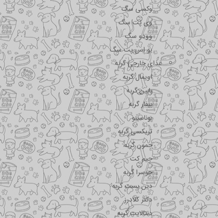
وکسی سگ
وی پت سگ
وودو سگ
یو اس پت سگ
غذای خارجی گربه
اویمال گربه
بابین گربه
بیفار گربه
بوناسیبو
تریکسی گربه
جمون گربه
جیم کت
جوسرا گربه
دین بست گربه
دکتر کلادرز
دنتالایت گربه