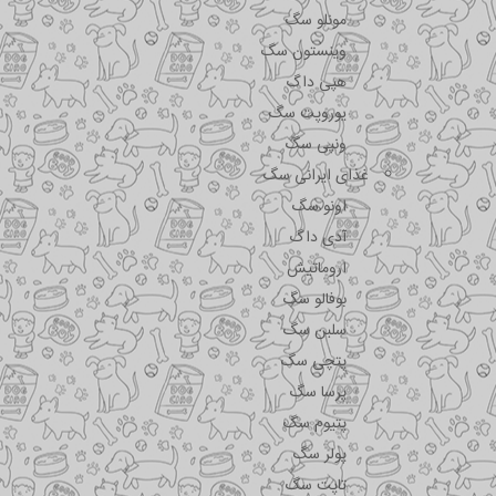
مونلو سگ
وینستون سگ
هپی داگ
یوروپت سگ
ونپی سگ
غذای ایرانی سگ
اونو سگ
آدی داگ
اروماتیش
بوفالو سگ
سلبن سگ
پتچی سگ
پرسا سگ
پتیوم سگ
پولر سگ
تاپت سگ