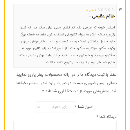
نمره
خانم عظیمی
–
5
از 5
اینقدر خوبه که هرچی بگم کم گفتم. حتی برای سگ من که گلدن
رتریوره میشه ازش به عنوان تشویقی استفاده کرد. فقط یه ضعف بزرگ
داره جدول پشتش اصلا درست نیست و باید بیشتر براش بریزین
وگرنه سگتو سوتغزیه میگیره حتما از دامپزشک میزان کالری مورد نیاز
سگتونو بپرسید و خودتون حساب کنید چقدر باید بهش بدید. بسته
بندی هم عالی بود و تا یک سال تاریخ انقضا داشت
لطفاً با ثبت دیدگاه ما را در ارائه محصولات بهتر یاری نمایید.
نشانی ایمیل ضروری نیست در صورت وارد شدن منتشر نخواهد
شد.
بخش‌های موردنیاز علامت‌گذاری شده‌اند
*
امتیاز شما
*
دیدگاه شما
*