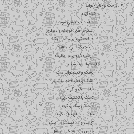
درخت و جای خواب
درخت گربه
تمام درخت های موجود
اسکرچر های کوچک و دیواری
درخت گربه برند کدی پک
درخت گربه برند نیناپت
درخت گربه برند ژوانیت
جای خواب و تشک
تشک و تختحواب سگ
تشک و تخت خواب گربه
خانه سگ و گربه
تشک با تخفیف ویژه
لوازم جانبی سگ و گربه
خاک و سطل خاک گربه
توالت و پد دستشویی سگ
باکس و لوازم حمل و نقل