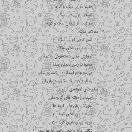
عقیم سازی سگ و گربه
اسباب بازی های سگ
مراقبت از دندان سگ و گربه
مقالات سگ
تمیز کردن گوش سگ
کوتاه کردن ناخن سگ
آموزش محل دستشویی به سگ
مسواک زدن دندان سگ
مزیت های استفاده از کنسرو سگ
مدفوع خواری سگ و درمان آن
فیلم های آموزشی گربه
چیدمان خانه های گربه دار
آموزش زبان بدن گربه ها
کوتاه کردن ناخن گربه – 1
کوتاه کردن ناخن گربه – 2
نکاتی درباره جمل باکس با هواپیما