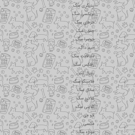
پدیگری سگ
تریکسی سگ
جرهای سگ
جمون سگ
جوسرا سگ
جیم داگ
دنتالایت سگ
رفلکس سگ
رویال کنین
فلامینگو سگ
سانال سگ
کلادرز سگ
کلاینی سگ
لاو می
مکسی
مونژه سگ