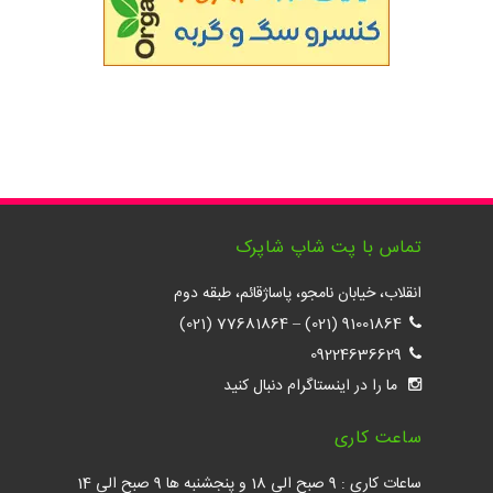
تماس با پت شاپ شاپرک
انقلاب، خیابان نامجو، پاساژقائم، طبقه دوم
77681864 (021)
–
91001864 (021)
09224636629
ما را در اینستاگرام دنبال کنید
ساعت کاری
ساعات کاری : 9 صبح الی 18 و پنجشنبه ها 9 صبح الی 14