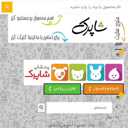
0
02191001864
09224636629
0
سگ
غذا | کنسرو | تشویقی | مکمل