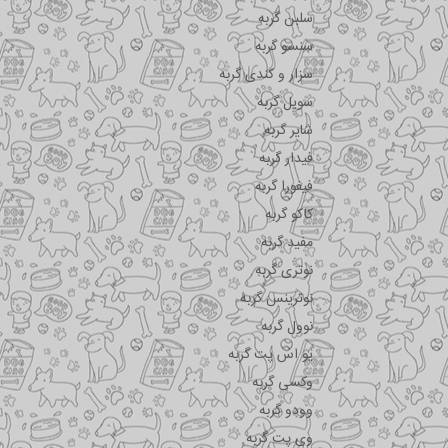
سلبن گربه
سنسو گربه
سزار و کندی گربه
سویل گربه
شایر گربه
فیدار گربه
فیفورا گربه
کاکو گربه
مفید گربه
نوتری گربه
نوترینس گربه
نوول گربه
یو اس پت گربه
وکسی گربه
وودو گربه
وی پت گربه