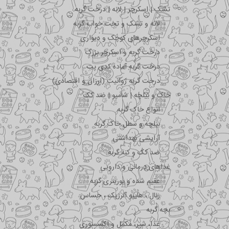
تشک | اسکرچر | لانه | درخت گربه
لانه و تشک و تخت خواب گربه
اسکرچرهای کوچک و دیواری
درخت گربه و اسکرچر بزرگ
درخت گربه آماده کدی پت
درخت گربه ژوانیت (ارزان و اقتصادی)
خاک و بیلچه | شامپو | ضد کک
انواع خاک گربه
بیلچه و سطل خاک گربه
آرایشی بهداشتی
ضد کک و کنه گربه
غذاهای درمانی و دارویی
عقیم شده و یورینری گربه
رنال ، هایپو آلرژیک ، حساس
بچه گربه
غذا، شیر، مکمل و اکسسوری