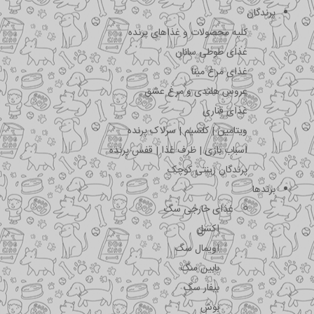
پرندگان
کلیه محصولات و غذاهای پرنده
غذای طوطی سانان
غذای مرغ مینا
عروس هلندی و مرغ عشق
غذای قناری
ویتامین | کلسیم | سرلاک پرنده
اسباب بازی | ظرف غذا | قفس پرنده
پرندگان زینتی کوچک
برندها
غذای خارجی سگ
اکسل
اویمال سگ
بابین سگ
بیفار سگ
بوش