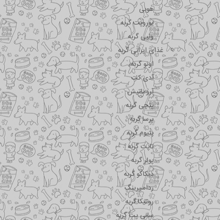
هوبی
یوروپت گربه
ونپی گربه
غذای ایرانی گربه
اونو گربه
آدی کت
آروماتیش
پتچی گربه
پرسا گربه
پتیوم گربه
تاپت گربه
پولر گربه
دیکاکو گربه
رداسپرینگ
روتیکا گربه
سانی پت گربه