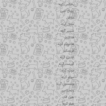
رفلکس گربه
رویال کنین
سانابل
سانال گربه
شسیر گربه
فلاتازور
فلامینگو گربه
فریسکیز
کلاینی گربه
گورمت گربه
مونژه گربه
مونلو گربه
وینستون گربه
ویسکاس
هپی کت
هیلز گربه