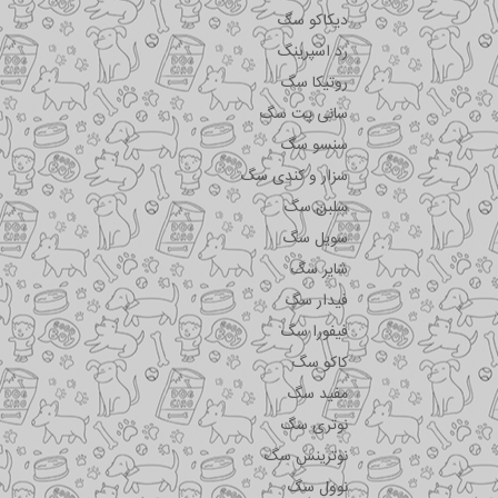
دیکاکو سگ
رد اسپرینگ
روتیکا سگ
سانی پت سگ
سنسو سگ
سزار و کندی سگ
سلبن سگ
سویل سگ
شایر سگ
فیدار سگ
فیفورا سگ
کاکو سگ
مفید سگ
نوتری سگ
نوترینس سگ
نوول سگ