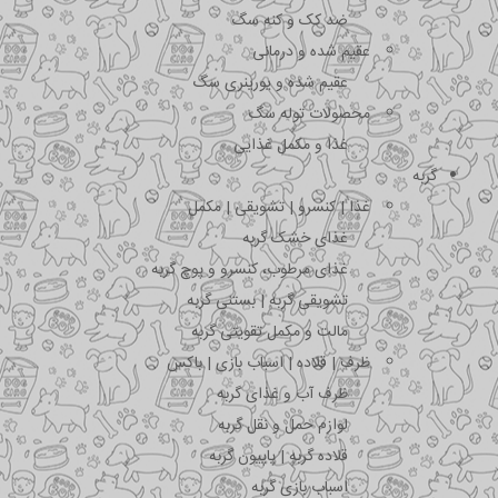
ضد کک و کنه سگ
عقیم شده و درمانی
عقیم شده و یورینری سگ
محصولات توله سگ
غذا و مکمل غذایی
گربه
غذا | کنسرو | تشویقی | مکمل
غذای خشک گربه
غذای مرطوب، کنسرو و پوچ گربه
تشویقی گربه | بستنی گربه
مالت و مکمل تقویتی گربه
ظرف | قلاده | اسباب بازی | باکس
ظرف آب و غذای گربه
لوازم حمل و نقل گربه
قلاده گربه | پاپیون گربه
اسباب بازی گربه