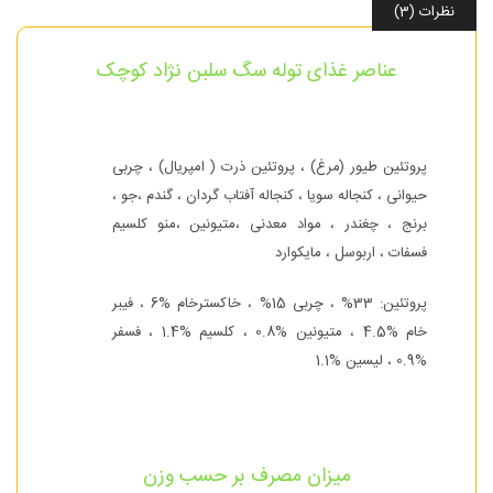
نظرات (3)
عناصر غذای توله سگ سلبن نژاد کوچک
پروتئین طیور (مرغ) ، پروتئین ذرت ( امپریال) ، چربی
حیوانی ، کنجاله سویا ، کنجاله آفتاب گردان ، گندم ،جو ،
برنج ، چغندر ، مواد معدنی ،متیونین ،منو کلسیم
فسفات ، اربوسل ، مایکوارد
پروتئین: 33% ، چربی 15% ، خاکسترخام %6 ، فیبر
خام %4.5 ، متیونین %0.8 ، کلسیم %1.4 ، فسفر
%0.9 ، لیسین %1.1
میزان مصرف بر حسب وزن