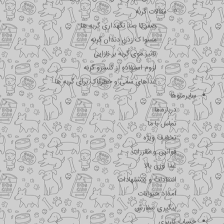
مقالات گربه
صفر تا صد نگهداری گربه ها
مسواک زدن دندان گربه
تاثیر موی گربه بر نازایی
لزوم استفاده از کنسرو گربه
غذاهای سمی و خطرناک برای گربه ها
سایرمنوها
درباره ما
تماس با ما
تخفیف ویژه
قوانین و مقررات
غذا وزن بالا
انتقادات و پیشنهادات
امداد حیوانات
پیگیری سفارش
حساب کاربری