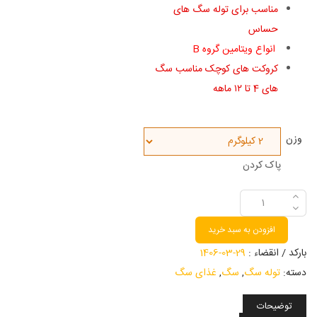
مناسب برای توله سگ های
حساس
انواع ویتامین گروه B
کروکت های کوچک مناسب سگ
های 4 تا ۱۲ ماهه
وزن
پاک کردن
افزودن به سبد خرید
بارکد / انقضاء :
29-03-1406
دسته:
توله سگ
,
سگ
,
غذای سگ
توضیحات