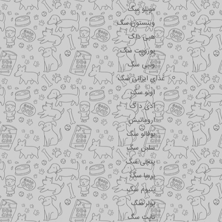
مونلو سگ
وینستون سگ
هپی داگ
یوروپت سگ
ونپی سگ
غذای ایرانی سگ
اونو سگ
آدی داگ
اروماتیش
بوفالو سگ
سلبن سگ
پتچی سگ
پرسا سگ
پتیوم سگ
پولر سگ
تاپت سگ