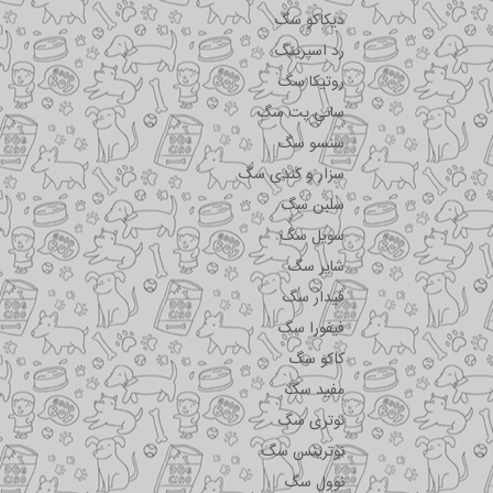
دیکاکو سگ
رد اسپرینگ
روتیکا سگ
سانی پت سگ
سنسو سگ
سزار و کندی سگ
سلبن سگ
سویل سگ
شایر سگ
فیدار سگ
فیفورا سگ
کاکو سگ
مفید سگ
نوتری سگ
نوترینس سگ
نوول سگ