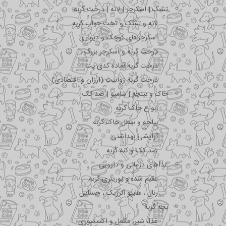
تشک | اسکرچر | لانه | درخت گربه
لانه و تشک و تخت خواب گربه
اسکرچرهای کوچک و دیواری
درخت گربه و اسکرچر بزرگ
درخت گربه آماده کدی پت
درخت گربه ژوانیت (ارزان و اقتصادی)
خاک و بیلچه | شامپو | ضد کک
انواع خاک گربه
بیلچه و سطل خاک گربه
آرایشی بهداشتی
ضد کک و کنه گربه
غذاهای درمانی و دارویی
عقیم شده و یورینری گربه
رنال ، هایپو آلرژیک ، حساس
بچه گربه
غذا، شیر، مکمل و اکسسوری