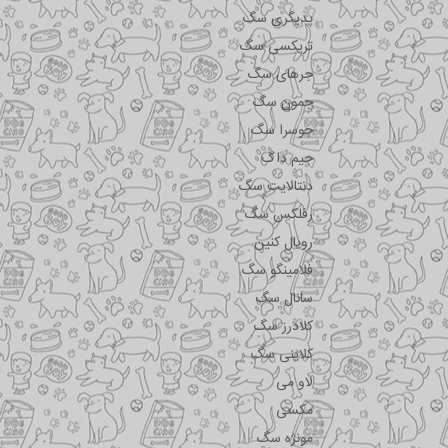
پدیگری سگ
تریکسی سگ
جرهای سگ
جمون سگ
جوسرا سگ
جیم داگ
دنتالایت سگ
رفلکس سگ
رویال کنین
فلامینگو سگ
سانال سگ
کلادرز سگ
کلاینی سگ
لاو می
مکسی
مونژه سگ