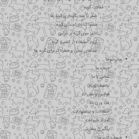
مقالات گربه
صفر تا صد نگهداری گربه ها
مسواک زدن دندان گربه
تاثیر موی گربه بر نازایی
لزوم استفاده از کنسرو گربه
غذاهای سمی و خطرناک برای گربه ها
سایرمنوها
درباره ما
تماس با ما
تخفیف ویژه
قوانین و مقررات
غذا وزن بالا
انتقادات و پیشنهادات
امداد حیوانات
پیگیری سفارش
حساب کاربری