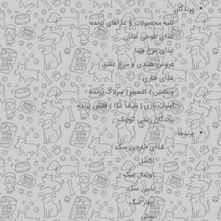
پرندگان
کلیه محصولات و غذاهای پرنده
غذای طوطی سانان
غذای مرغ مینا
عروس هلندی و مرغ عشق
غذای قناری
ویتامین | کلسیم | سرلاک پرنده
اسباب بازی | ظرف غذا | قفس پرنده
پرندگان زینتی کوچک
برندها
غذای خارجی سگ
اکسل
اویمال سگ
بابین سگ
بیفار سگ
بوش