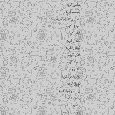
سلبن گربه
سنسو گربه
سزار و کندی گربه
سویل گربه
شایر گربه
فیدار گربه
فیفورا گربه
کاکو گربه
مفید گربه
نوتری گربه
نوترینس گربه
نوول گربه
یو اس پت گربه
وکسی گربه
وودو گربه
وی پت گربه