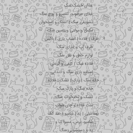
غذای خشک سگ
غذای مرطوب، کنسرو و پوچ سگ
تشویقی سگ | اسنک و استخوان
مکمل و مولتی ویتامین سگ
ظرف | قلاده | اسباب بازی | باکس
ظرف آب و غذای سگ
لوازم حمل و نقل سگ
قلاده سگ | کتفی و گردنی
اسباب بازی سگ و دندانی
خانه سگ | پارک | تشک | قلاده
خانه سگ و پارک سگ
تشک و تختخواب سگ
ست قلاده و جای خواب
بهداشتی | پد | شامپو | ضد کک
شامپو، برس، مسواک و …
پد و دستشویی سگ