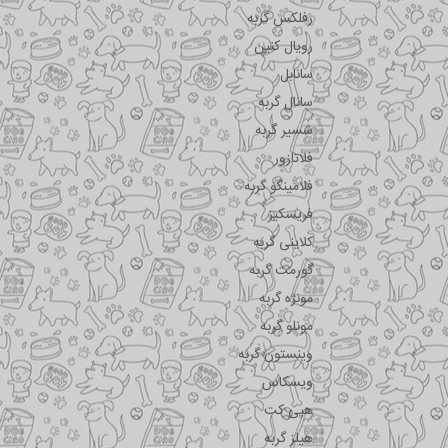
رفلکس گربه
رویال کنین
سانابل
سانال گربه
شسیر گربه
فلاتازور
فلامینگو گربه
فریسکیز
کلاینی گربه
گورمت گربه
مونژه گربه
مونلو گربه
وینستون گربه
ویسکاس
هپی کت
هیلز گربه