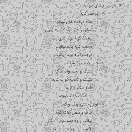
درخت و جای خواب
درخت گربه
تمام درخت های موجود
اسکرچر های کوچک و دیواری
درخت گربه برند کدی پک
درخت گربه برند نیناپت
درخت گربه برند ژوانیت
جای خواب و تشک
تشک و تختحواب سگ
تشک و تخت خواب گربه
خانه سگ و گربه
تشک با تخفیف ویژه
لوازم جانبی سگ و گربه
خاک و سطل خاک گربه
توالت و پد دستشویی سگ
باکس و لوازم حمل و نقل