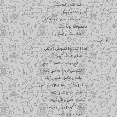
ضد کک و کنه سگ
عقیم شده و درمانی
عقیم شده و یورینری سگ
محصولات توله سگ
غذا و مکمل غذایی
گربه
غذا | کنسرو | تشویقی | مکمل
غذای خشک گربه
غذای مرطوب، کنسرو و پوچ گربه
تشویقی گربه | بستنی گربه
مالت و مکمل تقویتی گربه
ظرف | قلاده | اسباب بازی | باکس
ظرف آب و غذای گربه
لوازم حمل و نقل گربه
قلاده گربه | پاپیون گربه
اسباب بازی گربه