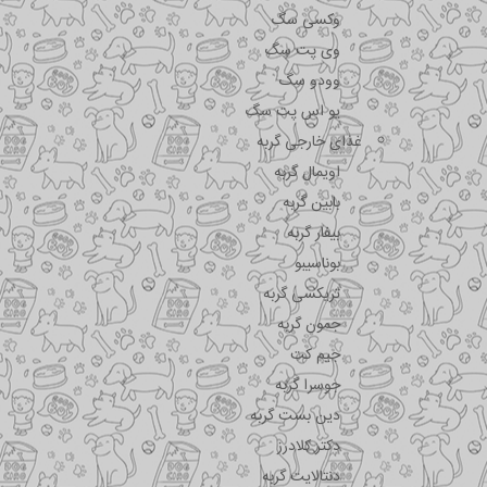
وکسی سگ
وی پت سگ
وودو سگ
یو اس پت سگ
غذای خارجی گربه
اویمال گربه
بابین گربه
بیفار گربه
بوناسیبو
تریکسی گربه
جمون گربه
جیم کت
جوسرا گربه
دین بست گربه
دکتر کلادرز
دنتالایت گربه