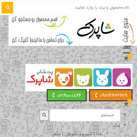
0
02191001864
09224636629
0
سگ
غذا | کنسرو | تشویقی | مکمل