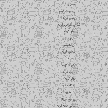
هوبی
یوروپت گربه
ونپی گربه
غذای ایرانی گربه
اونو گربه
آدی کت
آروماتیش
پتچی گربه
پرسا گربه
پتیوم گربه
تاپت گربه
پولر گربه
دیکاکو گربه
رداسپرینگ
روتیکا گربه
سانی پت گربه