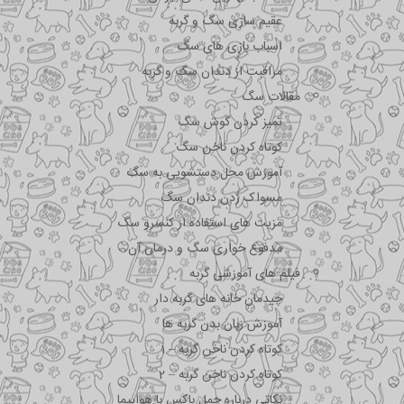
عقیم سازی سگ و گربه
اسباب بازی های سگ
مراقبت از دندان سگ و گربه
مقالات سگ
تمیز کردن گوش سگ
کوتاه کردن ناخن سگ
آموزش محل دستشویی به سگ
مسواک زدن دندان سگ
مزیت های استفاده از کنسرو سگ
مدفوع خواری سگ و درمان آن
فیلم های آموزشی گربه
چیدمان خانه های گربه دار
آموزش زبان بدن گربه ها
کوتاه کردن ناخن گربه – 1
کوتاه کردن ناخن گربه – 2
نکاتی درباره جمل باکس با هواپیما