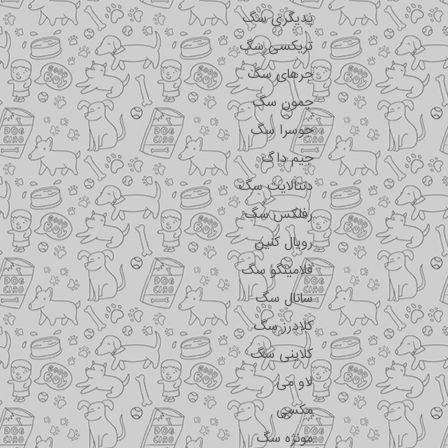
پدیگری سگ
تریکسی سگ
جرهای سگ
جمون سگ
جوسرا سگ
جیم داگ
دنتالایت سگ
رفلکس سگ
رویال کنین
فلامینگو سگ
سانال سگ
کلادرز سگ
کلاینی سگ
لاو می
مکسی
مونژه سگ