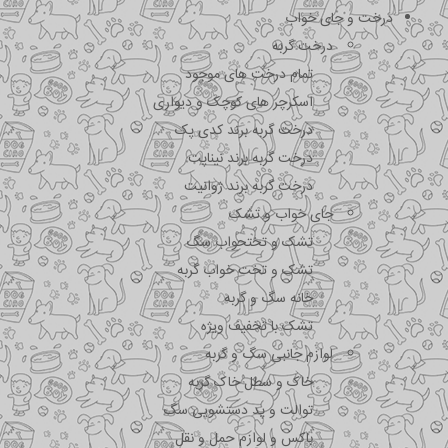
درخت و جای خواب
درخت گربه
تمام درخت های موجود
اسکرچر های کوچک و دیواری
درخت گربه برند کدی پک
درخت گربه برند نیناپت
درخت گربه برند ژوانیت
جای خواب و تشک
تشک و تختحواب سگ
تشک و تخت خواب گربه
خانه سگ و گربه
تشک با تخفیف ویژه
لوازم جانبی سگ و گربه
خاک و سطل خاک گربه
توالت و پد دستشویی سگ
باکس و لوازم حمل و نقل