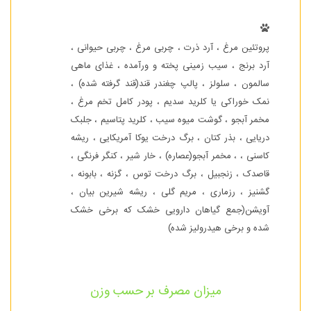
پروتئین مرغ ، آرد ذرت ، چربی مرغ ، چربی حیوانی ،
آرد برنج ، سیب زمینی پخته و ورآمده ، غذای ماهی
سالمون ، سلولز ، پالپ چغندر قند(قند گرفته شده) ،
نمک خوراکی یا کلرید سدیم ، پودر کامل تخم مرغ ،
مخمر آبجو ، گوشت میوه سیب ، کلرید پتاسیم ، جلبک
دریایی ، بذر کتان ، برگ درخت یوکا آمریکایی ، ریشه
کاسنی ، ، مخمر آبجو(عصاره) ، خار شیر ، کنگر فرنگی ،
قاصدک ، زنجبیل ، برگ درخت توس ، گزنه ، بابونه ،
گشنیز ، رزماری ، مریم گلی ، ریشه شیرین بیان ،
آویشن(جمع گیاهان دارویی خشک که برخی خشک
شده و برخی هیدرولیز شده)
میزان مصرف بر حسب وزن