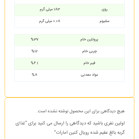
روی
183 میلی گرم
سلنیوم
0.08 میلی گرم
پروتئین خام
%37
چربی خام
%12
فیبر خام
%6.1
مواد معدنی
%8
هیچ دیدگاهی برای این محصول نوشته نشده است.
اولین نفری باشید که دیدگاهی را ارسال می کنید برای “غذای
گربه بالغ عقیم شده رویال کنین امارات”