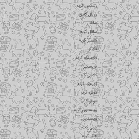
رفلکس گربه
رویال کنین
سانابل
سانال گربه
شسیر گربه
فلاتازور
فلامینگو گربه
فریسکیز
کلاینی گربه
گورمت گربه
مونژه گربه
مونلو گربه
وینستون گربه
ویسکاس
هپی کت
هیلز گربه