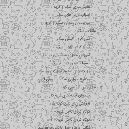
عقیم سازی سگ و گربه
اسباب بازی های سگ
مراقبت از دندان سگ و گربه
مقالات سگ
تمیز کردن گوش سگ
کوتاه کردن ناخن سگ
آموزش محل دستشویی به سگ
مسواک زدن دندان سگ
مزیت های استفاده از کنسرو سگ
مدفوع خواری سگ و درمان آن
فیلم های آموزشی گربه
چیدمان خانه های گربه دار
آموزش زبان بدن گربه ها
کوتاه کردن ناخن گربه – 1
کوتاه کردن ناخن گربه – 2
نکاتی درباره جمل باکس با هواپیما