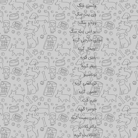
وکسی سگ
وی پت سگ
وودو سگ
یو اس پت سگ
غذای خارجی گربه
اویمال گربه
بابین گربه
بیفار گربه
بوناسیبو
تریکسی گربه
جمون گربه
جیم کت
جوسرا گربه
دین بست گربه
دکتر کلادرز
دنتالایت گربه