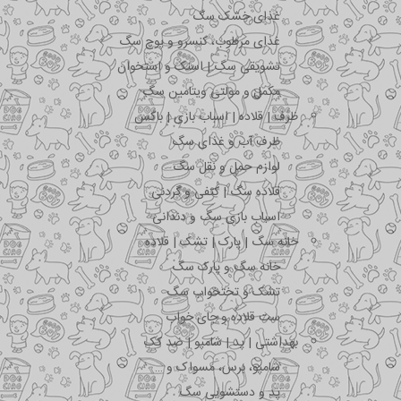
غذای خشک سگ
غذای مرطوب، کنسرو و پوچ سگ
تشویقی سگ | اسنک و استخوان
مکمل و مولتی ویتامین سگ
ظرف | قلاده | اسباب بازی | باکس
ظرف آب و غذای سگ
لوازم حمل و نقل سگ
قلاده سگ | کتفی و گردنی
اسباب بازی سگ و دندانی
خانه سگ | پارک | تشک | قلاده
خانه سگ و پارک سگ
تشک و تختخواب سگ
ست قلاده و جای خواب
بهداشتی | پد | شامپو | ضد کک
شامپو، برس، مسواک و …
پد و دستشویی سگ