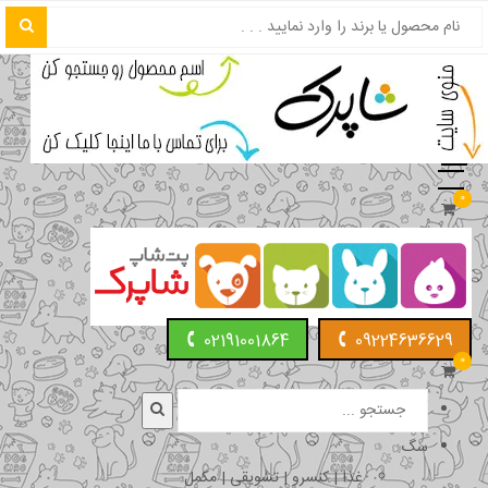
0
02191001864
09224636629
0
سگ
غذا | کنسرو | تشویقی | مکمل