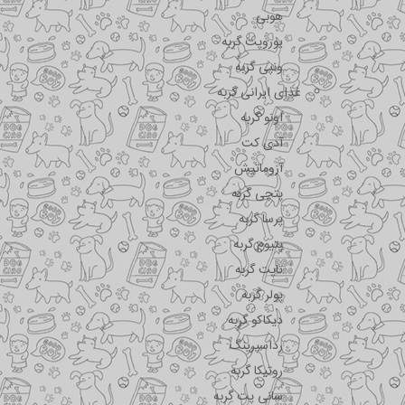
هوبی
یوروپت گربه
ونپی گربه
غذای ایرانی گربه
اونو گربه
آدی کت
آروماتیش
پتچی گربه
پرسا گربه
پتیوم گربه
تاپت گربه
پولر گربه
دیکاکو گربه
رداسپرینگ
روتیکا گربه
سانی پت گربه