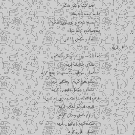
ضد کک و کنه سگ
عقیم شده و درمانی
عقیم شده و یورینری سگ
محصولات توله سگ
غذا و مکمل غذایی
گربه
غذا | کنسرو | تشویقی | مکمل
غذای خشک گربه
غذای مرطوب، کنسرو و پوچ گربه
تشویقی گربه | بستنی گربه
مالت و مکمل تقویتی گربه
ظرف | قلاده | اسباب بازی | باکس
ظرف آب و غذای گربه
لوازم حمل و نقل گربه
قلاده گربه | پاپیون گربه
اسباب بازی گربه