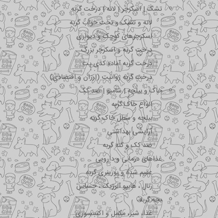
تشک | اسکرچر | لانه | درخت گربه
لانه و تشک و تخت خواب گربه
اسکرچرهای کوچک و دیواری
درخت گربه و اسکرچر بزرگ
درخت گربه آماده کدی پت
درخت گربه ژوانیت (ارزان و اقتصادی)
خاک و بیلچه | شامپو | ضد کک
انواع خاک گربه
بیلچه و سطل خاک گربه
آرایشی بهداشتی
ضد کک و کنه گربه
غذاهای درمانی و دارویی
عقیم شده و یورینری گربه
رنال ، هایپو آلرژیک ، حساس
بچه گربه
غذا، شیر، مکمل و اکسسوری