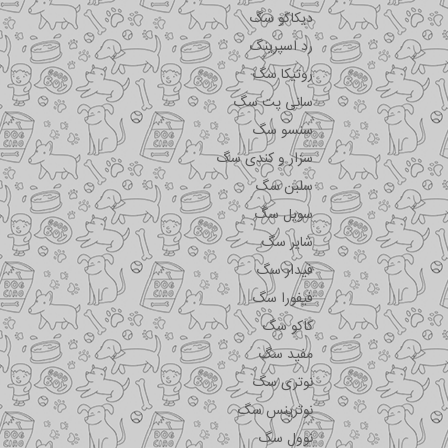
دیکاکو سگ
رد اسپرینگ
روتیکا سگ
سانی پت سگ
سنسو سگ
سزار و کندی سگ
سلبن سگ
سویل سگ
شایر سگ
فیدار سگ
فیفورا سگ
کاکو سگ
مفید سگ
نوتری سگ
نوترینس سگ
نوول سگ