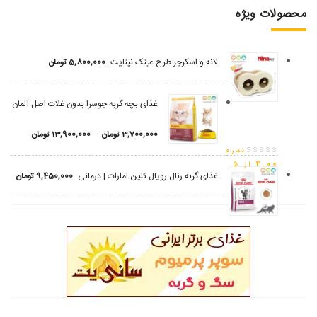
محصولات ویژه
لانه و اسکرچر طرح عینک نیناپت
5,800,000
تومان
غذای بچه گربه جوسرا بدون غلات اصل آلمان
–
3,700,000
تومان
13,900,000
تومان
نمره
4.00
از 5
غذای گربه رنال رویال کنین امارات | درمانی
9,450,000
تومان