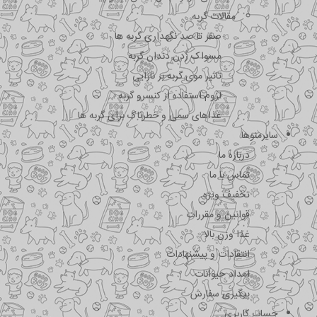
مقالات گربه
صفر تا صد نگهداری گربه ها
مسواک زدن دندان گربه
تاثیر موی گربه بر نازایی
لزوم استفاده از کنسرو گربه
غذاهای سمی و خطرناک برای گربه ها
سایرمنوها
درباره ما
تماس با ما
تخفیف ویژه
قوانین و مقررات
غذا وزن بالا
انتقادات و پیشنهادات
امداد حیوانات
پیگیری سفارش
حساب کاربری