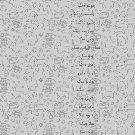
مونلو سگ
وینستون سگ
هپی داگ
یوروپت سگ
ونپی سگ
غذای ایرانی سگ
اونو سگ
آدی داگ
اروماتیش
بوفالو سگ
سلبن سگ
پتچی سگ
پرسا سگ
پتیوم سگ
پولر سگ
تاپت سگ