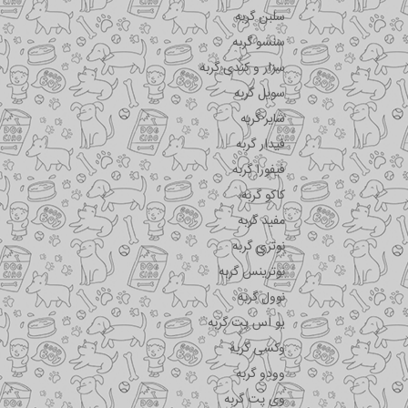
سلبن گربه
سنسو گربه
سزار و کندی گربه
سویل گربه
شایر گربه
فیدار گربه
فیفورا گربه
کاکو گربه
مفید گربه
نوتری گربه
نوترینس گربه
نوول گربه
یو اس پت گربه
وکسی گربه
وودو گربه
وی پت گربه