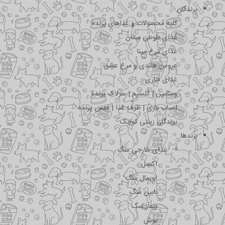
پرندگان
کلیه محصولات و غذاهای پرنده
غذای طوطی سانان
غذای مرغ مینا
عروس هلندی و مرغ عشق
غذای قناری
ویتامین | کلسیم | سرلاک پرنده
اسباب بازی | ظرف غذا | قفس پرنده
پرندگان زینتی کوچک
برندها
غذای خارجی سگ
اکسل
اویمال سگ
بابین سگ
بیفار سگ
بوش