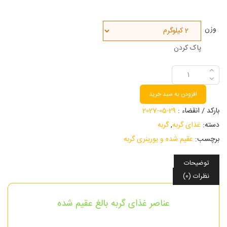
وزن
پاک کردن
افزودن به سبد خرید
بارکد / انقضاء :
29-05-2027
دسته:
غذای گربه
,
گربه
برچسب:
عقیم شده و یورینری گربه
توضیحات
نظرات (0)
عناصر غذای گربه بالغ عقیم شده