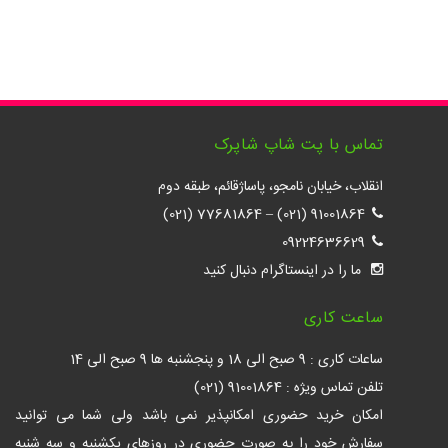
تماس با پت شاپ شاپرک
انقلاب، خیابان نامجو، پاساژقائم، طبقه دوم
77681864 (021)
–
91001864 (021)
09224636629
ما را در اینستاگرام دنبال کنید
ساعت کاری
ساعات کاری : 9 صبح الی 18 و پنجشنبه ها 9 صبح الی 14
تلفن تماس ویژه : 91001864 (021)
امکان خرید حضوری امکانپذیر نمی باشد ولی شما می توانید
سفارش خود را به صورت حضوری در روزهای یکشنبه و سه شنبه