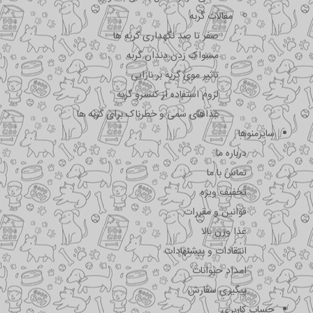
مقالات گربه
صفر تا صد نگهداری گربه ها
مسواک زدن دندان گربه
تاثیر موی گربه بر نازایی
لزوم استفاده از کنسرو گربه
غذاهای سمی و خطرناک برای گربه ها
سایرمنوها
درباره ما
تماس با ما
تخفیف ویژه
قوانین و مقررات
غذا وزن بالا
انتقادات و پیشنهادات
امداد حیوانات
پیگیری سفارش
حساب کاربری