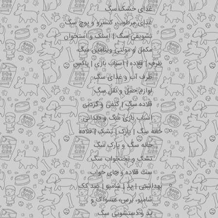
غذای خشک سگ
غذای مرطوب، کنسرو و پوچ سگ
تشویقی سگ | اسنک و استخوان
مکمل و مولتی ویتامین سگ
ظرف | قلاده | اسباب بازی | باکس
ظرف آب و غذای سگ
لوازم حمل و نقل سگ
قلاده سگ | کتفی و گردنی
اسباب بازی سگ و دندانی
خانه سگ | پارک | تشک | قلاده
خانه سگ و پارک سگ
تشک و تختخواب سگ
ست قلاده و جای خواب
بهداشتی | پد | شامپو | ضد کک
شامپو، برس، مسواک و …
پد و دستشویی سگ