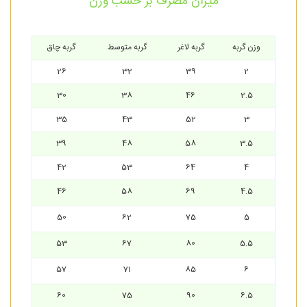
میزان مصرف بر حسب وزن
وزن گربه
گربه لاغر
گربه متوسط
گربه چاق
26
32
39
2
30
38
46
2.5
35
43
52
3
39
48
58
3.5
42
53
64
4
46
58
69
4.5
50
62
75
5
53
67
80
5.5
57
71
85
6
60
75
90
6.5