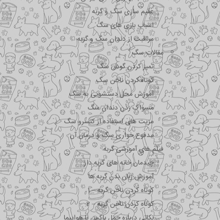
عقیم سازی سگ و گربه
اسباب بازی های سگ
مراقبت از دندان سگ و گربه
مقالات سگ
تمیز کردن گوش سگ
کوتاه کردن ناخن سگ
آموزش محل دستشویی به سگ
مسواک زدن دندان سگ
مزیت های استفاده از کنسرو سگ
مدفوع خواری سگ و درمان آن
فیلم های آموزشی گربه
چیدمان خانه های گربه دار
آموزش زبان بدن گربه ها
کوتاه کردن ناخن گربه – 1
کوتاه کردن ناخن گربه – 2
نکاتی درباره جمل باکس با هواپیما