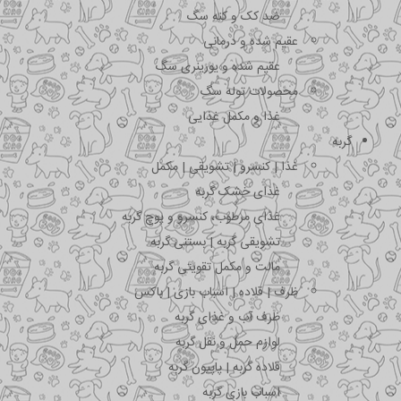
ضد کک و کنه سگ
عقیم شده و درمانی
عقیم شده و یورینری سگ
محصولات توله سگ
غذا و مکمل غذایی
گربه
غذا | کنسرو | تشویقی | مکمل
غذای خشک گربه
غذای مرطوب، کنسرو و پوچ گربه
تشویقی گربه | بستنی گربه
مالت و مکمل تقویتی گربه
ظرف | قلاده | اسباب بازی | باکس
ظرف آب و غذای گربه
لوازم حمل و نقل گربه
قلاده گربه | پاپیون گربه
اسباب بازی گربه