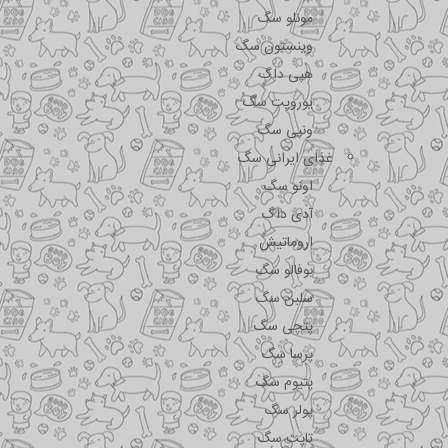
مونلو سگ
وینستون سگ
هپی داگ
یوروپت سگ
ونپی سگ
غذای ایرانی سگ
اونو سگ
آدی داگ
اروماتیش
بوفالو سگ
سلبن سگ
پتچی سگ
پرسا سگ
پتیوم سگ
پولر سگ
تاپت سگ