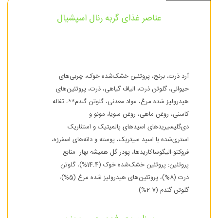
عناصر غذای گربه رنال اسپشیال
آرد ذرت، برنج، پروتئین خشک‌شده خوک، چربی‌های
حیوانی، گلوتن ذرت، الیاف گیاهی، ذرت، پروتئین‌های
هیدرولیز شده مرغ، مواد معدنی، گلوتن گندم**، تفاله
کاسنی، روغن ماهی، روغن سویا، مونو و
دی‌گلیسیریدهای اسیدهای پالمیتیک و استئاریک
استری‌شده با اسید سیتریک، پوسته و دانه‌های اسفرزه،
فروکتو-الیگوساکاریدها، پودر گل همیشه بهار. منابع
پروتئین: پروتئین خشک‌شده خوک (14.4%)، گلوتن
ذرت (8%)، پروتئین‌های هیدرولیز شده مرغ (5%)،
گلوتن گندم (2.7%).