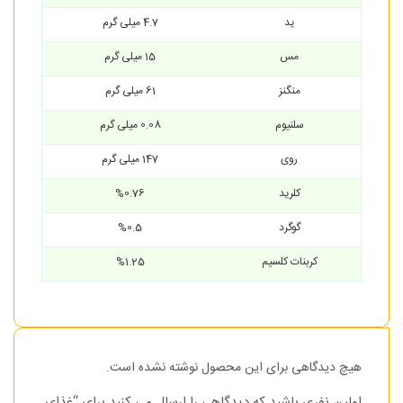
ید
4.7 میلی گرم
مس
15 میلی گرم
منگنز
61 میلی گرم
سلنیوم
0.08 میلی گرم
روی
147 میلی گرم
کلرید
%0.76
گوگرد
%0.5
کربنات کلسیم
%1.25
هیچ دیدگاهی برای این محصول نوشته نشده است.
اولین نفری باشید که دیدگاهی را ارسال می کنید برای “غذای