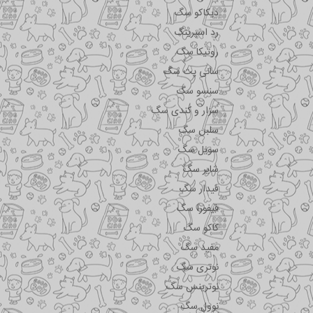
دیکاکو سگ
رد اسپرینگ
روتیکا سگ
سانی پت سگ
سنسو سگ
سزار و کندی سگ
سلبن سگ
سویل سگ
شایر سگ
فیدار سگ
فیفورا سگ
کاکو سگ
مفید سگ
نوتری سگ
نوترینس سگ
نوول سگ