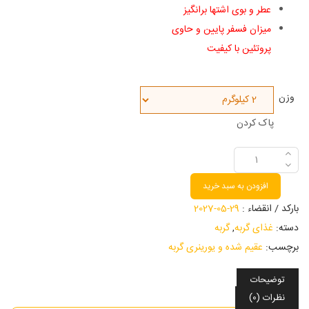
عطر و بوی اشتها برانگیز
میزان فسفر پایین و حاوی
پروتئین با کیفیت
وزن
پاک کردن
افزودن به سبد خرید
بارکد / انقضاء :
29-05-2027
دسته:
غذای گربه
,
گربه
برچسب:
عقیم شده و یورینری گربه
توضیحات
نظرات (0)