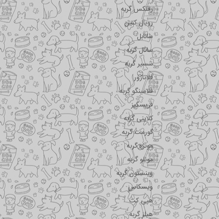
رفلکس گربه
رویال کنین
سانابل
سانال گربه
شسیر گربه
فلاتازور
فلامینگو گربه
فریسکیز
کلاینی گربه
گورمت گربه
مونژه گربه
مونلو گربه
وینستون گربه
ویسکاس
هپی کت
هیلز گربه