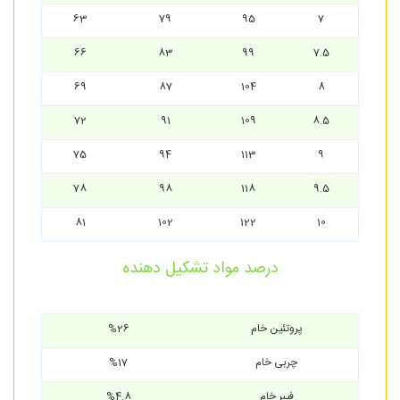
63
79
95
7
66
83
99
7.5
69
87
104
8
72
91
109
8.5
75
94
113
9
78
98
118
9.5
81
102
122
10
درصد مواد تشکیل دهنده
پروتئین خام
%26
چربی خام
%17
فیبر خام
%4.8