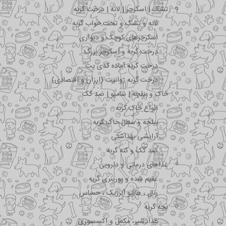
تشک | اسکرچر | لانه | درخت گربه
لانه و تشک و تخت خواب گربه
اسکرچرهای کوچک و دیواری
درخت گربه و اسکرچر بزرگ
درخت گربه آماده کدی پت
درخت گربه ژوانیت (ارزان و اقتصادی)
خاک و بیلچه | شامپو | ضد کک
انواع خاک گربه
بیلچه و سطل خاک گربه
آرایشی بهداشتی
ضد کک و کنه گربه
غذاهای درمانی و دارویی
عقیم شده و یورینری گربه
رنال ، هایپو آلرژیک ، حساس
بچه گربه
غذا، شیر، مکمل و اکسسوری