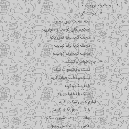
درخت و جای خواب
درخت گربه
تمام درخت های موجود
اسکرچر های کوچک و دیواری
درخت گربه برند کدی پک
درخت گربه برند نیناپت
درخت گربه برند ژوانیت
جای خواب و تشک
تشک و تختحواب سگ
تشک و تخت خواب گربه
خانه سگ و گربه
تشک با تخفیف ویژه
لوازم جانبی سگ و گربه
خاک و سطل خاک گربه
توالت و پد دستشویی سگ
باکس و لوازم حمل و نقل