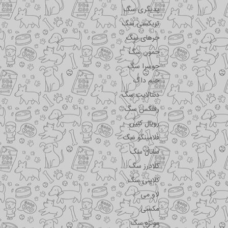
پدیگری سگ
تریکسی سگ
جرهای سگ
جمون سگ
جوسرا سگ
جیم داگ
دنتالایت سگ
رفلکس سگ
رویال کنین
فلامینگو سگ
سانال سگ
کلادرز سگ
کلاینی سگ
لاو می
مکسی
مونژه سگ