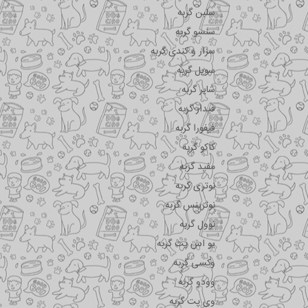
سلبن گربه
سنسو گربه
سزار و کندی گربه
سویل گربه
شایر گربه
فیدار گربه
فیفورا گربه
کاکو گربه
مفید گربه
نوتری گربه
نوترینس گربه
نوول گربه
یو اس پت گربه
وکسی گربه
وودو گربه
وی پت گربه