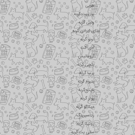
هوبی
یوروپت گربه
ونپی گربه
غذای ایرانی گربه
اونو گربه
آدی کت
آروماتیش
پتچی گربه
پرسا گربه
پتیوم گربه
تاپت گربه
پولر گربه
دیکاکو گربه
رداسپرینگ
روتیکا گربه
سانی پت گربه