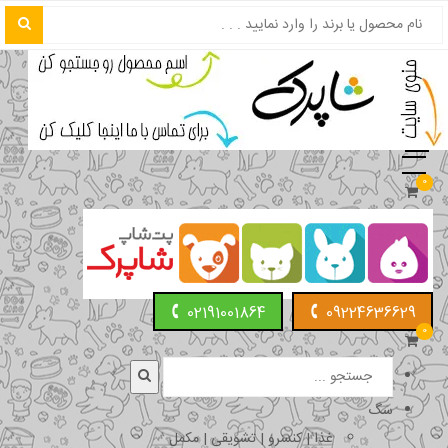
0
02191001864
09224636629
0
سگ
غذا | کنسرو | تشویقی | مکمل