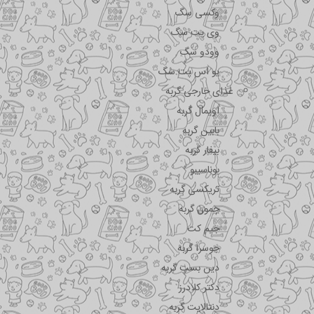
وکسی سگ
وی پت سگ
وودو سگ
یو اس پت سگ
غذای خارجی گربه
اویمال گربه
بابین گربه
بیفار گربه
بوناسیبو
تریکسی گربه
جمون گربه
جیم کت
جوسرا گربه
دین بست گربه
دکتر کلادرز
دنتالایت گربه