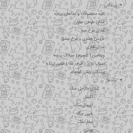
پرندگان
کلیه محصولات و غذاهای پرنده
غذای طوطی سانان
غذای مرغ مینا
عروس هلندی و مرغ عشق
غذای قناری
ویتامین | کلسیم | سرلاک پرنده
اسباب بازی | ظرف غذا | قفس پرنده
پرندگان زینتی کوچک
برندها
غذای خارجی سگ
اکسل
اویمال سگ
بابین سگ
بیفار سگ
بوش