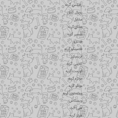
رفلکس گربه
رویال کنین
سانابل
سانال گربه
شسیر گربه
فلاتازور
فلامینگو گربه
فریسکیز
کلاینی گربه
گورمت گربه
مونژه گربه
مونلو گربه
وینستون گربه
ویسکاس
هپی کت
هیلز گربه