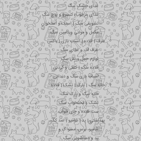
غذای خشک سگ
غذای مرطوب، کنسرو و پوچ سگ
تشویقی سگ | اسنک و استخوان
مکمل و مولتی ویتامین سگ
ظرف | قلاده | اسباب بازی | باکس
ظرف آب و غذای سگ
لوازم حمل و نقل سگ
قلاده سگ | کتفی و گردنی
اسباب بازی سگ و دندانی
خانه سگ | پارک | تشک | قلاده
خانه سگ و پارک سگ
تشک و تختخواب سگ
ست قلاده و جای خواب
بهداشتی | پد | شامپو | ضد کک
شامپو، برس، مسواک و …
پد و دستشویی سگ