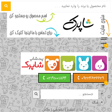
0
02191001864
09224636629
0
سگ
غذا | کنسرو | تشویقی | مکمل