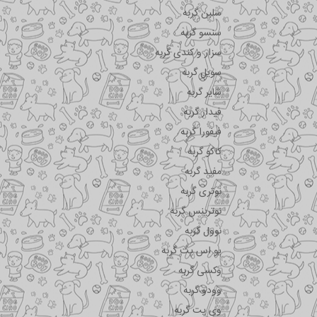
سلبن گربه
سنسو گربه
سزار و کندی گربه
سویل گربه
شایر گربه
فیدار گربه
فیفورا گربه
کاکو گربه
مفید گربه
نوتری گربه
نوترینس گربه
نوول گربه
یو اس پت گربه
وکسی گربه
وودو گربه
وی پت گربه