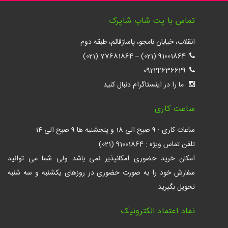
تماس با پت شاپ شاپرک
انقلاب، خیابان نامجو، پاساژقائم، طبقه دوم
77681864 (021)
–
91001864 (021)
09224636629
ما را در اینستاگرام دنبال کنید
ساعت کاری
ساعات کاری : 9 صبح الی 18 و پنجشنبه ها 9 صبح الی 14
تلفن تماس ویژه : 91001864 (021)
امکان خرید حضوری امکانپذیر نمی باشد ولی شما می توانید
سفارش خود را به صورت حضوری در روزهای یکشنبه و سه شنبه
تحویل بگیرید.
نماد اعتماد الکترونیک