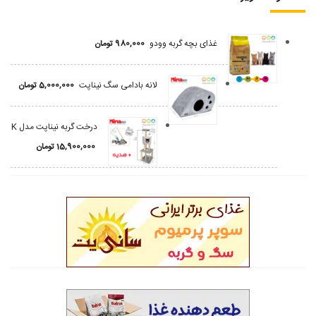
غذای بچه گربه وودو
980,000
تومان
لانه بادامی سگ نیناپت
5,000,000
تومان
درخت گربه نیناپت مدل K
15,900,000
تومان