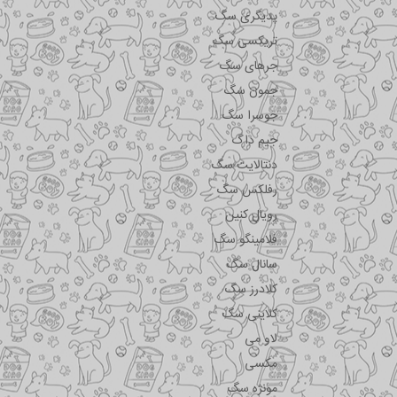
پدیگری سگ
تریکسی سگ
جرهای سگ
جمون سگ
جوسرا سگ
جیم داگ
دنتالایت سگ
رفلکس سگ
رویال کنین
فلامینگو سگ
سانال سگ
کلادرز سگ
کلاینی سگ
لاو می
مکسی
مونژه سگ