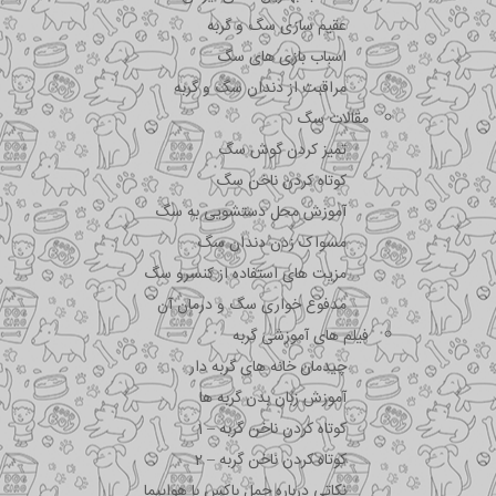
عقیم سازی سگ و گربه
اسباب بازی های سگ
مراقبت از دندان سگ و گربه
مقالات سگ
تمیز کردن گوش سگ
کوتاه کردن ناخن سگ
آموزش محل دستشویی به سگ
مسواک زدن دندان سگ
مزیت های استفاده از کنسرو سگ
مدفوع خواری سگ و درمان آن
فیلم های آموزشی گربه
چیدمان خانه های گربه دار
آموزش زبان بدن گربه ها
کوتاه کردن ناخن گربه – 1
کوتاه کردن ناخن گربه – 2
نکاتی درباره جمل باکس با هواپیما