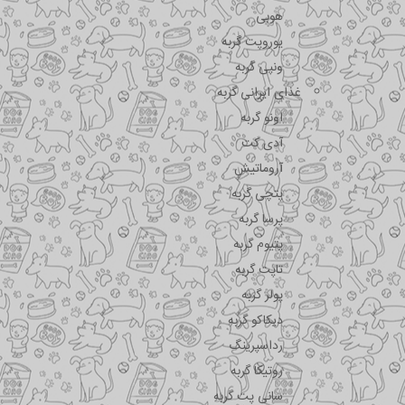
هوبی
یوروپت گربه
ونپی گربه
غذای ایرانی گربه
اونو گربه
آدی کت
آروماتیش
پتچی گربه
پرسا گربه
پتیوم گربه
تاپت گربه
پولر گربه
دیکاکو گربه
رداسپرینگ
روتیکا گربه
سانی پت گربه