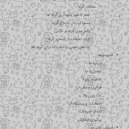
مقالات گربه
صفر تا صد نگهداری گربه ها
مسواک زدن دندان گربه
تاثیر موی گربه بر نازایی
لزوم استفاده از کنسرو گربه
غذاهای سمی و خطرناک برای گربه ها
سایرمنوها
درباره ما
تماس با ما
تخفیف ویژه
قوانین و مقررات
غذا وزن بالا
انتقادات و پیشنهادات
امداد حیوانات
پیگیری سفارش
حساب کاربری