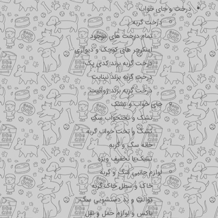
درخت و جای خواب
درخت گربه
تمام درخت های موجود
اسکرچر های کوچک و دیواری
درخت گربه برند کدی پک
درخت گربه برند نیناپت
درخت گربه برند ژوانیت
جای خواب و تشک
تشک و تختحواب سگ
تشک و تخت خواب گربه
خانه سگ و گربه
تشک با تخفیف ویژه
لوازم جانبی سگ و گربه
خاک و سطل خاک گربه
توالت و پد دستشویی سگ
باکس و لوازم حمل و نقل