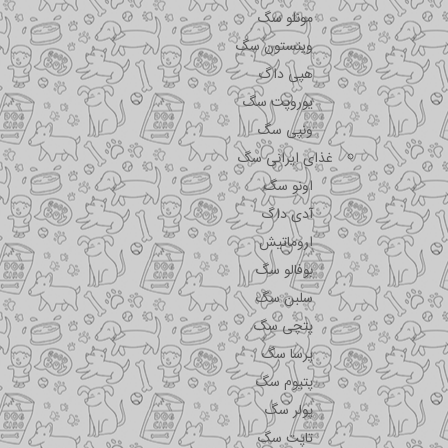
مونلو سگ
وینستون سگ
هپی داگ
یوروپت سگ
ونپی سگ
غذای ایرانی سگ
اونو سگ
آدی داگ
اروماتیش
بوفالو سگ
سلبن سگ
پتچی سگ
پرسا سگ
پتیوم سگ
پولر سگ
تاپت سگ