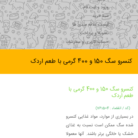
ورود و ثبت نام
سبد خرید
لیست علاقه مندی ها
تسویه و پرداخت
حساب کاربری و سفارشات
کنسرو سگ 150 و 400 گرمی با طعم اردک
کنسرو سگ 150 و 400 گرمی با
طعم اردک
(کد / انقضاء : 761504)
در بسیاری از موارد، مواد غذایی کنسرو
شده سگ ممکن است نسبت به غذای
خشک یا خانگی برتر باشند. آنها معمولا