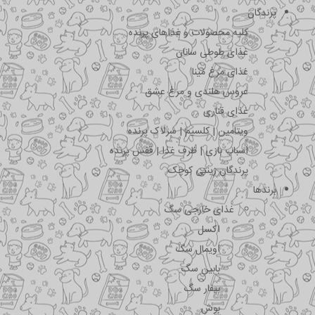
پرندگان
کلیه محصولات و غذاهای پرنده
غذای طوطی سانان
غذای مرغ مینا
عروس هلندی و مرغ عشق
غذای قناری
ویتامین | کلسیم | سرلاک پرنده
اسباب بازی | ظرف غذا | قفس پرنده
پرندگان زینتی کوچک
برندها
غذای خارجی سگ
اکسل
اویمال سگ
بابین سگ
بیفار سگ
بوش