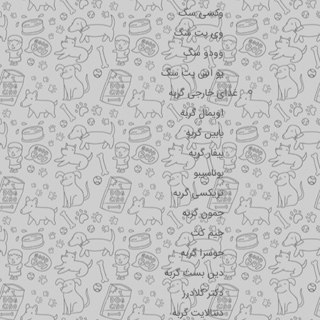
وکسی سگ
وی پت سگ
وودو سگ
یو اس پت سگ
غذای خارجی گربه
اویمال گربه
بابین گربه
بیفار گربه
بوناسیبو
تریکسی گربه
جمون گربه
جیم کت
جوسرا گربه
دین بست گربه
دکتر کلادرز
دنتالایت گربه