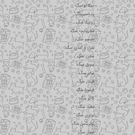
دیکاکو سگ
رد اسپرینگ
روتیکا سگ
سانی پت سگ
سنسو سگ
سزار و کندی سگ
سلبن سگ
سویل سگ
شایر سگ
فیدار سگ
فیفورا سگ
کاکو سگ
مفید سگ
نوتری سگ
نوترینس سگ
نوول سگ