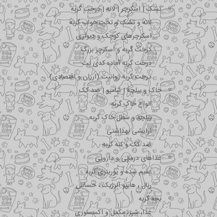
تشک | اسکرچر | لانه | درخت گربه
لانه و تشک و تخت خواب گربه
اسکرچرهای کوچک و دیواری
درخت گربه و اسکرچر بزرگ
درخت گربه آماده کدی پت
درخت گربه ژوانیت (ارزان و اقتصادی)
خاک و بیلچه | شامپو | ضد کک
انواع خاک گربه
بیلچه و سطل خاک گربه
آرایشی بهداشتی
ضد کک و کنه گربه
غذاهای درمانی و دارویی
عقیم شده و یورینری گربه
رنال ، هایپو آلرژیک ، حساس
بچه گربه
غذا، شیر، مکمل و اکسسوری