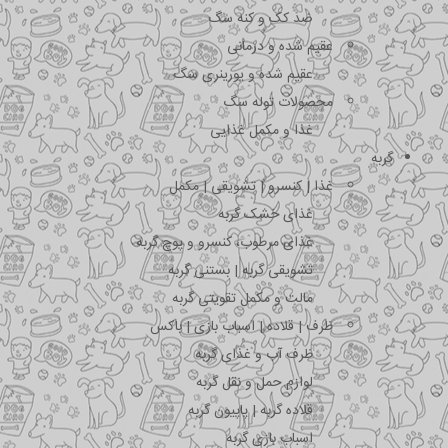
ضد کک و کنه سگ
عقیم شده و درمانی
عقیم شده و یورینری سگ
محصولات توله سگ
غذا و مکمل غذایی
گربه
غذا | کنسرو | تشویقی | مکمل
غذای خشک گربه
غذای مرطوب، کنسرو و پوچ گربه
تشویقی گربه | بستنی گربه
مالت و مکمل تقویتی گربه
ظرف | قلاده | اسباب بازی | باکس
ظرف آب و غذای گربه
لوازم حمل و نقل گربه
قلاده گربه | پاپیون گربه
اسباب بازی گربه