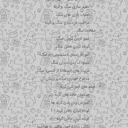
عقیم سازی سگ و گربه
اسباب بازی های سگ
مراقبت از دندان سگ و گربه
مقالات سگ
تمیز کردن گوش سگ
کوتاه کردن ناخن سگ
آموزش محل دستشویی به سگ
مسواک زدن دندان سگ
مزیت های استفاده از کنسرو سگ
مدفوع خواری سگ و درمان آن
فیلم های آموزشی گربه
چیدمان خانه های گربه دار
آموزش زبان بدن گربه ها
کوتاه کردن ناخن گربه – 1
کوتاه کردن ناخن گربه – 2
نکاتی درباره جمل باکس با هواپیما