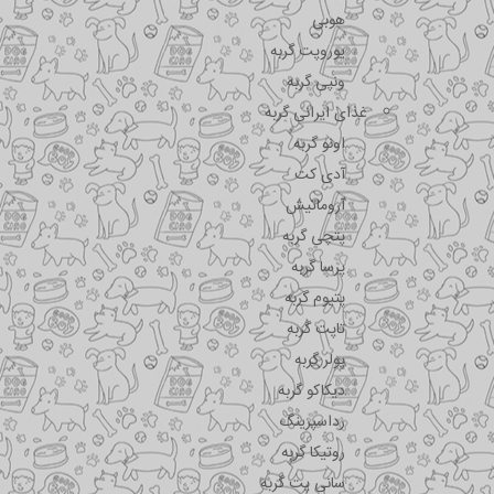
هوبی
یوروپت گربه
ونپی گربه
غذای ایرانی گربه
اونو گربه
آدی کت
آروماتیش
پتچی گربه
پرسا گربه
پتیوم گربه
تاپت گربه
پولر گربه
دیکاکو گربه
رداسپرینگ
روتیکا گربه
سانی پت گربه