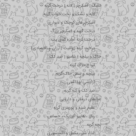
تشک | اسکرچر | لانه | درخت گربه
لانه و تشک و تخت خواب گربه
اسکرچرهای کوچک و دیواری
درخت گربه و اسکرچر بزرگ
درخت گربه آماده کدی پت
درخت گربه ژوانیت (ارزان و اقتصادی)
خاک و بیلچه | شامپو | ضد کک
انواع خاک گربه
بیلچه و سطل خاک گربه
آرایشی بهداشتی
ضد کک و کنه گربه
غذاهای درمانی و دارویی
عقیم شده و یورینری گربه
رنال ، هایپو آلرژیک ، حساس
بچه گربه
غذا، شیر، مکمل و اکسسوری