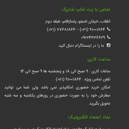
تماس با پت شاپ شاپرک
انقلاب، خیابان نامجو، پاساژقائم، طبقه دوم
77681864 (021)
–
91001864 (021)
09224636629
ما را در اینستاگرام دنبال کنید
ساعت کاری
ساعات کاری : 9 صبح الی 18 و پنجشنبه ها 9 صبح الی 14
تلفن تماس ویژه : 91001864 (021)
امکان خرید حضوری امکانپذیر نمی باشد ولی شما می توانید
سفارش خود را به صورت حضوری در روزهای یکشنبه و سه شنبه
تحویل بگیرید.
نماد اعتماد الکترونیک