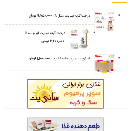
درخت گربه نیناپت مدل A
9,750,000
تومان
درخت گربه نیناپت ابر و ماه B
6,400,000
تومان
اسکرچر دیواری ساده نیناپت
1,100,000
تومان