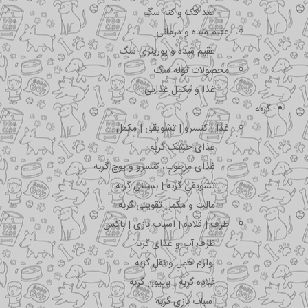
ضد کک و کنه سگ
عقیم شده و درمانی
عقیم شده و یورینری سگ
محصولات توله سگ
غذا و مکمل غذایی
گربه
غذا | کنسرو | تشویقی | مکمل
غذای خشک گربه
غذای مرطوب، کنسرو و پوچ گربه
تشویقی گربه | بستنی گربه
مالت و مکمل تقویتی گربه
ظرف | قلاده | اسباب بازی | باکس
ظرف آب و غذای گربه
لوازم حمل و نقل گربه
قلاده گربه | پاپیون گربه
اسباب بازی گربه