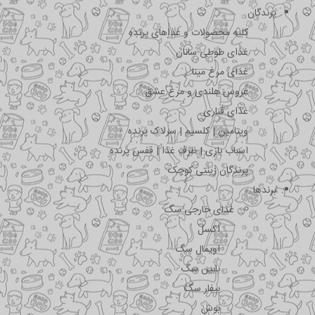
پرندگان
کلیه محصولات و غذاهای پرنده
غذای طوطی سانان
غذای مرغ مینا
عروس هلندی و مرغ عشق
غذای قناری
ویتامین | کلسیم | سرلاک پرنده
اسباب بازی | ظرف غذا | قفس پرنده
پرندگان زینتی کوچک
برندها
غذای خارجی سگ
اکسل
اویمال سگ
بابین سگ
بیفار سگ
بوش