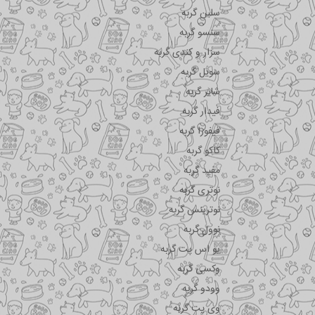
سلبن گربه
سنسو گربه
سزار و کندی گربه
سویل گربه
شایر گربه
فیدار گربه
فیفورا گربه
کاکو گربه
مفید گربه
نوتری گربه
نوترینس گربه
نوول گربه
یو اس پت گربه
وکسی گربه
وودو گربه
وی پت گربه