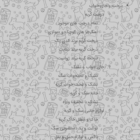
درخت و جای خواب
درخت گربه
تمام درخت های موجود
اسکرچر های کوچک و دیواری
درخت گربه برند کدی پک
درخت گربه برند نیناپت
درخت گربه برند ژوانیت
جای خواب و تشک
تشک و تختحواب سگ
تشک و تخت خواب گربه
خانه سگ و گربه
تشک با تخفیف ویژه
لوازم جانبی سگ و گربه
خاک و سطل خاک گربه
توالت و پد دستشویی سگ
باکس و لوازم حمل و نقل