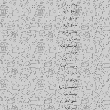
رفلکس گربه
رویال کنین
سانابل
سانال گربه
شسیر گربه
فلاتازور
فلامینگو گربه
فریسکیز
کلاینی گربه
گورمت گربه
مونژه گربه
مونلو گربه
وینستون گربه
ویسکاس
هپی کت
هیلز گربه