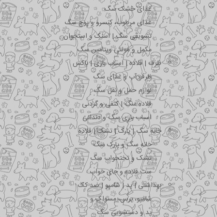
غذای خشک سگ
غذای مرطوب، کنسرو و پوچ سگ
تشویقی سگ | اسنک و استخوان
مکمل و مولتی ویتامین سگ
ظرف | قلاده | اسباب بازی | باکس
ظرف آب و غذای سگ
لوازم حمل و نقل سگ
قلاده سگ | کتفی و گردنی
اسباب بازی سگ و دندانی
خانه سگ | پارک | تشک | قلاده
خانه سگ و پارک سگ
تشک و تختخواب سگ
ست قلاده و جای خواب
بهداشتی | پد | شامپو | ضد کک
شامپو، برس، مسواک و …
پد و دستشویی سگ