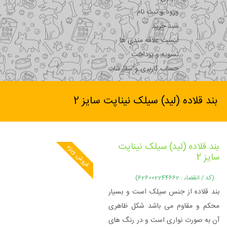
ورود و ثبت نام
سبد خرید
لیست علاقه مندی ها
تسویه و پرداخت
حساب کاربری و سفارشات
بند قلاده (لید) سیلک نیناپت سایز 2
بند قلاده (لید) سیلک نیناپت
فروش ویژه
سایز 2
(کد / انقضاء : 626002244662)
بند قلاده از جنس سیلک است و بسیار
محکم و مقاوم می باشد شکل ظاهری
آن به صورت نواری است و در رنگ های