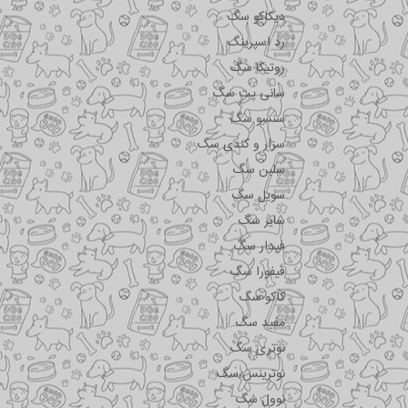
دیکاکو سگ
رد اسپرینگ
روتیکا سگ
سانی پت سگ
سنسو سگ
سزار و کندی سگ
سلبن سگ
سویل سگ
شایر سگ
فیدار سگ
فیفورا سگ
کاکو سگ
مفید سگ
نوتری سگ
نوترینس سگ
نوول سگ