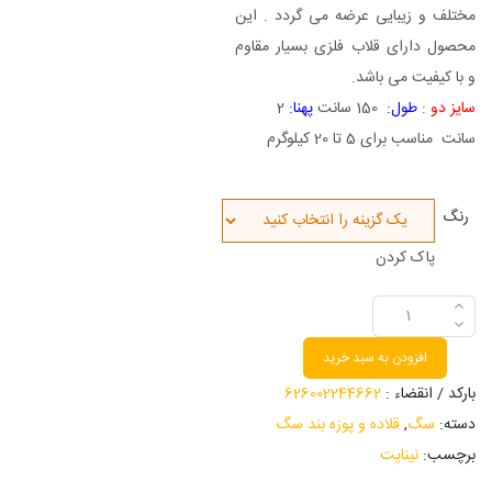
مختلف و زیبایی عرضه می گردد . این
محصول دارای قلاب فلزی بسیار مقاوم
و با کیفیت می باشد.
سایز دو :
طول:
150 سانت
پهنا:
2
سانت مناسب برای 5 تا 20 کیلوگرم
رنگ
پاک کردن
افزودن به سبد خرید
بارکد / انقضاء :
626002244662
دسته:
سگ
,
قلاده و پوزه بند سگ
برچسب:
نیناپت