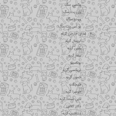
وکسی سگ
وی پت سگ
وودو سگ
یو اس پت سگ
غذای خارجی گربه
اویمال گربه
بابین گربه
بیفار گربه
بوناسیبو
تریکسی گربه
جمون گربه
جیم کت
جوسرا گربه
دین بست گربه
دکتر کلادرز
دنتالایت گربه