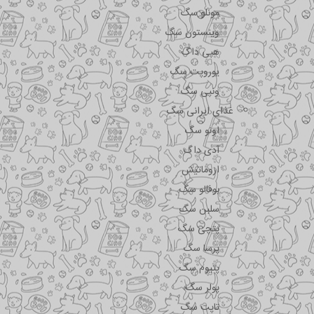
مونلو سگ
وینستون سگ
هپی داگ
یوروپت سگ
ونپی سگ
غذای ایرانی سگ
اونو سگ
آدی داگ
اروماتیش
بوفالو سگ
سلبن سگ
پتچی سگ
پرسا سگ
پتیوم سگ
پولر سگ
تاپت سگ