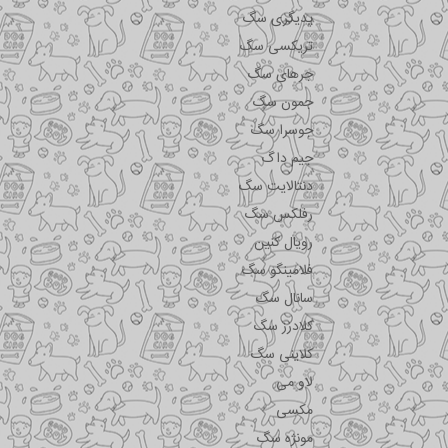
پدیگری سگ
تریکسی سگ
جرهای سگ
جمون سگ
جوسرا سگ
جیم داگ
دنتالایت سگ
رفلکس سگ
رویال کنین
فلامینگو سگ
سانال سگ
کلادرز سگ
کلاینی سگ
لاو می
مکسی
مونژه سگ