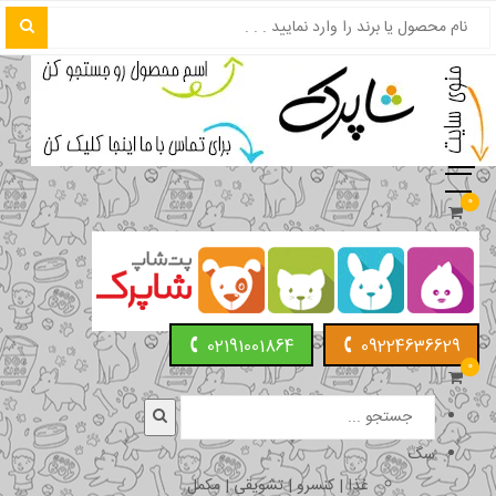
0
02191001864
09224636629
0
سگ
غذا | کنسرو | تشویقی | مکمل