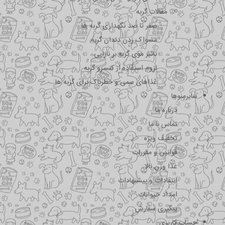
مقالات گربه
صفر تا صد نگهداری گربه ها
مسواک زدن دندان گربه
تاثیر موی گربه بر نازایی
لزوم استفاده از کنسرو گربه
غذاهای سمی و خطرناک برای گربه ها
سایرمنوها
درباره ما
تماس با ما
تخفیف ویژه
قوانین و مقررات
غذا وزن بالا
انتقادات و پیشنهادات
امداد حیوانات
پیگیری سفارش
حساب کاربری