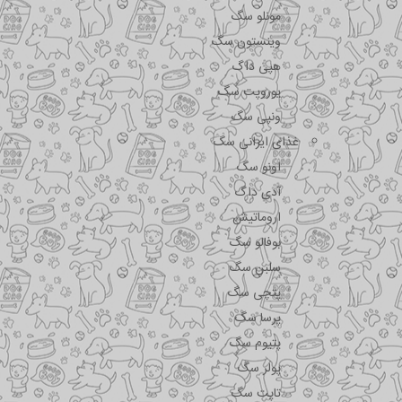
مونلو سگ
وینستون سگ
هپی داگ
یوروپت سگ
ونپی سگ
غذای ایرانی سگ
اونو سگ
آدی داگ
اروماتیش
بوفالو سگ
سلبن سگ
پتچی سگ
پرسا سگ
پتیوم سگ
پولر سگ
تاپت سگ