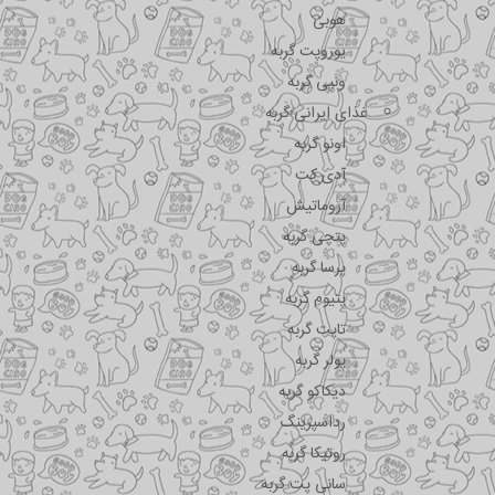
هوبی
یوروپت گربه
ونپی گربه
غذای ایرانی گربه
اونو گربه
آدی کت
آروماتیش
پتچی گربه
پرسا گربه
پتیوم گربه
تاپت گربه
پولر گربه
دیکاکو گربه
رداسپرینگ
روتیکا گربه
سانی پت گربه