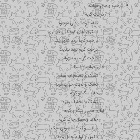
درخت و جای خواب
درخت گربه
تمام درخت های موجود
اسکرچر های کوچک و دیواری
درخت گربه برند کدی پک
درخت گربه برند نیناپت
درخت گربه برند ژوانیت
جای خواب و تشک
تشک و تختحواب سگ
تشک و تخت خواب گربه
خانه سگ و گربه
تشک با تخفیف ویژه
لوازم جانبی سگ و گربه
خاک و سطل خاک گربه
توالت و پد دستشویی سگ
باکس و لوازم حمل و نقل