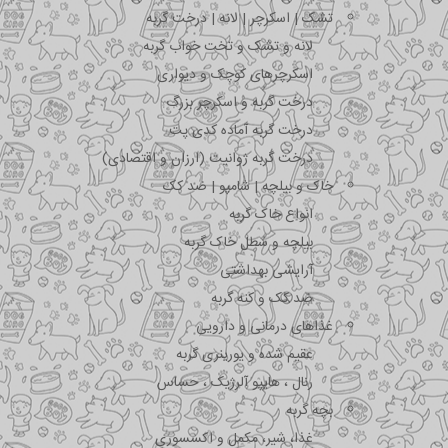
تشک | اسکرچر | لانه | درخت گربه
لانه و تشک و تخت خواب گربه
اسکرچرهای کوچک و دیواری
درخت گربه و اسکرچر بزرگ
درخت گربه آماده کدی پت
درخت گربه ژوانیت (ارزان و اقتصادی)
خاک و بیلچه | شامپو | ضد کک
انواع خاک گربه
بیلچه و سطل خاک گربه
آرایشی بهداشتی
ضد کک و کنه گربه
غذاهای درمانی و دارویی
عقیم شده و یورینری گربه
رنال ، هایپو آلرژیک ، حساس
بچه گربه
غذا، شیر، مکمل و اکسسوری