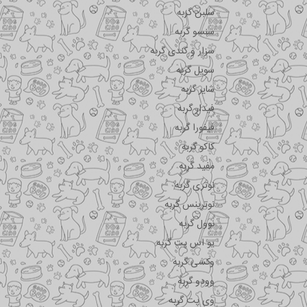
سلبن گربه
سنسو گربه
سزار و کندی گربه
سویل گربه
شایر گربه
فیدار گربه
فیفورا گربه
کاکو گربه
مفید گربه
نوتری گربه
نوترینس گربه
نوول گربه
یو اس پت گربه
وکسی گربه
وودو گربه
وی پت گربه