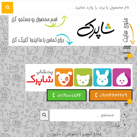
0
02191001864
09224636629
0
سگ
غذا | کنسرو | تشویقی | مکمل