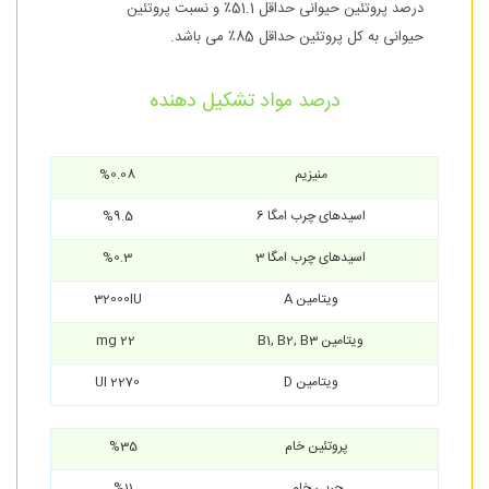
درصد پروتئین حیوانی حداقل 51.1٪ و نسبت پروتئین
حیوانی به کل پروتئین حداقل 85٪ می باشد.
درصد مواد تشکیل دهنده
منیزیم
%0.08
اسیدهای چرب امگا 6
%9.5
اسیدهای چرب امگا 3
%0.3
ویتامین A
32000IU
ویتامین B1, B2, B3
22 mg
ویتامین D
2270 UI
پروتئین خام
%35
چربی خام
%11