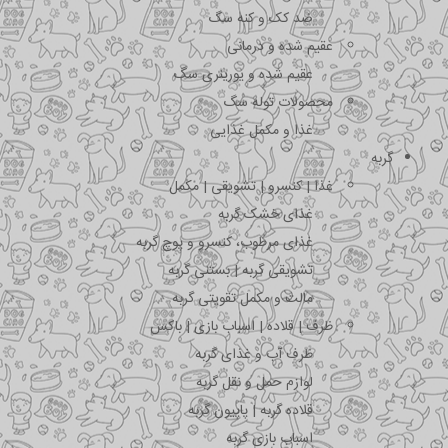
ضد کک و کنه سگ
عقیم شده و درمانی
عقیم شده و یورینری سگ
محصولات توله سگ
غذا و مکمل غذایی
گربه
غذا | کنسرو | تشویقی | مکمل
غذای خشک گربه
غذای مرطوب، کنسرو و پوچ گربه
تشویقی گربه | بستنی گربه
مالت و مکمل تقویتی گربه
ظرف | قلاده | اسباب بازی | باکس
ظرف آب و غذای گربه
لوازم حمل و نقل گربه
قلاده گربه | پاپیون گربه
اسباب بازی گربه