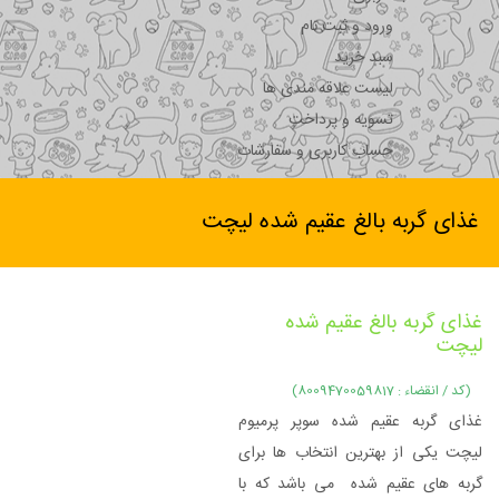
ورود و ثبت نام
سبد خرید
لیست علاقه مندی ها
تسویه و پرداخت
حساب کاربری و سفارشات
غذای گربه بالغ عقیم شده لیچت
غذای گربه بالغ عقیم شده
لیچت
(کد / انقضاء : 8009470059817)
غذای گربه عقیم شده سوپر پرمیوم
لیچت یکی از بهترین انتخاب ها برای
گربه های عقیم شده می باشد که با