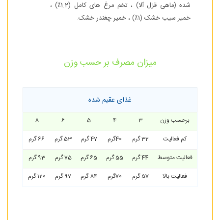
شده (ماهی قزل آلا) ، تخم مرغ های کامل (1.2٪) ،
خمیر سیب خشک (1٪) ، خمیر چغندر خشک.
میزان مصرف بر حسب وزن
غذای عقیم شده
برحسب وزن
3
4
5
6
8
کم فعالیت
32 گرم
40گرم
47 گرم
53 گرم
66 گرم
فعالیت متوسط
44 گرم
55 گرم
65 گرم
75 گرم
93 گرم
فعالیت بالا
57 گرم
70گرم
84 گرم
97 گرم
120 گرم