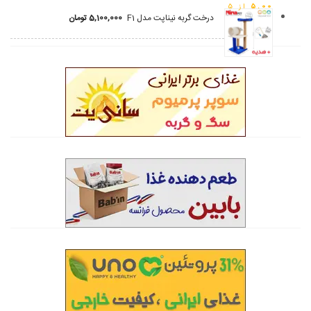
5.00
از 5
درخت گربه نیناپت مدل F1
5,100,000
تومان