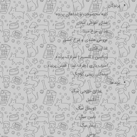
پرندگان
کلیه محصولات و غذاهای پرنده
غذای طوطی سانان
غذای مرغ مینا
عروس هلندی و مرغ عشق
غذای قناری
ویتامین | کلسیم | سرلاک پرنده
اسباب بازی | ظرف غذا | قفس پرنده
پرندگان زینتی کوچک
برندها
غذای خارجی سگ
اکسل
اویمال سگ
بابین سگ
بیفار سگ
بوش