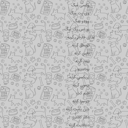
وکسی سگ
وی پت سگ
وودو سگ
یو اس پت سگ
غذای خارجی گربه
اویمال گربه
بابین گربه
بیفار گربه
بوناسیبو
تریکسی گربه
جمون گربه
جیم کت
جوسرا گربه
دین بست گربه
دکتر کلادرز
دنتالایت گربه