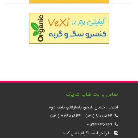
تماس با پت شاپ شاپرک
انقلاب، خیابان نامجو، پاساژقائم، طبقه دوم
77681864 (021)
–
91001864 (021)
09224636629
ما را در اینستاگرام دنبال کنید