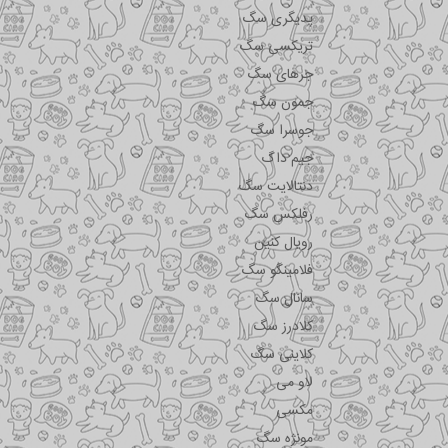
پدیگری سگ
تریکسی سگ
جرهای سگ
جمون سگ
جوسرا سگ
جیم داگ
دنتالایت سگ
رفلکس سگ
رویال کنین
فلامینگو سگ
سانال سگ
کلادرز سگ
کلاینی سگ
لاو می
مکسی
مونژه سگ