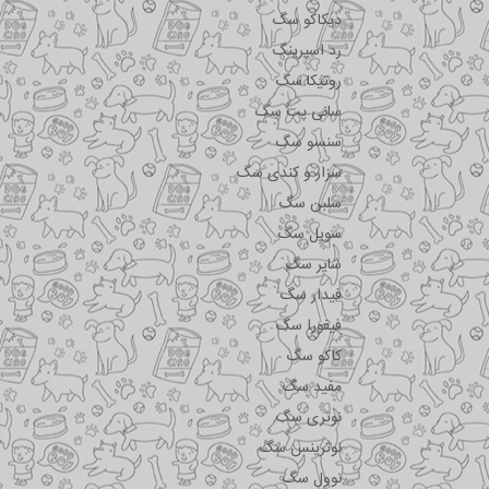
دیکاکو سگ
رد اسپرینگ
روتیکا سگ
سانی پت سگ
سنسو سگ
سزار و کندی سگ
سلبن سگ
سویل سگ
شایر سگ
فیدار سگ
فیفورا سگ
کاکو سگ
مفید سگ
نوتری سگ
نوترینس سگ
نوول سگ