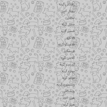
رفلکس گربه
رویال کنین
سانابل
سانال گربه
شسیر گربه
فلاتازور
فلامینگو گربه
فریسکیز
کلاینی گربه
گورمت گربه
مونژه گربه
مونلو گربه
وینستون گربه
ویسکاس
هپی کت
هیلز گربه