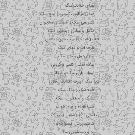
غذای خشک سگ
غذای مرطوب، کنسرو و پوچ سگ
تشویقی سگ | اسنک و استخوان
مکمل و مولتی ویتامین سگ
ظرف | قلاده | اسباب بازی | باکس
ظرف آب و غذای سگ
لوازم حمل و نقل سگ
قلاده سگ | کتفی و گردنی
اسباب بازی سگ و دندانی
خانه سگ | پارک | تشک | قلاده
خانه سگ و پارک سگ
تشک و تختخواب سگ
ست قلاده و جای خواب
بهداشتی | پد | شامپو | ضد کک
شامپو، برس، مسواک و …
پد و دستشویی سگ