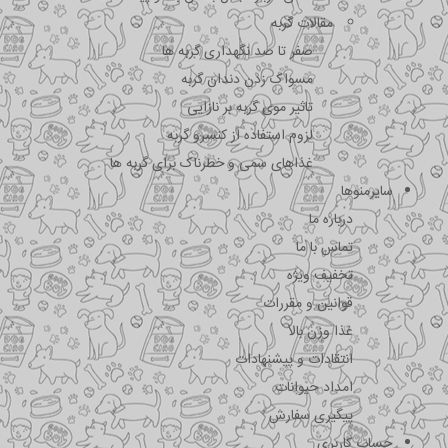
مقالات گربه
صفر تا صد نگهداری گربه ها
مسواک زدن دندان گربه
تاثیر موی گربه بر نازایی
لزوم استفاده از کنسرو گربه
غذاهای سمی و خطرناک برای گربه ها
سایرمنوها
درباره ما
تماس با ما
تخفیف ویژه
قوانین و مقررات
غذا وزن بالا
انتقادات و پیشنهادات
امداد حیوانات
پیگیری سفارش
حساب کاربری