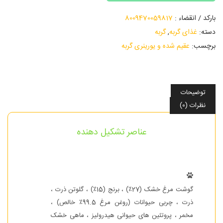
بارکد / انقضاء :
8009470059817
دسته:
غذای گربه
,
گربه
برچسب:
عقیم شده و یورینری گربه
توضیحات
نظرات (0)
عناصر تشکیل دهنده
گوشت مرغ خشک (27٪) ، برنج (15٪) ، گلوتن ذرت ،
ذرت ، چربی حیوانات (روغن مرغ 99.5٪ خالص) ،
مخمر ، پروتئین های حیوانی هیدرولیز ، ماهی خشک