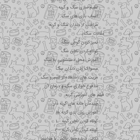
عقیم سازی سگ و گربه
اسباب بازی های سگ
مراقبت از دندان سگ و گربه
مقالات سگ
تمیز کردن گوش سگ
کوتاه کردن ناخن سگ
آموزش محل دستشویی به سگ
مسواک زدن دندان سگ
مزیت های استفاده از کنسرو سگ
مدفوع خواری سگ و درمان آن
فیلم های آموزشی گربه
چیدمان خانه های گربه دار
آموزش زبان بدن گربه ها
کوتاه کردن ناخن گربه – 1
کوتاه کردن ناخن گربه – 2
نکاتی درباره جمل باکس با هواپیما