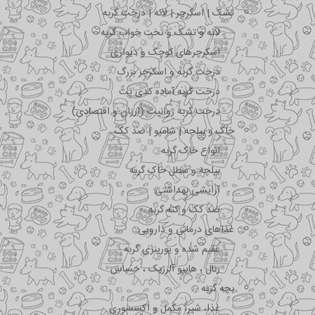
تشک | اسکرچر | لانه | درخت گربه
لانه و تشک و تخت خواب گربه
اسکرچرهای کوچک و دیواری
درخت گربه و اسکرچر بزرگ
درخت گربه آماده کدی پت
درخت گربه ژوانیت (ارزان و اقتصادی)
خاک و بیلچه | شامپو | ضد کک
انواع خاک گربه
بیلچه و سطل خاک گربه
آرایشی بهداشتی
ضد کک و کنه گربه
غذاهای درمانی و دارویی
عقیم شده و یورینری گربه
رنال ، هایپو آلرژیک ، حساس
بچه گربه
غذا، شیر، مکمل و اکسسوری