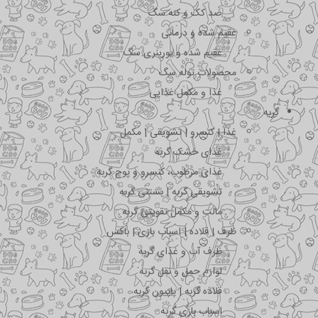
ضد کک و کنه سگ
عقیم شده و درمانی
عقیم شده و یورینری سگ
محصولات توله سگ
غذا و مکمل غذایی
گربه
غذا | کنسرو | تشویقی | مکمل
غذای خشک گربه
غذای مرطوب، کنسرو و پوچ گربه
تشویقی گربه | بستنی گربه
مالت و مکمل تقویتی گربه
ظرف | قلاده | اسباب بازی | باکس
ظرف آب و غذای گربه
لوازم حمل و نقل گربه
قلاده گربه | پاپیون گربه
اسباب بازی گربه