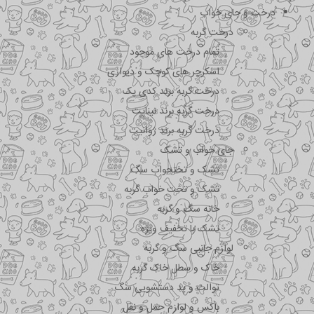
درخت و جای خواب
درخت گربه
تمام درخت های موجود
اسکرچر های کوچک و دیواری
درخت گربه برند کدی پک
درخت گربه برند نیناپت
درخت گربه برند ژوانیت
جای خواب و تشک
تشک و تختحواب سگ
تشک و تخت خواب گربه
خانه سگ و گربه
تشک با تخفیف ویژه
لوازم جانبی سگ و گربه
خاک و سطل خاک گربه
توالت و پد دستشویی سگ
باکس و لوازم حمل و نقل