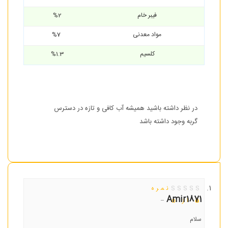
فیبر خام
%2
مواد معدنی
%7
کلسیم
%1.3
در نظر داشته باشید همیشه آب کافی و تازه در دسترس
گربه وجود داشته باشد
نمره
Amir1871
–
5
از 5
سلام