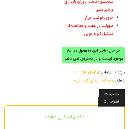
همچنین مناسب دوران بارداری
و شیر دهی
حاوی گوشت مرغ
سهولت در هضم و ممانعت از
تشکیل گلوله مویی
در حال حاضر این محصول در انبار
موجود نیست و در دسترس نمی باشد.
بارکد / انقضاء :
4032254740292
دسته:
بچه گربه
,
غذای گربه
,
گربه
توضیحات
نظرات (6)
عناصر تشکیل دهنده