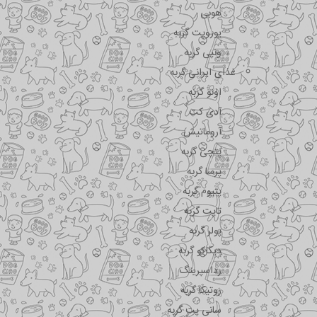
هوبی
یوروپت گربه
ونپی گربه
غذای ایرانی گربه
اونو گربه
آدی کت
آروماتیش
پتچی گربه
پرسا گربه
پتیوم گربه
تاپت گربه
پولر گربه
دیکاکو گربه
رداسپرینگ
روتیکا گربه
سانی پت گربه