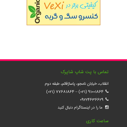
تماس با پت شاپ شاپرک
انقلاب، خیابان نامجو، پاساژقائم، طبقه دوم
77681864 (021)
–
91001864 (021)
09224636629
ما را در اینستاگرام دنبال کنید
ساعت کاری