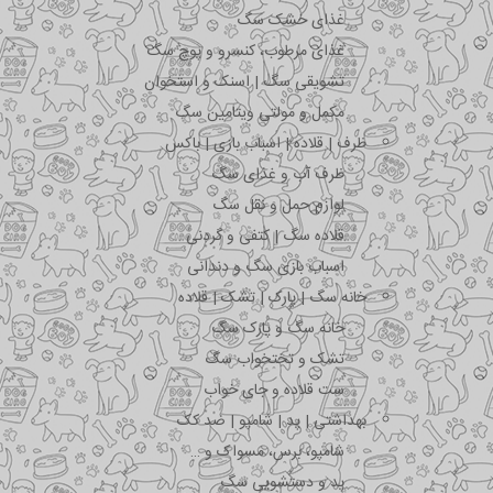
غذای خشک سگ
غذای مرطوب، کنسرو و پوچ سگ
تشویقی سگ | اسنک و استخوان
مکمل و مولتی ویتامین سگ
ظرف | قلاده | اسباب بازی | باکس
ظرف آب و غذای سگ
لوازم حمل و نقل سگ
قلاده سگ | کتفی و گردنی
اسباب بازی سگ و دندانی
خانه سگ | پارک | تشک | قلاده
خانه سگ و پارک سگ
تشک و تختخواب سگ
ست قلاده و جای خواب
بهداشتی | پد | شامپو | ضد کک
شامپو، برس، مسواک و …
پد و دستشویی سگ