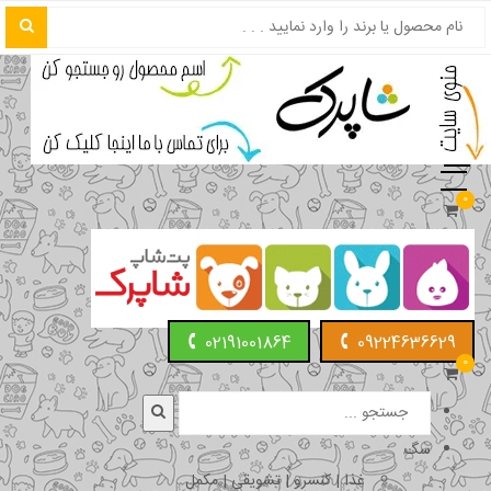
0
02191001864
09224636629
0
سگ
غذا | کنسرو | تشویقی | مکمل