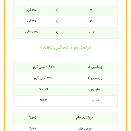
5
35 گرم
6
30 گرم
7 -12
20-30گرم
درصد مواد تشکیل دهنده
ویتامین A
1.800 میلی گرم
ویتامین E
220 میلی گرم
منیزیم
%0.09
فسفر
%1.2
پروتئین خام
%35
چربی خام
%22