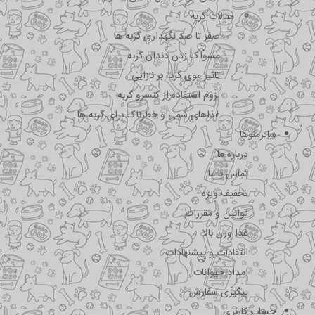
مقالات گربه
صفر تا صد نگهداری گربه ها
مسواک زدن دندان گربه
تاثیر موی گربه بر نازایی
لزوم استفاده از کنسرو گربه
غذاهای سمی و خطرناک برای گربه ها
سایرمنوها
درباره ما
تماس با ما
تخفیف ویژه
قوانین و مقررات
غذا وزن بالا
انتقادات و پیشنهادات
امداد حیوانات
پیگیری سفارش
حساب کاربری