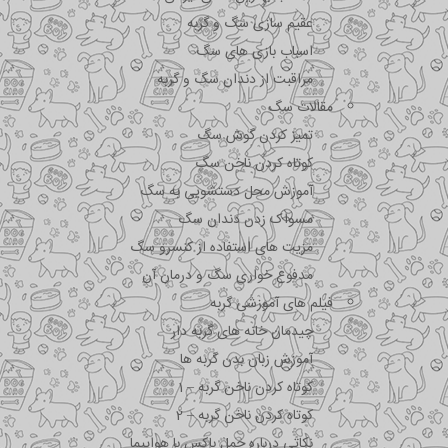
عقیم سازی سگ و گربه
اسباب بازی های سگ
مراقبت از دندان سگ و گربه
مقالات سگ
تمیز کردن گوش سگ
کوتاه کردن ناخن سگ
آموزش محل دستشویی به سگ
مسواک زدن دندان سگ
مزیت های استفاده از کنسرو سگ
مدفوع خواری سگ و درمان آن
فیلم های آموزشی گربه
چیدمان خانه های گربه دار
آموزش زبان بدن گربه ها
کوتاه کردن ناخن گربه – 1
کوتاه کردن ناخن گربه – 2
نکاتی درباره جمل باکس با هواپیما