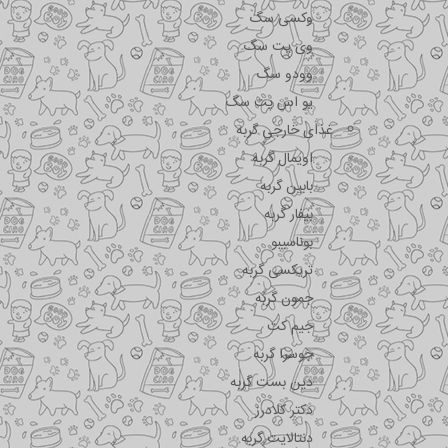
وکسی سگ
وی پت سگ
وودو سگ
یو اس پت سگ
غذای خارجی گربه
اویمال گربه
بابین گربه
بیفار گربه
بوناسیبو
تریکسی گربه
جمون گربه
جیم کت
جوسرا گربه
دین بست گربه
دکتر کلادرز
دنتالایت گربه