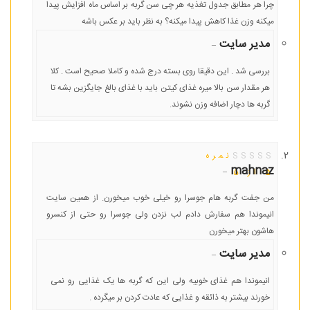
چرا هر مطابق جدول تغذیه هر چی سن گربه بر اساس ماه افزایش پیدا
میکنه وزن غذا کاهش پیدا میکنه؟ به نظر باید بر عکس باشه
مدیر سایت
–
بررسی شد . این دقیقا روی بسته درج شده و کاملا صحیح است . کلا
هر مقدار سن بالا میره غذای کیتن باید با غذای بالغ جایگزین بشه تا
گربه ها دچار اضافه وزن نشوند.
نمره
mahnaz
–
5
از 5
من جفت گربه هام جوسرا رو خیلی خوب میخورن. از همین سایت
انیموندا هم سفارش دادم لب نزدن ولی جوسرا رو حتی از کنسرو
هاشون بهتر میخورن
مدیر سایت
–
انیموندا هم غذای خوبیه ولی این که گربه ها یک غذایی رو نمی
خورند بیشتر به ذائقه و غذایی که عادت کردن بر میگرده .