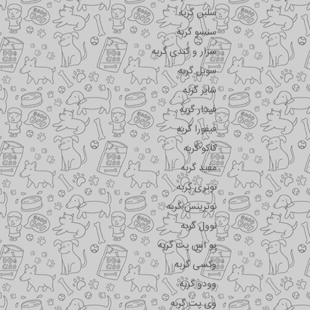
سلبن گربه
سنسو گربه
سزار و کندی گربه
سویل گربه
شایر گربه
فیدار گربه
فیفورا گربه
کاکو گربه
مفید گربه
نوتری گربه
نوترینس گربه
نوول گربه
یو اس پت گربه
وکسی گربه
وودو گربه
وی پت گربه