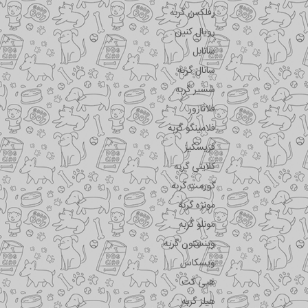
رفلکس گربه
رویال کنین
سانابل
سانال گربه
شسیر گربه
فلاتازور
فلامینگو گربه
فریسکیز
کلاینی گربه
گورمت گربه
مونژه گربه
مونلو گربه
وینستون گربه
ویسکاس
هپی کت
هیلز گربه