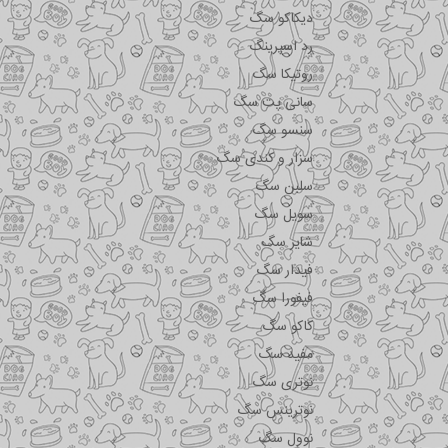
دیکاکو سگ
رد اسپرینگ
روتیکا سگ
سانی پت سگ
سنسو سگ
سزار و کندی سگ
سلبن سگ
سویل سگ
شایر سگ
فیدار سگ
فیفورا سگ
کاکو سگ
مفید سگ
نوتری سگ
نوترینس سگ
نوول سگ