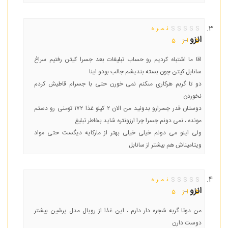
نمره
انزو
–
5
از 5
اقا ما اشتباه کردیم رو حساب تبلیغات بعد جسرا کیتن رفتیم سراغ
سانابل کیتن چون بسته بندیشم جالب بودو اینا
دو تا گربم هرکارى مىکنم نمى خورن حتى با جسرام قاطیش کردم
نخوردن
دوستان قدر جسرارو بدونید من الان ٢ کیلو غذا ١٧٢ تومنى رو دستم
مونده ، نمى دونم جسرا چرا ارزونتره شاید بخاطر تبلیغ
ولى اینو مى دونم خیلى خیلى بهتر از مارکایه دیگست حتى مواد
ویتامیناش هم بیشتر از سانابل
نمره
انزو
–
5
از 5
من دوتا گربه شجره دار دارم ، اين غذا از رويال مدل پرشين بيشتر
دوست دارن