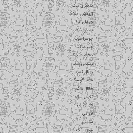
پدیگری سگ
تریکسی سگ
جرهای سگ
جمون سگ
جوسرا سگ
جیم داگ
دنتالایت سگ
رفلکس سگ
رویال کنین
فلامینگو سگ
سانال سگ
کلادرز سگ
کلاینی سگ
لاو می
مکسی
مونژه سگ