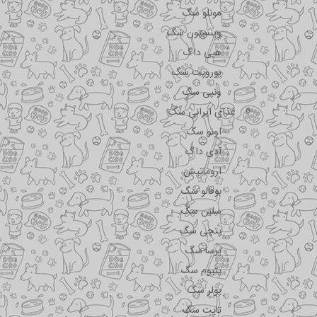
مونلو سگ
وینستون سگ
هپی داگ
یوروپت سگ
ونپی سگ
غذای ایرانی سگ
اونو سگ
آدی داگ
اروماتیش
بوفالو سگ
سلبن سگ
پتچی سگ
پرسا سگ
پتیوم سگ
پولر سگ
تاپت سگ