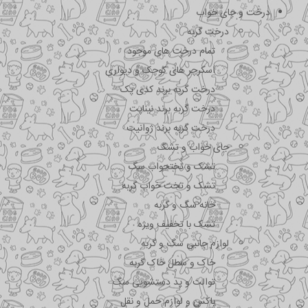
درخت و جای خواب
درخت گربه
تمام درخت های موجود
اسکرچر های کوچک و دیواری
درخت گربه برند کدی پک
درخت گربه برند نیناپت
درخت گربه برند ژوانیت
جای خواب و تشک
تشک و تختحواب سگ
تشک و تخت خواب گربه
خانه سگ و گربه
تشک با تخفیف ویژه
لوازم جانبی سگ و گربه
خاک و سطل خاک گربه
توالت و پد دستشویی سگ
باکس و لوازم حمل و نقل