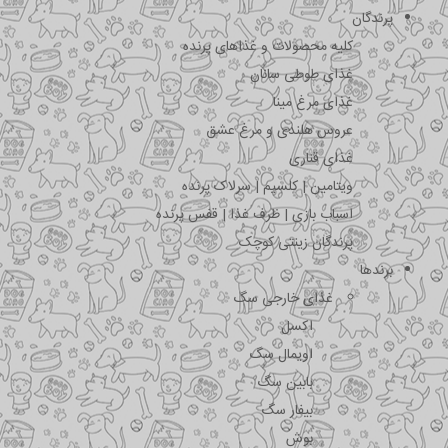
پرندگان
کلیه محصولات و غذاهای پرنده
غذای طوطی سانان
غذای مرغ مینا
عروس هلندی و مرغ عشق
غذای قناری
ویتامین | کلسیم | سرلاک پرنده
اسباب بازی | ظرف غذا | قفس پرنده
پرندگان زینتی کوچک
برندها
غذای خارجی سگ
اکسل
اویمال سگ
بابین سگ
بیفار سگ
بوش