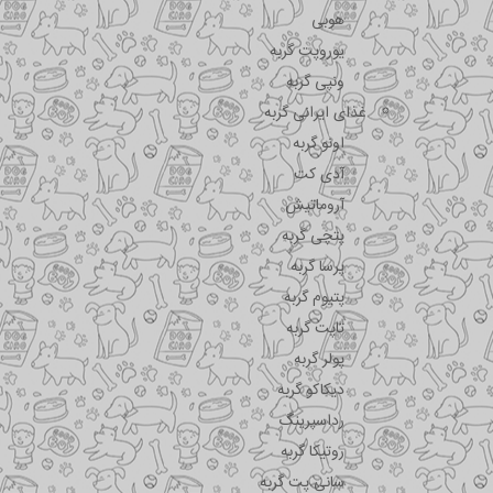
هوبی
یوروپت گربه
ونپی گربه
غذای ایرانی گربه
اونو گربه
آدی کت
آروماتیش
پتچی گربه
پرسا گربه
پتیوم گربه
تاپت گربه
پولر گربه
دیکاکو گربه
رداسپرینگ
روتیکا گربه
سانی پت گربه