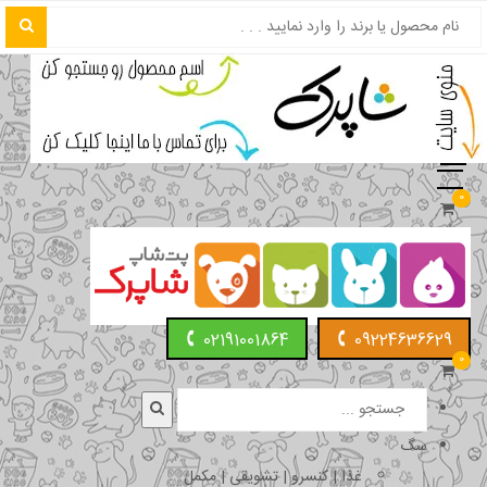
0
02191001864
09224636629
0
سگ
غذا | کنسرو | تشویقی | مکمل