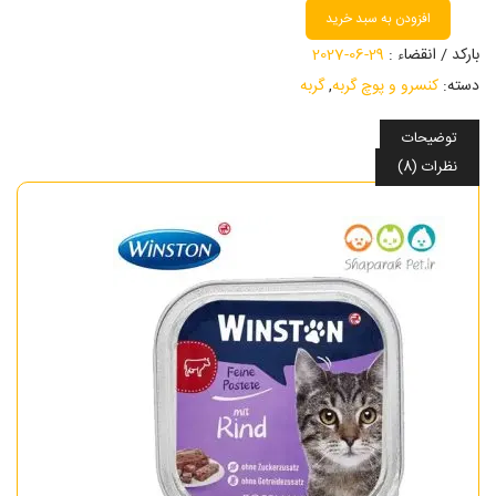
افزودن به سبد خرید
بارکد / انقضاء :
29-06-2027
دسته:
کنسرو و پوچ گربه
,
گربه
توضیحات
نظرات (8)