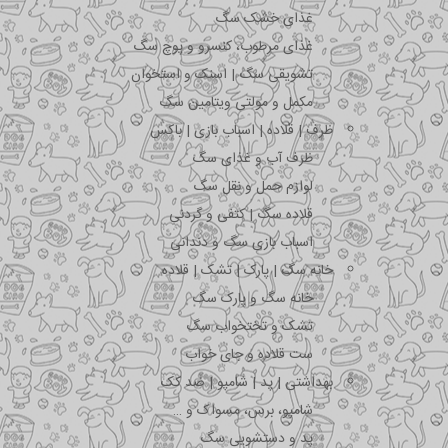
غذای خشک سگ
غذای مرطوب، کنسرو و پوچ سگ
تشویقی سگ | اسنک و استخوان
مکمل و مولتی ویتامین سگ
ظرف | قلاده | اسباب بازی | باکس
ظرف آب و غذای سگ
لوازم حمل و نقل سگ
قلاده سگ | کتفی و گردنی
اسباب بازی سگ و دندانی
خانه سگ | پارک | تشک | قلاده
خانه سگ و پارک سگ
تشک و تختخواب سگ
ست قلاده و جای خواب
بهداشتی | پد | شامپو | ضد کک
شامپو، برس، مسواک و …
پد و دستشویی سگ