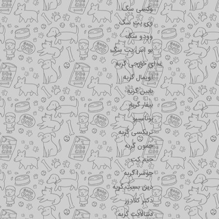
وکسی سگ
وی پت سگ
وودو سگ
یو اس پت سگ
غذای خارجی گربه
اویمال گربه
بابین گربه
بیفار گربه
بوناسیبو
تریکسی گربه
جمون گربه
جیم کت
جوسرا گربه
دین بست گربه
دکتر کلادرز
دنتالایت گربه