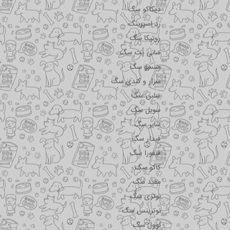
دیکاکو سگ
رد اسپرینگ
روتیکا سگ
سانی پت سگ
سنسو سگ
سزار و کندی سگ
سلبن سگ
سویل سگ
شایر سگ
فیدار سگ
فیفورا سگ
کاکو سگ
مفید سگ
نوتری سگ
نوترینس سگ
نوول سگ