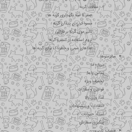
مقالات گربه
صفر تا صد نگهداری گربه ها
مسواک زدن دندان گربه
تاثیر موی گربه بر نازایی
لزوم استفاده از کنسرو گربه
غذاهای سمی و خطرناک برای گربه ها
سایرمنوها
درباره ما
تماس با ما
تخفیف ویژه
قوانین و مقررات
غذا وزن بالا
انتقادات و پیشنهادات
امداد حیوانات
پیگیری سفارش
حساب کاربری