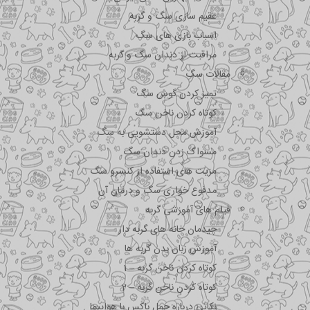
عقیم سازی سگ و گربه
اسباب بازی های سگ
مراقبت از دندان سگ و گربه
مقالات سگ
تمیز کردن گوش سگ
کوتاه کردن ناخن سگ
آموزش محل دستشویی به سگ
مسواک زدن دندان سگ
مزیت های استفاده از کنسرو سگ
مدفوع خواری سگ و درمان آن
فیلم های آموزشی گربه
چیدمان خانه های گربه دار
آموزش زبان بدن گربه ها
کوتاه کردن ناخن گربه – 1
کوتاه کردن ناخن گربه – 2
نکاتی درباره جمل باکس با هواپیما