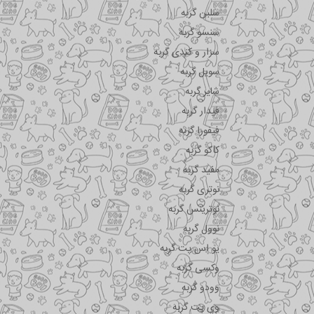
سلبن گربه
سنسو گربه
سزار و کندی گربه
سویل گربه
شایر گربه
فیدار گربه
فیفورا گربه
کاکو گربه
مفید گربه
نوتری گربه
نوترینس گربه
نوول گربه
یو اس پت گربه
وکسی گربه
وودو گربه
وی پت گربه