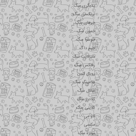
پدیگری سگ
تریکسی سگ
جرهای سگ
جمون سگ
جوسرا سگ
جیم داگ
دنتالایت سگ
رفلکس سگ
رویال کنین
فلامینگو سگ
سانال سگ
کلادرز سگ
کلاینی سگ
لاو می
مکسی
مونژه سگ