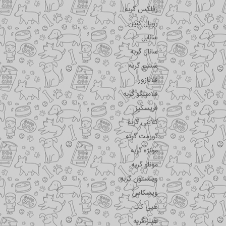
رفلکس گربه
رویال کنین
سانابل
سانال گربه
شسیر گربه
فلاتازور
فلامینگو گربه
فریسکیز
کلاینی گربه
گورمت گربه
مونژه گربه
مونلو گربه
وینستون گربه
ویسکاس
هپی کت
هیلز گربه