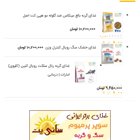
غذای گربه بالغ مینکاس ضد گلوله مو هپی کت اصل
10,200,000
تومان
نمره
5.00
از 5
غذای خشک سگ رویال کنترل وزن
10,200,000
تومان
غذای گربه رنال سلکت رویال کنین (کلیوی)
امارات | درمانی
نمره
9,450,000
تومان
5.00
از 5