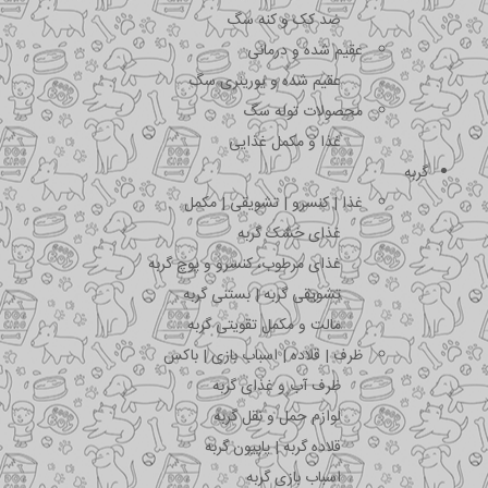
ضد کک و کنه سگ
عقیم شده و درمانی
عقیم شده و یورینری سگ
محصولات توله سگ
غذا و مکمل غذایی
گربه
غذا | کنسرو | تشویقی | مکمل
غذای خشک گربه
غذای مرطوب، کنسرو و پوچ گربه
تشویقی گربه | بستنی گربه
مالت و مکمل تقویتی گربه
ظرف | قلاده | اسباب بازی | باکس
ظرف آب و غذای گربه
لوازم حمل و نقل گربه
قلاده گربه | پاپیون گربه
اسباب بازی گربه