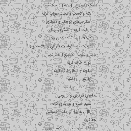
تشک | اسکرچر | لانه | درخت گربه
لانه و تشک و تخت خواب گربه
اسکرچرهای کوچک و دیواری
درخت گربه و اسکرچر بزرگ
درخت گربه آماده کدی پت
درخت گربه ژوانیت (ارزان و اقتصادی)
خاک و بیلچه | شامپو | ضد کک
انواع خاک گربه
بیلچه و سطل خاک گربه
آرایشی بهداشتی
ضد کک و کنه گربه
غذاهای درمانی و دارویی
عقیم شده و یورینری گربه
رنال ، هایپو آلرژیک ، حساس
بچه گربه
غذا، شیر، مکمل و اکسسوری