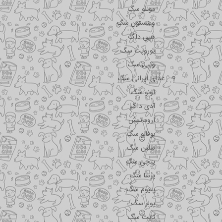
مونلو سگ
وینستون سگ
هپی داگ
یوروپت سگ
ونپی سگ
غذای ایرانی سگ
اونو سگ
آدی داگ
اروماتیش
بوفالو سگ
سلبن سگ
پتچی سگ
پرسا سگ
پتیوم سگ
پولر سگ
تاپت سگ