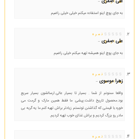
علی صفری
–
5
از 5
به جای پوچ اینو استفاده میکنم خیلی خیلی راضیم
نمره
علی صفری
–
5
از 5
به جای پوچ اینو همیشه تهیه میکنم خیلی راضیم
نمره
زهرا موسوی
–
5
از 5
واقعا ممنونم از شما . بسیار تا بسیار عالی.ارسالشون بسیار سریع
بود.محصول تاریخ داشت.پیشی ما فقط همین مارک و گرمت می
خوره.با قیمتی که گذاشتن تونستم زیادتر براش تهیه کنم.ما یه گربه بی
مادر رو بزرگ کردیم و براش غذای خوب تهیه کردیم.
نمره