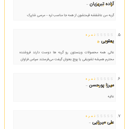
آزاده تبریزیان
–
5
از 5
گربه من عاشقشه قیمتشون از همه جا مناسب تره – مرسی شاپرک
نمره
یعقوبی
–
5
از 5
عالی همه محصولات وینستون رو گربه ها دوست دارند فروشنده
محترم همیشه تشویقی یا پوچ بعنوان گیفت می‌فرستند سپاس فراوان
نمره
میرزا پورحسن
–
5
از 5
عالیه
نمره
علی میرزایی
–
5
از 5