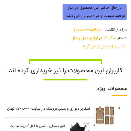
در حال حاضر این محصول در انبار
موجود نیست و در دسترس نمی باشد.
بارکد / انقضاء :
7000000352478
دسته:
سگ
,
گربه
,
لوازم حمل و نقل
سگ
,
لوازم حمل و نقل گربه
کاربران این محصولات را نیز خریداری کرده اند
محصولات ویژه
اسکرچر دیواری و زمینی عروسک دار نیناپت
1,700,000
تومان
کاور صندلی ماشین با قفل کمربند نیناپت