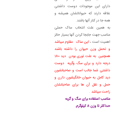
دارای این موجودات دوست داشتنی
علاقه دارند که حیواناتشان همیشه و
همه جا در کنار آنها باشند.
به همین علت انتخاب ساک حملی
مناسب جهت جابجا کردن آنها بسیار حائز
اهمیت است ،
این ساک مقاوم میباشد
و تحمل وزن حیوان را داشته باشند
همچنین به علت توری بودن دید 180
درجه دارد و برای سگ وگربه دوست
داشتنی شما جالب است و صاحبانشون
دید کامل به حیوان خانگیشون دارن و
حمل و نقل آن ها برای صاحبانشان
راحت میباشد .
مناسب استفاده برای سگ و گربه
حداکثر تا وزن 8 کیلوگرم.