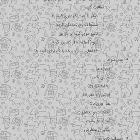
مقالات گربه
صفر تا صد نگهداری گربه ها
مسواک زدن دندان گربه
تاثیر موی گربه بر نازایی
لزوم استفاده از کنسرو گربه
غذاهای سمی و خطرناک برای گربه ها
سایرمنوها
درباره ما
تماس با ما
تخفیف ویژه
قوانین و مقررات
غذا وزن بالا
انتقادات و پیشنهادات
امداد حیوانات
پیگیری سفارش
حساب کاربری