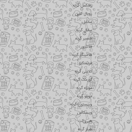
رفلکس گربه
رویال کنین
سانابل
سانال گربه
شسیر گربه
فلاتازور
فلامینگو گربه
فریسکیز
کلاینی گربه
گورمت گربه
مونژه گربه
مونلو گربه
وینستون گربه
ویسکاس
هپی کت
هیلز گربه