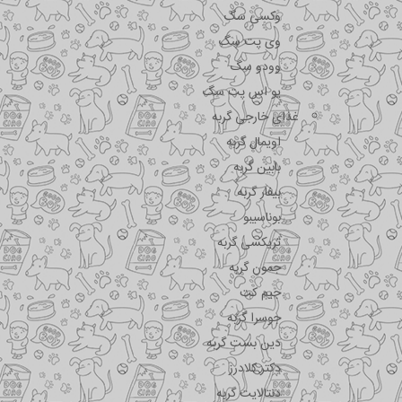
وکسی سگ
وی پت سگ
وودو سگ
یو اس پت سگ
غذای خارجی گربه
اویمال گربه
بابین گربه
بیفار گربه
بوناسیبو
تریکسی گربه
جمون گربه
جیم کت
جوسرا گربه
دین بست گربه
دکتر کلادرز
دنتالایت گربه