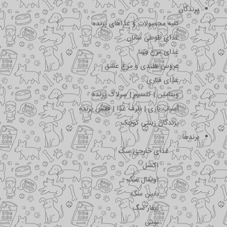
پرندگان
کلیه محصولات و غذاهای پرنده
غذای طوطی سانان
غذای مرغ مینا
عروس هلندی و مرغ عشق
غذای قناری
ویتامین | کلسیم | سرلاک پرنده
اسباب بازی | ظرف غذا | قفس پرنده
پرندگان زینتی کوچک
برندها
غذای خارجی سگ
اکسل
اویمال سگ
بابین سگ
بیفار سگ
بوش