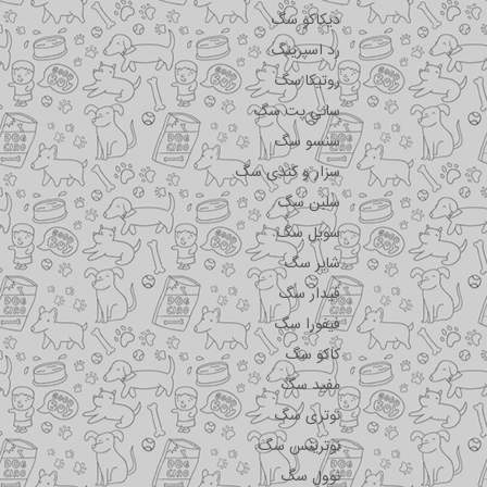
دیکاکو سگ
رد اسپرینگ
روتیکا سگ
سانی پت سگ
سنسو سگ
سزار و کندی سگ
سلبن سگ
سویل سگ
شایر سگ
فیدار سگ
فیفورا سگ
کاکو سگ
مفید سگ
نوتری سگ
نوترینس سگ
نوول سگ