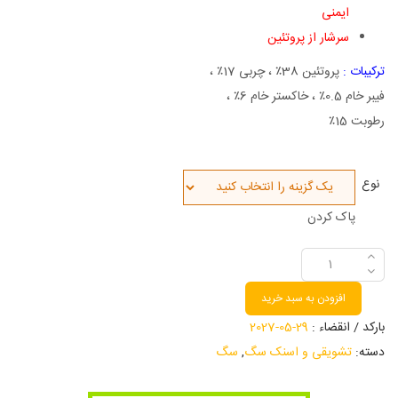
ایمنی
سرشار از پروتئین
ترکیبات :
پروتئین 38٪ ، چربی 17٪ ،
فیبر خام 0.5٪ ، خاکستر خام 6٪ ،
رطوبت 15٪
نوع
پاک کردن
افزودن به سبد خرید
بارکد / انقضاء :
29-05-2027
دسته:
تشویقی و اسنک سگ
,
سگ