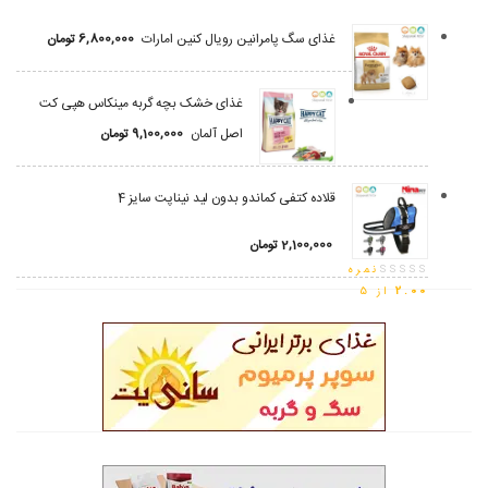
غذای سگ پامرانین رویال کنین امارات
6,800,000
تومان
غذای خشک بچه گربه مینکاس هپی کت
اصل آلمان
9,100,000
تومان
قلاده کتفی کماندو بدون لید نیناپت سایز 4
2,100,000
تومان
نمره
2.00
از 5