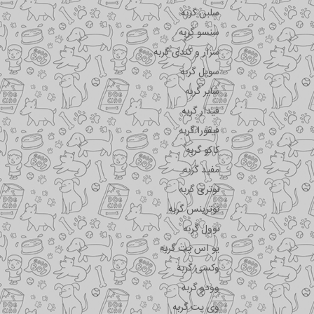
سلبن گربه
سنسو گربه
سزار و کندی گربه
سویل گربه
شایر گربه
فیدار گربه
فیفورا گربه
کاکو گربه
مفید گربه
نوتری گربه
نوترینس گربه
نوول گربه
یو اس پت گربه
وکسی گربه
وودو گربه
وی پت گربه