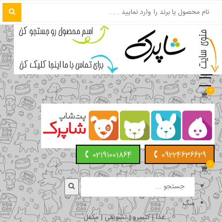
0
02191001864
09224636629
0
سگ
غذا | کنسرو | تشویقی | مکمل