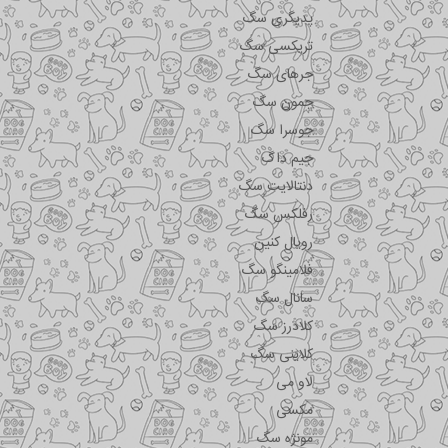
پدیگری سگ
تریکسی سگ
جرهای سگ
جمون سگ
جوسرا سگ
جیم داگ
دنتالایت سگ
رفلکس سگ
رویال کنین
فلامینگو سگ
سانال سگ
کلادرز سگ
کلاینی سگ
لاو می
مکسی
مونژه سگ