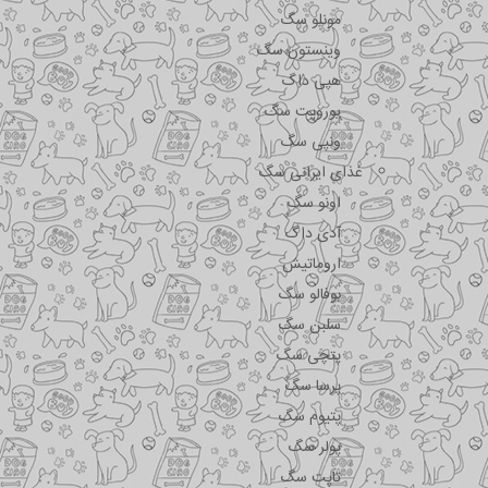
مونلو سگ
وینستون سگ
هپی داگ
یوروپت سگ
ونپی سگ
غذای ایرانی سگ
اونو سگ
آدی داگ
اروماتیش
بوفالو سگ
سلبن سگ
پتچی سگ
پرسا سگ
پتیوم سگ
پولر سگ
تاپت سگ