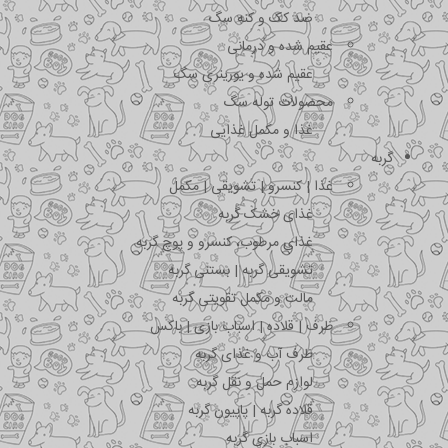
ضد کک و کنه سگ
عقیم شده و درمانی
عقیم شده و یورینری سگ
محصولات توله سگ
غذا و مکمل غذایی
گربه
غذا | کنسرو | تشویقی | مکمل
غذای خشک گربه
غذای مرطوب، کنسرو و پوچ گربه
تشویقی گربه | بستنی گربه
مالت و مکمل تقویتی گربه
ظرف | قلاده | اسباب بازی | باکس
ظرف آب و غذای گربه
لوازم حمل و نقل گربه
قلاده گربه | پاپیون گربه
اسباب بازی گربه