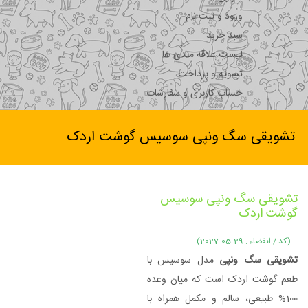
ورود و ثبت نام
سبد خرید
لیست علاقه مندی ها
تسویه و پرداخت
حساب کاربری و سفارشات
تشویقی سگ ونپی سوسیس گوشت اردک
تشویقی سگ ونپی سوسیس
گوشت اردک
(کد / انقضاء : 29-05-2027)
تشویقی سگ ونپی
مدل سوسیس با
طعم گوشت اردک است که میان وعده
100% طبیعی، سالم و مکمل همراه با