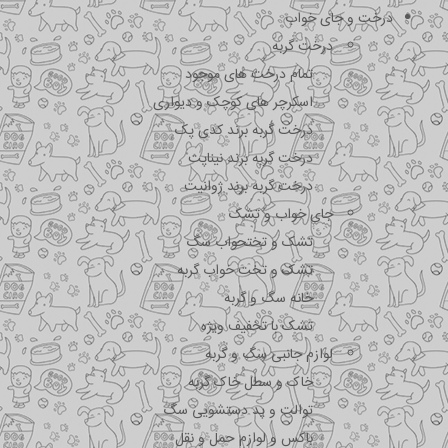
درخت و جای خواب
درخت گربه
تمام درخت های موجود
اسکرچر های کوچک و دیواری
درخت گربه برند کدی پک
درخت گربه برند نیناپت
درخت گربه برند ژوانیت
جای خواب و تشک
تشک و تختحواب سگ
تشک و تخت خواب گربه
خانه سگ و گربه
تشک با تخفیف ویژه
لوازم جانبی سگ و گربه
خاک و سطل خاک گربه
توالت و پد دستشویی سگ
باکس و لوازم حمل و نقل