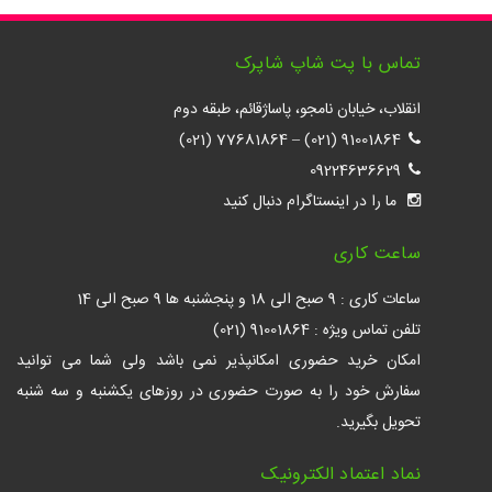
تماس با پت شاپ شاپرک
انقلاب، خیابان نامجو، پاساژقائم، طبقه دوم
77681864 (021)
–
91001864 (021)
09224636629
ما را در اینستاگرام دنبال کنید
ساعت کاری
ساعات کاری : 9 صبح الی 18 و پنجشنبه ها 9 صبح الی 14
تلفن تماس ویژه : 91001864 (021)
امکان خرید حضوری امکانپذیر نمی باشد ولی شما می توانید
سفارش خود را به صورت حضوری در روزهای یکشنبه و سه شنبه
تحویل بگیرید.
نماد اعتماد الکترونیک