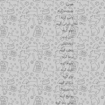
هوبی
یوروپت گربه
ونپی گربه
غذای ایرانی گربه
اونو گربه
آدی کت
آروماتیش
پتچی گربه
پرسا گربه
پتیوم گربه
تاپت گربه
پولر گربه
دیکاکو گربه
رداسپرینگ
روتیکا گربه
سانی پت گربه