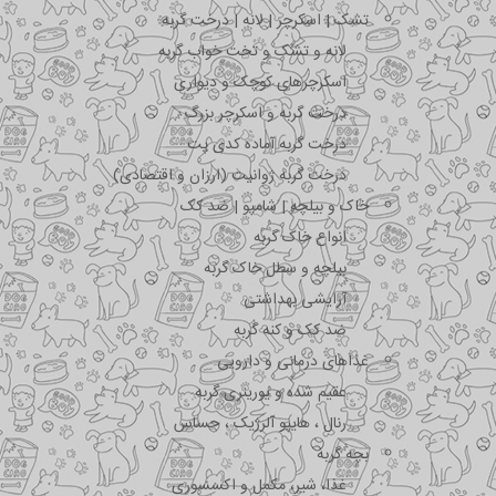
تشک | اسکرچر | لانه | درخت گربه
لانه و تشک و تخت خواب گربه
اسکرچرهای کوچک و دیواری
درخت گربه و اسکرچر بزرگ
درخت گربه آماده کدی پت
درخت گربه ژوانیت (ارزان و اقتصادی)
خاک و بیلچه | شامپو | ضد کک
انواع خاک گربه
بیلچه و سطل خاک گربه
آرایشی بهداشتی
ضد کک و کنه گربه
غذاهای درمانی و دارویی
عقیم شده و یورینری گربه
رنال ، هایپو آلرژیک ، حساس
بچه گربه
غذا، شیر، مکمل و اکسسوری