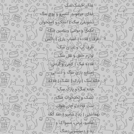
غذای خشک سگ
غذای مرطوب، کنسرو و پوچ سگ
تشویقی سگ | اسنک و استخوان
مکمل و مولتی ویتامین سگ
ظرف | قلاده | اسباب بازی | باکس
ظرف آب و غذای سگ
لوازم حمل و نقل سگ
قلاده سگ | کتفی و گردنی
اسباب بازی سگ و دندانی
خانه سگ | پارک | تشک | قلاده
خانه سگ و پارک سگ
تشک و تختخواب سگ
ست قلاده و جای خواب
بهداشتی | پد | شامپو | ضد کک
شامپو، برس، مسواک و …
پد و دستشویی سگ