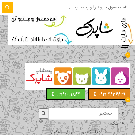
0
02191001864
09224636629
0
سگ
غذا | کنسرو | تشویقی | مکمل