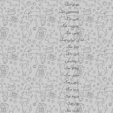
مونلو سگ
وینستون سگ
هپی داگ
یوروپت سگ
ونپی سگ
غذای ایرانی سگ
اونو سگ
آدی داگ
اروماتیش
بوفالو سگ
سلبن سگ
پتچی سگ
پرسا سگ
پتیوم سگ
پولر سگ
تاپت سگ