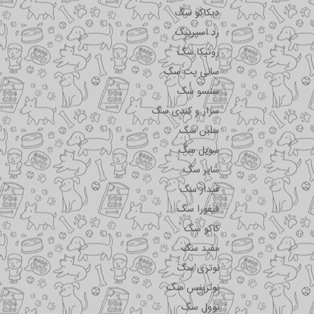
دیکاکو سگ
رد اسپرینگ
روتیکا سگ
سانی پت سگ
سنسو سگ
سزار و کندی سگ
سلبن سگ
سویل سگ
شایر سگ
فیدار سگ
فیفورا سگ
کاکو سگ
مفید سگ
نوتری سگ
نوترینس سگ
نوول سگ