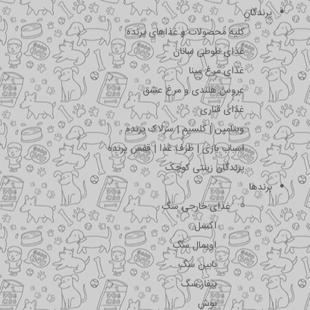
پرندگان
کلیه محصولات و غذاهای پرنده
غذای طوطی سانان
غذای مرغ مینا
عروس هلندی و مرغ عشق
غذای قناری
ویتامین | کلسیم | سرلاک پرنده
اسباب بازی | ظرف غذا | قفس پرنده
پرندگان زینتی کوچک
برندها
غذای خارجی سگ
اکسل
اویمال سگ
بابین سگ
بیفار سگ
بوش