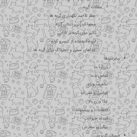
مقالات گربه
صفر تا صد نگهداری گربه ها
مسواک زدن دندان گربه
تاثیر موی گربه بر نازایی
لزوم استفاده از کنسرو گربه
غذاهای سمی و خطرناک برای گربه ها
سایرمنوها
درباره ما
تماس با ما
تخفیف ویژه
قوانین و مقررات
غذا وزن بالا
انتقادات و پیشنهادات
امداد حیوانات
پیگیری سفارش
حساب کاربری