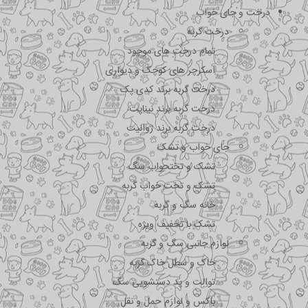
درخت و جای خواب
درخت گربه
تمام درخت های موجود
اسکرچر های کوچک و دیواری
درخت گربه برند کدی پک
درخت گربه برند نیناپت
درخت گربه برند ژوانیت
جای خواب و تشک
تشک و تختحواب سگ
تشک و تخت خواب گربه
خانه سگ و گربه
تشک با تخفیف ویژه
لوازم جانبی سگ و گربه
خاک و سطل خاک گربه
توالت و پد دستشویی سگ
باکس و لوازم حمل و نقل