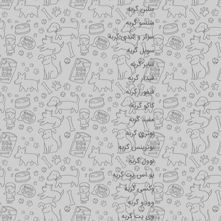
سلبن گربه
سنسو گربه
سزار و کندی گربه
سویل گربه
شایر گربه
فیدار گربه
فیفورا گربه
کاکو گربه
مفید گربه
نوتری گربه
نوترینس گربه
نوول گربه
یو اس پت گربه
وکسی گربه
وودو گربه
وی پت گربه