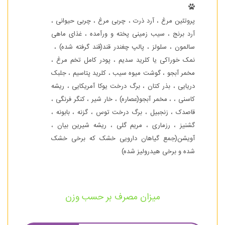
پروتئین مرغ ، آرد ذرت ، چربی مرغ ، چربی حیوانی ،
آرد برنج ، سیب زمینی پخته و ورآمده ، غذای ماهی
سالمون ، سلولز ، پالپ چغندر قند(قند گرفته شده) ،
نمک خوراکی یا کلرید سدیم ، پودر کامل تخم مرغ ،
مخمر آبجو ، گوشت میوه سیب ، کلرید پتاسیم ، جلبک
دریایی ، بذر کتان ، برگ درخت یوکا آمریکایی ، ریشه
کاسنی ، ، مخمر آبجو(عصاره) ، خار شیر ، کنگر فرنگی ،
قاصدک ، زنجبیل ، برگ درخت توس ، گزنه ، بابونه ،
گشنیز ، رزماری ، مریم گلی ، ریشه شیرین بیان ،
آویشن(جمع گیاهان دارویی خشک که برخی خشک
شده و برخی هیدرولیز شده)
میزان مصرف بر حسب وزن