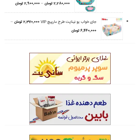
–
2,280,000
تومان
2,900,000
تومان
–
جای خواب یو نیناپت طرح مارپیچ VIP
2,370,000
تومان
6,460,000
تومان