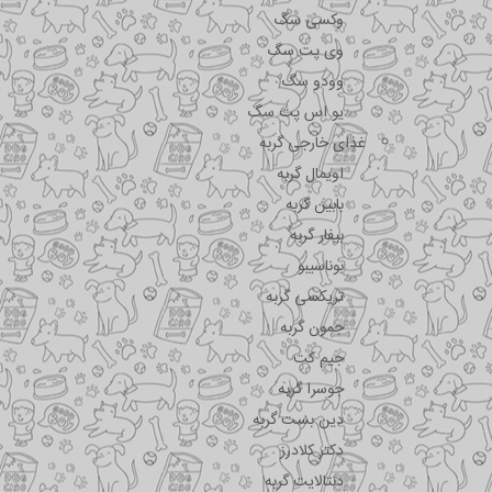
وکسی سگ
وی پت سگ
وودو سگ
یو اس پت سگ
غذای خارجی گربه
اویمال گربه
بابین گربه
بیفار گربه
بوناسیبو
تریکسی گربه
جمون گربه
جیم کت
جوسرا گربه
دین بست گربه
دکتر کلادرز
دنتالایت گربه