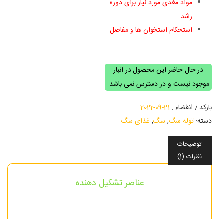
مواد مغذی مورد نیاز برای دوره
رشد
استحکام استخوان ها و مفاصل
غذای خشک سگ
در حال حاضر این محصول در انبار
موجود نیست و در دسترس نمی باشد.
بارکد / انقضاء :
21-09-2022
دسته:
توله سگ
,
سگ
,
غذای سگ
توضیحات
نظرات (1)
عناصر تشکیل دهنده