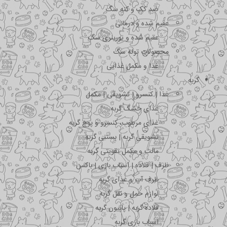
ضد کک و کنه سگ
عقیم شده و درمانی
عقیم شده و یورینری سگ
محصولات توله سگ
غذا و مکمل غذایی
گربه
غذا | کنسرو | تشویقی | مکمل
غذای خشک گربه
غذای مرطوب، کنسرو و پوچ گربه
تشویقی گربه | بستنی گربه
مالت و مکمل تقویتی گربه
ظرف | قلاده | اسباب بازی | باکس
ظرف آب و غذای گربه
لوازم حمل و نقل گربه
قلاده گربه | پاپیون گربه
اسباب بازی گربه