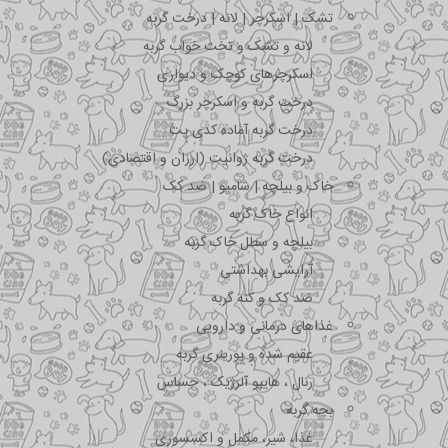
تشک | اسکرچر | لانه | درخت گربه
لانه و تشک و تخت خواب گربه
اسکرچرهای کوچک و دیواری
درخت گربه و اسکرچر بزرگ
درخت گربه آماده کدی پت
درخت گربه ژوانیت (ارزان و اقتصادی)
خاک و بیلچه | شامپو | ضد کک
انواع خاک گربه
بیلچه و سطل خاک گربه
آرایشی بهداشتی
ضد کک و کنه گربه
غذاهای درمانی و دارویی
عقیم شده و یورینری گربه
رنال ، هایپو آلرژیک ، حساس
بچه گربه
غذا، شیر، مکمل و اکسسوری