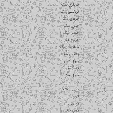
پدیگری سگ
تریکسی سگ
جرهای سگ
جمون سگ
جوسرا سگ
جیم داگ
دنتالایت سگ
رفلکس سگ
رویال کنین
فلامینگو سگ
سانال سگ
کلادرز سگ
کلاینی سگ
لاو می
مکسی
مونژه سگ