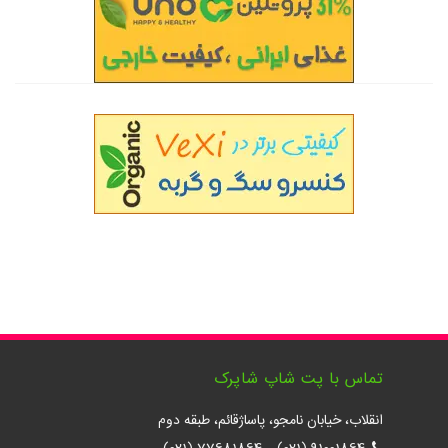
تماس با پت شاپ شاپرک
انقلاب، خیابان نامجو، پاساژقائم، طبقه دوم