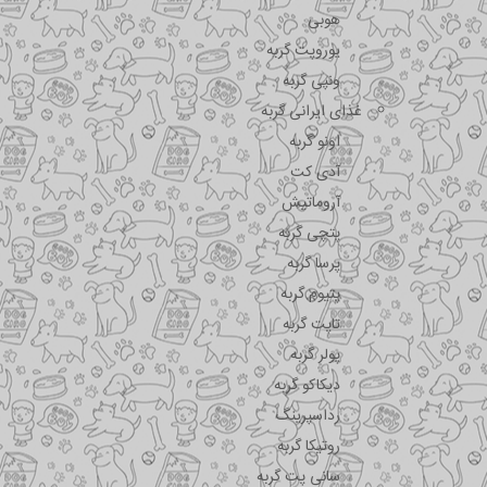
هوبی
یوروپت گربه
ونپی گربه
غذای ایرانی گربه
اونو گربه
آدی کت
آروماتیش
پتچی گربه
پرسا گربه
پتیوم گربه
تاپت گربه
پولر گربه
دیکاکو گربه
رداسپرینگ
روتیکا گربه
سانی پت گربه