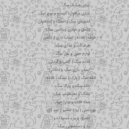
غذای خشک سگ
غذای مرطوب، کنسرو و پوچ سگ
تشویقی سگ | اسنک و استخوان
مکمل و مولتی ویتامین سگ
ظرف | قلاده | اسباب بازی | باکس
ظرف آب و غذای سگ
لوازم حمل و نقل سگ
قلاده سگ | کتفی و گردنی
اسباب بازی سگ و دندانی
خانه سگ | پارک | تشک | قلاده
خانه سگ و پارک سگ
تشک و تختخواب سگ
ست قلاده و جای خواب
بهداشتی | پد | شامپو | ضد کک
شامپو، برس، مسواک و …
پد و دستشویی سگ