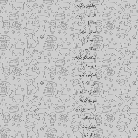
رفلکس گربه
رویال کنین
سانابل
سانال گربه
شسیر گربه
فلاتازور
فلامینگو گربه
فریسکیز
کلاینی گربه
گورمت گربه
مونژه گربه
مونلو گربه
وینستون گربه
ویسکاس
هپی کت
هیلز گربه