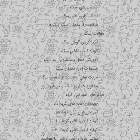
عقیم سازی سگ و گربه
اسباب بازی های سگ
مراقبت از دندان سگ و گربه
مقالات سگ
تمیز کردن گوش سگ
کوتاه کردن ناخن سگ
آموزش محل دستشویی به سگ
مسواک زدن دندان سگ
مزیت های استفاده از کنسرو سگ
مدفوع خواری سگ و درمان آن
فیلم های آموزشی گربه
چیدمان خانه های گربه دار
آموزش زبان بدن گربه ها
کوتاه کردن ناخن گربه – 1
کوتاه کردن ناخن گربه – 2
نکاتی درباره جمل باکس با هواپیما