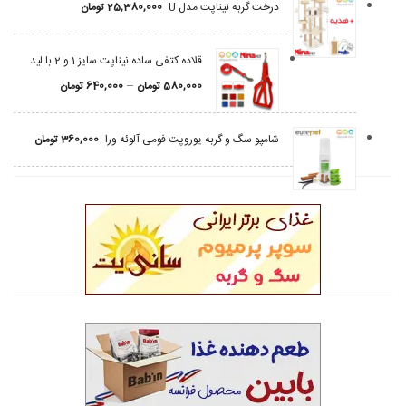
درخت گربه نیناپت مدل U
25,380,000
تومان
قلاده کتفی ساده نیناپت سایز 1 و 2 با لید
–
580,000
تومان
640,000
تومان
شامپو سگ و گربه یوروپت فومی آلوئه ورا
360,000
تومان