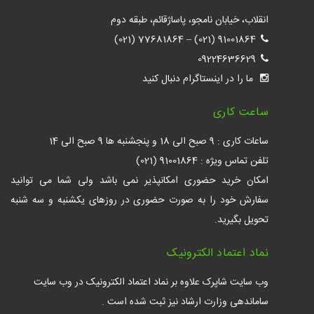
انقلاب، خیابان نامجو، پاساژقائم، طبقه دوم
77681864 (021)
–
91001864 (021)
09224636629
ما را در اینستاگرام دنبال کنید
ساعت کاری
ساعات کاری : 9 صبح الی 18 و پنجشنبه ها 9 صبح الی 14
تلفن تماس ویژه : 91001864 (021)
امکان خرید حضوری امکانپذیر نمی باشد ولی شما می توانید
سفارش خود را به صورت حضوری در روزهای یکشنبه و سه شنبه
تحویل بگیرید.
نماد اعتماد الکترونیک
وب سایت شاپرک علاوه بر نماد اعتماد الکترونیک در وب سایت
ساماندهی وزارت ارشاد نیز ثبت شده است .