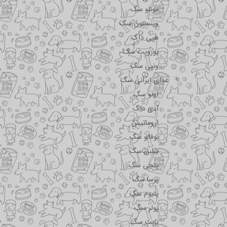
مونلو سگ
وینستون سگ
هپی داگ
یوروپت سگ
ونپی سگ
غذای ایرانی سگ
اونو سگ
آدی داگ
اروماتیش
بوفالو سگ
سلبن سگ
پتچی سگ
پرسا سگ
پتیوم سگ
پولر سگ
تاپت سگ