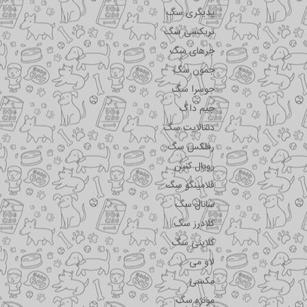
پدیگری سگ
تریکسی سگ
جرهای سگ
جمون سگ
جوسرا سگ
جیم داگ
دنتالایت سگ
رفلکس سگ
رویال کنین
فلامینگو سگ
سانال سگ
کلادرز سگ
کلاینی سگ
لاو می
مکسی
مونژه سگ