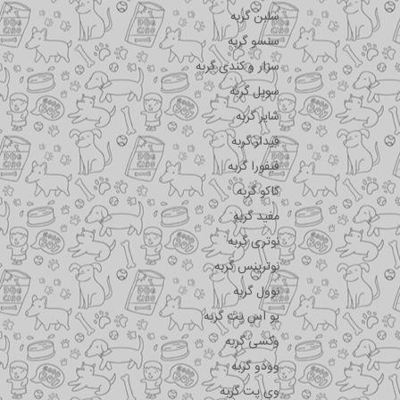
سلبن گربه
سنسو گربه
سزار و کندی گربه
سویل گربه
شایر گربه
فیدار گربه
فیفورا گربه
کاکو گربه
مفید گربه
نوتری گربه
نوترینس گربه
نوول گربه
یو اس پت گربه
وکسی گربه
وودو گربه
وی پت گربه