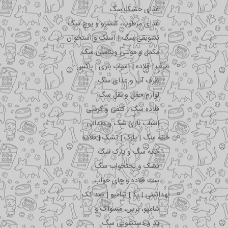
غذای خشک سگ
غذای مرطوب، کنسرو و پوچ سگ
تشویقی سگ | اسنک و استخوان
مکمل و مولتی ویتامین سگ
ظرف | قلاده | اسباب بازی | باکس
ظرف آب و غذای سگ
لوازم حمل و نقل سگ
قلاده سگ | کتفی و گردنی
اسباب بازی سگ و دندانی
خانه سگ | پارک | تشک | قلاده
خانه سگ و پارک سگ
تشک و تختخواب سگ
ست قلاده و جای خواب
بهداشتی | پد | شامپو | ضد کک
شامپو، برس، مسواک و …
پد و دستشویی سگ