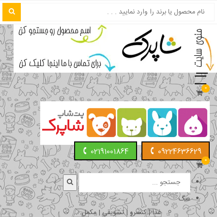
0
02191001864
09224636629
0
سگ
غذا | کنسرو | تشویقی | مکمل