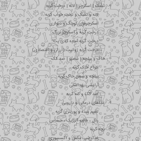
تشک | اسکرچر | لانه | درخت گربه
لانه و تشک و تخت خواب گربه
اسکرچرهای کوچک و دیواری
درخت گربه و اسکرچر بزرگ
درخت گربه آماده کدی پت
درخت گربه ژوانیت (ارزان و اقتصادی)
خاک و بیلچه | شامپو | ضد کک
انواع خاک گربه
بیلچه و سطل خاک گربه
آرایشی بهداشتی
ضد کک و کنه گربه
غذاهای درمانی و دارویی
عقیم شده و یورینری گربه
رنال ، هایپو آلرژیک ، حساس
بچه گربه
غذا، شیر، مکمل و اکسسوری