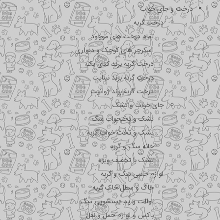
درخت و جای خواب
درخت گربه
تمام درخت های موجود
اسکرچر های کوچک و دیواری
درخت گربه برند کدی پک
درخت گربه برند نیناپت
درخت گربه برند ژوانیت
جای خواب و تشک
تشک و تختحواب سگ
تشک و تخت خواب گربه
خانه سگ و گربه
تشک با تخفیف ویژه
لوازم جانبی سگ و گربه
خاک و سطل خاک گربه
توالت و پد دستشویی سگ
باکس و لوازم حمل و نقل