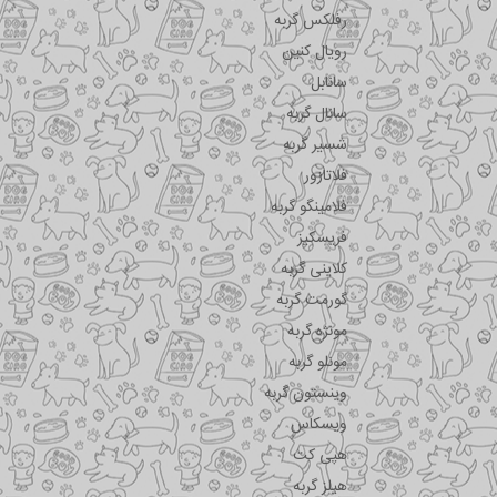
رفلکس گربه
رویال کنین
سانابل
سانال گربه
شسیر گربه
فلاتازور
فلامینگو گربه
فریسکیز
کلاینی گربه
گورمت گربه
مونژه گربه
مونلو گربه
وینستون گربه
ویسکاس
هپی کت
هیلز گربه