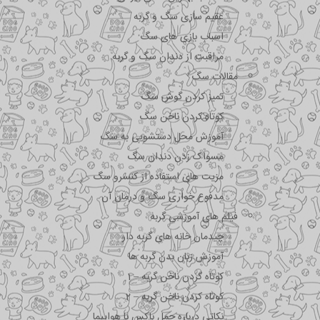
عقیم سازی سگ و گربه
اسباب بازی های سگ
مراقبت از دندان سگ و گربه
مقالات سگ
تمیز کردن گوش سگ
کوتاه کردن ناخن سگ
آموزش محل دستشویی به سگ
مسواک زدن دندان سگ
مزیت های استفاده از کنسرو سگ
مدفوع خواری سگ و درمان آن
فیلم های آموزشی گربه
چیدمان خانه های گربه دار
آموزش زبان بدن گربه ها
کوتاه کردن ناخن گربه – 1
کوتاه کردن ناخن گربه – 2
نکاتی درباره جمل باکس با هواپیما