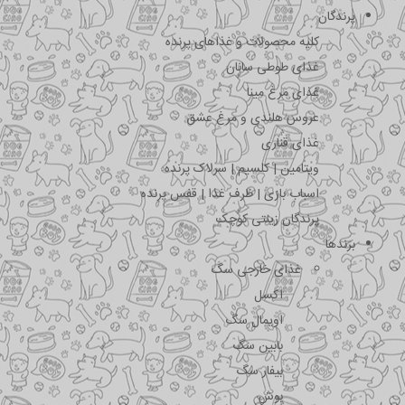
پرندگان
کلیه محصولات و غذاهای پرنده
غذای طوطی سانان
غذای مرغ مینا
عروس هلندی و مرغ عشق
غذای قناری
ویتامین | کلسیم | سرلاک پرنده
اسباب بازی | ظرف غذا | قفس پرنده
پرندگان زینتی کوچک
برندها
غذای خارجی سگ
اکسل
اویمال سگ
بابین سگ
بیفار سگ
بوش