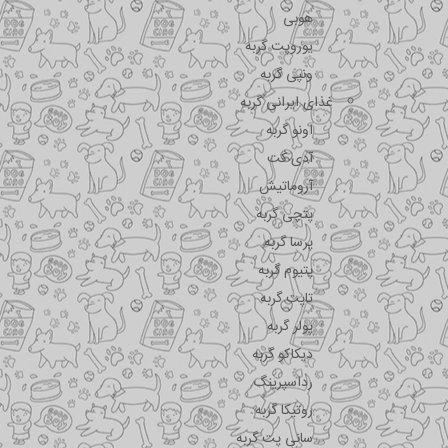
هوبی
یوروپت گربه
ونپی گربه
غذای ایرانی گربه
اونو گربه
آدی کت
آروماتیش
پتچی گربه
پرسا گربه
پتیوم گربه
تاپت گربه
پولر گربه
دیکاکو گربه
رداسپرینگ
روتیکا گربه
سانی پت گربه