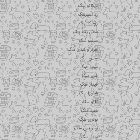
دیکاکو سگ
رد اسپرینگ
روتیکا سگ
سانی پت سگ
سنسو سگ
سزار و کندی سگ
سلبن سگ
سویل سگ
شایر سگ
فیدار سگ
فیفورا سگ
کاکو سگ
مفید سگ
نوتری سگ
نوترینس سگ
نوول سگ