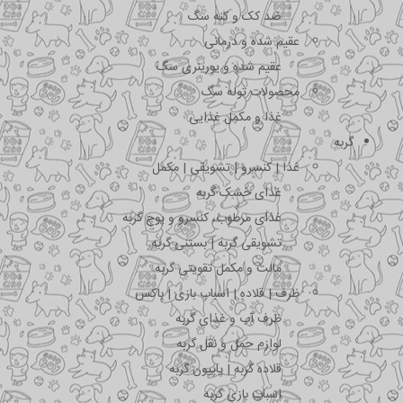
ضد کک و کنه سگ
عقیم شده و درمانی
عقیم شده و یورینری سگ
محصولات توله سگ
غذا و مکمل غذایی
گربه
غذا | کنسرو | تشویقی | مکمل
غذای خشک گربه
غذای مرطوب، کنسرو و پوچ گربه
تشویقی گربه | بستنی گربه
مالت و مکمل تقویتی گربه
ظرف | قلاده | اسباب بازی | باکس
ظرف آب و غذای گربه
لوازم حمل و نقل گربه
قلاده گربه | پاپیون گربه
اسباب بازی گربه