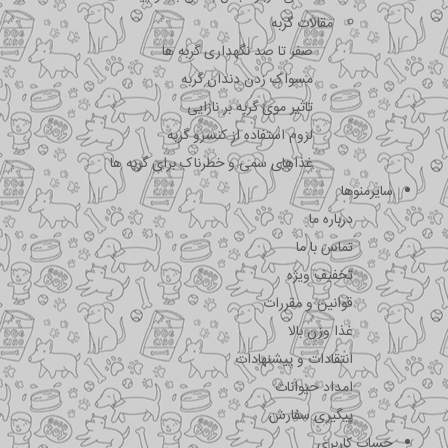
مقالات گربه
صفر تا صد نگهداری گربه ها
مسواک زدن دندان گربه
تاثیر موی گربه بر نازایی
لزوم استفاده از کنسرو گربه
غذاهای سمی و خطرناک برای گربه ها
سایرمنوها
درباره ما
تماس با ما
تخفیف ویژه
قوانین و مقررات
غذا وزن بالا
انتقادات و پیشنهادات
امداد حیوانات
پیگیری سفارش
حساب کاربری