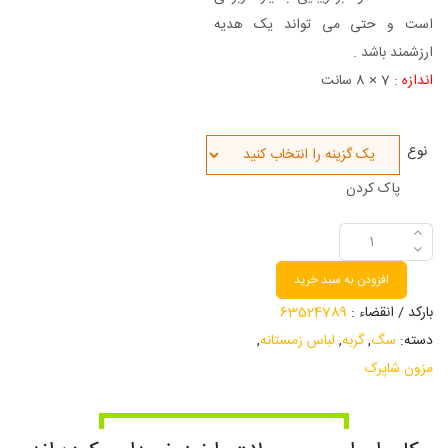
است و حتی می تواند یک هدیه
ارزشمند باشد .
اندازه :
7 × 8 سانت
نوع
پاک کردن
افزودن به سبد خرید
بارکد / انقضاء :
63524789
دسته:
سگ
,
گربه
,
لباس زمستانه
,
مزون شاپرک