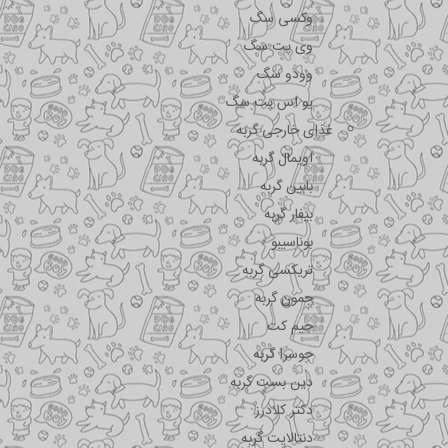
وکسی سگ
وی پت سگ
وودو سگ
یو اس پت سگ
غذای خارجی گربه
اویمال گربه
بابین گربه
بیفار گربه
بوناسیبو
تریکسی گربه
جمون گربه
جیم کت
جوسرا گربه
دین بست گربه
دکتر کلادرز
دنتالایت گربه