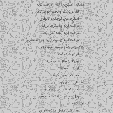
تشک | اسکرچر | لانه | درخت گربه
لانه و تشک و تخت خواب گربه
اسکرچرهای کوچک و دیواری
درخت گربه و اسکرچر بزرگ
درخت گربه آماده کدی پت
درخت گربه ژوانیت (ارزان و اقتصادی)
خاک و بیلچه | شامپو | ضد کک
انواع خاک گربه
بیلچه و سطل خاک گربه
آرایشی بهداشتی
ضد کک و کنه گربه
غذاهای درمانی و دارویی
عقیم شده و یورینری گربه
رنال ، هایپو آلرژیک ، حساس
بچه گربه
غذا، شیر، مکمل و اکسسوری