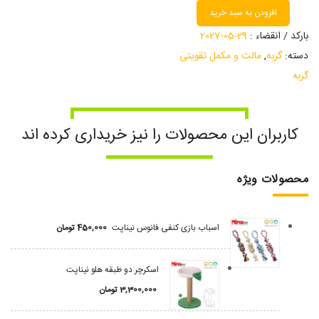
افزودن به سبد خرید
بارکد / انقضاء :
29-05-2027
دسته:
گربه
,
مالت و مکمل تقویتی
گربه
کاربران این محصولات را نیز خریداری کرده اند
محصولات ویژه
اسباب بازی کنفی فانوس نیناپت
450,000
تومان
اسکرچر دو طبقه هلو نیناپت
3,300,000
تومان