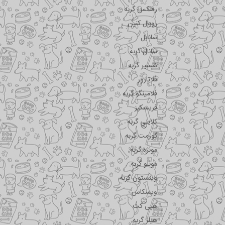
رفلکس گربه
رویال کنین
سانابل
سانال گربه
شسیر گربه
فلاتازور
فلامینگو گربه
فریسکیز
کلاینی گربه
گورمت گربه
مونژه گربه
مونلو گربه
وینستون گربه
ویسکاس
هپی کت
هیلز گربه