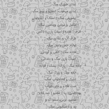
غذای خشک سگ
غذای مرطوب، کنسرو و پوچ سگ
تشویقی سگ | اسنک و استخوان
مکمل و مولتی ویتامین سگ
ظرف | قلاده | اسباب بازی | باکس
ظرف آب و غذای سگ
لوازم حمل و نقل سگ
قلاده سگ | کتفی و گردنی
اسباب بازی سگ و دندانی
خانه سگ | پارک | تشک | قلاده
خانه سگ و پارک سگ
تشک و تختخواب سگ
ست قلاده و جای خواب
بهداشتی | پد | شامپو | ضد کک
شامپو، برس، مسواک و …
پد و دستشویی سگ