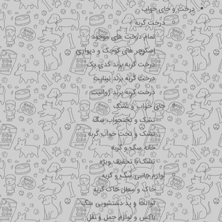
درخت و جای خواب
درخت گربه
تمام درخت های موجود
اسکرچر های کوچک و دیواری
درخت گربه برند کدی پک
درخت گربه برند نیناپت
درخت گربه برند ژوانیت
جای خواب و تشک
تشک و تختحواب سگ
تشک و تخت خواب گربه
خانه سگ و گربه
تشک با تخفیف ویژه
لوازم جانبی سگ و گربه
خاک و سطل خاک گربه
توالت و پد دستشویی سگ
باکس و لوازم حمل و نقل