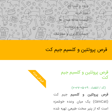
ورود و ثبت نام
سبد خرید
لیست علاقه مندی ها
تسویه و پرداخت
حساب کاربری و سفارشات
قرص پروتئین و کلسیم جیم کت
قرص پروتئین و کلسیم جیم
فروش ویژه
کت
(کد / انقضاء : 29-05-2027)
قرص پروتئین و کلسیم
جیم کت
(GimCat) یک میان وعده خوشمزه
است که از پنیر سخت طبیعی تهیه شده