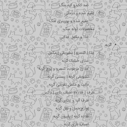
ضد کک و کنه سگ
عقیم شده و درمانی
عقیم شده و یورینری سگ
محصولات توله سگ
غذا و مکمل غذایی
گربه
غذا | کنسرو | تشویقی | مکمل
غذای خشک گربه
غذای مرطوب، کنسرو و پوچ گربه
تشویقی گربه | بستنی گربه
مالت و مکمل تقویتی گربه
ظرف | قلاده | اسباب بازی | باکس
ظرف آب و غذای گربه
لوازم حمل و نقل گربه
قلاده گربه | پاپیون گربه
اسباب بازی گربه