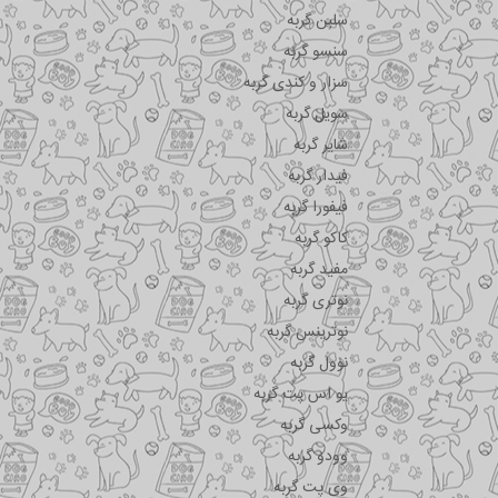
سلبن گربه
سنسو گربه
سزار و کندی گربه
سویل گربه
شایر گربه
فیدار گربه
فیفورا گربه
کاکو گربه
مفید گربه
نوتری گربه
نوترینس گربه
نوول گربه
یو اس پت گربه
وکسی گربه
وودو گربه
وی پت گربه