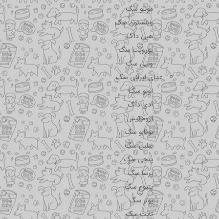
مونلو سگ
وینستون سگ
هپی داگ
یوروپت سگ
ونپی سگ
غذای ایرانی سگ
اونو سگ
آدی داگ
اروماتیش
بوفالو سگ
سلبن سگ
پتچی سگ
پرسا سگ
پتیوم سگ
پولر سگ
تاپت سگ