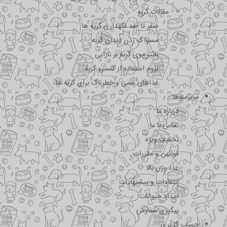
مقالات گربه
صفر تا صد نگهداری گربه ها
مسواک زدن دندان گربه
تاثیر موی گربه بر نازایی
لزوم استفاده از کنسرو گربه
غذاهای سمی و خطرناک برای گربه ها
سایرمنوها
درباره ما
تماس با ما
تخفیف ویژه
قوانین و مقررات
غذا وزن بالا
انتقادات و پیشنهادات
امداد حیوانات
پیگیری سفارش
حساب کاربری