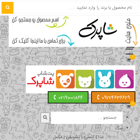
1
02191001864
09224636629
1
سگ
غذا | کنسرو | تشویقی | مکمل