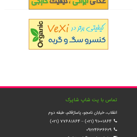
تماس با پت شاپ شاپرک
انقلاب، خیابان نامجو، پاساژقائم، طبقه دوم
77681864 (021)
–
91001864 (021)
09224636629