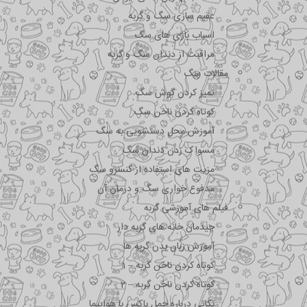
عقیم سازی سگ و گربه
اسباب بازی های سگ
مراقبت از دندان سگ و گربه
مقالات سگ
تمیز کردن گوش سگ
کوتاه کردن ناخن سگ
آموزش محل دستشویی به سگ
مسواک زدن دندان سگ
مزیت های استفاده از کنسرو سگ
مدفوع خواری سگ و درمان آن
فیلم های آموزشی گربه
چیدمان خانه های گربه دار
آموزش زبان بدن گربه ها
کوتاه کردن ناخن گربه – 1
کوتاه کردن ناخن گربه – 2
نکاتی درباره جمل باکس با هواپیما