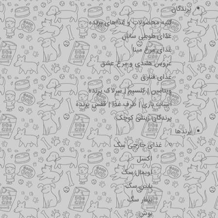
پرندگان
کلیه محصولات و غذاهای پرنده
غذای طوطی سانان
غذای مرغ مینا
عروس هلندی و مرغ عشق
غذای قناری
ویتامین | کلسیم | سرلاک پرنده
اسباب بازی | ظرف غذا | قفس پرنده
پرندگان زینتی کوچک
برندها
غذای خارجی سگ
اکسل
اویمال سگ
بابین سگ
بیفار سگ
بوش