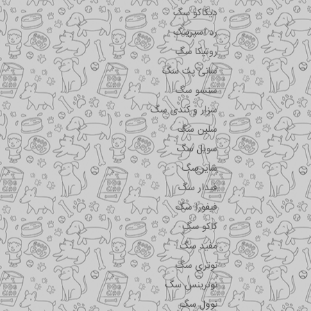
دیکاکو سگ
رد اسپرینگ
روتیکا سگ
سانی پت سگ
سنسو سگ
سزار و کندی سگ
سلبن سگ
سویل سگ
شایر سگ
فیدار سگ
فیفورا سگ
کاکو سگ
مفید سگ
نوتری سگ
نوترینس سگ
نوول سگ