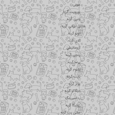
هوبی
یوروپت گربه
ونپی گربه
غذای ایرانی گربه
اونو گربه
آدی کت
آروماتیش
پتچی گربه
پرسا گربه
پتیوم گربه
تاپت گربه
پولر گربه
دیکاکو گربه
رداسپرینگ
روتیکا گربه
سانی پت گربه