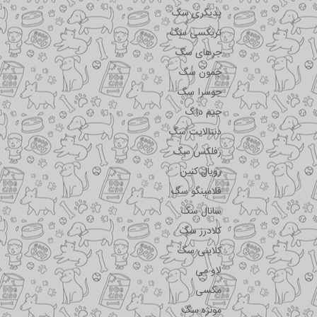
پدیگری سگ
تریکسی سگ
جرهای سگ
جمون سگ
جوسرا سگ
جیم داگ
دنتالایت سگ
رفلکس سگ
رویال کنین
فلامینگو سگ
سانال سگ
کلادرز سگ
کلاینی سگ
لاو می
مکسی
مونژه سگ