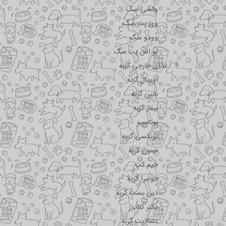
وکسی سگ
وی پت سگ
وودو سگ
یو اس پت سگ
غذای خارجی گربه
اویمال گربه
بابین گربه
بیفار گربه
بوناسیبو
تریکسی گربه
جمون گربه
جیم کت
جوسرا گربه
دین بست گربه
دکتر کلادرز
دنتالایت گربه