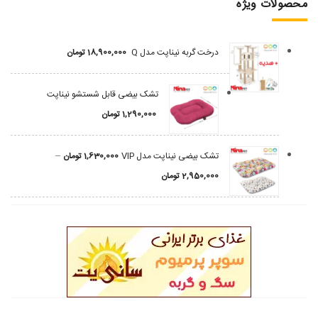
محصولات ویژه
درخت گربه نیناپت مدل Q
18,900,000
تومان
تشک بیضی قابل شستشو نیناپت
1,290,000
تومان
–
تشک بیضی نیناپت مدل VIP
1,630,000
تومان
2,950,000
تومان