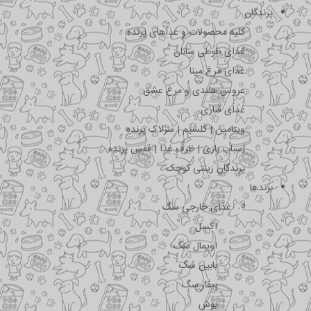
پرندگان
کلیه محصولات و غذاهای پرنده
غذای طوطی سانان
غذای مرغ مینا
عروس هلندی و مرغ عشق
غذای قناری
ویتامین | کلسیم | سرلاک پرنده
اسباب بازی | ظرف غذا | قفس پرنده
پرندگان زینتی کوچک
برندها
غذای خارجی سگ
اکسل
اویمال سگ
بابین سگ
بیفار سگ
بوش