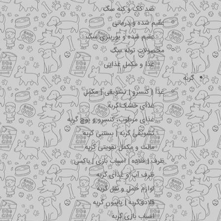
ضد کک و کنه سگ
عقیم شده و درمانی
عقیم شده و یورینری سگ
محصولات توله سگ
غذا و مکمل غذایی
گربه
غذا | کنسرو | تشویقی | مکمل
غذای خشک گربه
غذای مرطوب، کنسرو و پوچ گربه
تشویقی گربه | بستنی گربه
مالت و مکمل تقویتی گربه
ظرف | قلاده | اسباب بازی | باکس
ظرف آب و غذای گربه
لوازم حمل و نقل گربه
قلاده گربه | پاپیون گربه
اسباب بازی گربه