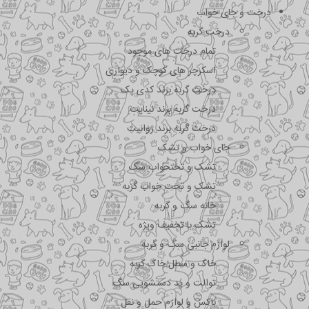
درخت و جای خواب
درخت گربه
تمام درخت های موجود
اسکرچر های کوچک و دیواری
درخت گربه برند کدی پک
درخت گربه برند نیناپت
درخت گربه برند ژوانیت
جای خواب و تشک
تشک و تختحواب سگ
تشک و تخت خواب گربه
خانه سگ و گربه
تشک با تخفیف ویژه
لوازم جانبی سگ و گربه
خاک و سطل خاک گربه
توالت و پد دستشویی سگ
باکس و لوازم حمل و نقل