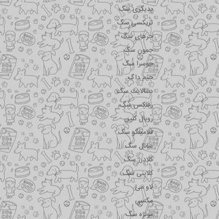
پدیگری سگ
تریکسی سگ
جرهای سگ
جمون سگ
جوسرا سگ
جیم داگ
دنتالایت سگ
رفلکس سگ
رویال کنین
فلامینگو سگ
سانال سگ
کلادرز سگ
کلاینی سگ
لاو می
مکسی
مونژه سگ