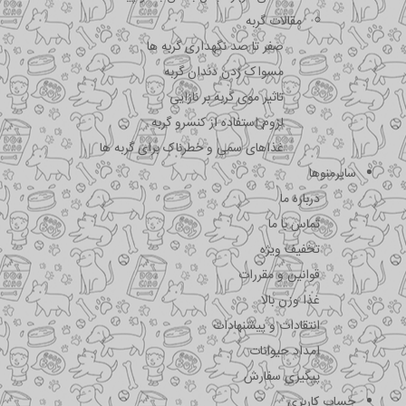
مقالات گربه
صفر تا صد نگهداری گربه ها
مسواک زدن دندان گربه
تاثیر موی گربه بر نازایی
لزوم استفاده از کنسرو گربه
غذاهای سمی و خطرناک برای گربه ها
سایرمنوها
درباره ما
تماس با ما
تخفیف ویژه
قوانین و مقررات
غذا وزن بالا
انتقادات و پیشنهادات
امداد حیوانات
پیگیری سفارش
حساب کاربری