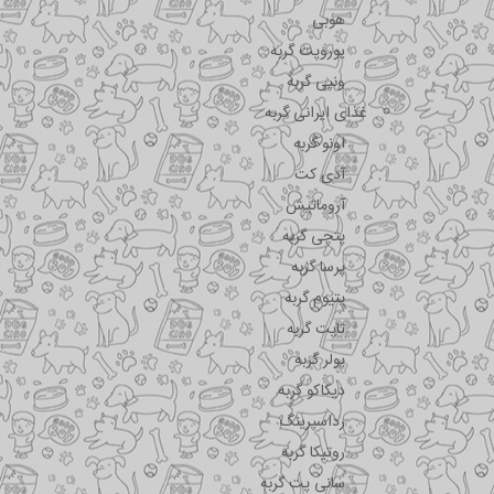
هوبی
یوروپت گربه
ونپی گربه
غذای ایرانی گربه
اونو گربه
آدی کت
آروماتیش
پتچی گربه
پرسا گربه
پتیوم گربه
تاپت گربه
پولر گربه
دیکاکو گربه
رداسپرینگ
روتیکا گربه
سانی پت گربه