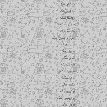
دیکاکو سگ
رد اسپرینگ
روتیکا سگ
سانی پت سگ
سنسو سگ
سزار و کندی سگ
سلبن سگ
سویل سگ
شایر سگ
فیدار سگ
فیفورا سگ
کاکو سگ
مفید سگ
نوتری سگ
نوترینس سگ
نوول سگ