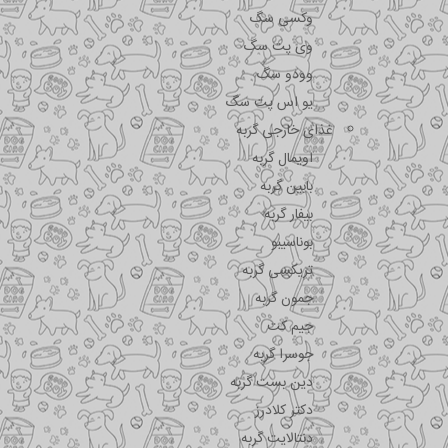
وکسی سگ
وی پت سگ
وودو سگ
یو اس پت سگ
غذای خارجی گربه
اویمال گربه
بابین گربه
بیفار گربه
بوناسیبو
تریکسی گربه
جمون گربه
جیم کت
جوسرا گربه
دین بست گربه
دکتر کلادرز
دنتالایت گربه