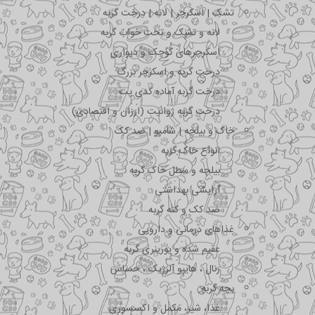
تشک | اسکرچر | لانه | درخت گربه
لانه و تشک و تخت خواب گربه
اسکرچرهای کوچک و دیواری
درخت گربه و اسکرچر بزرگ
درخت گربه آماده کدی پت
درخت گربه ژوانیت (ارزان و اقتصادی)
خاک و بیلچه | شامپو | ضد کک
انواع خاک گربه
بیلچه و سطل خاک گربه
آرایشی بهداشتی
ضد کک و کنه گربه
غذاهای درمانی و دارویی
عقیم شده و یورینری گربه
رنال ، هایپو آلرژیک ، حساس
بچه گربه
غذا، شیر، مکمل و اکسسوری