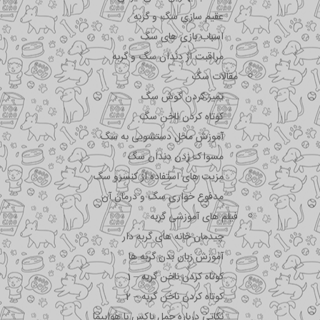
عقیم سازی سگ و گربه
اسباب بازی های سگ
مراقبت از دندان سگ و گربه
مقالات سگ
تمیز کردن گوش سگ
کوتاه کردن ناخن سگ
آموزش محل دستشویی به سگ
مسواک زدن دندان سگ
مزیت های استفاده از کنسرو سگ
مدفوع خواری سگ و درمان آن
فیلم های آموزشی گربه
چیدمان خانه های گربه دار
آموزش زبان بدن گربه ها
کوتاه کردن ناخن گربه – 1
کوتاه کردن ناخن گربه – 2
نکاتی درباره جمل باکس با هواپیما