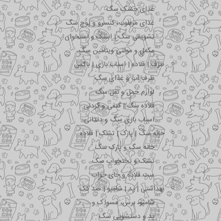
غذای خشک سگ
غذای مرطوب، کنسرو و پوچ سگ
تشویقی سگ | اسنک و استخوان
مکمل و مولتی ویتامین سگ
ظرف | قلاده | اسباب بازی | باکس
ظرف آب و غذای سگ
لوازم حمل و نقل سگ
قلاده سگ | کتفی و گردنی
اسباب بازی سگ و دندانی
خانه سگ | پارک | تشک | قلاده
خانه سگ و پارک سگ
تشک و تختخواب سگ
ست قلاده و جای خواب
بهداشتی | پد | شامپو | ضد کک
شامپو، برس، مسواک و …
پد و دستشویی سگ