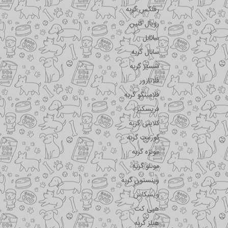
رفلکس گربه
رویال کنین
سانابل
سانال گربه
شسیر گربه
فلاتازور
فلامینگو گربه
فریسکیز
کلاینی گربه
گورمت گربه
مونژه گربه
مونلو گربه
وینستون گربه
ویسکاس
هپی کت
هیلز گربه