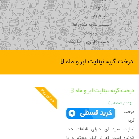
ورود و ثبت نام
سبد خرید
لیست علاقه مندی ها
تسویه و پرداخت
حساب کاربری و سفارشات
درخت گربه نیناپت ابر و ماه B
درخت گربه نیناپت ابر و ماه B
فروش ویژه
(کد / انقضاء : )
درخت
گربه
نیناپت میوه ای دارای قطعات جدا
شونده است که از کنف محکم و با