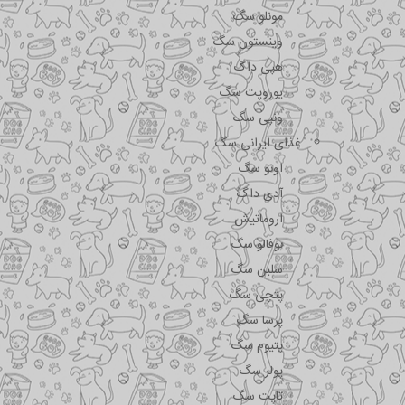
مونلو سگ
وینستون سگ
هپی داگ
یوروپت سگ
ونپی سگ
غذای ایرانی سگ
اونو سگ
آدی داگ
اروماتیش
بوفالو سگ
سلبن سگ
پتچی سگ
پرسا سگ
پتیوم سگ
پولر سگ
تاپت سگ