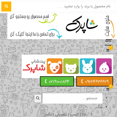
2
02191001864
09224636629
2
سگ
غذا | کنسرو | تشویقی | مکمل