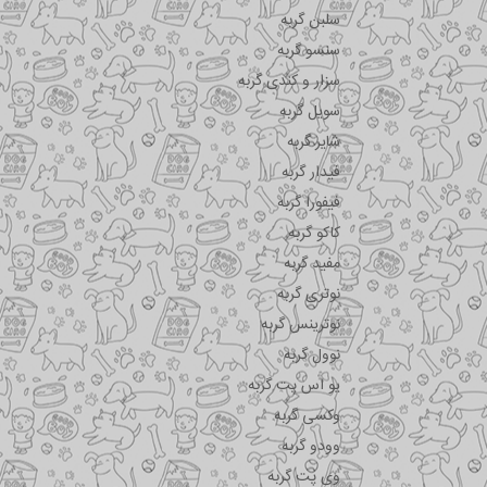
سلبن گربه
سنسو گربه
سزار و کندی گربه
سویل گربه
شایر گربه
فیدار گربه
فیفورا گربه
کاکو گربه
مفید گربه
نوتری گربه
نوترینس گربه
نوول گربه
یو اس پت گربه
وکسی گربه
وودو گربه
وی پت گربه