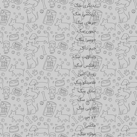
پدیگری سگ
تریکسی سگ
جرهای سگ
جمون سگ
جوسرا سگ
جیم داگ
دنتالایت سگ
رفلکس سگ
رویال کنین
فلامینگو سگ
سانال سگ
کلادرز سگ
کلاینی سگ
لاو می
مکسی
مونژه سگ