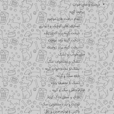
درخت و جای خواب
درخت گربه
تمام درخت های موجود
اسکرچر های کوچک و دیواری
درخت گربه برند کدی پک
درخت گربه برند نیناپت
درخت گربه برند ژوانیت
جای خواب و تشک
تشک و تختحواب سگ
تشک و تخت خواب گربه
خانه سگ و گربه
تشک با تخفیف ویژه
لوازم جانبی سگ و گربه
خاک و سطل خاک گربه
توالت و پد دستشویی سگ
باکس و لوازم حمل و نقل