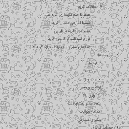
مقالات گربه
صفر تا صد نگهداری گربه ها
مسواک زدن دندان گربه
تاثیر موی گربه بر نازایی
لزوم استفاده از کنسرو گربه
غذاهای سمی و خطرناک برای گربه ها
سایرمنوها
درباره ما
تماس با ما
تخفیف ویژه
قوانین و مقررات
غذا وزن بالا
انتقادات و پیشنهادات
امداد حیوانات
پیگیری سفارش
حساب کاربری