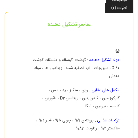
توضیحات
نظرات (0)
عناصر تشکیل دهنده
مواد تشکیل دهنده :
گوشت گوساله و مشتقات گوشت
۸۰ ٪ ، سبزیجات ، آب تصفیه شده ، ویتامین ها ، مواد
معدنی
مکمل های غذایی :
روی ، منگنز ، ید ، مس ،
گلوکوزامین ، کندرویتین ، ویتامینD3 ، تائورین ،
کلسیم ، بیوتین ، امگا
ترکیبات غذایی :
پروتئین 9% ، چربی ۵% ، فیبر 1 % ،
خاکستر ۲% ، رطوبت 83%