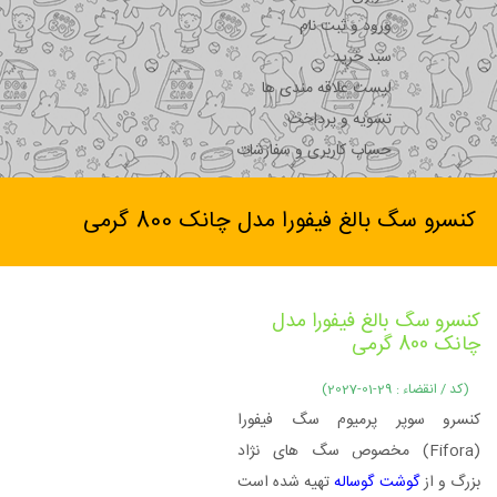
ورود و ثبت نام
سبد خرید
لیست علاقه مندی ها
تسویه و پرداخت
حساب کاربری و سفارشات
کنسرو سگ بالغ فیفورا مدل چانک 800 گرمی
کنسرو سگ بالغ فیفورا مدل
چانک 800 گرمی
(کد / انقضاء : 29-01-2027)
کنسرو سوپر پرمیوم سگ فیفورا
(Fifora) مخصوص سگ های نژاد
بزرگ و از
گوشت گوساله
تهیه شده است