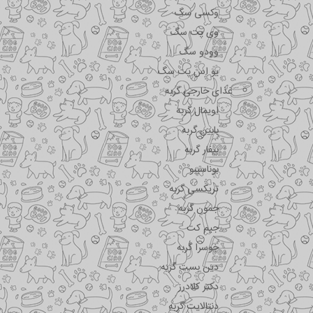
وکسی سگ
وی پت سگ
وودو سگ
یو اس پت سگ
غذای خارجی گربه
اویمال گربه
بابین گربه
بیفار گربه
بوناسیبو
تریکسی گربه
جمون گربه
جیم کت
جوسرا گربه
دین بست گربه
دکتر کلادرز
دنتالایت گربه