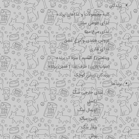
پرندگان
کلیه محصولات و غذاهای پرنده
غذای طوطی سانان
غذای مرغ مینا
عروس هلندی و مرغ عشق
غذای قناری
ویتامین | کلسیم | سرلاک پرنده
اسباب بازی | ظرف غذا | قفس پرنده
پرندگان زینتی کوچک
برندها
غذای خارجی سگ
اکسل
اویمال سگ
بابین سگ
بیفار سگ
بوش