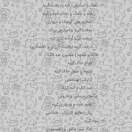
تشک | اسکرچر | لانه | درخت گربه
لانه و تشک و تخت خواب گربه
اسکرچرهای کوچک و دیواری
درخت گربه و اسکرچر بزرگ
درخت گربه آماده کدی پت
درخت گربه ژوانیت (ارزان و اقتصادی)
خاک و بیلچه | شامپو | ضد کک
انواع خاک گربه
بیلچه و سطل خاک گربه
آرایشی بهداشتی
ضد کک و کنه گربه
غذاهای درمانی و دارویی
عقیم شده و یورینری گربه
رنال ، هایپو آلرژیک ، حساس
بچه گربه
غذا، شیر، مکمل و اکسسوری