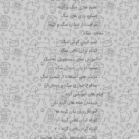
عقیم سازی سگ و گربه
اسباب بازی های سگ
مراقبت از دندان سگ و گربه
مقالات سگ
تمیز کردن گوش سگ
کوتاه کردن ناخن سگ
آموزش محل دستشویی به سگ
مسواک زدن دندان سگ
مزیت های استفاده از کنسرو سگ
مدفوع خواری سگ و درمان آن
فیلم های آموزشی گربه
چیدمان خانه های گربه دار
آموزش زبان بدن گربه ها
کوتاه کردن ناخن گربه – 1
کوتاه کردن ناخن گربه – 2
نکاتی درباره جمل باکس با هواپیما