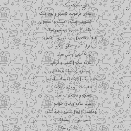
غذای خشک سگ
غذای مرطوب، کنسرو و پوچ سگ
تشویقی سگ | اسنک و استخوان
مکمل و مولتی ویتامین سگ
ظرف | قلاده | اسباب بازی | باکس
ظرف آب و غذای سگ
لوازم حمل و نقل سگ
قلاده سگ | کتفی و گردنی
اسباب بازی سگ و دندانی
خانه سگ | پارک | تشک | قلاده
خانه سگ و پارک سگ
تشک و تختخواب سگ
ست قلاده و جای خواب
بهداشتی | پد | شامپو | ضد کک
شامپو، برس، مسواک و …
پد و دستشویی سگ