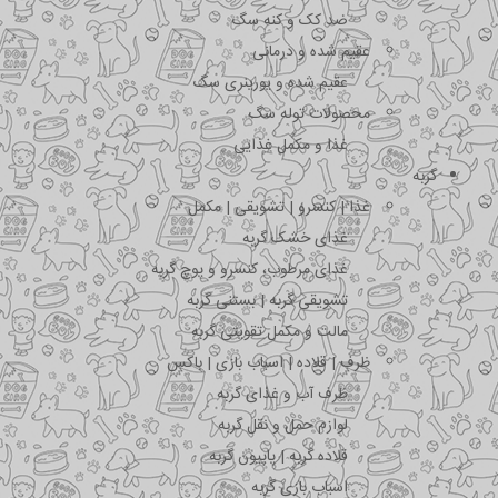
ضد کک و کنه سگ
عقیم شده و درمانی
عقیم شده و یورینری سگ
محصولات توله سگ
غذا و مکمل غذایی
گربه
غذا | کنسرو | تشویقی | مکمل
غذای خشک گربه
غذای مرطوب، کنسرو و پوچ گربه
تشویقی گربه | بستنی گربه
مالت و مکمل تقویتی گربه
ظرف | قلاده | اسباب بازی | باکس
ظرف آب و غذای گربه
لوازم حمل و نقل گربه
قلاده گربه | پاپیون گربه
اسباب بازی گربه