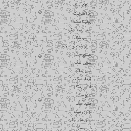
دیکاکو سگ
رد اسپرینگ
روتیکا سگ
سانی پت سگ
سنسو سگ
سزار و کندی سگ
سلبن سگ
سویل سگ
شایر سگ
فیدار سگ
فیفورا سگ
کاکو سگ
مفید سگ
نوتری سگ
نوترینس سگ
نوول سگ