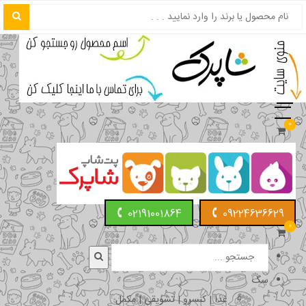
0
02191001864
09224636629
0
سگ
غذا | کنسرو | تشویقی | مکمل