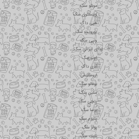
مونلو سگ
وینستون سگ
هپی داگ
یوروپت سگ
ونپی سگ
غذای ایرانی سگ
اونو سگ
آدی داگ
اروماتیش
بوفالو سگ
سلبن سگ
پتچی سگ
پرسا سگ
پتیوم سگ
پولر سگ
تاپت سگ