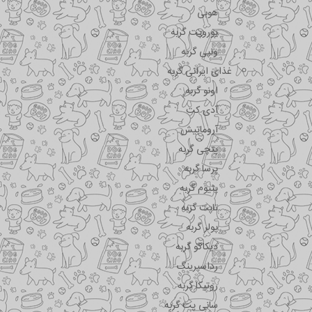
هوبی
یوروپت گربه
ونپی گربه
غذای ایرانی گربه
اونو گربه
آدی کت
آروماتیش
پتچی گربه
پرسا گربه
پتیوم گربه
تاپت گربه
پولر گربه
دیکاکو گربه
رداسپرینگ
روتیکا گربه
سانی پت گربه