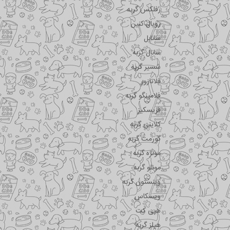
رفلکس گربه
رویال کنین
سانابل
سانال گربه
شسیر گربه
فلاتازور
فلامینگو گربه
فریسکیز
کلاینی گربه
گورمت گربه
مونژه گربه
مونلو گربه
وینستون گربه
ویسکاس
هپی کت
هیلز گربه