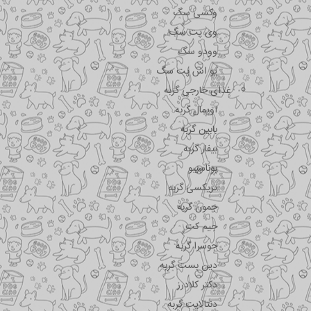
وکسی سگ
وی پت سگ
وودو سگ
یو اس پت سگ
غذای خارجی گربه
اویمال گربه
بابین گربه
بیفار گربه
بوناسیبو
تریکسی گربه
جمون گربه
جیم کت
جوسرا گربه
دین بست گربه
دکتر کلادرز
دنتالایت گربه