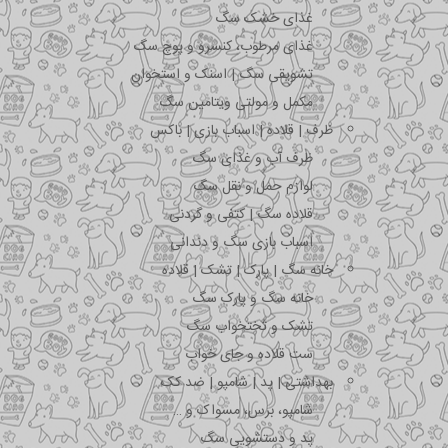
غذای خشک سگ
غذای مرطوب، کنسرو و پوچ سگ
تشویقی سگ | اسنک و استخوان
مکمل و مولتی ویتامین سگ
ظرف | قلاده | اسباب بازی | باکس
ظرف آب و غذای سگ
لوازم حمل و نقل سگ
قلاده سگ | کتفی و گردنی
اسباب بازی سگ و دندانی
خانه سگ | پارک | تشک | قلاده
خانه سگ و پارک سگ
تشک و تختخواب سگ
ست قلاده و جای خواب
بهداشتی | پد | شامپو | ضد کک
شامپو، برس، مسواک و …
پد و دستشویی سگ