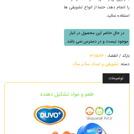
را انجام دهد، حتما از انواع تشویقی ها
استفاده نمائید.
در حال حاضر این محصول در انبار
موجود نیست و در دسترس نمی باشد.
بارکد / انقضاء :
311584
دسته:
تشویقی و اسنک سگ
,
سگ
توضیحات
طعم و مواد تشکیل دهنده