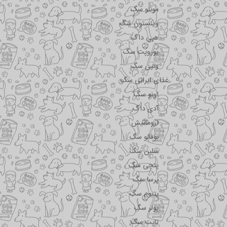
مونلو سگ
وینستون سگ
هپی داگ
یوروپت سگ
ونپی سگ
غذای ایرانی سگ
اونو سگ
آدی داگ
اروماتیش
بوفالو سگ
سلبن سگ
پتچی سگ
پرسا سگ
پتیوم سگ
پولر سگ
تاپت سگ