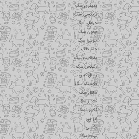
پدیگری سگ
تریکسی سگ
جرهای سگ
جمون سگ
جوسرا سگ
جیم داگ
دنتالایت سگ
رفلکس سگ
رویال کنین
فلامینگو سگ
سانال سگ
کلادرز سگ
کلاینی سگ
لاو می
مکسی
مونژه سگ