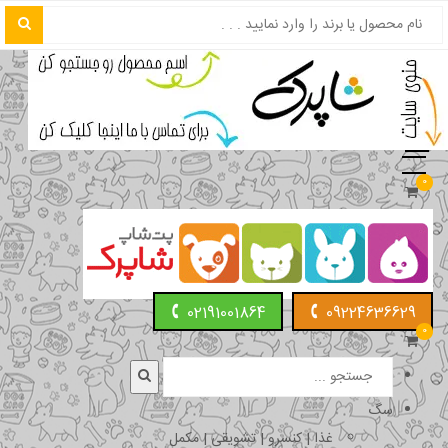
0
02191001864
09224636629
0
سگ
غذا | کنسرو | تشویقی | مکمل