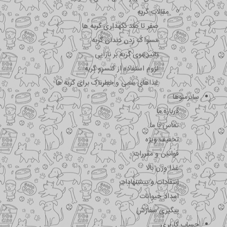
مقالات گربه
صفر تا صد نگهداری گربه ها
مسواک زدن دندان گربه
تاثیر موی گربه بر نازایی
لزوم استفاده از کنسرو گربه
غذاهای سمی و خطرناک برای گربه ها
سایرمنوها
درباره ما
تماس با ما
تخفیف ویژه
قوانین و مقررات
غذا وزن بالا
انتقادات و پیشنهادات
امداد حیوانات
پیگیری سفارش
حساب کاربری