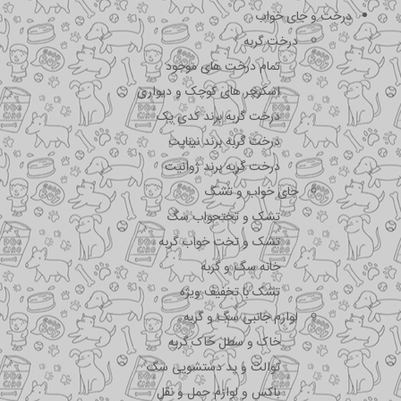
درخت و جای خواب
درخت گربه
تمام درخت های موجود
اسکرچر های کوچک و دیواری
درخت گربه برند کدی پک
درخت گربه برند نیناپت
درخت گربه برند ژوانیت
جای خواب و تشک
تشک و تختحواب سگ
تشک و تخت خواب گربه
خانه سگ و گربه
تشک با تخفیف ویژه
لوازم جانبی سگ و گربه
خاک و سطل خاک گربه
توالت و پد دستشویی سگ
باکس و لوازم حمل و نقل