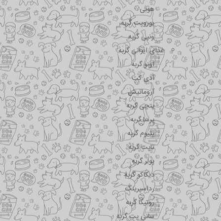
هوبی
یوروپت گربه
ونپی گربه
غذای ایرانی گربه
اونو گربه
آدی کت
آروماتیش
پتچی گربه
پرسا گربه
پتیوم گربه
تاپت گربه
پولر گربه
دیکاکو گربه
رداسپرینگ
روتیکا گربه
سانی پت گربه