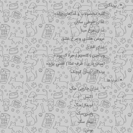
پرندگان
کلیه محصولات و غذاهای پرنده
غذای طوطی سانان
غذای مرغ مینا
عروس هلندی و مرغ عشق
غذای قناری
ویتامین | کلسیم | سرلاک پرنده
اسباب بازی | ظرف غذا | قفس پرنده
پرندگان زینتی کوچک
برندها
غذای خارجی سگ
اکسل
اویمال سگ
بابین سگ
بیفار سگ
بوش