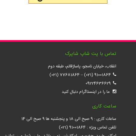
تماس با پت شاپ شاپرک
انقلاب، خیابان نامجو، پاساژقائم، طبقه دوم
77681864 (021)
–
91001864 (021)
09224636629
ما را در اینستاگرام دنبال کنید
ساعت کاری
ساعات کاری : 9 صبح الی 18 و پنجشنبه ها 9 صبح الی 14
تلفن تماس ویژه : 91001864 (021)