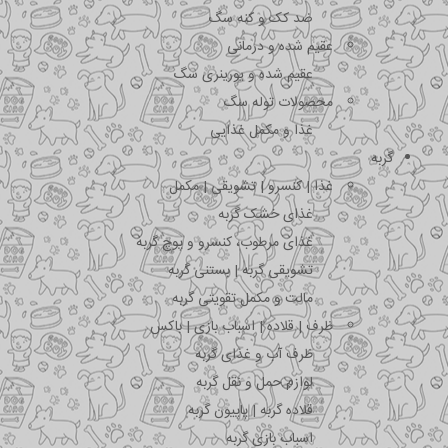
ضد کک و کنه سگ
عقیم شده و درمانی
عقیم شده و یورینری سگ
محصولات توله سگ
غذا و مکمل غذایی
گربه
غذا | کنسرو | تشویقی | مکمل
غذای خشک گربه
غذای مرطوب، کنسرو و پوچ گربه
تشویقی گربه | بستنی گربه
مالت و مکمل تقویتی گربه
ظرف | قلاده | اسباب بازی | باکس
ظرف آب و غذای گربه
لوازم حمل و نقل گربه
قلاده گربه | پاپیون گربه
اسباب بازی گربه