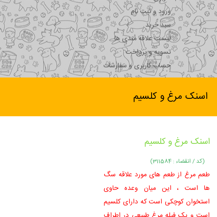
ورود و ثبت نام
سبد خرید
لیست علاقه مندی ها
تسویه و پرداخت
حساب کاربری و سفارشات
اسنک مرغ و کلسیم
اسنک مرغ و کلسیم
(کد / انقضاء : 311584)
طعم مرغ از طعم های مورد علاقه سگ
ها است ، این میان وعده حاوی
استخوان کوچکی است که دارای کلسیم
است و یک فیله مرغ طبیعی در اطراف