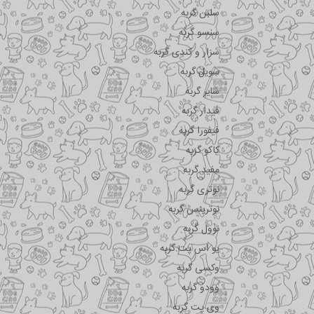
سلبن گربه
سنسو گربه
سزار و کندی گربه
سویل گربه
شایر گربه
فیدار گربه
فیفورا گربه
کاکو گربه
مفید گربه
نوتری گربه
نوترینس گربه
نوول گربه
یو اس پت گربه
وکسی گربه
وودو گربه
وی پت گربه