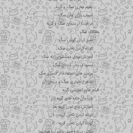
عقیم سازی سگ و گربه
اسباب بازی های سگ
مراقبت از دندان سگ و گربه
مقالات سگ
تمیز کردن گوش سگ
کوتاه کردن ناخن سگ
آموزش محل دستشویی به سگ
مسواک زدن دندان سگ
مزیت های استفاده از کنسرو سگ
مدفوع خواری سگ و درمان آن
فیلم های آموزشی گربه
چیدمان خانه های گربه دار
آموزش زبان بدن گربه ها
کوتاه کردن ناخن گربه – 1
کوتاه کردن ناخن گربه – 2
نکاتی درباره جمل باکس با هواپیما