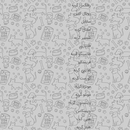
رفلکس گربه
رویال کنین
سانابل
سانال گربه
شسیر گربه
فلاتازور
فلامینگو گربه
فریسکیز
کلاینی گربه
گورمت گربه
مونژه گربه
مونلو گربه
وینستون گربه
ویسکاس
هپی کت
هیلز گربه