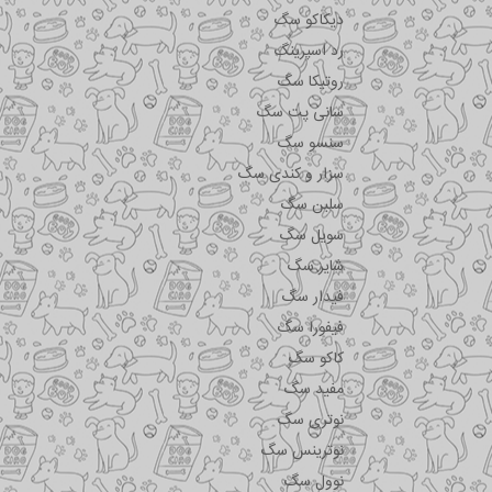
دیکاکو سگ
رد اسپرینگ
روتیکا سگ
سانی پت سگ
سنسو سگ
سزار و کندی سگ
سلبن سگ
سویل سگ
شایر سگ
فیدار سگ
فیفورا سگ
کاکو سگ
مفید سگ
نوتری سگ
نوترینس سگ
نوول سگ