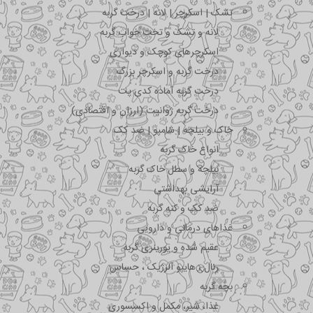
تشک | اسکرچر | لانه | درخت گربه
لانه و تشک و تخت خواب گربه
اسکرچرهای کوچک و دیواری
درخت گربه و اسکرچر بزرگ
درخت گربه آماده کدی پت
درخت گربه ژوانیت (ارزان و اقتصادی)
خاک و بیلچه | شامپو | ضد کک
انواع خاک گربه
بیلچه و سطل خاک گربه
آرایشی بهداشتی
ضد کک و کنه گربه
غذاهای درمانی و دارویی
عقیم شده و یورینری گربه
رنال ، هایپو آلرژیک ، حساس
بچه گربه
غذا، شیر، مکمل و اکسسوری