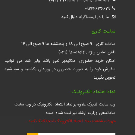
77681864 (021)
–
91001864 (021)
09224636629
ما را در اینستاگرام دنبال کنید
ساعت کاری
ساعات کاری : 9 صبح الی 18 و پنجشنبه ها 9 صبح الی 14
تلفن تماس ویژه : 91001864 (021)
امکان خرید حضوری امکانپذیر نمی باشد ولی شما می توانید
سفارش خود را به صورت حضوری در روزهای یکشنبه و سه شنبه
تحویل بگیرید.
نماد اعتماد الکترونیک
وب سایت شاپرک علاوه بر نماد اعتماد الکترونیک در وب سایت
ساماندهی وزارت ارشاد نیز ثبت شده است .
جهت مشاهده نماد اعتماد الکترونیک اینجا کلیک کنید