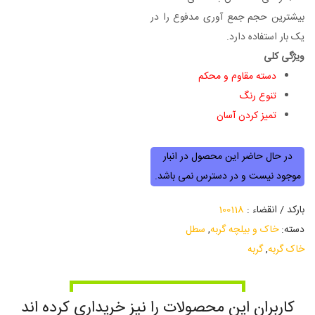
بیشترین حجم جمع آوری مدفوع را در
یک بار استفاده دارد.
ویژگی کلی
دسته مقاوم و محکم
تنوع رنگ
تمیز کردن آسان
در حال حاضر این محصول در انبار
موجود نیست و در دسترس نمی باشد.
بارکد / انقضاء :
100118
دسته:
خاک و بیلچه گربه
,
سطل
خاک گربه
,
گربه
کاربران این محصولات را نیز خریداری کرده اند