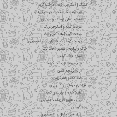
تشک | اسکرچر | لانه | درخت گربه
لانه و تشک و تخت خواب گربه
اسکرچرهای کوچک و دیواری
درخت گربه و اسکرچر بزرگ
درخت گربه آماده کدی پت
درخت گربه ژوانیت (ارزان و اقتصادی)
خاک و بیلچه | شامپو | ضد کک
انواع خاک گربه
بیلچه و سطل خاک گربه
آرایشی بهداشتی
ضد کک و کنه گربه
غذاهای درمانی و دارویی
عقیم شده و یورینری گربه
رنال ، هایپو آلرژیک ، حساس
بچه گربه
غذا، شیر، مکمل و اکسسوری