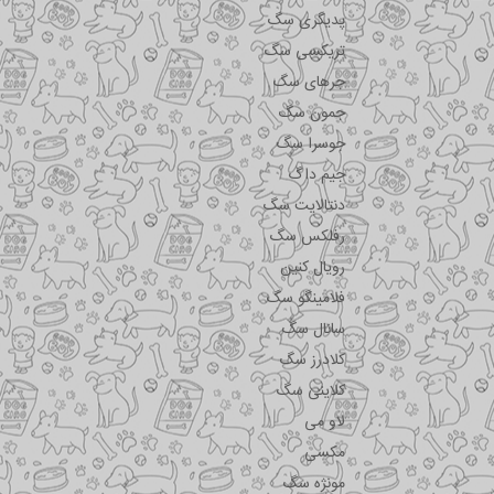
پدیگری سگ
تریکسی سگ
جرهای سگ
جمون سگ
جوسرا سگ
جیم داگ
دنتالایت سگ
رفلکس سگ
رویال کنین
فلامینگو سگ
سانال سگ
کلادرز سگ
کلاینی سگ
لاو می
مکسی
مونژه سگ