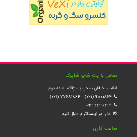
تماس با پت شاپ شاپرک
انقلاب، خیابان نامجو، پاساژقائم، طبقه دوم
77681864 (021)
–
91001864 (021)
09224636629
ما را در اینستاگرام دنبال کنید
ساعت کاری