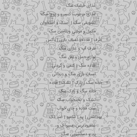
غذای خشک سگ
غذای مرطوب، کنسرو و پوچ سگ
تشویقی سگ | اسنک و استخوان
مکمل و مولتی ویتامین سگ
ظرف | قلاده | اسباب بازی | باکس
ظرف آب و غذای سگ
لوازم حمل و نقل سگ
قلاده سگ | کتفی و گردنی
اسباب بازی سگ و دندانی
خانه سگ | پارک | تشک | قلاده
خانه سگ و پارک سگ
تشک و تختخواب سگ
ست قلاده و جای خواب
بهداشتی | پد | شامپو | ضد کک
شامپو، برس، مسواک و …
پد و دستشویی سگ