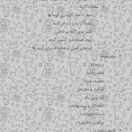
مقالات گربه
صفر تا صد نگهداری گربه ها
مسواک زدن دندان گربه
تاثیر موی گربه بر نازایی
لزوم استفاده از کنسرو گربه
غذاهای سمی و خطرناک برای گربه ها
سایرمنوها
درباره ما
تماس با ما
تخفیف ویژه
قوانین و مقررات
غذا وزن بالا
انتقادات و پیشنهادات
امداد حیوانات
پیگیری سفارش
حساب کاربری