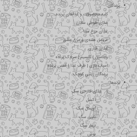
پرندگان
کلیه محصولات و غذاهای پرنده
غذای طوطی سانان
غذای مرغ مینا
عروس هلندی و مرغ عشق
غذای قناری
ویتامین | کلسیم | سرلاک پرنده
اسباب بازی | ظرف غذا | قفس پرنده
پرندگان زینتی کوچک
برندها
غذای خارجی سگ
اکسل
اویمال سگ
بابین سگ
بیفار سگ
بوش