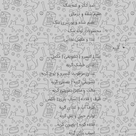
ضد کک و کنه سگ
عقیم شده و درمانی
عقیم شده و یورینری سگ
محصولات توله سگ
غذا و مکمل غذایی
گربه
غذا | کنسرو | تشویقی | مکمل
غذای خشک گربه
غذای مرطوب، کنسرو و پوچ گربه
تشویقی گربه | بستنی گربه
مالت و مکمل تقویتی گربه
ظرف | قلاده | اسباب بازی | باکس
ظرف آب و غذای گربه
لوازم حمل و نقل گربه
قلاده گربه | پاپیون گربه
اسباب بازی گربه