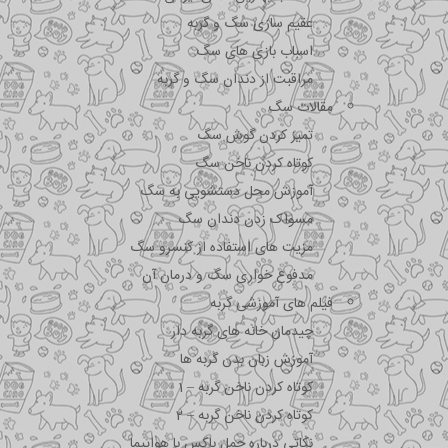
عقیم سازی سگ و گربه
اسباب بازی های سگ
مراقبت از دندان سگ و گربه
مقالات سگ
تمیز کردن گوش سگ
کوتاه کردن ناخن سگ
آموزش محل دستشویی به سگ
مسواک زدن دندان سگ
مزیت های استفاده از کنسرو سگ
مدفوع خواری سگ و درمان آن
فیلم های آموزشی گربه
چیدمان خانه های گربه دار
آموزش زبان بدن گربه ها
کوتاه کردن ناخن گربه – 1
کوتاه کردن ناخن گربه – 2
نکاتی درباره جمل باکس با هواپیما