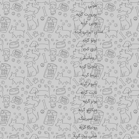
هوبی
یوروپت گربه
ونپی گربه
غذای ایرانی گربه
اونو گربه
آدی کت
آروماتیش
پتچی گربه
پرسا گربه
پتیوم گربه
تاپت گربه
پولر گربه
دیکاکو گربه
رداسپرینگ
روتیکا گربه
سانی پت گربه