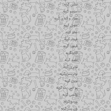
سلبن گربه
سنسو گربه
سزار و کندی گربه
سویل گربه
شایر گربه
فیدار گربه
فیفورا گربه
کاکو گربه
مفید گربه
نوتری گربه
نوترینس گربه
نوول گربه
یو اس پت گربه
وکسی گربه
وودو گربه
وی پت گربه