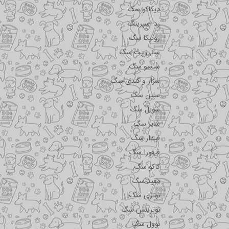
دیکاکو سگ
رد اسپرینگ
روتیکا سگ
سانی پت سگ
سنسو سگ
سزار و کندی سگ
سلبن سگ
سویل سگ
شایر سگ
فیدار سگ
فیفورا سگ
کاکو سگ
مفید سگ
نوتری سگ
نوترینس سگ
نوول سگ