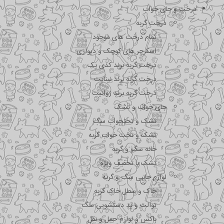
درخت و جای خواب
درخت گربه
تمام درخت های موجود
اسکرچر های کوچک و دیواری
درخت گربه برند کدی پک
درخت گربه برند نیناپت
درخت گربه برند ژوانیت
جای خواب و تشک
تشک و تختحواب سگ
تشک و تخت خواب گربه
خانه سگ و گربه
تشک با تخفیف ویژه
لوازم جانبی سگ و گربه
خاک و سطل خاک گربه
توالت و پد دستشویی سگ
باکس و لوازم حمل و نقل