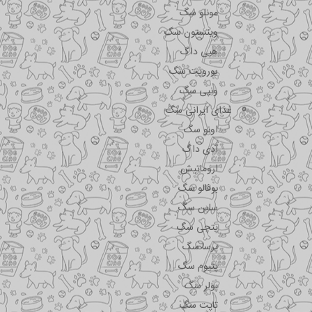
مونلو سگ
وینستون سگ
هپی داگ
یوروپت سگ
ونپی سگ
غذای ایرانی سگ
اونو سگ
آدی داگ
اروماتیش
بوفالو سگ
سلبن سگ
پتچی سگ
پرسا سگ
پتیوم سگ
پولر سگ
تاپت سگ