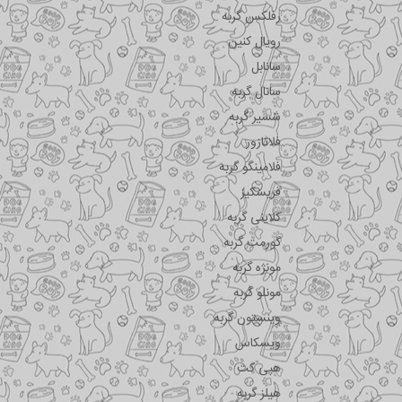
رفلکس گربه
رویال کنین
سانابل
سانال گربه
شسیر گربه
فلاتازور
فلامینگو گربه
فریسکیز
کلاینی گربه
گورمت گربه
مونژه گربه
مونلو گربه
وینستون گربه
ویسکاس
هپی کت
هیلز گربه