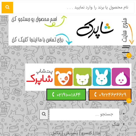
0
02191001864
09224636629
0
سگ
غذا | کنسرو | تشویقی | مکمل