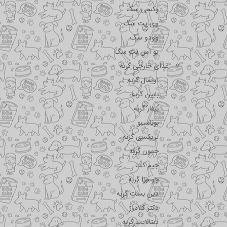
وکسی سگ
وی پت سگ
وودو سگ
یو اس پت سگ
غذای خارجی گربه
اویمال گربه
بابین گربه
بیفار گربه
بوناسیبو
تریکسی گربه
جمون گربه
جیم کت
جوسرا گربه
دین بست گربه
دکتر کلادرز
دنتالایت گربه