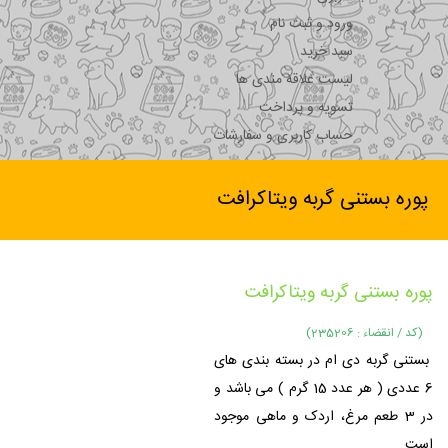
ورود و ثبت نام
سبد خرید
لیست علاقه مندی ها
تسویه و پرداخت
حساب کاربری و سفارشات
پوره بستنی گربه ویتاکرافت
پوره بستنی گربه ویتاکرافت
(کد / انقضاء : 235206)
بستنی گربه دی ام در بسته بندی های
6 عددی ( هر عدد 15 گرم ) می باشد و
در 3 طعم مرغ، اردک و ماهی موجود
است.