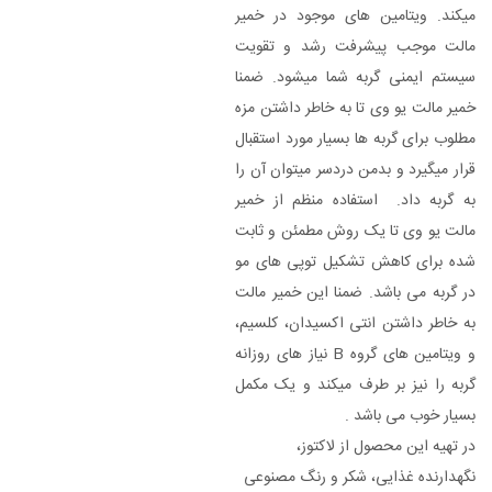
میکند. ویتامین های موجود در خمیر
مالت موجب پیشرفت رشد و تقویت
سیستم ایمنی گربه شما میشود. ضمنا
خمیر مالت یو وی تا به خاطر داشتن مزه
مطلوب برای گربه ها بسیار مورد استقبال
قرار میگیرد و بدمن دردسر میتوان آن را
به گربه داد. استفاده منظم از خمیر
مالت یو وی تا یک روش مطمئن و ثابت
شده برای کاهش تشکیل توپی های مو
در گربه می باشد. ضمنا این خمیر مالت
به خاطر داشتن انتی اکسیدان، کلسیم،
و ویتامین های گروه B نیاز های روزانه
گربه را نیز بر طرف میکند و یک مکمل
بسیار خوب می باشد .
در تهیه این محصول از لاکتوز،
نگهدارنده غذایی، شکر و رنگ مصنوعی