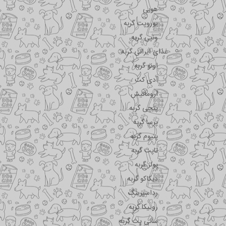
هوبی
یوروپت گربه
ونپی گربه
غذای ایرانی گربه
اونو گربه
آدی کت
آروماتیش
پتچی گربه
پرسا گربه
پتیوم گربه
تاپت گربه
پولر گربه
دیکاکو گربه
رداسپرینگ
روتیکا گربه
سانی پت گربه