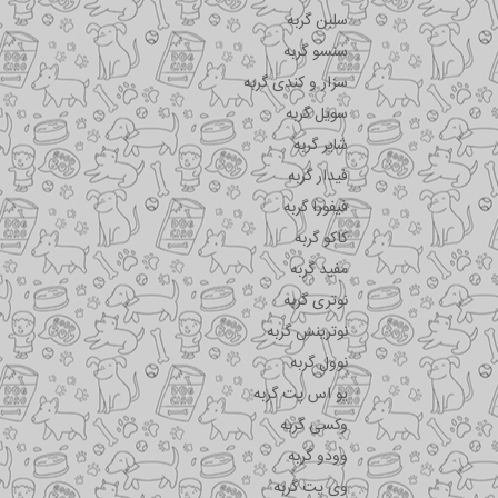
سلبن گربه
سنسو گربه
سزار و کندی گربه
سویل گربه
شایر گربه
فیدار گربه
فیفورا گربه
کاکو گربه
مفید گربه
نوتری گربه
نوترینس گربه
نوول گربه
یو اس پت گربه
وکسی گربه
وودو گربه
وی پت گربه