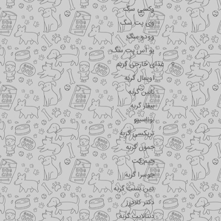
وکسی سگ
وی پت سگ
وودو سگ
یو اس پت سگ
غذای خارجی گربه
اویمال گربه
بابین گربه
بیفار گربه
بوناسیبو
تریکسی گربه
جمون گربه
جیم کت
جوسرا گربه
دین بست گربه
دکتر کلادرز
دنتالایت گربه