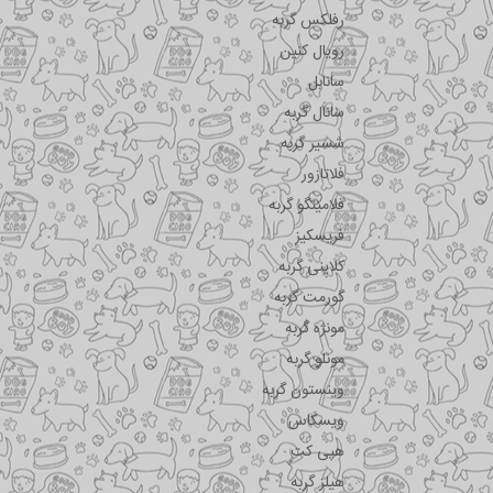
رفلکس گربه
رویال کنین
سانابل
سانال گربه
شسیر گربه
فلاتازور
فلامینگو گربه
فریسکیز
کلاینی گربه
گورمت گربه
مونژه گربه
مونلو گربه
وینستون گربه
ویسکاس
هپی کت
هیلز گربه