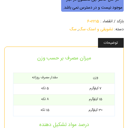
موجود نیست و در دسترس نمی باشد.
بارکد / انقضاء :
602215
دسته:
تشویقی و اسنک سگ
,
سگ
توضیحات
میزان مصرف بر حسب وزن
وزن
مقدار مصرف روزانه
7 کیلوگرم
5 تکه
15 کیلوگرم
8 تکه
30 کیلوگرم
15 تکه
درصد مواد تشکیل دهنده