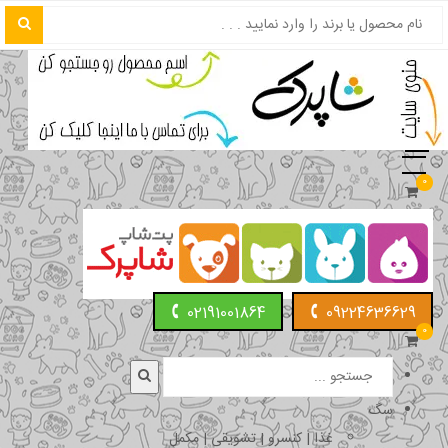
0
02191001864
09224636629
0
سگ
غذا | کنسرو | تشویقی | مکمل