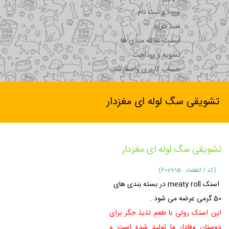
ورود و ثبت نام
سبد خرید
لیست علاقه مندی ها
تسویه و پرداخت
حساب کاربری و سفارشات
تشویقی سگ لوله ای مغزدار
تشویقی سگ لوله ای مغزدار
(کد / انقضاء : 602215)
اسنک meaty roll در بسته بندی های
50 گرمی عرضه می شود .
این اسنک رولی با طعم لذیذ جگر برای
دوستان وفادار ما تولید شده است و