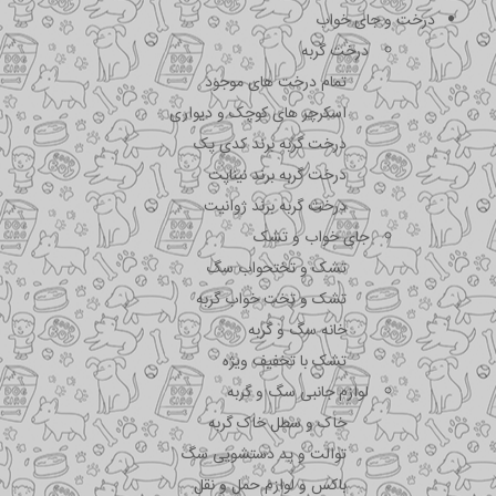
درخت و جای خواب
درخت گربه
تمام درخت های موجود
اسکرچر های کوچک و دیواری
درخت گربه برند کدی پک
درخت گربه برند نیناپت
درخت گربه برند ژوانیت
جای خواب و تشک
تشک و تختحواب سگ
تشک و تخت خواب گربه
خانه سگ و گربه
تشک با تخفیف ویژه
لوازم جانبی سگ و گربه
خاک و سطل خاک گربه
توالت و پد دستشویی سگ
باکس و لوازم حمل و نقل