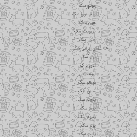
مونلو سگ
وینستون سگ
هپی داگ
یوروپت سگ
ونپی سگ
غذای ایرانی سگ
اونو سگ
آدی داگ
اروماتیش
بوفالو سگ
سلبن سگ
پتچی سگ
پرسا سگ
پتیوم سگ
پولر سگ
تاپت سگ