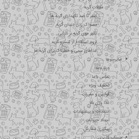
مقالات گربه
صفر تا صد نگهداری گربه ها
مسواک زدن دندان گربه
تاثیر موی گربه بر نازایی
لزوم استفاده از کنسرو گربه
غذاهای سمی و خطرناک برای گربه ها
سایرمنوها
درباره ما
تماس با ما
تخفیف ویژه
قوانین و مقررات
غذا وزن بالا
انتقادات و پیشنهادات
امداد حیوانات
پیگیری سفارش
حساب کاربری