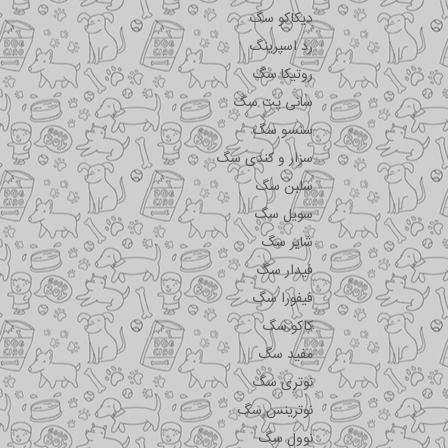
دیکاکو سگ
رد اسپرینگ
روتیکا سگ
سانی پت سگ
سنسو سگ
سزار و کندی سگ
سلبن سگ
سویل سگ
شایر سگ
فیدار سگ
فیفورا سگ
کاکو سگ
مفید سگ
نوتری سگ
نوترینس سگ
نوول سگ