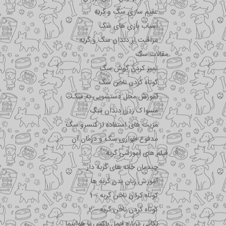
عقیم سازی سگ و گربه
اسباب بازی های سگ
مراقبت از دندان سگ و گربه
مقالات سگ
تمیز کردن گوش سگ
کوتاه کردن ناخن سگ
آموزش محل دستشویی به سگ
مسواک زدن دندان سگ
مزیت های استفاده از کنسرو سگ
مدفوع خواری سگ و درمان آن
فیلم های آموزشی گربه
چیدمان خانه های گربه دار
آموزش زبان بدن گربه ها
کوتاه کردن ناخن گربه – 1
کوتاه کردن ناخن گربه – 2
نکاتی درباره جمل باکس با هواپیما