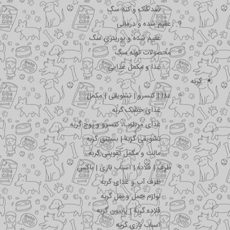
ضد کک و کنه سگ
عقیم شده و درمانی
عقیم شده و یورینری سگ
محصولات توله سگ
غذا و مکمل غذایی
گربه
غذا | کنسرو | تشویقی | مکمل
غذای خشک گربه
غذای مرطوب، کنسرو و پوچ گربه
تشویقی گربه | بستنی گربه
مالت و مکمل تقویتی گربه
ظرف | قلاده | اسباب بازی | باکس
ظرف آب و غذای گربه
لوازم حمل و نقل گربه
قلاده گربه | پاپیون گربه
اسباب بازی گربه