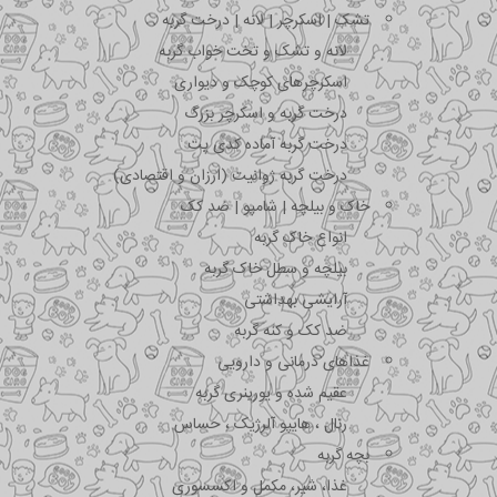
تشک | اسکرچر | لانه | درخت گربه
لانه و تشک و تخت خواب گربه
اسکرچرهای کوچک و دیواری
درخت گربه و اسکرچر بزرگ
درخت گربه آماده کدی پت
درخت گربه ژوانیت (ارزان و اقتصادی)
خاک و بیلچه | شامپو | ضد کک
انواع خاک گربه
بیلچه و سطل خاک گربه
آرایشی بهداشتی
ضد کک و کنه گربه
غذاهای درمانی و دارویی
عقیم شده و یورینری گربه
رنال ، هایپو آلرژیک ، حساس
بچه گربه
غذا، شیر، مکمل و اکسسوری