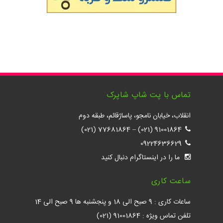
تماس با پت شاپ شاپرک
انقلاب، خیابان نامجو، پاساژقائم، طبقه دوم
77681864 (021)
–
91001864 (021)
09224636629
ما را در اینستاگرام دنبال کنید
ساعت کاری
ساعات کاری : 9 صبح الی 18 و پنجشنبه ها 9 صبح الی 14
تلفن تماس ویژه : 91001864 (021)