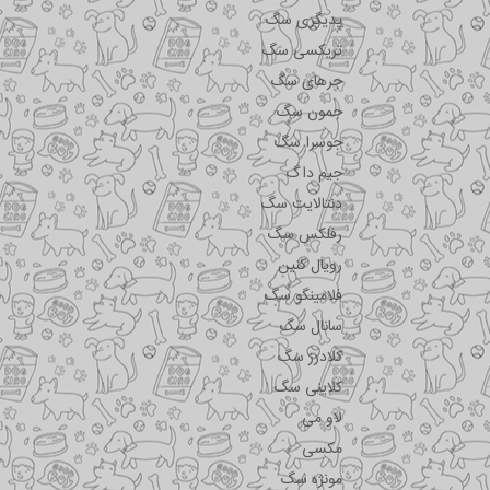
پدیگری سگ
تریکسی سگ
جرهای سگ
جمون سگ
جوسرا سگ
جیم داگ
دنتالایت سگ
رفلکس سگ
رویال کنین
فلامینگو سگ
سانال سگ
کلادرز سگ
کلاینی سگ
لاو می
مکسی
مونژه سگ