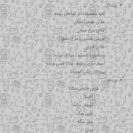
پرندگان
کلیه محصولات و غذاهای پرنده
غذای طوطی سانان
غذای مرغ مینا
عروس هلندی و مرغ عشق
غذای قناری
ویتامین | کلسیم | سرلاک پرنده
اسباب بازی | ظرف غذا | قفس پرنده
پرندگان زینتی کوچک
برندها
غذای خارجی سگ
اکسل
اویمال سگ
بابین سگ
بیفار سگ
بوش