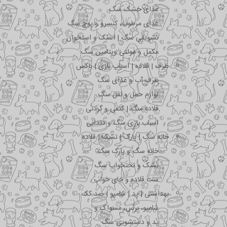
غذای خشک سگ
غذای مرطوب، کنسرو و پوچ سگ
تشویقی سگ | اسنک و استخوان
مکمل و مولتی ویتامین سگ
ظرف | قلاده | اسباب بازی | باکس
ظرف آب و غذای سگ
لوازم حمل و نقل سگ
قلاده سگ | کتفی و گردنی
اسباب بازی سگ و دندانی
خانه سگ | پارک | تشک | قلاده
خانه سگ و پارک سگ
تشک و تختخواب سگ
ست قلاده و جای خواب
بهداشتی | پد | شامپو | ضد کک
شامپو، برس، مسواک و …
پد و دستشویی سگ