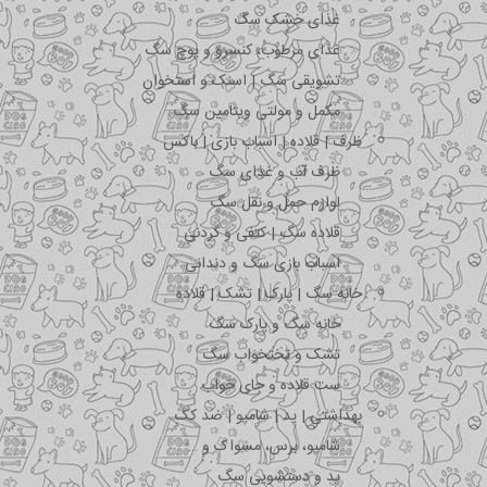
غذای خشک سگ
غذای مرطوب، کنسرو و پوچ سگ
تشویقی سگ | اسنک و استخوان
مکمل و مولتی ویتامین سگ
ظرف | قلاده | اسباب بازی | باکس
ظرف آب و غذای سگ
لوازم حمل و نقل سگ
قلاده سگ | کتفی و گردنی
اسباب بازی سگ و دندانی
خانه سگ | پارک | تشک | قلاده
خانه سگ و پارک سگ
تشک و تختخواب سگ
ست قلاده و جای خواب
بهداشتی | پد | شامپو | ضد کک
شامپو، برس، مسواک و …
پد و دستشویی سگ