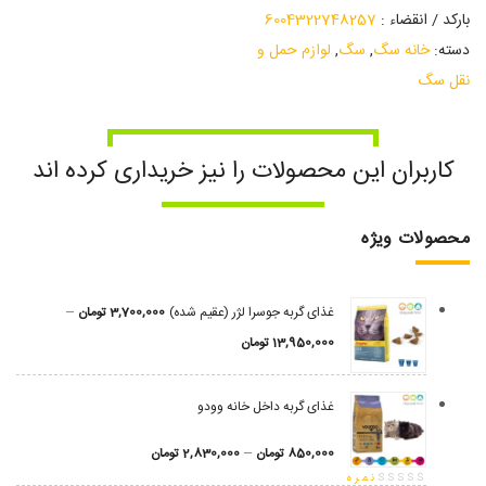
بارکد / انقضاء :
6004322748257
دسته:
خانه سگ
,
سگ
,
لوازم حمل و
نقل سگ
کاربران این محصولات را نیز خریداری کرده اند
محصولات ویژه
–
غذای گربه جوسرا لژر (عقیم شده)
3,700,000
تومان
13,950,000
تومان
غذای گربه داخل خانه وودو
–
850,000
تومان
2,830,000
تومان
نمره