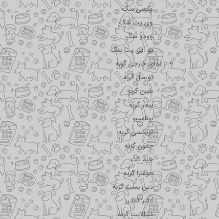
وکسی سگ
وی پت سگ
وودو سگ
یو اس پت سگ
غذای خارجی گربه
اویمال گربه
بابین گربه
بیفار گربه
بوناسیبو
تریکسی گربه
جمون گربه
جیم کت
جوسرا گربه
دین بست گربه
دکتر کلادرز
دنتالایت گربه