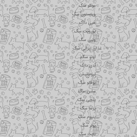
مونلو سگ
وینستون سگ
هپی داگ
یوروپت سگ
ونپی سگ
غذای ایرانی سگ
اونو سگ
آدی داگ
اروماتیش
بوفالو سگ
سلبن سگ
پتچی سگ
پرسا سگ
پتیوم سگ
پولر سگ
تاپت سگ