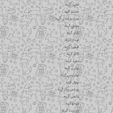
سلبن گربه
سنسو گربه
سزار و کندی گربه
سویل گربه
شایر گربه
فیدار گربه
فیفورا گربه
کاکو گربه
مفید گربه
نوتری گربه
نوترینس گربه
نوول گربه
یو اس پت گربه
وکسی گربه
وودو گربه
وی پت گربه