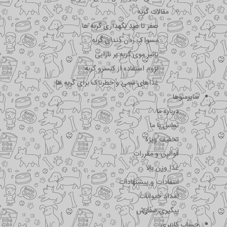
مقالات گربه
صفر تا صد نگهداری گربه ها
مسواک زدن دندان گربه
تاثیر موی گربه بر نازایی
لزوم استفاده از کنسرو گربه
غذاهای سمی و خطرناک برای گربه ها
سایرمنوها
درباره ما
تماس با ما
تخفیف ویژه
قوانین و مقررات
غذا وزن بالا
انتقادات و پیشنهادات
امداد حیوانات
پیگیری سفارش
حساب کاربری