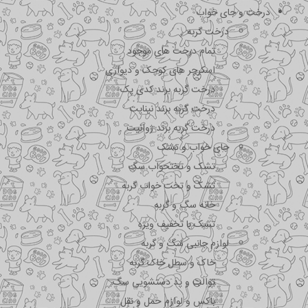
درخت و جای خواب
درخت گربه
تمام درخت های موجود
اسکرچر های کوچک و دیواری
درخت گربه برند کدی پک
درخت گربه برند نیناپت
درخت گربه برند ژوانیت
جای خواب و تشک
تشک و تختحواب سگ
تشک و تخت خواب گربه
خانه سگ و گربه
تشک با تخفیف ویژه
لوازم جانبی سگ و گربه
خاک و سطل خاک گربه
توالت و پد دستشویی سگ
باکس و لوازم حمل و نقل