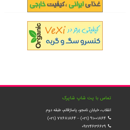
تماس با پت شاپ شاپرک
انقلاب، خیابان نامجو، پاساژقائم، طبقه دوم
77681864 (021)
–
91001864 (021)
09224636629