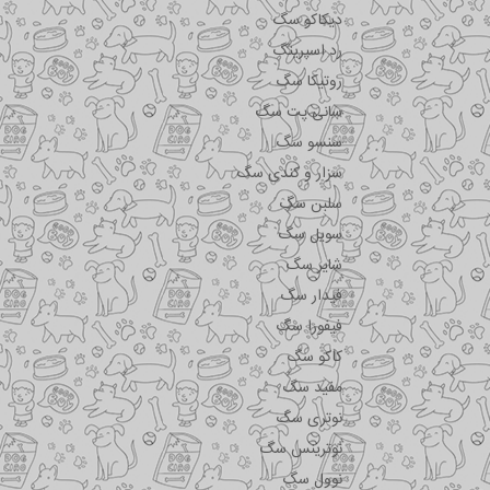
دیکاکو سگ
رد اسپرینگ
روتیکا سگ
سانی پت سگ
سنسو سگ
سزار و کندی سگ
سلبن سگ
سویل سگ
شایر سگ
فیدار سگ
فیفورا سگ
کاکو سگ
مفید سگ
نوتری سگ
نوترینس سگ
نوول سگ