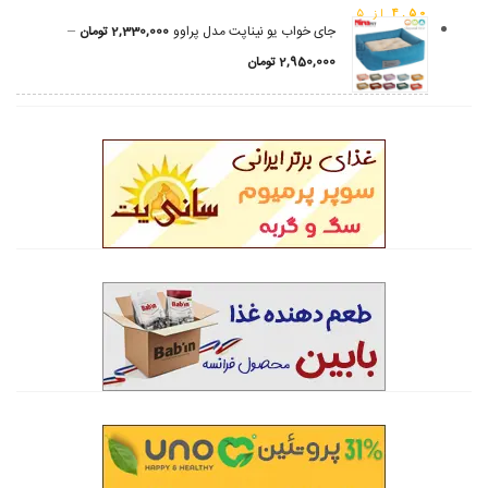
4.50
از 5
–
جای خواب یو نیناپت مدل پراوو
2,330,000
تومان
2,950,000
تومان