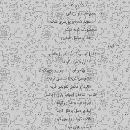
ضد کک و کنه سگ
عقیم شده و درمانی
عقیم شده و یورینری سگ
محصولات توله سگ
غذا و مکمل غذایی
گربه
غذا | کنسرو | تشویقی | مکمل
غذای خشک گربه
غذای مرطوب، کنسرو و پوچ گربه
تشویقی گربه | بستنی گربه
مالت و مکمل تقویتی گربه
ظرف | قلاده | اسباب بازی | باکس
ظرف آب و غذای گربه
لوازم حمل و نقل گربه
قلاده گربه | پاپیون گربه
اسباب بازی گربه