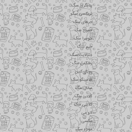
پدیگری سگ
تریکسی سگ
جرهای سگ
جمون سگ
جوسرا سگ
جیم داگ
دنتالایت سگ
رفلکس سگ
رویال کنین
فلامینگو سگ
سانال سگ
کلادرز سگ
کلاینی سگ
لاو می
مکسی
مونژه سگ