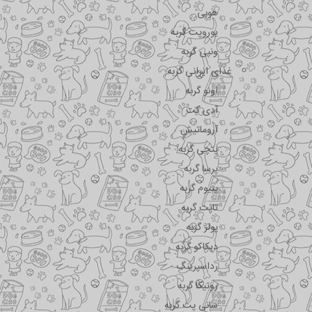
هوبی
یوروپت گربه
ونپی گربه
غذای ایرانی گربه
اونو گربه
آدی کت
آروماتیش
پتچی گربه
پرسا گربه
پتیوم گربه
تاپت گربه
پولر گربه
دیکاکو گربه
رداسپرینگ
روتیکا گربه
سانی پت گربه