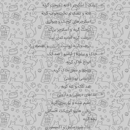
تشک | اسکرچر | لانه | درخت گربه
لانه و تشک و تخت خواب گربه
اسکرچرهای کوچک و دیواری
درخت گربه و اسکرچر بزرگ
درخت گربه آماده کدی پت
درخت گربه ژوانیت (ارزان و اقتصادی)
خاک و بیلچه | شامپو | ضد کک
انواع خاک گربه
بیلچه و سطل خاک گربه
آرایشی بهداشتی
ضد کک و کنه گربه
غذاهای درمانی و دارویی
عقیم شده و یورینری گربه
رنال ، هایپو آلرژیک ، حساس
بچه گربه
غذا، شیر، مکمل و اکسسوری