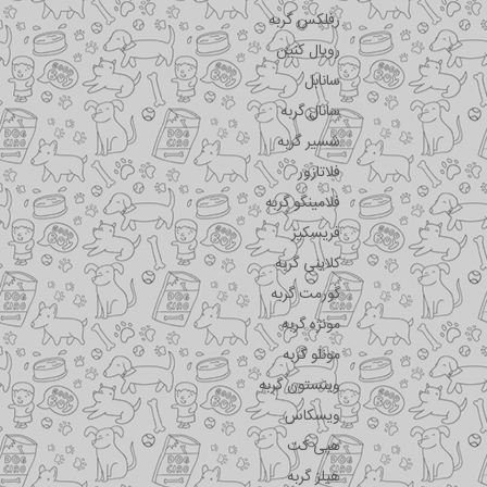
رفلکس گربه
رویال کنین
سانابل
سانال گربه
شسیر گربه
فلاتازور
فلامینگو گربه
فریسکیز
کلاینی گربه
گورمت گربه
مونژه گربه
مونلو گربه
وینستون گربه
ویسکاس
هپی کت
هیلز گربه