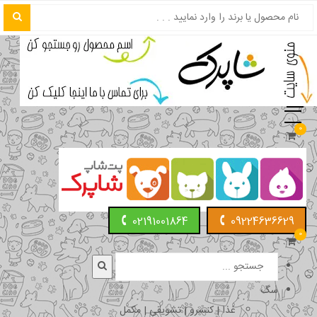
0
02191001864
09224636629
0
سگ
غذا | کنسرو | تشویقی | مکمل