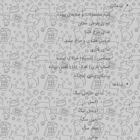
پرندگان
کلیه محصولات و غذاهای پرنده
غذای طوطی سانان
غذای مرغ مینا
عروس هلندی و مرغ عشق
غذای قناری
ویتامین | کلسیم | سرلاک پرنده
اسباب بازی | ظرف غذا | قفس پرنده
پرندگان زینتی کوچک
برندها
غذای خارجی سگ
اکسل
اویمال سگ
بابین سگ
بیفار سگ
بوش