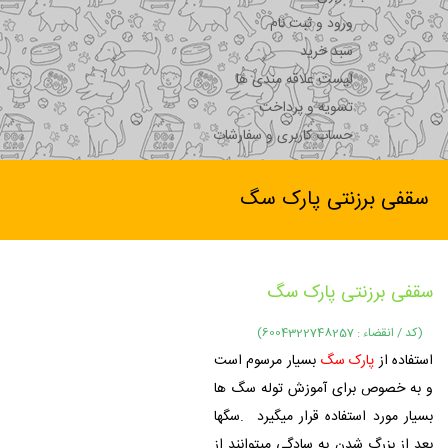
ورود و ثبت نام
سبد خرید
لیست علاقه مندی ها
تسویه و پرداخت
حساب کاربری و سفارشات
سقفی برزنتی پارک سگ
سقفی برزنتی پارک سگ
(کد / انقضاء : 6004322748257)
استفاده از
پارک سگ
بسیار مرسوم است
و به خصوص برای آموزش توله سگ ها
بسیار مورد استفاده قرار میگیرد .سگها
بعد از بزرگ شدن به سادگی میتوانند از