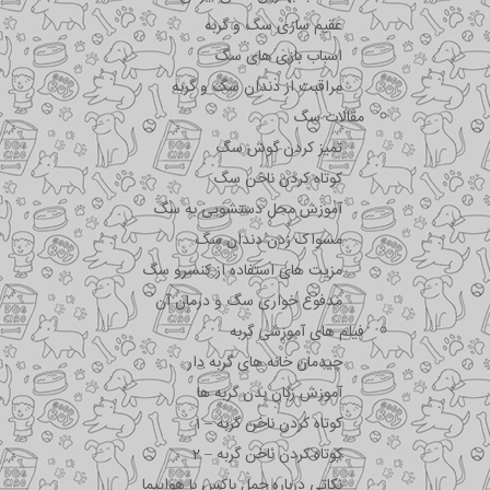
عقیم سازی سگ و گربه
اسباب بازی های سگ
مراقبت از دندان سگ و گربه
مقالات سگ
تمیز کردن گوش سگ
کوتاه کردن ناخن سگ
آموزش محل دستشویی به سگ
مسواک زدن دندان سگ
مزیت های استفاده از کنسرو سگ
مدفوع خواری سگ و درمان آن
فیلم های آموزشی گربه
چیدمان خانه های گربه دار
آموزش زبان بدن گربه ها
کوتاه کردن ناخن گربه – 1
کوتاه کردن ناخن گربه – 2
نکاتی درباره جمل باکس با هواپیما