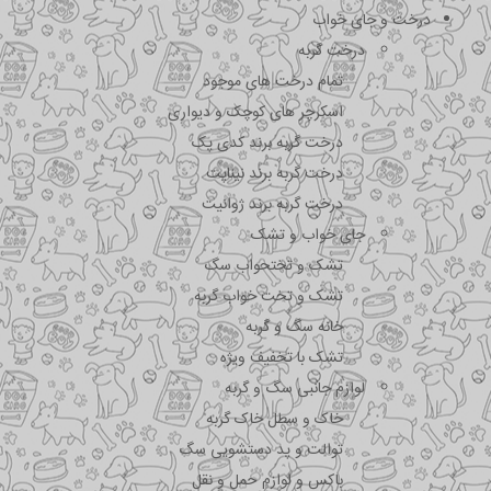
درخت و جای خواب
درخت گربه
تمام درخت های موجود
اسکرچر های کوچک و دیواری
درخت گربه برند کدی پک
درخت گربه برند نیناپت
درخت گربه برند ژوانیت
جای خواب و تشک
تشک و تختحواب سگ
تشک و تخت خواب گربه
خانه سگ و گربه
تشک با تخفیف ویژه
لوازم جانبی سگ و گربه
خاک و سطل خاک گربه
توالت و پد دستشویی سگ
باکس و لوازم حمل و نقل