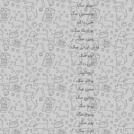
مونلو سگ
وینستون سگ
هپی داگ
یوروپت سگ
ونپی سگ
غذای ایرانی سگ
اونو سگ
آدی داگ
اروماتیش
بوفالو سگ
سلبن سگ
پتچی سگ
پرسا سگ
پتیوم سگ
پولر سگ
تاپت سگ