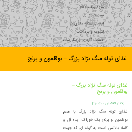
ورود و ثبت نام
سبد خرید
لیست علاقه مندی ها
تسویه و پرداخت
حساب کاربری و سفارشات
غذای توله سگ نژاد بزرگ – بوقلمون و برنج
غذای توله سگ نژاد بزرگ –
بوقلمون و برنج
(کد / انقضاء : 1100120)
غذای توله سگ نژاد بزرگ با طعم
بوقلمون و برنج یک خوراک ایده آل و
کاملا بالانس است به گونه ای که جهت