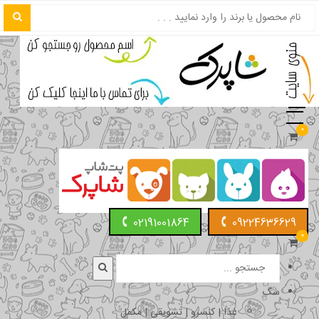
0
02191001864
09224636629
0
سگ
غذا | کنسرو | تشویقی | مکمل