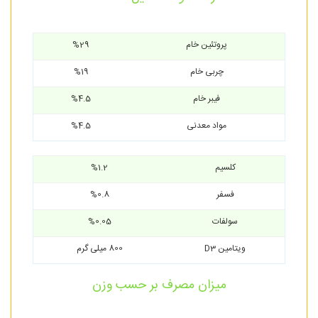
پروتئین خام
%29
چربی خام
%19
فیبر خام
%4.5
مواد معدنی
%4.5
کلسیم
%1.2
فسفر
%0.8
سولفات
%0.05
ویتامین D3
800 میلی گرم
میزان مصرف بر حسب وزن