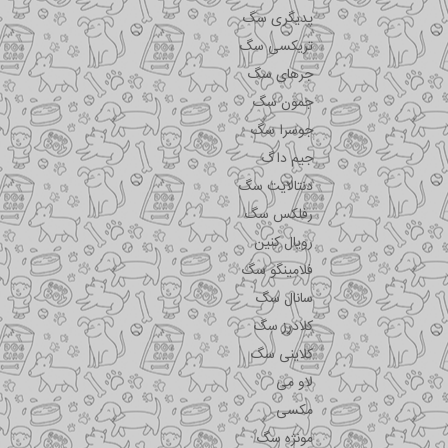
پدیگری سگ
تریکسی سگ
جرهای سگ
جمون سگ
جوسرا سگ
جیم داگ
دنتالایت سگ
رفلکس سگ
رویال کنین
فلامینگو سگ
سانال سگ
کلادرز سگ
کلاینی سگ
لاو می
مکسی
مونژه سگ