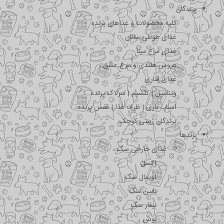
پرندگان
کلیه محصولات و غذاهای پرنده
غذای طوطی سانان
غذای مرغ مینا
عروس هلندی و مرغ عشق
غذای قناری
ویتامین | کلسیم | سرلاک پرنده
اسباب بازی | ظرف غذا | قفس پرنده
پرندگان زینتی کوچک
برندها
غذای خارجی سگ
اکسل
اویمال سگ
بابین سگ
بیفار سگ
بوش