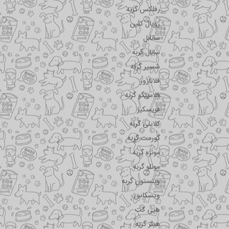
رفلکس گربه
رویال کنین
سانابل
سانال گربه
شسیر گربه
فلاتازور
فلامینگو گربه
فریسکیز
کلاینی گربه
گورمت گربه
مونژه گربه
مونلو گربه
وینستون گربه
ویسکاس
هپی کت
هیلز گربه