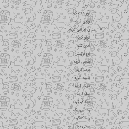
هوبی
یوروپت گربه
ونپی گربه
غذای ایرانی گربه
اونو گربه
آدی کت
آروماتیش
پتچی گربه
پرسا گربه
پتیوم گربه
تاپت گربه
پولر گربه
دیکاکو گربه
رداسپرینگ
روتیکا گربه
سانی پت گربه