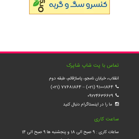
تماس با پت شاپ شاپرک
انقلاب، خیابان نامجو، پاساژقائم، طبقه دوم
77681864 (021)
–
91001864 (021)
09224636629
ما را در اینستاگرام دنبال کنید
ساعت کاری
ساعات کاری : 9 صبح الی 18 و پنجشنبه ها 9 صبح الی 14