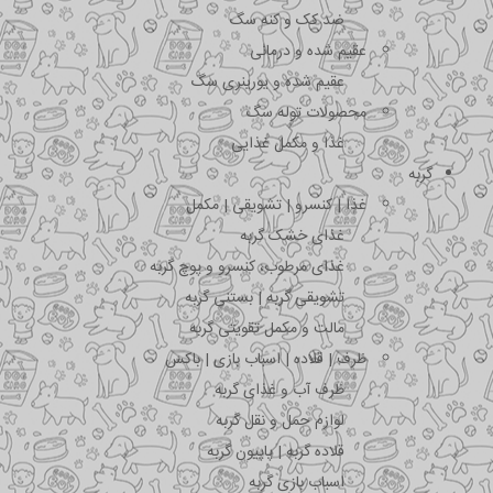
ضد کک و کنه سگ
عقیم شده و درمانی
عقیم شده و یورینری سگ
محصولات توله سگ
غذا و مکمل غذایی
گربه
غذا | کنسرو | تشویقی | مکمل
غذای خشک گربه
غذای مرطوب، کنسرو و پوچ گربه
تشویقی گربه | بستنی گربه
مالت و مکمل تقویتی گربه
ظرف | قلاده | اسباب بازی | باکس
ظرف آب و غذای گربه
لوازم حمل و نقل گربه
قلاده گربه | پاپیون گربه
اسباب بازی گربه