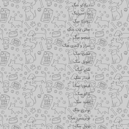
دیکاکو سگ
رد اسپرینگ
روتیکا سگ
سانی پت سگ
سنسو سگ
سزار و کندی سگ
سلبن سگ
سویل سگ
شایر سگ
فیدار سگ
فیفورا سگ
کاکو سگ
مفید سگ
نوتری سگ
نوترینس سگ
نوول سگ