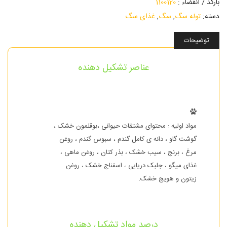
بارکد / انقضاء :
1100120
دسته:
توله سگ
,
سگ
,
غذای سگ
توضیحات
عناصر تشکیل دهنده
مواد اولیه : محتوای مشتقات حیوانی ،بوقلمون خشک ،
گوشت گاو ، دانه ی کامل گندم ، سبوس گندم ، روغن
مرغ ، برنج ، سیب خشک ، بذر کتان ، روغن ماهی ،
غذای میگو ، جلبک دریایی ، اسفناج خشک ، روغن
زیتون و هویج خشک.
درصد مواد تشکیل دهنده