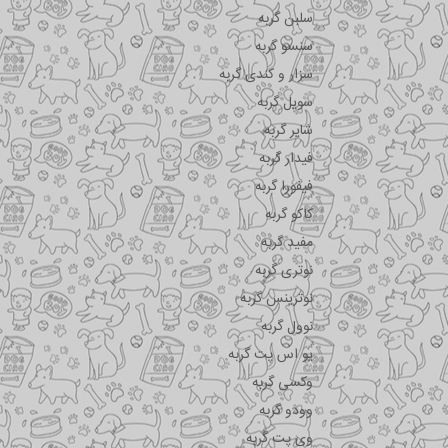
سلبن گربه
سنسو گربه
سزار و کندی گربه
سویل گربه
شایر گربه
فیدار گربه
فیفورا گربه
کاکو گربه
مفید گربه
نوتری گربه
نوترینس گربه
نوول گربه
یو اس پت گربه
وکسی گربه
وودو گربه
وی پت گربه