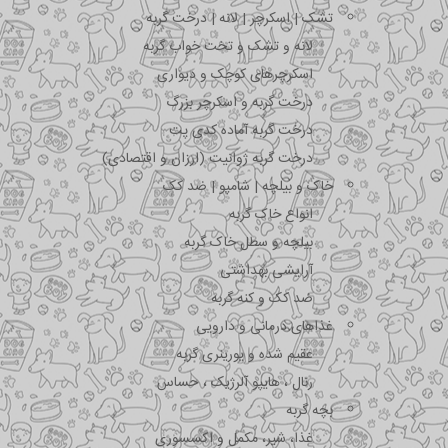
تشک | اسکرچر | لانه | درخت گربه
لانه و تشک و تخت خواب گربه
اسکرچرهای کوچک و دیواری
درخت گربه و اسکرچر بزرگ
درخت گربه آماده کدی پت
درخت گربه ژوانیت (ارزان و اقتصادی)
خاک و بیلچه | شامپو | ضد کک
انواع خاک گربه
بیلچه و سطل خاک گربه
آرایشی بهداشتی
ضد کک و کنه گربه
غذاهای درمانی و دارویی
عقیم شده و یورینری گربه
رنال ، هایپو آلرژیک ، حساس
بچه گربه
غذا، شیر، مکمل و اکسسوری