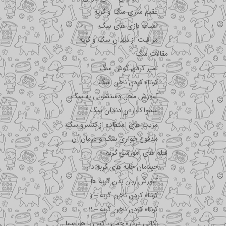
عقیم سازی سگ و گربه
اسباب بازی های سگ
مراقبت از دندان سگ و گربه
مقالات سگ
تمیز کردن گوش سگ
کوتاه کردن ناخن سگ
آموزش محل دستشویی به سگ
مسواک زدن دندان سگ
مزیت های استفاده از کنسرو سگ
مدفوع خواری سگ و درمان آن
فیلم های آموزشی گربه
چیدمان خانه های گربه دار
آموزش زبان بدن گربه ها
کوتاه کردن ناخن گربه – 1
کوتاه کردن ناخن گربه – 2
نکاتی درباره جمل باکس با هواپیما