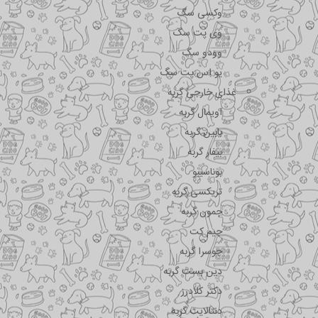
وکسی سگ
وی پت سگ
وودو سگ
یو اس پت سگ
غذای خارجی گربه
اویمال گربه
بابین گربه
بیفار گربه
بوناسیبو
تریکسی گربه
جمون گربه
جیم کت
جوسرا گربه
دین بست گربه
دکتر کلادرز
دنتالایت گربه