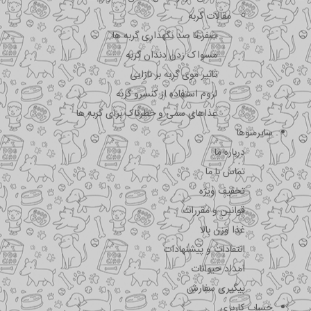
مقالات گربه
صفر تا صد نگهداری گربه ها
مسواک زدن دندان گربه
تاثیر موی گربه بر نازایی
لزوم استفاده از کنسرو گربه
غذاهای سمی و خطرناک برای گربه ها
سایرمنوها
درباره ما
تماس با ما
تخفیف ویژه
قوانین و مقررات
غذا وزن بالا
انتقادات و پیشنهادات
امداد حیوانات
پیگیری سفارش
حساب کاربری