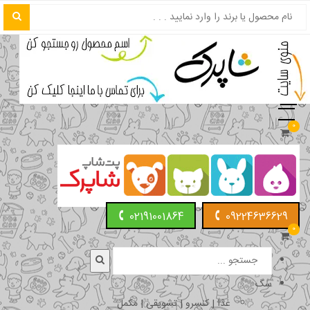
0
02191001864
09224636629
0
سگ
غذا | کنسرو | تشویقی | مکمل