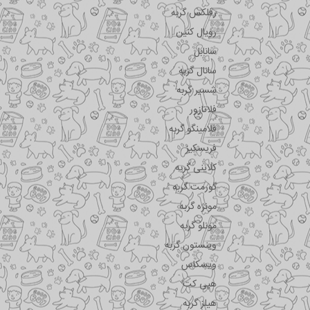
رفلکس گربه
رویال کنین
سانابل
سانال گربه
شسیر گربه
فلاتازور
فلامینگو گربه
فریسکیز
کلاینی گربه
گورمت گربه
مونژه گربه
مونلو گربه
وینستون گربه
ویسکاس
هپی کت
هیلز گربه