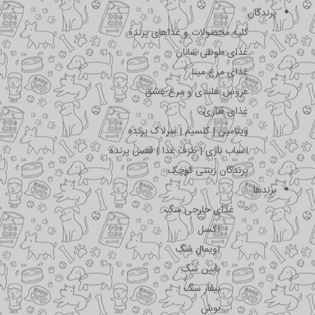
پرندگان
کلیه محصولات و غذاهای پرنده
غذای طوطی سانان
غذای مرغ مینا
عروس هلندی و مرغ عشق
غذای قناری
ویتامین | کلسیم | سرلاک پرنده
اسباب بازی | ظرف غذا | قفس پرنده
پرندگان زینتی کوچک
برندها
غذای خارجی سگ
اکسل
اویمال سگ
بابین سگ
بیفار سگ
بوش