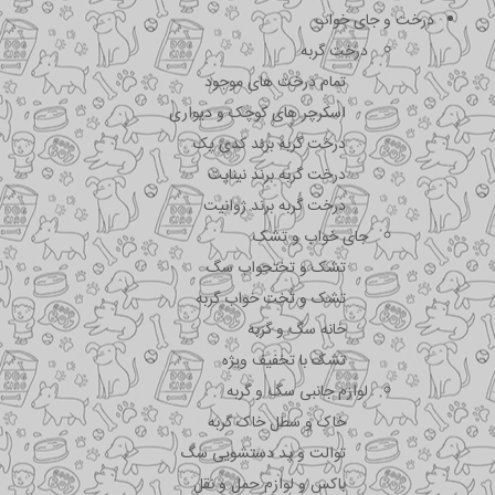
درخت و جای خواب
درخت گربه
تمام درخت های موجود
اسکرچر های کوچک و دیواری
درخت گربه برند کدی پک
درخت گربه برند نیناپت
درخت گربه برند ژوانیت
جای خواب و تشک
تشک و تختحواب سگ
تشک و تخت خواب گربه
خانه سگ و گربه
تشک با تخفیف ویژه
لوازم جانبی سگ و گربه
خاک و سطل خاک گربه
توالت و پد دستشویی سگ
باکس و لوازم حمل و نقل