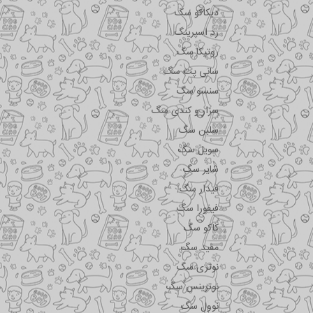
دیکاکو سگ
رد اسپرینگ
روتیکا سگ
سانی پت سگ
سنسو سگ
سزار و کندی سگ
سلبن سگ
سویل سگ
شایر سگ
فیدار سگ
فیفورا سگ
کاکو سگ
مفید سگ
نوتری سگ
نوترینس سگ
نوول سگ