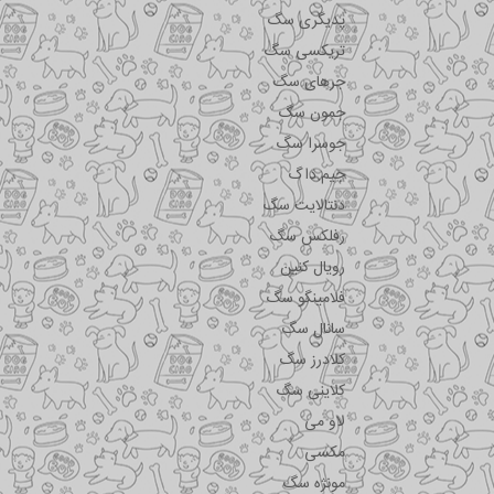
پدیگری سگ
تریکسی سگ
جرهای سگ
جمون سگ
جوسرا سگ
جیم داگ
دنتالایت سگ
رفلکس سگ
رویال کنین
فلامینگو سگ
سانال سگ
کلادرز سگ
کلاینی سگ
لاو می
مکسی
مونژه سگ