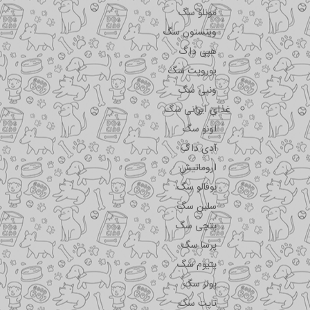
مونلو سگ
وینستون سگ
هپی داگ
یوروپت سگ
ونپی سگ
غذای ایرانی سگ
اونو سگ
آدی داگ
اروماتیش
بوفالو سگ
سلبن سگ
پتچی سگ
پرسا سگ
پتیوم سگ
پولر سگ
تاپت سگ