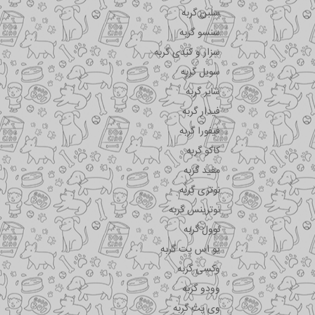
سلبن گربه
سنسو گربه
سزار و کندی گربه
سویل گربه
شایر گربه
فیدار گربه
فیفورا گربه
کاکو گربه
مفید گربه
نوتری گربه
نوترینس گربه
نوول گربه
یو اس پت گربه
وکسی گربه
وودو گربه
وی پت گربه