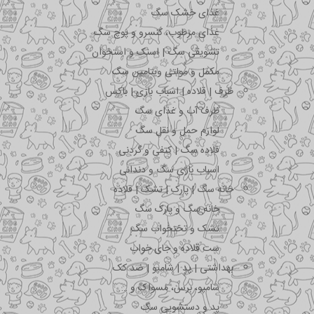
غذای خشک سگ
غذای مرطوب، کنسرو و پوچ سگ
تشویقی سگ | اسنک و استخوان
مکمل و مولتی ویتامین سگ
ظرف | قلاده | اسباب بازی | باکس
ظرف آب و غذای سگ
لوازم حمل و نقل سگ
قلاده سگ | کتفی و گردنی
اسباب بازی سگ و دندانی
خانه سگ | پارک | تشک | قلاده
خانه سگ و پارک سگ
تشک و تختخواب سگ
ست قلاده و جای خواب
بهداشتی | پد | شامپو | ضد کک
شامپو، برس، مسواک و …
پد و دستشویی سگ