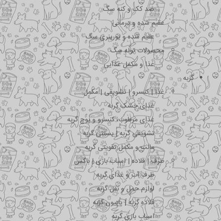
ضد کک و کنه سگ
عقیم شده و درمانی
عقیم شده و یورینری سگ
محصولات توله سگ
غذا و مکمل غذایی
گربه
غذا | کنسرو | تشویقی | مکمل
غذای خشک گربه
غذای مرطوب، کنسرو و پوچ گربه
تشویقی گربه | بستنی گربه
مالت و مکمل تقویتی گربه
ظرف | قلاده | اسباب بازی | باکس
ظرف آب و غذای گربه
لوازم حمل و نقل گربه
قلاده گربه | پاپیون گربه
اسباب بازی گربه