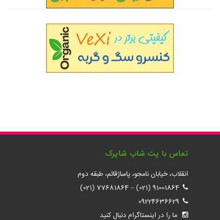
تماس با پت شاپ شاپرک
انقلاب، خیابان نامجو، پاساژقائم، طبقه دوم
77681864 (021)
–
91001864 (021)
09224636629
ما را در اینستاگرام دنبال کنید