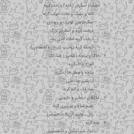
تشک | اسکرچر | لانه | درخت گربه
لانه و تشک و تخت خواب گربه
اسکرچرهای کوچک و دیواری
درخت گربه و اسکرچر بزرگ
درخت گربه آماده کدی پت
درخت گربه ژوانیت (ارزان و اقتصادی)
خاک و بیلچه | شامپو | ضد کک
انواع خاک گربه
بیلچه و سطل خاک گربه
آرایشی بهداشتی
ضد کک و کنه گربه
غذاهای درمانی و دارویی
عقیم شده و یورینری گربه
رنال ، هایپو آلرژیک ، حساس
بچه گربه
غذا، شیر، مکمل و اکسسوری