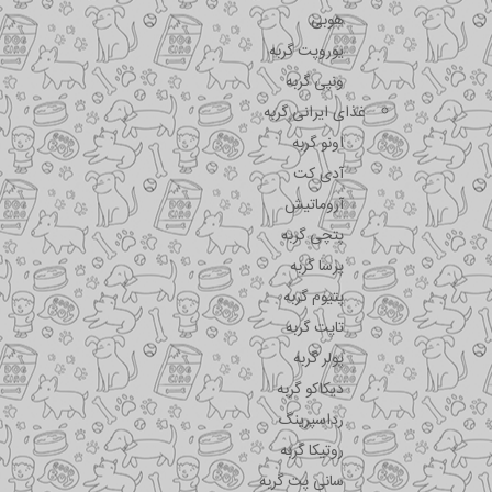
هوبی
یوروپت گربه
ونپی گربه
غذای ایرانی گربه
اونو گربه
آدی کت
آروماتیش
پتچی گربه
پرسا گربه
پتیوم گربه
تاپت گربه
پولر گربه
دیکاکو گربه
رداسپرینگ
روتیکا گربه
سانی پت گربه