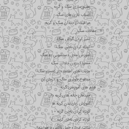
عقیم سازی سگ و گربه
اسباب بازی های سگ
مراقبت از دندان سگ و گربه
مقالات سگ
تمیز کردن گوش سگ
کوتاه کردن ناخن سگ
آموزش محل دستشویی به سگ
مسواک زدن دندان سگ
مزیت های استفاده از کنسرو سگ
مدفوع خواری سگ و درمان آن
فیلم های آموزشی گربه
چیدمان خانه های گربه دار
آموزش زبان بدن گربه ها
کوتاه کردن ناخن گربه – 1
کوتاه کردن ناخن گربه – 2
نکاتی درباره جمل باکس با هواپیما