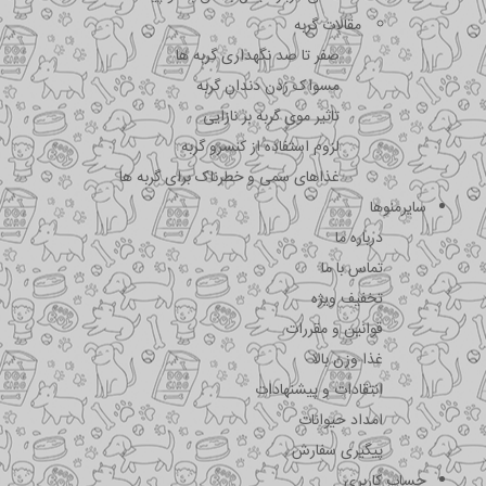
مقالات گربه
صفر تا صد نگهداری گربه ها
مسواک زدن دندان گربه
تاثیر موی گربه بر نازایی
لزوم استفاده از کنسرو گربه
غذاهای سمی و خطرناک برای گربه ها
سایرمنوها
درباره ما
تماس با ما
تخفیف ویژه
قوانین و مقررات
غذا وزن بالا
انتقادات و پیشنهادات
امداد حیوانات
پیگیری سفارش
حساب کاربری