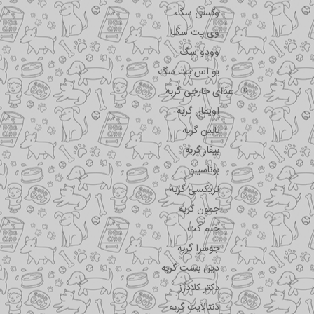
وکسی سگ
وی پت سگ
وودو سگ
یو اس پت سگ
غذای خارجی گربه
اویمال گربه
بابین گربه
بیفار گربه
بوناسیبو
تریکسی گربه
جمون گربه
جیم کت
جوسرا گربه
دین بست گربه
دکتر کلادرز
دنتالایت گربه