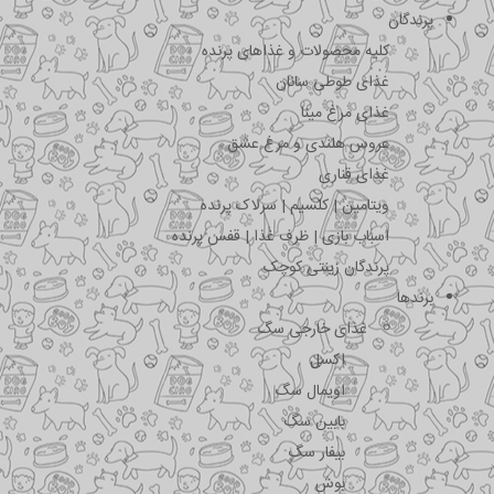
پرندگان
کلیه محصولات و غذاهای پرنده
غذای طوطی سانان
غذای مرغ مینا
عروس هلندی و مرغ عشق
غذای قناری
ویتامین | کلسیم | سرلاک پرنده
اسباب بازی | ظرف غذا | قفس پرنده
پرندگان زینتی کوچک
برندها
غذای خارجی سگ
اکسل
اویمال سگ
بابین سگ
بیفار سگ
بوش