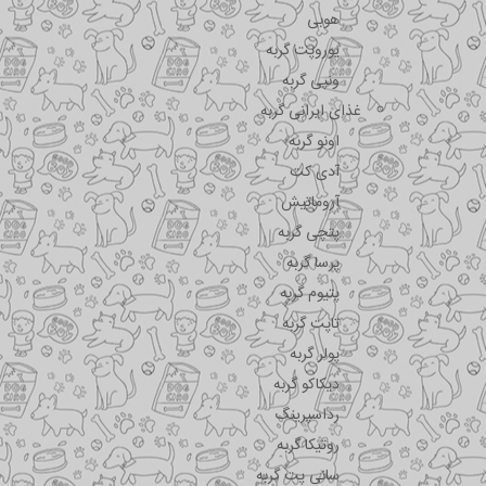
هوبی
یوروپت گربه
ونپی گربه
غذای ایرانی گربه
اونو گربه
آدی کت
آروماتیش
پتچی گربه
پرسا گربه
پتیوم گربه
تاپت گربه
پولر گربه
دیکاکو گربه
رداسپرینگ
روتیکا گربه
سانی پت گربه