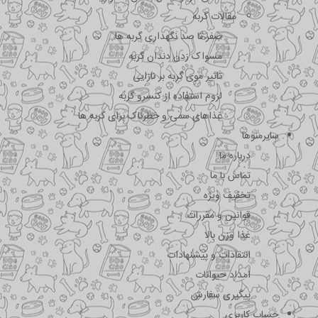
مقالات گربه
صفر تا صد نگهداری گربه ها
مسواک زدن دندان گربه
تاثیر موی گربه بر نازایی
لزوم استفاده از کنسرو گربه
غذاهای سمی و خطرناک برای گربه ها
سایرمنوها
درباره ما
تماس با ما
تخفیف ویژه
قوانین و مقررات
غذا وزن بالا
انتقادات و پیشنهادات
امداد حیوانات
پیگیری سفارش
حساب کاربری