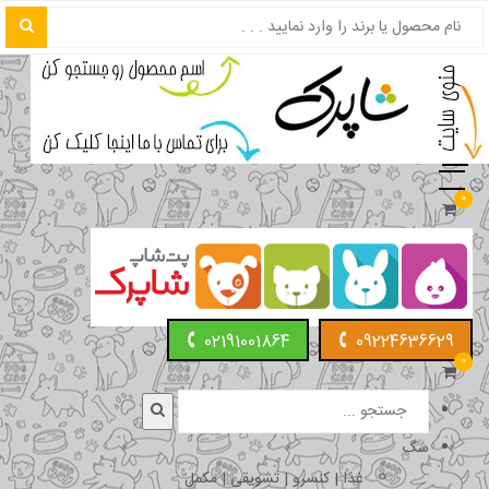
0
02191001864
09224636629
0
سگ
غذا | کنسرو | تشویقی | مکمل