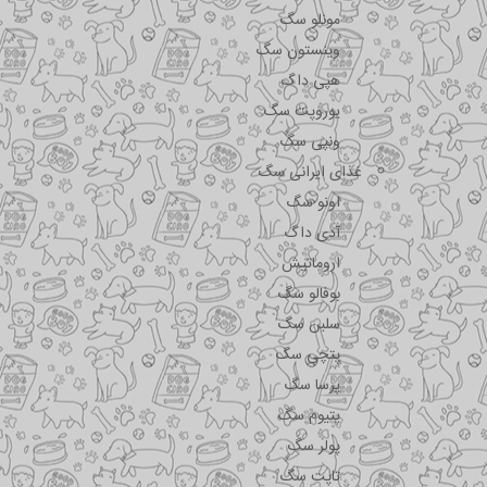
مونلو سگ
وینستون سگ
هپی داگ
یوروپت سگ
ونپی سگ
غذای ایرانی سگ
اونو سگ
آدی داگ
اروماتیش
بوفالو سگ
سلبن سگ
پتچی سگ
پرسا سگ
پتیوم سگ
پولر سگ
تاپت سگ