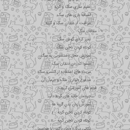
عقیم سازی سگ و گربه
اسباب بازی های سگ
مراقبت از دندان سگ و گربه
مقالات سگ
تمیز کردن گوش سگ
کوتاه کردن ناخن سگ
آموزش محل دستشویی به سگ
مسواک زدن دندان سگ
مزیت های استفاده از کنسرو سگ
مدفوع خواری سگ و درمان آن
فیلم های آموزشی گربه
چیدمان خانه های گربه دار
آموزش زبان بدن گربه ها
کوتاه کردن ناخن گربه – 1
کوتاه کردن ناخن گربه – 2
نکاتی درباره جمل باکس با هواپیما