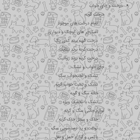
درخت و جای خواب
درخت گربه
تمام درخت های موجود
اسکرچر های کوچک و دیواری
درخت گربه برند کدی پک
درخت گربه برند نیناپت
درخت گربه برند ژوانیت
جای خواب و تشک
تشک و تختحواب سگ
تشک و تخت خواب گربه
خانه سگ و گربه
تشک با تخفیف ویژه
لوازم جانبی سگ و گربه
خاک و سطل خاک گربه
توالت و پد دستشویی سگ
باکس و لوازم حمل و نقل