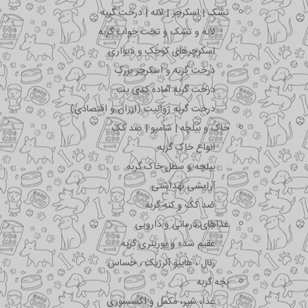
تشک | اسکرچر | لانه | درخت گربه
لانه و تشک و تخت خواب گربه
اسکرچرهای کوچک و دیواری
درخت گربه و اسکرچر بزرگ
درخت گربه آماده کدی پت
درخت گربه ژوانیت (ارزان و اقتصادی)
خاک و بیلچه | شامپو | ضد کک
انواع خاک گربه
بیلچه و سطل خاک گربه
آرایشی بهداشتی
ضد کک و کنه گربه
غذاهای درمانی و دارویی
عقیم شده و یورینری گربه
رنال ، هایپو آلرژیک ، حساس
بچه گربه
غذا، شیر، مکمل و اکسسوری