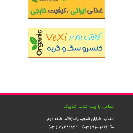
تماس با پت شاپ شاپرک
انقلاب، خیابان نامجو، پاساژقائم، طبقه دوم
77681864 (021)
–
91001864 (021)