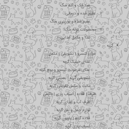
ضد کک و کنه سگ
عقیم شده و درمانی
عقیم شده و یورینری سگ
محصولات توله سگ
غذا و مکمل غذایی
گربه
غذا | کنسرو | تشویقی | مکمل
غذای خشک گربه
غذای مرطوب، کنسرو و پوچ گربه
تشویقی گربه | بستنی گربه
مالت و مکمل تقویتی گربه
ظرف | قلاده | اسباب بازی | باکس
ظرف آب و غذای گربه
لوازم حمل و نقل گربه
قلاده گربه | پاپیون گربه
اسباب بازی گربه