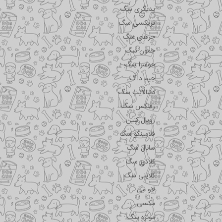
پدیگری سگ
تریکسی سگ
جرهای سگ
جمون سگ
جوسرا سگ
جیم داگ
دنتالایت سگ
رفلکس سگ
رویال کنین
فلامینگو سگ
سانال سگ
کلادرز سگ
کلاینی سگ
لاو می
مکسی
مونژه سگ