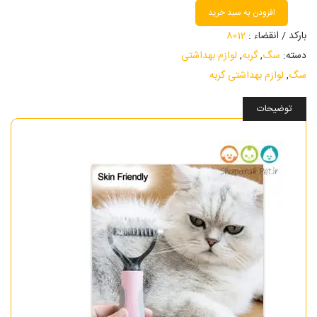
افزودن به سبد خرید
بارکد / انقضاء :
8012
دسته:
سگ
,
گربه
,
لوازم بهداشتی
سگ
,
لوازم بهداشتی گربه
توضیحات