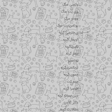
وکسی سگ
وی پت سگ
وودو سگ
یو اس پت سگ
غذای خارجی گربه
اویمال گربه
بابین گربه
بیفار گربه
بوناسیبو
تریکسی گربه
جمون گربه
جیم کت
جوسرا گربه
دین بست گربه
دکتر کلادرز
دنتالایت گربه