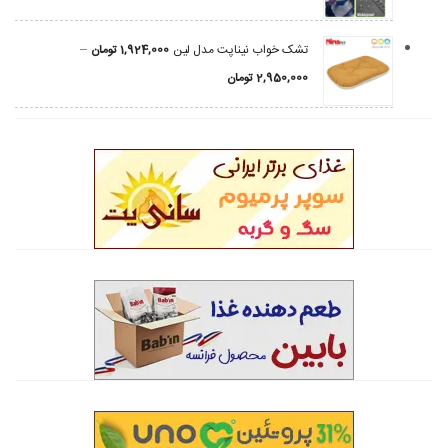
–
تشک خواب نیناپت مدل لین
1,924,000
تومان
2,950,000
تومان