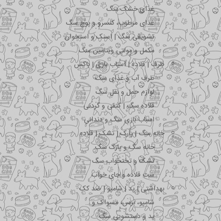
غذای خشک سگ
غذای مرطوب، کنسرو و پوچ سگ
تشویقی سگ | اسنک و استخوان
مکمل و مولتی ویتامین سگ
ظرف | قلاده | اسباب بازی | باکس
ظرف آب و غذای سگ
لوازم حمل و نقل سگ
قلاده سگ | کتفی و گردنی
اسباب بازی سگ و دندانی
خانه سگ | پارک | تشک | قلاده
خانه سگ و پارک سگ
تشک و تختخواب سگ
ست قلاده و جای خواب
بهداشتی | پد | شامپو | ضد کک
شامپو، برس، مسواک و …
پد و دستشویی سگ