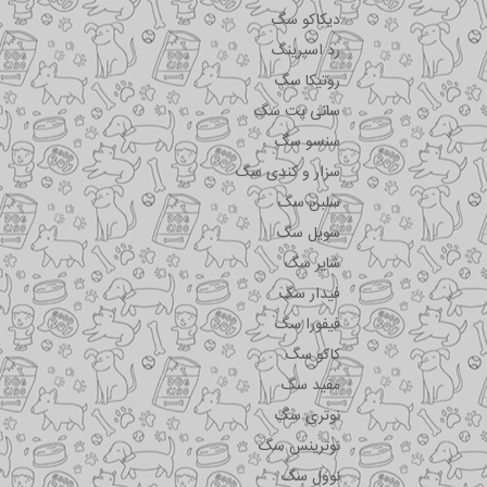
دیکاکو سگ
رد اسپرینگ
روتیکا سگ
سانی پت سگ
سنسو سگ
سزار و کندی سگ
سلبن سگ
سویل سگ
شایر سگ
فیدار سگ
فیفورا سگ
کاکو سگ
مفید سگ
نوتری سگ
نوترینس سگ
نوول سگ