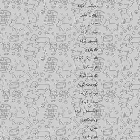
رفلکس گربه
رویال کنین
سانابل
سانال گربه
شسیر گربه
فلاتازور
فلامینگو گربه
فریسکیز
کلاینی گربه
گورمت گربه
مونژه گربه
مونلو گربه
وینستون گربه
ویسکاس
هپی کت
هیلز گربه