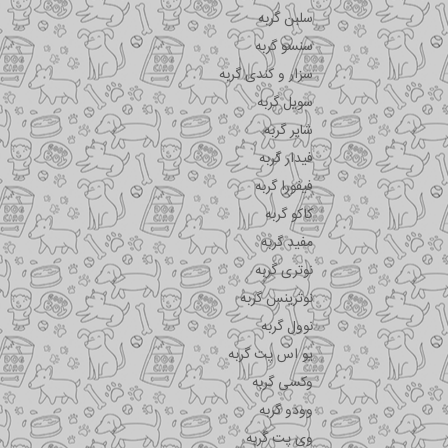
سلبن گربه
سنسو گربه
سزار و کندی گربه
سویل گربه
شایر گربه
فیدار گربه
فیفورا گربه
کاکو گربه
مفید گربه
نوتری گربه
نوترینس گربه
نوول گربه
یو اس پت گربه
وکسی گربه
وودو گربه
وی پت گربه