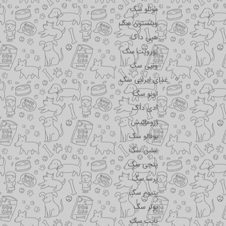
مونلو سگ
وینستون سگ
هپی داگ
یوروپت سگ
ونپی سگ
غذای ایرانی سگ
اونو سگ
آدی داگ
اروماتیش
بوفالو سگ
سلبن سگ
پتچی سگ
پرسا سگ
پتیوم سگ
پولر سگ
تاپت سگ