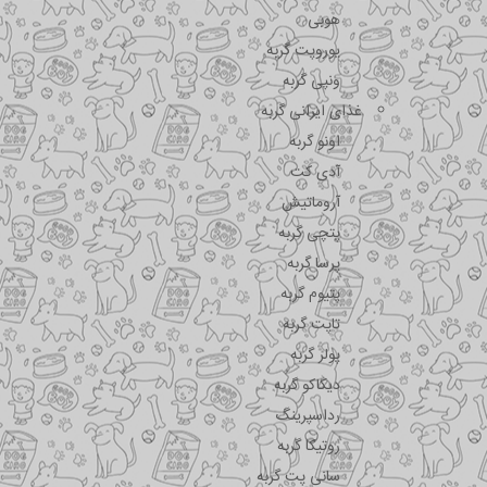
هوبی
یوروپت گربه
ونپی گربه
غذای ایرانی گربه
اونو گربه
آدی کت
آروماتیش
پتچی گربه
پرسا گربه
پتیوم گربه
تاپت گربه
پولر گربه
دیکاکو گربه
رداسپرینگ
روتیکا گربه
سانی پت گربه