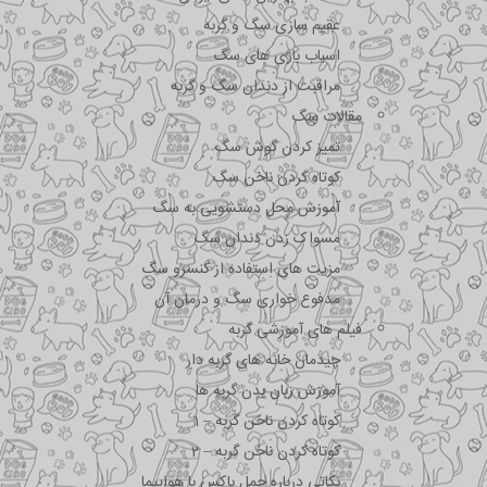
عقیم سازی سگ و گربه
اسباب بازی های سگ
مراقبت از دندان سگ و گربه
مقالات سگ
تمیز کردن گوش سگ
کوتاه کردن ناخن سگ
آموزش محل دستشویی به سگ
مسواک زدن دندان سگ
مزیت های استفاده از کنسرو سگ
مدفوع خواری سگ و درمان آن
فیلم های آموزشی گربه
چیدمان خانه های گربه دار
آموزش زبان بدن گربه ها
کوتاه کردن ناخن گربه – 1
کوتاه کردن ناخن گربه – 2
نکاتی درباره جمل باکس با هواپیما