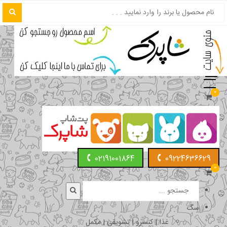
0
02191001864
09224636629
0
سگ
غذا | کنسرو | تشویقی | مکمل