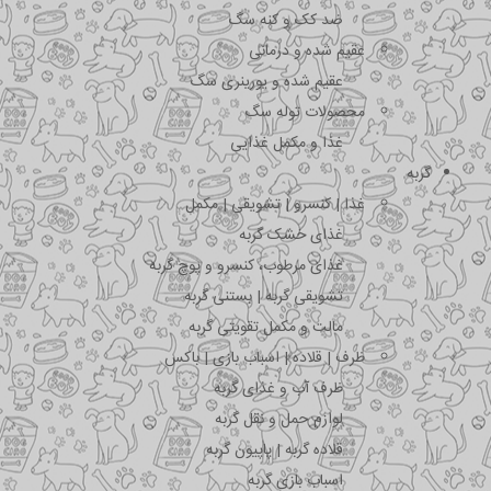
ضد کک و کنه سگ
عقیم شده و درمانی
عقیم شده و یورینری سگ
محصولات توله سگ
غذا و مکمل غذایی
گربه
غذا | کنسرو | تشویقی | مکمل
غذای خشک گربه
غذای مرطوب، کنسرو و پوچ گربه
تشویقی گربه | بستنی گربه
مالت و مکمل تقویتی گربه
ظرف | قلاده | اسباب بازی | باکس
ظرف آب و غذای گربه
لوازم حمل و نقل گربه
قلاده گربه | پاپیون گربه
اسباب بازی گربه