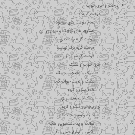
درخت و جای خواب
درخت گربه
تمام درخت های موجود
اسکرچر های کوچک و دیواری
درخت گربه برند کدی پک
درخت گربه برند نیناپت
درخت گربه برند ژوانیت
جای خواب و تشک
تشک و تختحواب سگ
تشک و تخت خواب گربه
خانه سگ و گربه
تشک با تخفیف ویژه
لوازم جانبی سگ و گربه
خاک و سطل خاک گربه
توالت و پد دستشویی سگ
باکس و لوازم حمل و نقل