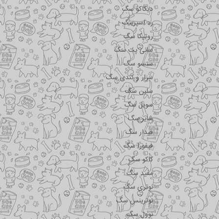
دیکاکو سگ
رد اسپرینگ
روتیکا سگ
سانی پت سگ
سنسو سگ
سزار و کندی سگ
سلبن سگ
سویل سگ
شایر سگ
فیدار سگ
فیفورا سگ
کاکو سگ
مفید سگ
نوتری سگ
نوترینس سگ
نوول سگ