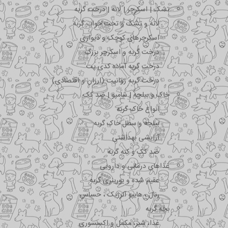
تشک | اسکرچر | لانه | درخت گربه
لانه و تشک و تخت خواب گربه
اسکرچرهای کوچک و دیواری
درخت گربه و اسکرچر بزرگ
درخت گربه آماده کدی پت
درخت گربه ژوانیت (ارزان و اقتصادی)
خاک و بیلچه | شامپو | ضد کک
انواع خاک گربه
بیلچه و سطل خاک گربه
آرایشی بهداشتی
ضد کک و کنه گربه
غذاهای درمانی و دارویی
عقیم شده و یورینری گربه
رنال ، هایپو آلرژیک ، حساس
بچه گربه
غذا، شیر، مکمل و اکسسوری