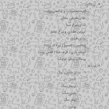
پرندگان
کلیه محصولات و غذاهای پرنده
غذای طوطی سانان
غذای مرغ مینا
عروس هلندی و مرغ عشق
غذای قناری
ویتامین | کلسیم | سرلاک پرنده
اسباب بازی | ظرف غذا | قفس پرنده
پرندگان زینتی کوچک
برندها
غذای خارجی سگ
اکسل
اویمال سگ
بابین سگ
بیفار سگ
بوش