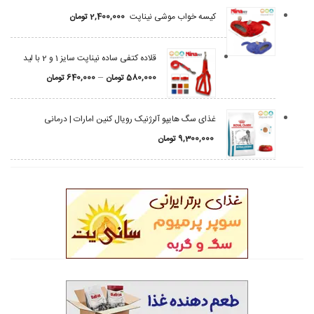
کیسه خواب موشی نیناپت
2,400,000
تومان
قلاده کتفی ساده نیناپت سایز 1 و 2 با لید
–
580,000
تومان
640,000
تومان
غذای سگ هایپو آلرژنیک رویال کنین امارات | درمانی
9,300,000
تومان