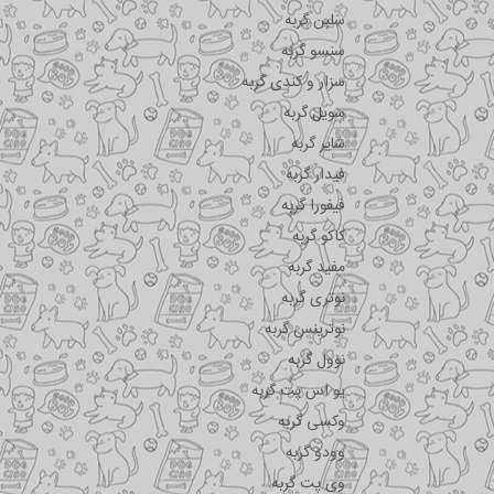
سلبن گربه
سنسو گربه
سزار و کندی گربه
سویل گربه
شایر گربه
فیدار گربه
فیفورا گربه
کاکو گربه
مفید گربه
نوتری گربه
نوترینس گربه
نوول گربه
یو اس پت گربه
وکسی گربه
وودو گربه
وی پت گربه