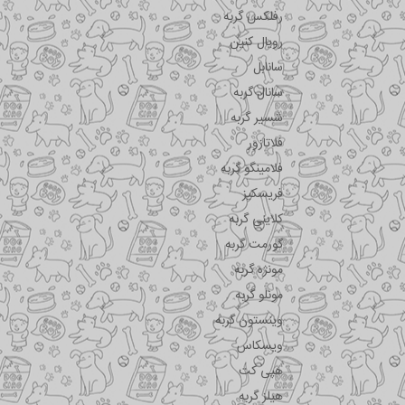
رفلکس گربه
رویال کنین
سانابل
سانال گربه
شسیر گربه
فلاتازور
فلامینگو گربه
فریسکیز
کلاینی گربه
گورمت گربه
مونژه گربه
مونلو گربه
وینستون گربه
ویسکاس
هپی کت
هیلز گربه