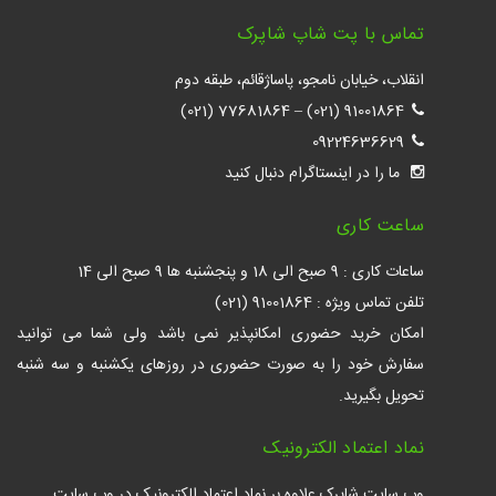
تماس با پت شاپ شاپرک
انقلاب، خیابان نامجو، پاساژقائم، طبقه دوم
77681864 (021)
–
91001864 (021)
09224636629
ما را در اینستاگرام دنبال کنید
ساعت کاری
ساعات کاری : 9 صبح الی 18 و پنجشنبه ها 9 صبح الی 14
تلفن تماس ویژه : 91001864 (021)
امکان خرید حضوری امکانپذیر نمی باشد ولی شما می توانید
سفارش خود را به صورت حضوری در روزهای یکشنبه و سه شنبه
تحویل بگیرید.
نماد اعتماد الکترونیک
وب سایت شاپرک علاوه بر نماد اعتماد الکترونیک در وب سایت