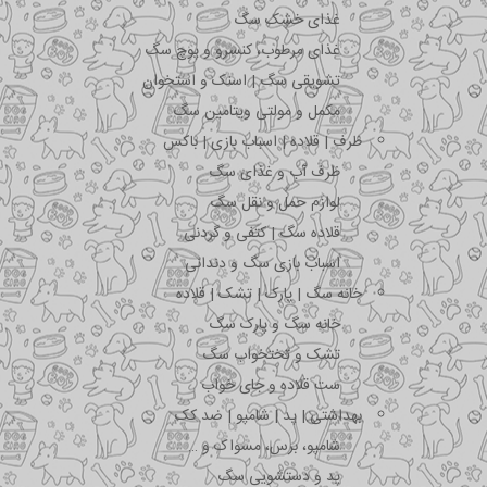
غذای خشک سگ
غذای مرطوب، کنسرو و پوچ سگ
تشویقی سگ | اسنک و استخوان
مکمل و مولتی ویتامین سگ
ظرف | قلاده | اسباب بازی | باکس
ظرف آب و غذای سگ
لوازم حمل و نقل سگ
قلاده سگ | کتفی و گردنی
اسباب بازی سگ و دندانی
خانه سگ | پارک | تشک | قلاده
خانه سگ و پارک سگ
تشک و تختخواب سگ
ست قلاده و جای خواب
بهداشتی | پد | شامپو | ضد کک
شامپو، برس، مسواک و …
پد و دستشویی سگ