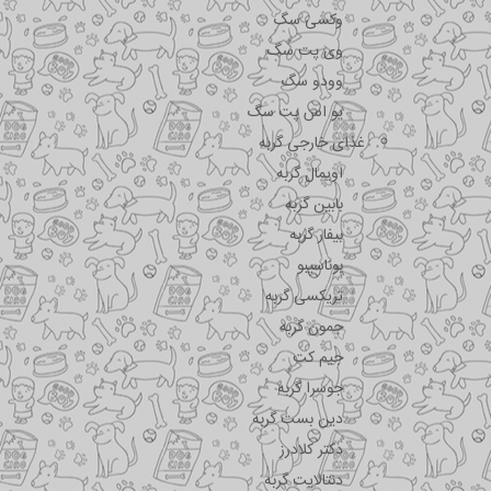
وکسی سگ
وی پت سگ
وودو سگ
یو اس پت سگ
غذای خارجی گربه
اویمال گربه
بابین گربه
بیفار گربه
بوناسیبو
تریکسی گربه
جمون گربه
جیم کت
جوسرا گربه
دین بست گربه
دکتر کلادرز
دنتالایت گربه