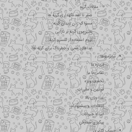
مقالات گربه
صفر تا صد نگهداری گربه ها
مسواک زدن دندان گربه
تاثیر موی گربه بر نازایی
لزوم استفاده از کنسرو گربه
غذاهای سمی و خطرناک برای گربه ها
سایرمنوها
درباره ما
تماس با ما
تخفیف ویژه
قوانین و مقررات
غذا وزن بالا
انتقادات و پیشنهادات
امداد حیوانات
پیگیری سفارش
حساب کاربری