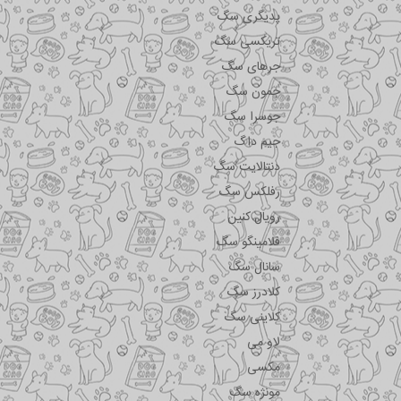
پدیگری سگ
تریکسی سگ
جرهای سگ
جمون سگ
جوسرا سگ
جیم داگ
دنتالایت سگ
رفلکس سگ
رویال کنین
فلامینگو سگ
سانال سگ
کلادرز سگ
کلاینی سگ
لاو می
مکسی
مونژه سگ