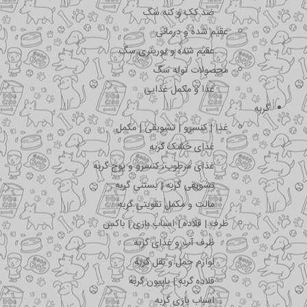
ضد کک و کنه سگ
عقیم شده و درمانی
عقیم شده و یورینری سگ
محصولات توله سگ
غذا و مکمل غذایی
گربه
غذا | کنسرو | تشویقی | مکمل
غذای خشک گربه
غذای مرطوب، کنسرو و پوچ گربه
تشویقی گربه | بستنی گربه
مالت و مکمل تقویتی گربه
ظرف | قلاده | اسباب بازی | باکس
ظرف آب و غذای گربه
لوازم حمل و نقل گربه
قلاده گربه | پاپیون گربه
اسباب بازی گربه