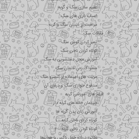
عقیم سازی سگ و گربه
اسباب بازی های سگ
مراقبت از دندان سگ و گربه
مقالات سگ
تمیز کردن گوش سگ
کوتاه کردن ناخن سگ
آموزش محل دستشویی به سگ
مسواک زدن دندان سگ
مزیت های استفاده از کنسرو سگ
مدفوع خواری سگ و درمان آن
فیلم های آموزشی گربه
چیدمان خانه های گربه دار
آموزش زبان بدن گربه ها
کوتاه کردن ناخن گربه – 1
کوتاه کردن ناخن گربه – 2
نکاتی درباره جمل باکس با هواپیما