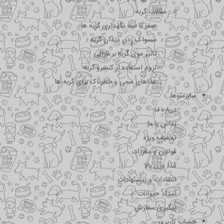
مقالات گربه
صفر تا صد نگهداری گربه ها
مسواک زدن دندان گربه
تاثیر موی گربه بر نازایی
لزوم استفاده از کنسرو گربه
غذاهای سمی و خطرناک برای گربه ها
سایرمنوها
درباره ما
تماس با ما
تخفیف ویژه
قوانین و مقررات
غذا وزن بالا
انتقادات و پیشنهادات
امداد حیوانات
پیگیری سفارش
حساب کاربری