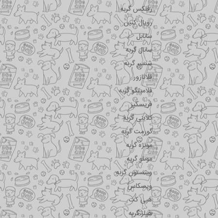
رفلکس گربه
رویال کنین
سانابل
سانال گربه
شسیر گربه
فلاتازور
فلامینگو گربه
فریسکیز
کلاینی گربه
گورمت گربه
مونژه گربه
مونلو گربه
وینستون گربه
ویسکاس
هپی کت
هیلز گربه