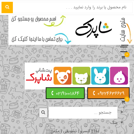
0
02191001864
09224636629
0
سگ
غذا | کنسرو | تشویقی | مکمل