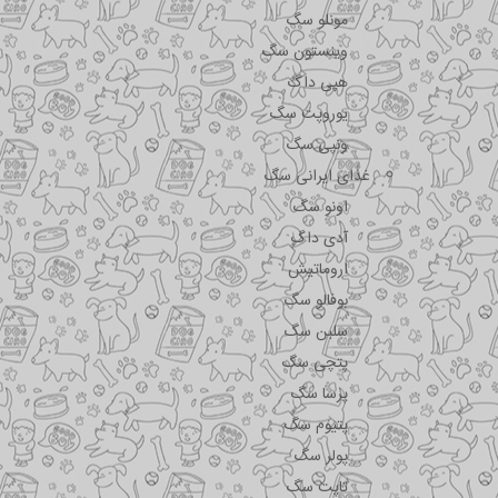
مونلو سگ
وینستون سگ
هپی داگ
یوروپت سگ
ونپی سگ
غذای ایرانی سگ
اونو سگ
آدی داگ
اروماتیش
بوفالو سگ
سلبن سگ
پتچی سگ
پرسا سگ
پتیوم سگ
پولر سگ
تاپت سگ