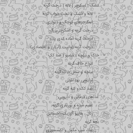
تشک | اسکرچر | لانه | درخت گربه
لانه و تشک و تخت خواب گربه
اسکرچرهای کوچک و دیواری
درخت گربه و اسکرچر بزرگ
درخت گربه آماده کدی پت
درخت گربه ژوانیت (ارزان و اقتصادی)
خاک و بیلچه | شامپو | ضد کک
انواع خاک گربه
بیلچه و سطل خاک گربه
آرایشی بهداشتی
ضد کک و کنه گربه
غذاهای درمانی و دارویی
عقیم شده و یورینری گربه
رنال ، هایپو آلرژیک ، حساس
بچه گربه
غذا، شیر، مکمل و اکسسوری