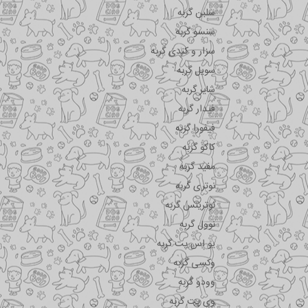
سلبن گربه
سنسو گربه
سزار و کندی گربه
سویل گربه
شایر گربه
فیدار گربه
فیفورا گربه
کاکو گربه
مفید گربه
نوتری گربه
نوترینس گربه
نوول گربه
یو اس پت گربه
وکسی گربه
وودو گربه
وی پت گربه