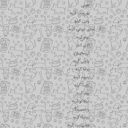
هوبی
یوروپت گربه
ونپی گربه
غذای ایرانی گربه
اونو گربه
آدی کت
آروماتیش
پتچی گربه
پرسا گربه
پتیوم گربه
تاپت گربه
پولر گربه
دیکاکو گربه
رداسپرینگ
روتیکا گربه
سانی پت گربه