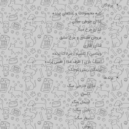
پرندگان
کلیه محصولات و غذاهای پرنده
غذای طوطی سانان
غذای مرغ مینا
عروس هلندی و مرغ عشق
غذای قناری
ویتامین | کلسیم | سرلاک پرنده
اسباب بازی | ظرف غذا | قفس پرنده
پرندگان زینتی کوچک
برندها
غذای خارجی سگ
اکسل
اویمال سگ
بابین سگ
بیفار سگ
بوش