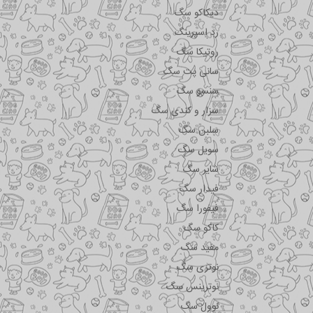
دیکاکو سگ
رد اسپرینگ
روتیکا سگ
سانی پت سگ
سنسو سگ
سزار و کندی سگ
سلبن سگ
سویل سگ
شایر سگ
فیدار سگ
فیفورا سگ
کاکو سگ
مفید سگ
نوتری سگ
نوترینس سگ
نوول سگ