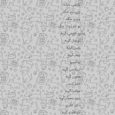
وکسی سگ
وی پت سگ
وودو سگ
یو اس پت سگ
غذای خارجی گربه
اویمال گربه
بابین گربه
بیفار گربه
بوناسیبو
تریکسی گربه
جمون گربه
جیم کت
جوسرا گربه
دین بست گربه
دکتر کلادرز
دنتالایت گربه