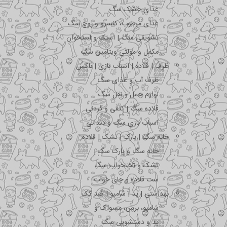
غذای خشک سگ
غذای مرطوب، کنسرو و پوچ سگ
تشویقی سگ | اسنک و استخوان
مکمل و مولتی ویتامین سگ
ظرف | قلاده | اسباب بازی | باکس
ظرف آب و غذای سگ
لوازم حمل و نقل سگ
قلاده سگ | کتفی و گردنی
اسباب بازی سگ و دندانی
خانه سگ | پارک | تشک | قلاده
خانه سگ و پارک سگ
تشک و تختخواب سگ
ست قلاده و جای خواب
بهداشتی | پد | شامپو | ضد کک
شامپو، برس، مسواک و …
پد و دستشویی سگ