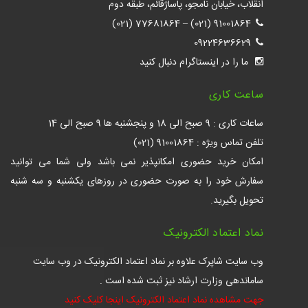
انقلاب، خیابان نامجو، پاساژقائم، طبقه دوم
77681864 (021)
–
91001864 (021)
09224636629
ما را در اینستاگرام دنبال کنید
ساعت کاری
ساعات کاری : 9 صبح الی 18 و پنجشنبه ها 9 صبح الی 14
تلفن تماس ویژه : 91001864 (021)
امکان خرید حضوری امکانپذیر نمی باشد ولی شما می توانید
سفارش خود را به صورت حضوری در روزهای یکشنبه و سه شنبه
تحویل بگیرید.
نماد اعتماد الکترونیک
وب سایت شاپرک علاوه بر نماد اعتماد الکترونیک در وب سایت
ساماندهی وزارت ارشاد نیز ثبت شده است .
جهت مشاهده نماد اعتماد الکترونیک اینجا کلیک کنید