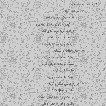
درخت و جای خواب
درخت گربه
تمام درخت های موجود
اسکرچر های کوچک و دیواری
درخت گربه برند کدی پک
درخت گربه برند نیناپت
درخت گربه برند ژوانیت
جای خواب و تشک
تشک و تختحواب سگ
تشک و تخت خواب گربه
خانه سگ و گربه
تشک با تخفیف ویژه
لوازم جانبی سگ و گربه
خاک و سطل خاک گربه
توالت و پد دستشویی سگ
باکس و لوازم حمل و نقل