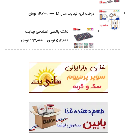
درخت گربه نیناپت مدل M
14,700,000
تومان
تشک باکسی اسفنجی نیناپت
–
517,000
تومان
997,000
تومان