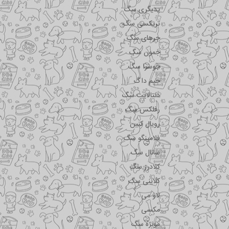
پدیگری سگ
تریکسی سگ
جرهای سگ
جمون سگ
جوسرا سگ
جیم داگ
دنتالایت سگ
رفلکس سگ
رویال کنین
فلامینگو سگ
سانال سگ
کلادرز سگ
کلاینی سگ
لاو می
مکسی
مونژه سگ