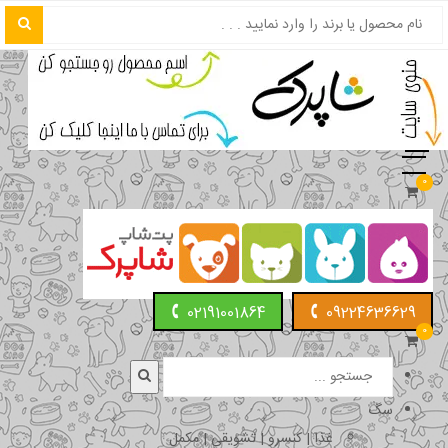
0
02191001864
09224636629
0
سگ
غذا | کنسرو | تشویقی | مکمل