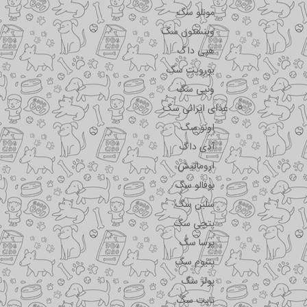
مونلو سگ
وینستون سگ
هپی داگ
یوروپت سگ
ونپی سگ
غذای ایرانی سگ
اونو سگ
آدی داگ
اروماتیش
بوفالو سگ
سلبن سگ
پتچی سگ
پرسا سگ
پتیوم سگ
پولر سگ
تاپت سگ