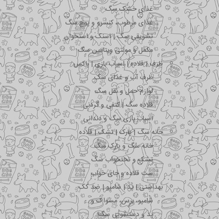
غذای خشک سگ
غذای مرطوب، کنسرو و پوچ سگ
تشویقی سگ | اسنک و استخوان
مکمل و مولتی ویتامین سگ
ظرف | قلاده | اسباب بازی | باکس
ظرف آب و غذای سگ
لوازم حمل و نقل سگ
قلاده سگ | کتفی و گردنی
اسباب بازی سگ و دندانی
خانه سگ | پارک | تشک | قلاده
خانه سگ و پارک سگ
تشک و تختخواب سگ
ست قلاده و جای خواب
بهداشتی | پد | شامپو | ضد کک
شامپو، برس، مسواک و …
پد و دستشویی سگ