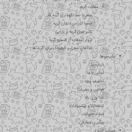
مقالات گربه
صفر تا صد نگهداری گربه ها
مسواک زدن دندان گربه
تاثیر موی گربه بر نازایی
لزوم استفاده از کنسرو گربه
غذاهای سمی و خطرناک برای گربه ها
سایرمنوها
درباره ما
تماس با ما
تخفیف ویژه
قوانین و مقررات
غذا وزن بالا
انتقادات و پیشنهادات
امداد حیوانات
پیگیری سفارش
حساب کاربری