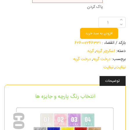
پاک کردن
افزودن به سبد خرید
بارکد / انقضاء :
626002246331
دسته:
اسکرچر گربه
,
گربه
برچسب:
درخت گربه
,
درخت گربه
نیناپت
,
نیناپت
توضیحات
انتخاب رنگ پارچه و جایزه ها