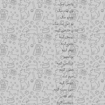
وکسی سگ
وی پت سگ
وودو سگ
یو اس پت سگ
غذای خارجی گربه
اویمال گربه
بابین گربه
بیفار گربه
بوناسیبو
تریکسی گربه
جمون گربه
جیم کت
جوسرا گربه
دین بست گربه
دکتر کلادرز
دنتالایت گربه