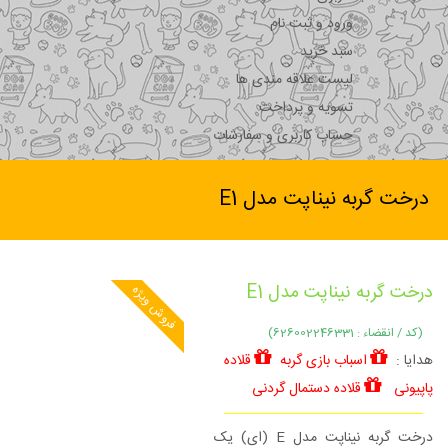
ورود و ثبت نام
سبد خرید
لیست علاقه مندی ها
تسویه و پرداخت
حساب کاربری و سفارشات
درخت گربه نیناپت مدل E1
درخت گربه نیناپت مدل E1
فروش ویژه
(کد / انقضاء : 626002246331)
هدایا :
اسباب بازی گربه
قلاده
پاپیونی
قلاده دستمال گردنی
درخت گربه نیناپت مدل E (ای) یک