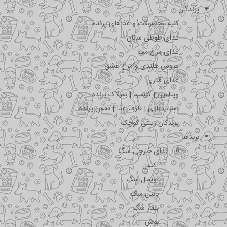
پرندگان
کلیه محصولات و غذاهای پرنده
غذای طوطی سانان
غذای مرغ مینا
عروس هلندی و مرغ عشق
غذای قناری
ویتامین | کلسیم | سرلاک پرنده
اسباب بازی | ظرف غذا | قفس پرنده
پرندگان زینتی کوچک
برندها
غذای خارجی سگ
اکسل
اویمال سگ
بابین سگ
بیفار سگ
بوش