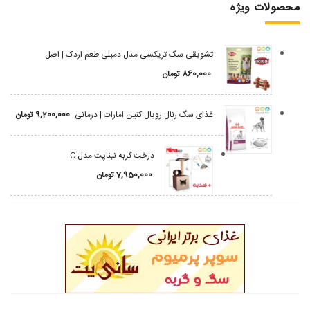
محصولات ویژه
تشویقی سگ تریکسی مدل دمبلی طعم اردک | اصل
860,000
تومان
غذای سگ رنال رویال کنین امارات | درمانی
9,200,000
تومان
درخت گربه نیناپت مدل C
7,950,000
تومان