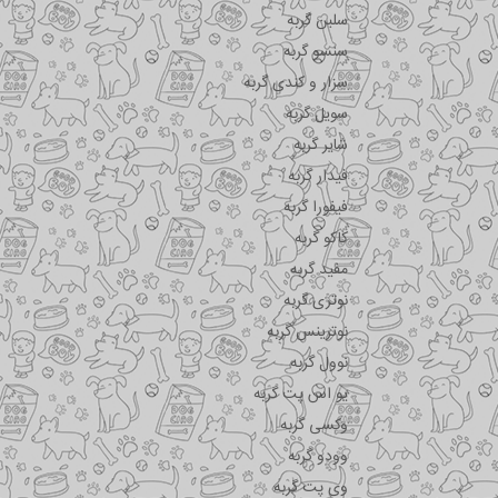
سلبن گربه
سنسو گربه
سزار و کندی گربه
سویل گربه
شایر گربه
فیدار گربه
فیفورا گربه
کاکو گربه
مفید گربه
نوتری گربه
نوترینس گربه
نوول گربه
یو اس پت گربه
وکسی گربه
وودو گربه
وی پت گربه