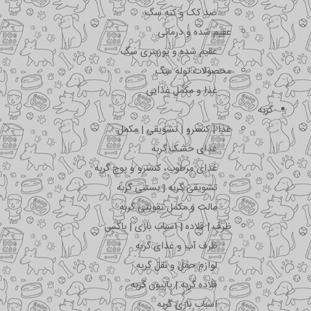
ضد کک و کنه سگ
عقیم شده و درمانی
عقیم شده و یورینری سگ
محصولات توله سگ
غذا و مکمل غذایی
گربه
غذا | کنسرو | تشویقی | مکمل
غذای خشک گربه
غذای مرطوب، کنسرو و پوچ گربه
تشویقی گربه | بستنی گربه
مالت و مکمل تقویتی گربه
ظرف | قلاده | اسباب بازی | باکس
ظرف آب و غذای گربه
لوازم حمل و نقل گربه
قلاده گربه | پاپیون گربه
اسباب بازی گربه