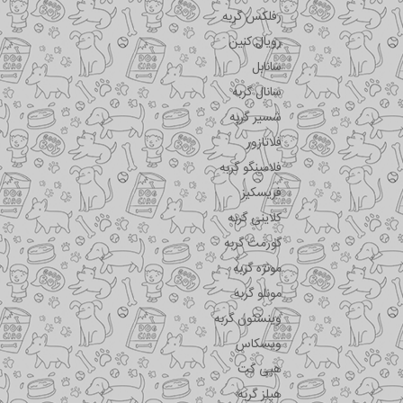
رفلکس گربه
رویال کنین
سانابل
سانال گربه
شسیر گربه
فلاتازور
فلامینگو گربه
فریسکیز
کلاینی گربه
گورمت گربه
مونژه گربه
مونلو گربه
وینستون گربه
ویسکاس
هپی کت
هیلز گربه