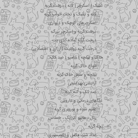
تشک | اسکرچر | لانه | درخت گربه
لانه و تشک و تخت خواب گربه
اسکرچرهای کوچک و دیواری
درخت گربه و اسکرچر بزرگ
درخت گربه آماده کدی پت
درخت گربه ژوانیت (ارزان و اقتصادی)
خاک و بیلچه | شامپو | ضد کک
انواع خاک گربه
بیلچه و سطل خاک گربه
آرایشی بهداشتی
ضد کک و کنه گربه
غذاهای درمانی و دارویی
عقیم شده و یورینری گربه
رنال ، هایپو آلرژیک ، حساس
بچه گربه
غذا، شیر، مکمل و اکسسوری