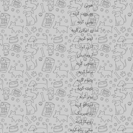
هوبی
یوروپت گربه
ونپی گربه
غذای ایرانی گربه
اونو گربه
آدی کت
آروماتیش
پتچی گربه
پرسا گربه
پتیوم گربه
تاپت گربه
پولر گربه
دیکاکو گربه
رداسپرینگ
روتیکا گربه
سانی پت گربه