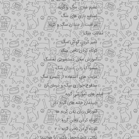
عقیم سازی سگ و گربه
اسباب بازی های سگ
مراقبت از دندان سگ و گربه
مقالات سگ
تمیز کردن گوش سگ
کوتاه کردن ناخن سگ
آموزش محل دستشویی به سگ
مسواک زدن دندان سگ
مزیت های استفاده از کنسرو سگ
مدفوع خواری سگ و درمان آن
فیلم های آموزشی گربه
چیدمان خانه های گربه دار
آموزش زبان بدن گربه ها
کوتاه کردن ناخن گربه – 1
کوتاه کردن ناخن گربه – 2
نکاتی درباره جمل باکس با هواپیما