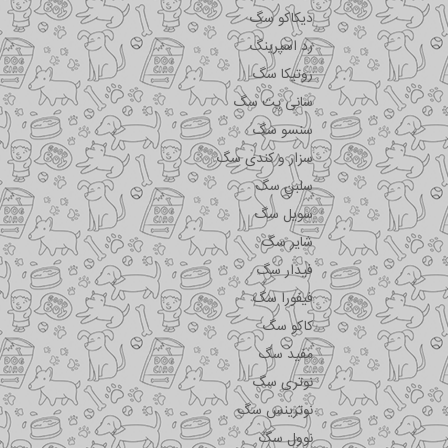
دیکاکو سگ
رد اسپرینگ
روتیکا سگ
سانی پت سگ
سنسو سگ
سزار و کندی سگ
سلبن سگ
سویل سگ
شایر سگ
فیدار سگ
فیفورا سگ
کاکو سگ
مفید سگ
نوتری سگ
نوترینس سگ
نوول سگ