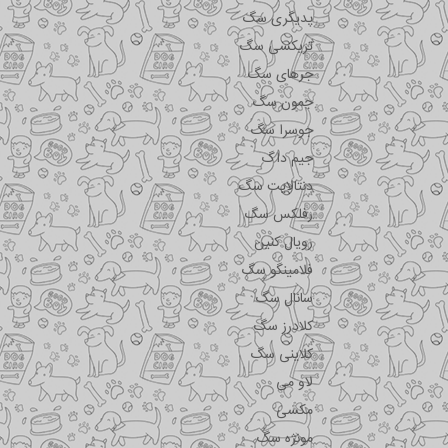
پدیگری سگ
تریکسی سگ
جرهای سگ
جمون سگ
جوسرا سگ
جیم داگ
دنتالایت سگ
رفلکس سگ
رویال کنین
فلامینگو سگ
سانال سگ
کلادرز سگ
کلاینی سگ
لاو می
مکسی
مونژه سگ