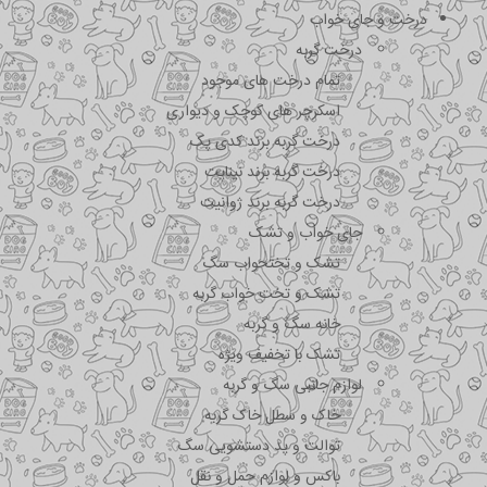
درخت و جای خواب
درخت گربه
تمام درخت های موجود
اسکرچر های کوچک و دیواری
درخت گربه برند کدی پک
درخت گربه برند نیناپت
درخت گربه برند ژوانیت
جای خواب و تشک
تشک و تختحواب سگ
تشک و تخت خواب گربه
خانه سگ و گربه
تشک با تخفیف ویژه
لوازم جانبی سگ و گربه
خاک و سطل خاک گربه
توالت و پد دستشویی سگ
باکس و لوازم حمل و نقل