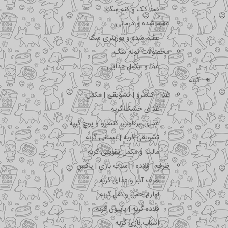
ضد کک و کنه سگ
عقیم شده و درمانی
عقیم شده و یورینری سگ
محصولات توله سگ
غذا و مکمل غذایی
گربه
غذا | کنسرو | تشویقی | مکمل
غذای خشک گربه
غذای مرطوب، کنسرو و پوچ گربه
تشویقی گربه | بستنی گربه
مالت و مکمل تقویتی گربه
ظرف | قلاده | اسباب بازی | باکس
ظرف آب و غذای گربه
لوازم حمل و نقل گربه
قلاده گربه | پاپیون گربه
اسباب بازی گربه