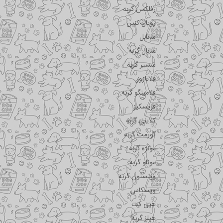
رفلکس گربه
رویال کنین
سانابل
سانال گربه
شسیر گربه
فلاتازور
فلامینگو گربه
فریسکیز
کلاینی گربه
گورمت گربه
مونژه گربه
مونلو گربه
وینستون گربه
ویسکاس
هپی کت
هیلز گربه