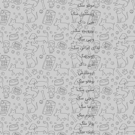
مونلو سگ
وینستون سگ
هپی داگ
یوروپت سگ
ونپی سگ
غذای ایرانی سگ
اونو سگ
آدی داگ
اروماتیش
بوفالو سگ
سلبن سگ
پتچی سگ
پرسا سگ
پتیوم سگ
پولر سگ
تاپت سگ