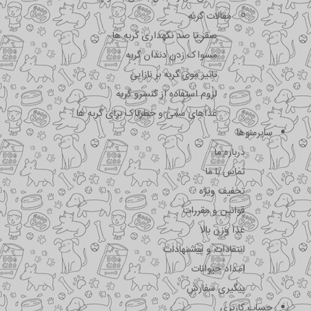
مقالات گربه
صفر تا صد نگهداری گربه ها
مسواک زدن دندان گربه
تاثیر موی گربه بر نازایی
لزوم استفاده از کنسرو گربه
غذاهای سمی و خطرناک برای گربه ها
سایرمنوها
درباره ما
تماس با ما
تخفیف ویژه
قوانین و مقررات
غذا وزن بالا
انتقادات و پیشنهادات
امداد حیوانات
پیگیری سفارش
حساب کاربری