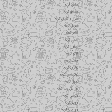
سلبن گربه
سنسو گربه
سزار و کندی گربه
سویل گربه
شایر گربه
فیدار گربه
فیفورا گربه
کاکو گربه
مفید گربه
نوتری گربه
نوترینس گربه
نوول گربه
یو اس پت گربه
وکسی گربه
وودو گربه
وی پت گربه