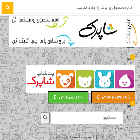
0
02191001864
09224636629
0
سگ
غذا | کنسرو | تشویقی | مکمل