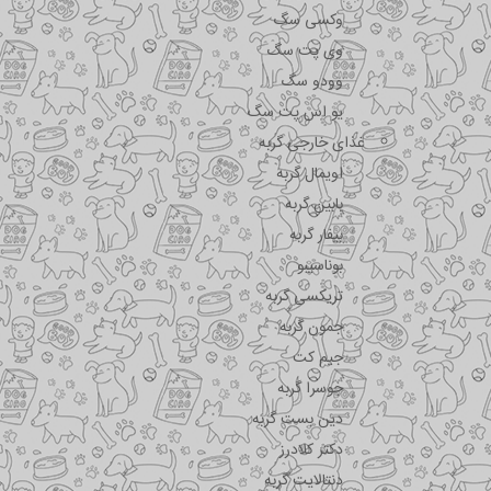
وکسی سگ
وی پت سگ
وودو سگ
یو اس پت سگ
غذای خارجی گربه
اویمال گربه
بابین گربه
بیفار گربه
بوناسیبو
تریکسی گربه
جمون گربه
جیم کت
جوسرا گربه
دین بست گربه
دکتر کلادرز
دنتالایت گربه