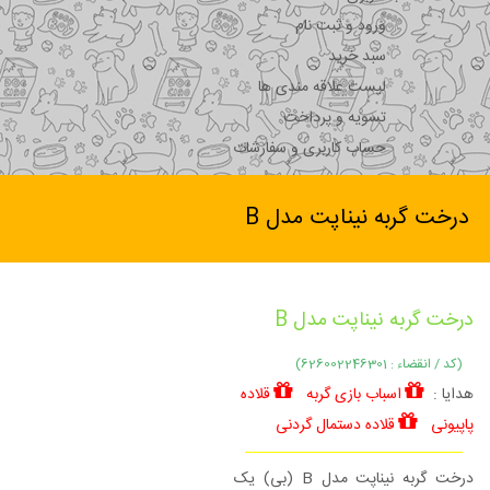
ورود و ثبت نام
سبد خرید
لیست علاقه مندی ها
تسویه و پرداخت
حساب کاربری و سفارشات
درخت گربه نیناپت مدل B
درخت گربه نیناپت مدل B
(کد / انقضاء : 626002246301)
هدایا :
اسباب بازی گربه
قلاده
پاپیونی
قلاده دستمال گردنی
درخت گربه نیناپت مدل B (بی) یک