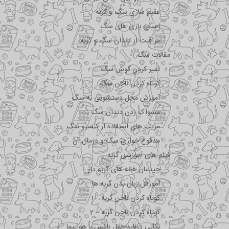
عقیم سازی سگ و گربه
اسباب بازی های سگ
مراقبت از دندان سگ و گربه
مقالات سگ
تمیز کردن گوش سگ
کوتاه کردن ناخن سگ
آموزش محل دستشویی به سگ
مسواک زدن دندان سگ
مزیت های استفاده از کنسرو سگ
مدفوع خواری سگ و درمان آن
فیلم های آموزشی گربه
چیدمان خانه های گربه دار
آموزش زبان بدن گربه ها
کوتاه کردن ناخن گربه – 1
کوتاه کردن ناخن گربه – 2
نکاتی درباره جمل باکس با هواپیما