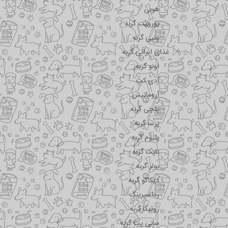
هوبی
یوروپت گربه
ونپی گربه
غذای ایرانی گربه
اونو گربه
آدی کت
آروماتیش
پتچی گربه
پرسا گربه
پتیوم گربه
تاپت گربه
پولر گربه
دیکاکو گربه
رداسپرینگ
روتیکا گربه
سانی پت گربه