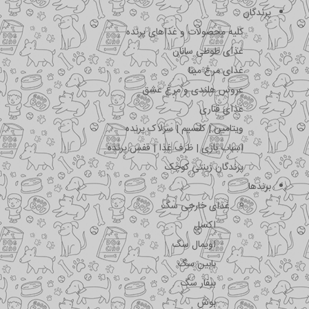
پرندگان
کلیه محصولات و غذاهای پرنده
غذای طوطی سانان
غذای مرغ مینا
عروس هلندی و مرغ عشق
غذای قناری
ویتامین | کلسیم | سرلاک پرنده
اسباب بازی | ظرف غذا | قفس پرنده
پرندگان زینتی کوچک
برندها
غذای خارجی سگ
اکسل
اویمال سگ
بابین سگ
بیفار سگ
بوش