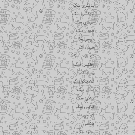
پدیگری سگ
تریکسی سگ
جرهای سگ
جمون سگ
جوسرا سگ
جیم داگ
دنتالایت سگ
رفلکس سگ
رویال کنین
فلامینگو سگ
سانال سگ
کلادرز سگ
کلاینی سگ
لاو می
مکسی
مونژه سگ