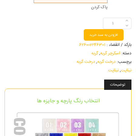
پاک کردن
افزودن به سبد خرید
بارکد / انقضاء :
626002246301
دسته:
اسکرچر گربه
,
گربه
برچسب:
درخت گربه
,
درخت گربه
نیناپت
,
نیناپت
توضیحات
انتخاب رنگ پارچه و جایزه ها