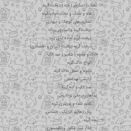
تشک | اسکرچر | لانه | درخت گربه
لانه و تشک و تخت خواب گربه
اسکرچرهای کوچک و دیواری
درخت گربه و اسکرچر بزرگ
درخت گربه آماده کدی پت
درخت گربه ژوانیت (ارزان و اقتصادی)
خاک و بیلچه | شامپو | ضد کک
انواع خاک گربه
بیلچه و سطل خاک گربه
آرایشی بهداشتی
ضد کک و کنه گربه
غذاهای درمانی و دارویی
عقیم شده و یورینری گربه
رنال ، هایپو آلرژیک ، حساس
بچه گربه
غذا، شیر، مکمل و اکسسوری