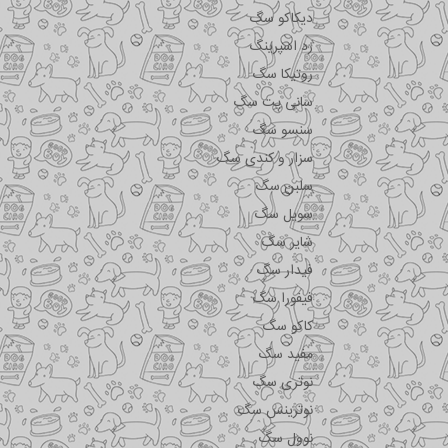
دیکاکو سگ
رد اسپرینگ
روتیکا سگ
سانی پت سگ
سنسو سگ
سزار و کندی سگ
سلبن سگ
سویل سگ
شایر سگ
فیدار سگ
فیفورا سگ
کاکو سگ
مفید سگ
نوتری سگ
نوترینس سگ
نوول سگ