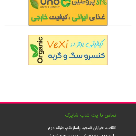
تماس با پت شاپ شاپرک
انقلاب، خیابان نامجو، پاساژقائم، طبقه دوم