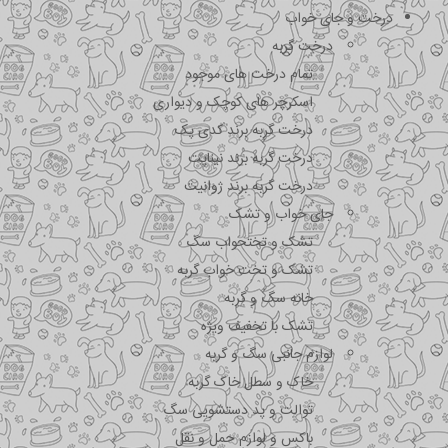
درخت و جای خواب
درخت گربه
تمام درخت های موجود
اسکرچر های کوچک و دیواری
درخت گربه برند کدی پک
درخت گربه برند نیناپت
درخت گربه برند ژوانیت
جای خواب و تشک
تشک و تختحواب سگ
تشک و تخت خواب گربه
خانه سگ و گربه
تشک با تخفیف ویژه
لوازم جانبی سگ و گربه
خاک و سطل خاک گربه
توالت و پد دستشویی سگ
باکس و لوازم حمل و نقل