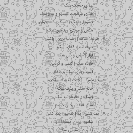
غذای خشک سگ
غذای مرطوب، کنسرو و پوچ سگ
تشویقی سگ | اسنک و استخوان
مکمل و مولتی ویتامین سگ
ظرف | قلاده | اسباب بازی | باکس
ظرف آب و غذای سگ
لوازم حمل و نقل سگ
قلاده سگ | کتفی و گردنی
اسباب بازی سگ و دندانی
خانه سگ | پارک | تشک | قلاده
خانه سگ و پارک سگ
تشک و تختخواب سگ
ست قلاده و جای خواب
بهداشتی | پد | شامپو | ضد کک
شامپو، برس، مسواک و …
پد و دستشویی سگ