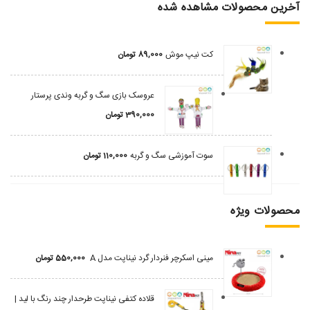
آخرین محصولات مشاهده شده
کت نیپ موش
89,000
تومان
عروسک بازی سگ و گربه وندی پرستار
390,000
تومان
سوت آموزشی سگ و گربه
110,000
تومان
محصولات ویژه
مینی اسکرچر فنردار گرد نیناپت مدل A
550,000
تومان
قلاده کتفی نیناپت طرحدار چند رنگ با لید |