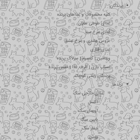
پرندگان
کلیه محصولات و غذاهای پرنده
غذای طوطی سانان
غذای مرغ مینا
عروس هلندی و مرغ عشق
غذای قناری
ویتامین | کلسیم | سرلاک پرنده
اسباب بازی | ظرف غذا | قفس پرنده
پرندگان زینتی کوچک
برندها
غذای خارجی سگ
اکسل
اویمال سگ
بابین سگ
بیفار سگ
بوش