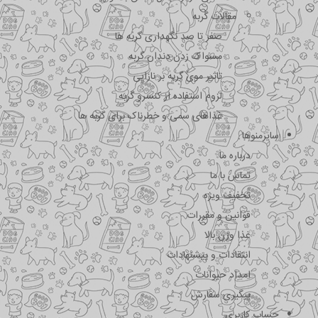
مقالات گربه
صفر تا صد نگهداری گربه ها
مسواک زدن دندان گربه
تاثیر موی گربه بر نازایی
لزوم استفاده از کنسرو گربه
غذاهای سمی و خطرناک برای گربه ها
سایرمنوها
درباره ما
تماس با ما
تخفیف ویژه
قوانین و مقررات
غذا وزن بالا
انتقادات و پیشنهادات
امداد حیوانات
پیگیری سفارش
حساب کاربری