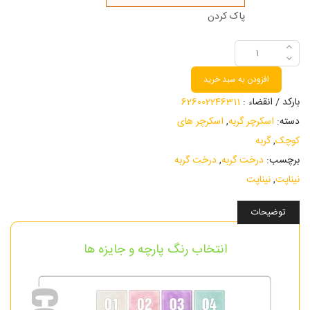
پاک کردن
افزودن به سبد خرید
بارکد / انقضاء :
626002246311
دسته:
اسکرچر گربه
,
اسکرچر های
کوچک
,
گربه
برچسب:
درخت گربه
,
درخت گربه
نیناپت
,
نیناپت
توضیحات
انتخاب رنگ پارچه و جایزه ها