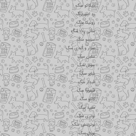
دیکاکو سگ
رد اسپرینگ
روتیکا سگ
سانی پت سگ
سنسو سگ
سزار و کندی سگ
سلبن سگ
سویل سگ
شایر سگ
فیدار سگ
فیفورا سگ
کاکو سگ
مفید سگ
نوتری سگ
نوترینس سگ
نوول سگ