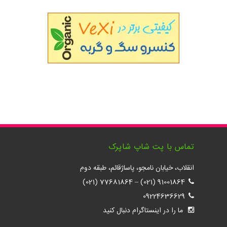
تماس با پت شاپ شاپرک
انقلاب، خیابان نامجو، پاساژقائم، طبقه دوم
77681864 (021)
–
91001864 (021)
09224636629
ما را در اینستاگرام دنبال کنید