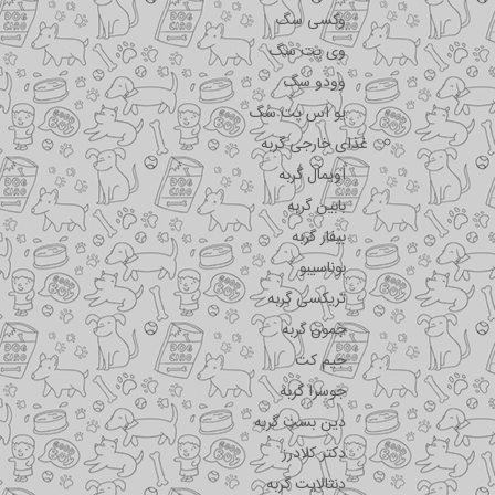
وکسی سگ
وی پت سگ
وودو سگ
یو اس پت سگ
غذای خارجی گربه
اویمال گربه
بابین گربه
بیفار گربه
بوناسیبو
تریکسی گربه
جمون گربه
جیم کت
جوسرا گربه
دین بست گربه
دکتر کلادرز
دنتالایت گربه