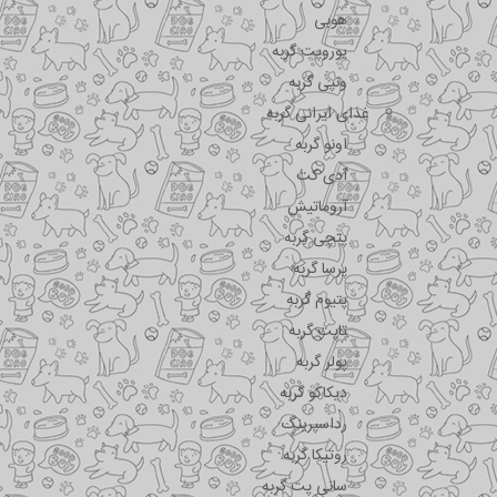
هوبی
یوروپت گربه
ونپی گربه
غذای ایرانی گربه
اونو گربه
آدی کت
آروماتیش
پتچی گربه
پرسا گربه
پتیوم گربه
تاپت گربه
پولر گربه
دیکاکو گربه
رداسپرینگ
روتیکا گربه
سانی پت گربه