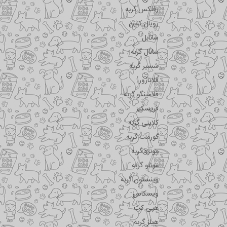
رفلکس گربه
رویال کنین
سانابل
سانال گربه
شسیر گربه
فلاتازور
فلامینگو گربه
فریسکیز
کلاینی گربه
گورمت گربه
مونژه گربه
مونلو گربه
وینستون گربه
ویسکاس
هپی کت
هیلز گربه