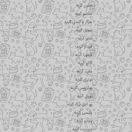
سلبن گربه
سنسو گربه
سزار و کندی گربه
سویل گربه
شایر گربه
فیدار گربه
فیفورا گربه
کاکو گربه
مفید گربه
نوتری گربه
نوترینس گربه
نوول گربه
یو اس پت گربه
وکسی گربه
وودو گربه
وی پت گربه