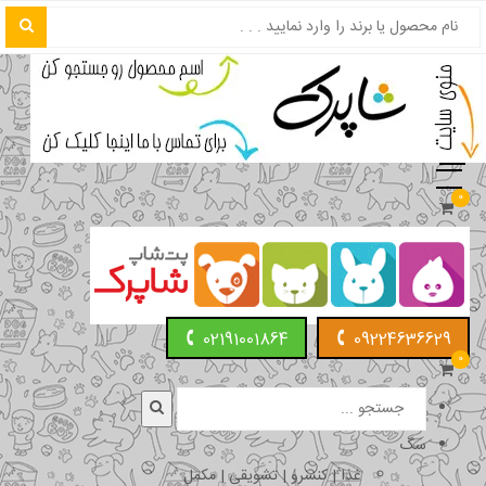
0
02191001864
09224636629
0
سگ
غذا | کنسرو | تشویقی | مکمل