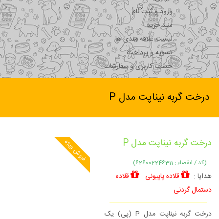
ورود و ثبت نام
سبد خرید
لیست علاقه مندی ها
تسویه و پرداخت
حساب کاربری و سفارشات
درخت گربه نیناپت مدل P
درخت گربه نیناپت مدل P
فروش ویژه
(کد / انقضاء : 626002246311)
هدایا :
قلاده پاپیونی
قلاده
دستمال گردنی
درخت گربه نیناپت مدل P (پی) یک