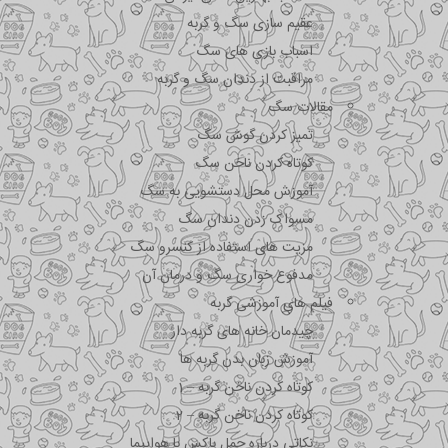
عقیم سازی سگ و گربه
اسباب بازی های سگ
مراقبت از دندان سگ و گربه
مقالات سگ
تمیز کردن گوش سگ
کوتاه کردن ناخن سگ
آموزش محل دستشویی به سگ
مسواک زدن دندان سگ
مزیت های استفاده از کنسرو سگ
مدفوع خواری سگ و درمان آن
فیلم های آموزشی گربه
چیدمان خانه های گربه دار
آموزش زبان بدن گربه ها
کوتاه کردن ناخن گربه – 1
کوتاه کردن ناخن گربه – 2
نکاتی درباره جمل باکس با هواپیما