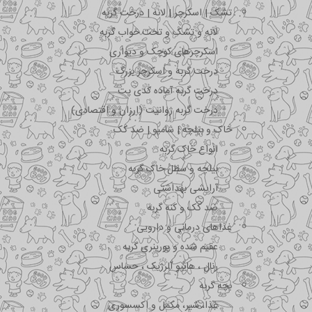
تشک | اسکرچر | لانه | درخت گربه
لانه و تشک و تخت خواب گربه
اسکرچرهای کوچک و دیواری
درخت گربه و اسکرچر بزرگ
درخت گربه آماده کدی پت
درخت گربه ژوانیت (ارزان و اقتصادی)
خاک و بیلچه | شامپو | ضد کک
انواع خاک گربه
بیلچه و سطل خاک گربه
آرایشی بهداشتی
ضد کک و کنه گربه
غذاهای درمانی و دارویی
عقیم شده و یورینری گربه
رنال ، هایپو آلرژیک ، حساس
بچه گربه
غذا، شیر، مکمل و اکسسوری