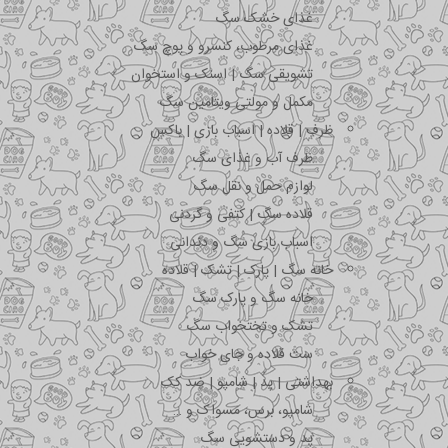
غذای خشک سگ
غذای مرطوب، کنسرو و پوچ سگ
تشویقی سگ | اسنک و استخوان
مکمل و مولتی ویتامین سگ
ظرف | قلاده | اسباب بازی | باکس
ظرف آب و غذای سگ
لوازم حمل و نقل سگ
قلاده سگ | کتفی و گردنی
اسباب بازی سگ و دندانی
خانه سگ | پارک | تشک | قلاده
خانه سگ و پارک سگ
تشک و تختخواب سگ
ست قلاده و جای خواب
بهداشتی | پد | شامپو | ضد کک
شامپو، برس، مسواک و …
پد و دستشویی سگ