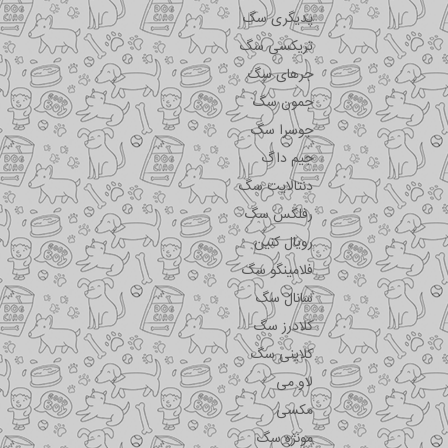
پدیگری سگ
تریکسی سگ
جرهای سگ
جمون سگ
جوسرا سگ
جیم داگ
دنتالایت سگ
رفلکس سگ
رویال کنین
فلامینگو سگ
سانال سگ
کلادرز سگ
کلاینی سگ
لاو می
مکسی
مونژه سگ