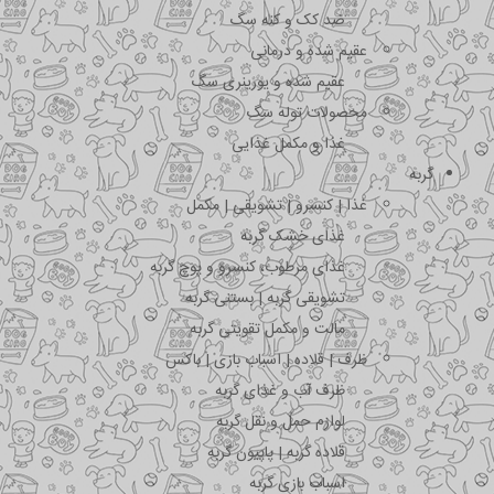
ضد کک و کنه سگ
عقیم شده و درمانی
عقیم شده و یورینری سگ
محصولات توله سگ
غذا و مکمل غذایی
گربه
غذا | کنسرو | تشویقی | مکمل
غذای خشک گربه
غذای مرطوب، کنسرو و پوچ گربه
تشویقی گربه | بستنی گربه
مالت و مکمل تقویتی گربه
ظرف | قلاده | اسباب بازی | باکس
ظرف آب و غذای گربه
لوازم حمل و نقل گربه
قلاده گربه | پاپیون گربه
اسباب بازی گربه