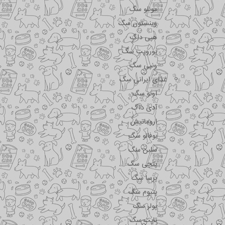
مونلو سگ
وینستون سگ
هپی داگ
یوروپت سگ
ونپی سگ
غذای ایرانی سگ
اونو سگ
آدی داگ
اروماتیش
بوفالو سگ
سلبن سگ
پتچی سگ
پرسا سگ
پتیوم سگ
پولر سگ
تاپت سگ