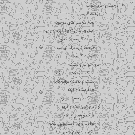
درخت و جای خواب
درخت گربه
تمام درخت های موجود
اسکرچر های کوچک و دیواری
درخت گربه برند کدی پک
درخت گربه برند نیناپت
درخت گربه برند ژوانیت
جای خواب و تشک
تشک و تختحواب سگ
تشک و تخت خواب گربه
خانه سگ و گربه
تشک با تخفیف ویژه
لوازم جانبی سگ و گربه
خاک و سطل خاک گربه
توالت و پد دستشویی سگ
باکس و لوازم حمل و نقل