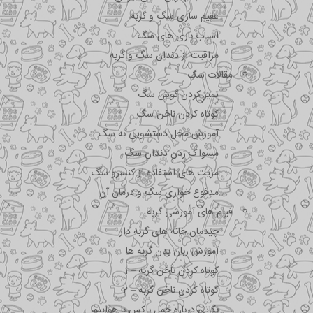
عقیم سازی سگ و گربه
اسباب بازی های سگ
مراقبت از دندان سگ و گربه
مقالات سگ
تمیز کردن گوش سگ
کوتاه کردن ناخن سگ
آموزش محل دستشویی به سگ
مسواک زدن دندان سگ
مزیت های استفاده از کنسرو سگ
مدفوع خواری سگ و درمان آن
فیلم های آموزشی گربه
چیدمان خانه های گربه دار
آموزش زبان بدن گربه ها
کوتاه کردن ناخن گربه – 1
کوتاه کردن ناخن گربه – 2
نکاتی درباره جمل باکس با هواپیما