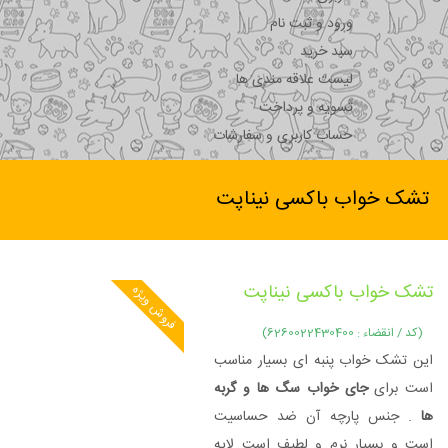
ورود و ثبت نام
سبد خرید
لیست علاقه مندی ها
تسویه و پرداخت
حساب کاربری و سفارشات
تشک خواب باکسی نیناپت
تشک خواب باکسی نیناپت
فروش ویژه
(کد / انقضاء : 6260022430400)
این تشک خواب پنبه ای بسیار مناسب
است برای
جای خواب سگ ها و گربه
ها
. جنس پارچه آن ضد حساسیت
است و بسیار نرم و لطیف است لایه