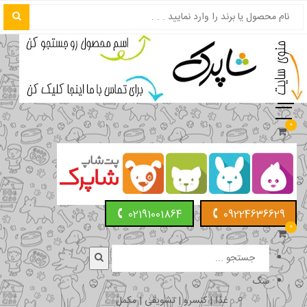
0
02191001864
09224636629
0
سگ
غذا | کنسرو | تشویقی | مکمل