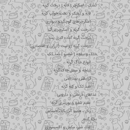
تشک | اسکرچر | لانه | درخت گربه
لانه و تشک و تخت خواب گربه
اسکرچرهای کوچک و دیواری
درخت گربه و اسکرچر بزرگ
درخت گربه آماده کدی پت
درخت گربه ژوانیت (ارزان و اقتصادی)
خاک و بیلچه | شامپو | ضد کک
انواع خاک گربه
بیلچه و سطل خاک گربه
آرایشی بهداشتی
ضد کک و کنه گربه
غذاهای درمانی و دارویی
عقیم شده و یورینری گربه
رنال ، هایپو آلرژیک ، حساس
بچه گربه
غذا، شیر، مکمل و اکسسوری