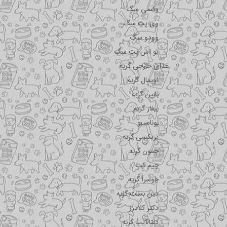
وکسی سگ
وی پت سگ
وودو سگ
یو اس پت سگ
غذای خارجی گربه
اویمال گربه
بابین گربه
بیفار گربه
بوناسیبو
تریکسی گربه
جمون گربه
جیم کت
جوسرا گربه
دین بست گربه
دکتر کلادرز
دنتالایت گربه