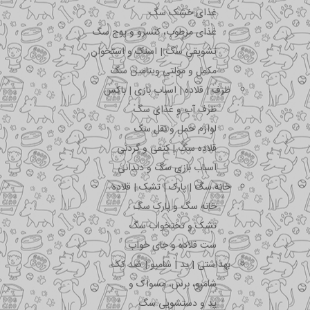
غذای خشک سگ
غذای مرطوب، کنسرو و پوچ سگ
تشویقی سگ | اسنک و استخوان
مکمل و مولتی ویتامین سگ
ظرف | قلاده | اسباب بازی | باکس
ظرف آب و غذای سگ
لوازم حمل و نقل سگ
قلاده سگ | کتفی و گردنی
اسباب بازی سگ و دندانی
خانه سگ | پارک | تشک | قلاده
خانه سگ و پارک سگ
تشک و تختخواب سگ
ست قلاده و جای خواب
بهداشتی | پد | شامپو | ضد کک
شامپو، برس، مسواک و …
پد و دستشویی سگ