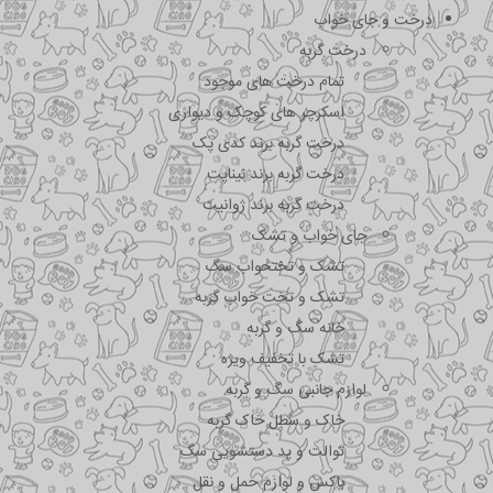
درخت و جای خواب
درخت گربه
تمام درخت های موجود
اسکرچر های کوچک و دیواری
درخت گربه برند کدی پک
درخت گربه برند نیناپت
درخت گربه برند ژوانیت
جای خواب و تشک
تشک و تختحواب سگ
تشک و تخت خواب گربه
خانه سگ و گربه
تشک با تخفیف ویژه
لوازم جانبی سگ و گربه
خاک و سطل خاک گربه
توالت و پد دستشویی سگ
باکس و لوازم حمل و نقل