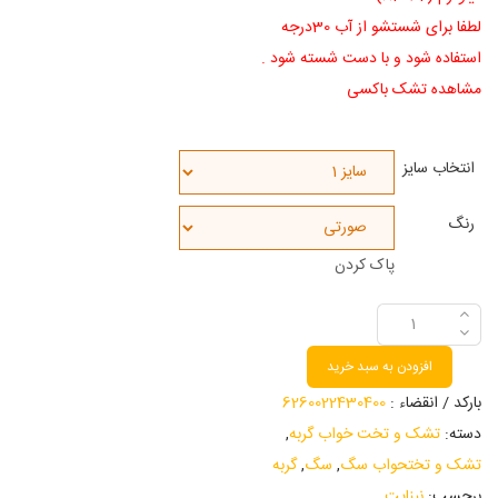
لطفا برای شستشو از آب 30درجه
استفاده شود و با دست شسته شود .
مشاهده تشک باکسی
انتخاب سایز
رنگ
پاک کردن
افزودن به سبد خرید
بارکد / انقضاء :
6260022430400
دسته:
تشک و تخت خواب گربه
,
تشک و تختحواب سگ
,
سگ
,
گربه
برچسب:
نیناپت