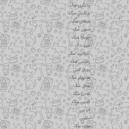
پدیگری سگ
تریکسی سگ
جرهای سگ
جمون سگ
جوسرا سگ
جیم داگ
دنتالایت سگ
رفلکس سگ
رویال کنین
فلامینگو سگ
سانال سگ
کلادرز سگ
کلاینی سگ
لاو می
مکسی
مونژه سگ