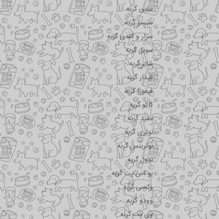
سلبن گربه
سنسو گربه
سزار و کندی گربه
سویل گربه
شایر گربه
فیدار گربه
فیفورا گربه
کاکو گربه
مفید گربه
نوتری گربه
نوترینس گربه
نوول گربه
یو اس پت گربه
وکسی گربه
وودو گربه
وی پت گربه