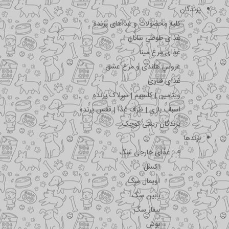
پرندگان
کلیه محصولات و غذاهای پرنده
غذای طوطی سانان
غذای مرغ مینا
عروس هلندی و مرغ عشق
غذای قناری
ویتامین | کلسیم | سرلاک پرنده
اسباب بازی | ظرف غذا | قفس پرنده
پرندگان زینتی کوچک
برندها
غذای خارجی سگ
اکسل
اویمال سگ
بابین سگ
بیفار سگ
بوش