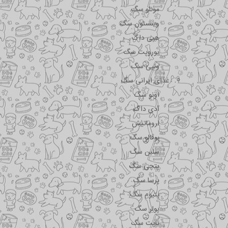
مونلو سگ
وینستون سگ
هپی داگ
یوروپت سگ
ونپی سگ
غذای ایرانی سگ
اونو سگ
آدی داگ
اروماتیش
بوفالو سگ
سلبن سگ
پتچی سگ
پرسا سگ
پتیوم سگ
پولر سگ
تاپت سگ