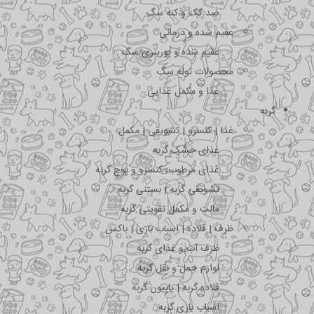
ضد کک و کنه سگ
عقیم شده و درمانی
عقیم شده و یورینری سگ
محصولات توله سگ
غذا و مکمل غذایی
گربه
غذا | کنسرو | تشویقی | مکمل
غذای خشک گربه
غذای مرطوب، کنسرو و پوچ گربه
تشویقی گربه | بستنی گربه
مالت و مکمل تقویتی گربه
ظرف | قلاده | اسباب بازی | باکس
ظرف آب و غذای گربه
لوازم حمل و نقل گربه
قلاده گربه | پاپیون گربه
اسباب بازی گربه