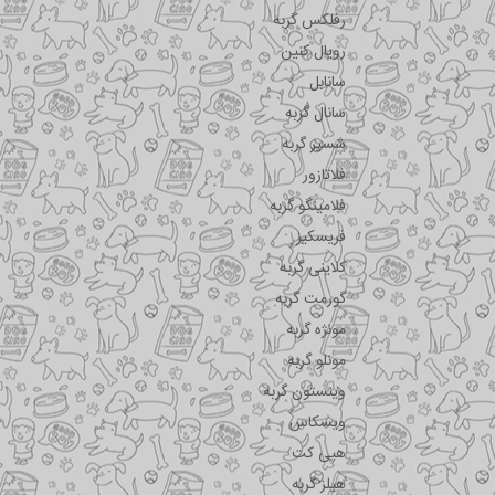
رفلکس گربه
رویال کنین
سانابل
سانال گربه
شسیر گربه
فلاتازور
فلامینگو گربه
فریسکیز
کلاینی گربه
گورمت گربه
مونژه گربه
مونلو گربه
وینستون گربه
ویسکاس
هپی کت
هیلز گربه