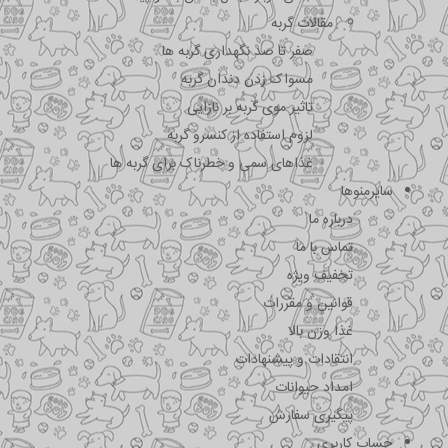
مقالات گربه
صفر تا صد نگهداری گربه ها
مسواک زدن دندان گربه
تاثیر موی گربه بر نازایی
لزوم استفاده از کنسرو گربه
غذاهای سمی و خطرناک برای گربه ها
سایرمنوها
درباره ما
تماس با ما
تخفیف ویژه
قوانین و مقررات
غذا وزن بالا
انتقادات و پیشنهادات
امداد حیوانات
پیگیری سفارش
حساب کاربری