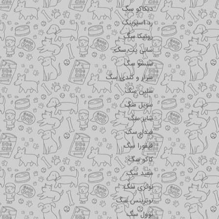
دیکاکو سگ
رد اسپرینگ
روتیکا سگ
سانی پت سگ
سنسو سگ
سزار و کندی سگ
سلبن سگ
سویل سگ
شایر سگ
فیدار سگ
فیفورا سگ
کاکو سگ
مفید سگ
نوتری سگ
نوترینس سگ
نوول سگ