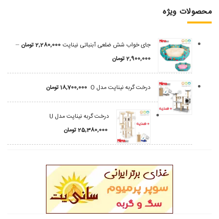
محصولات ویژه
–
جای خواب شش ضلعی آبنباتی نیناپت
2,280,000
تومان
2,900,000
تومان
درخت گربه نیناپت مدل O
18,700,000
تومان
درخت گربه نیناپت مدل U
25,380,000
تومان