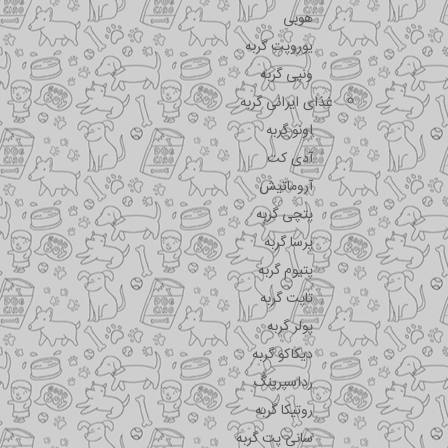
هوبی
یوروپت گربه
ونپی گربه
غذای ایرانی گربه
اونو گربه
آدی کت
آروماتیش
پتچی گربه
پرسا گربه
پتیوم گربه
تاپت گربه
پولر گربه
دیکاکو گربه
رداسپرینگ
روتیکا گربه
سانی پت گربه