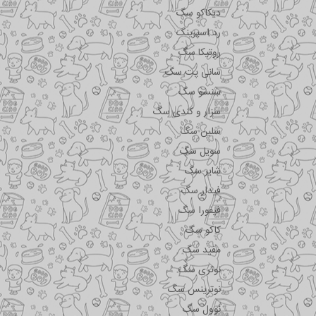
دیکاکو سگ
رد اسپرینگ
روتیکا سگ
سانی پت سگ
سنسو سگ
سزار و کندی سگ
سلبن سگ
سویل سگ
شایر سگ
فیدار سگ
فیفورا سگ
کاکو سگ
مفید سگ
نوتری سگ
نوترینس سگ
نوول سگ