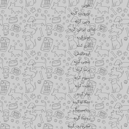
هوبی
یوروپت گربه
ونپی گربه
غذای ایرانی گربه
اونو گربه
آدی کت
آروماتیش
پتچی گربه
پرسا گربه
پتیوم گربه
تاپت گربه
پولر گربه
دیکاکو گربه
رداسپرینگ
روتیکا گربه
سانی پت گربه