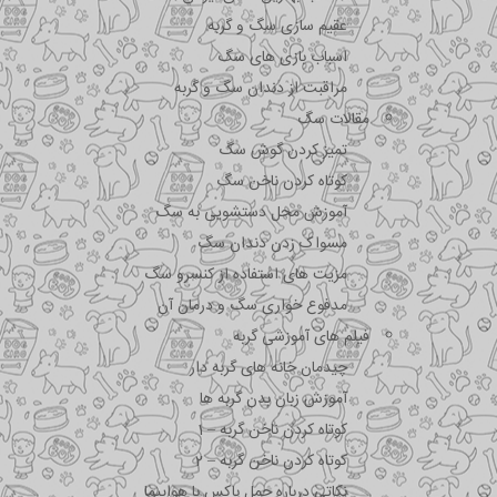
عقیم سازی سگ و گربه
اسباب بازی های سگ
مراقبت از دندان سگ و گربه
مقالات سگ
تمیز کردن گوش سگ
کوتاه کردن ناخن سگ
آموزش محل دستشویی به سگ
مسواک زدن دندان سگ
مزیت های استفاده از کنسرو سگ
مدفوع خواری سگ و درمان آن
فیلم های آموزشی گربه
چیدمان خانه های گربه دار
آموزش زبان بدن گربه ها
کوتاه کردن ناخن گربه – 1
کوتاه کردن ناخن گربه – 2
نکاتی درباره جمل باکس با هواپیما