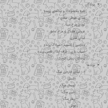
پرندگان
کلیه محصولات و غذاهای پرنده
غذای طوطی سانان
غذای مرغ مینا
عروس هلندی و مرغ عشق
غذای قناری
ویتامین | کلسیم | سرلاک پرنده
اسباب بازی | ظرف غذا | قفس پرنده
پرندگان زینتی کوچک
برندها
غذای خارجی سگ
اکسل
اویمال سگ
بابین سگ
بیفار سگ
بوش