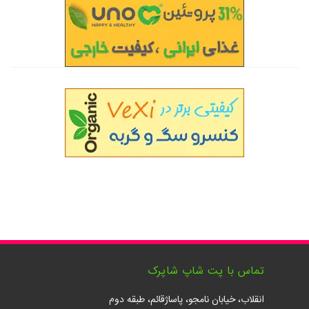
تماس با پت شاپ شاپرک
انقلاب، خیابان نامجو، پاساژقائم، طبقه دوم