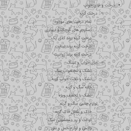
درخت و جای خواب
درخت گربه
تمام درخت های موجود
اسکرچر های کوچک و دیواری
درخت گربه برند کدی پک
درخت گربه برند نیناپت
درخت گربه برند ژوانیت
جای خواب و تشک
تشک و تختحواب سگ
تشک و تخت خواب گربه
خانه سگ و گربه
تشک با تخفیف ویژه
لوازم جانبی سگ و گربه
خاک و سطل خاک گربه
توالت و پد دستشویی سگ
باکس و لوازم حمل و نقل