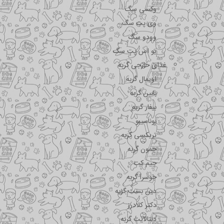
وکسی سگ
وی پت سگ
وودو سگ
یو اس پت سگ
غذای خارجی گربه
اویمال گربه
بابین گربه
بیفار گربه
بوناسیبو
تریکسی گربه
جمون گربه
جیم کت
جوسرا گربه
دین بست گربه
دکتر کلادرز
دنتالایت گربه