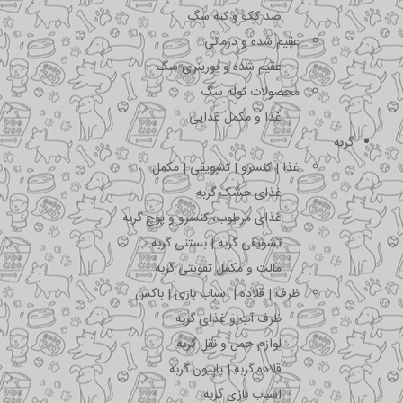
ضد کک و کنه سگ
عقیم شده و درمانی
عقیم شده و یورینری سگ
محصولات توله سگ
غذا و مکمل غذایی
گربه
غذا | کنسرو | تشویقی | مکمل
غذای خشک گربه
غذای مرطوب، کنسرو و پوچ گربه
تشویقی گربه | بستنی گربه
مالت و مکمل تقویتی گربه
ظرف | قلاده | اسباب بازی | باکس
ظرف آب و غذای گربه
لوازم حمل و نقل گربه
قلاده گربه | پاپیون گربه
اسباب بازی گربه