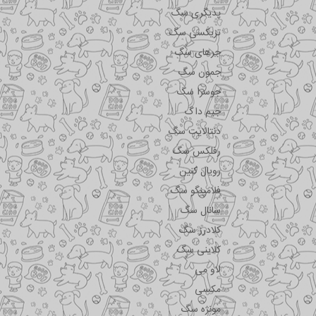
پدیگری سگ
تریکسی سگ
جرهای سگ
جمون سگ
جوسرا سگ
جیم داگ
دنتالایت سگ
رفلکس سگ
رویال کنین
فلامینگو سگ
سانال سگ
کلادرز سگ
کلاینی سگ
لاو می
مکسی
مونژه سگ