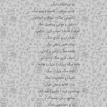
غذای خشک سگ
غذای مرطوب، کنسرو و پوچ سگ
تشویقی سگ | اسنک و استخوان
مکمل و مولتی ویتامین سگ
ظرف | قلاده | اسباب بازی | باکس
ظرف آب و غذای سگ
لوازم حمل و نقل سگ
قلاده سگ | کتفی و گردنی
اسباب بازی سگ و دندانی
خانه سگ | پارک | تشک | قلاده
خانه سگ و پارک سگ
تشک و تختخواب سگ
ست قلاده و جای خواب
بهداشتی | پد | شامپو | ضد کک
شامپو، برس، مسواک و …
پد و دستشویی سگ