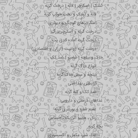
تشک | اسکرچر | لانه | درخت گربه
لانه و تشک و تخت خواب گربه
اسکرچرهای کوچک و دیواری
درخت گربه و اسکرچر بزرگ
درخت گربه آماده کدی پت
درخت گربه ژوانیت (ارزان و اقتصادی)
خاک و بیلچه | شامپو | ضد کک
انواع خاک گربه
بیلچه و سطل خاک گربه
آرایشی بهداشتی
ضد کک و کنه گربه
غذاهای درمانی و دارویی
عقیم شده و یورینری گربه
رنال ، هایپو آلرژیک ، حساس
بچه گربه
غذا، شیر، مکمل و اکسسوری