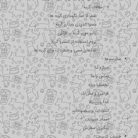
مقالات گربه
صفر تا صد نگهداری گربه ها
مسواک زدن دندان گربه
تاثیر موی گربه بر نازایی
لزوم استفاده از کنسرو گربه
غذاهای سمی و خطرناک برای گربه ها
سایرمنوها
درباره ما
تماس با ما
تخفیف ویژه
قوانین و مقررات
غذا وزن بالا
انتقادات و پیشنهادات
امداد حیوانات
پیگیری سفارش
حساب کاربری