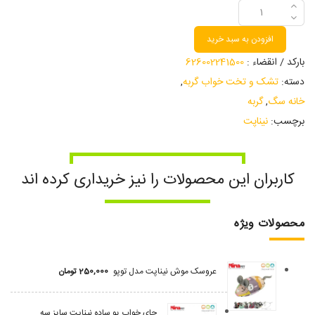
افزودن به سبد خرید
بارکد / انقضاء :
626002241500
دسته:
تشک و تخت خواب گربه
,
خانه سگ
,
گربه
برچسب:
نیناپت
کاربران این محصولات را نیز خریداری کرده اند
محصولات ویژه
عروسک موش نیناپت مدل توپو
250,000
تومان
جای خواب یو ساده نیناپت سایز سه