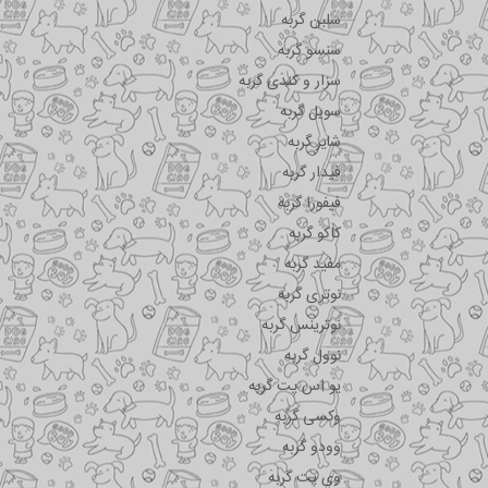
سلبن گربه
سنسو گربه
سزار و کندی گربه
سویل گربه
شایر گربه
فیدار گربه
فیفورا گربه
کاکو گربه
مفید گربه
نوتری گربه
نوترینس گربه
نوول گربه
یو اس پت گربه
وکسی گربه
وودو گربه
وی پت گربه