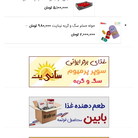
5,100,000
تومان
–
حوله حمام سگ و گربه نیناپت
980,000
تومان
2,000,000
تومان