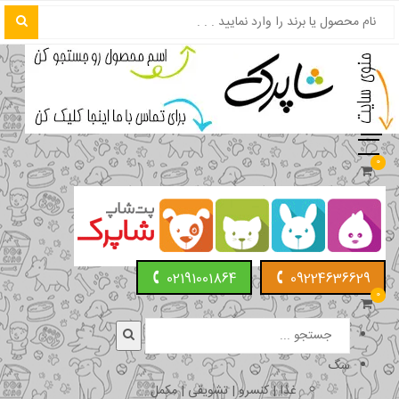
0
02191001864
09224636629
0
سگ
غذا | کنسرو | تشویقی | مکمل