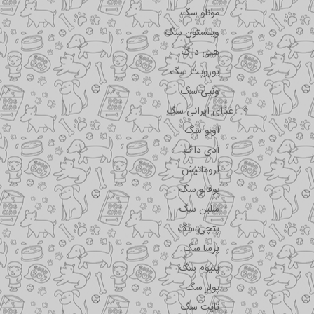
مونلو سگ
وینستون سگ
هپی داگ
یوروپت سگ
ونپی سگ
غذای ایرانی سگ
اونو سگ
آدی داگ
اروماتیش
بوفالو سگ
سلبن سگ
پتچی سگ
پرسا سگ
پتیوم سگ
پولر سگ
تاپت سگ