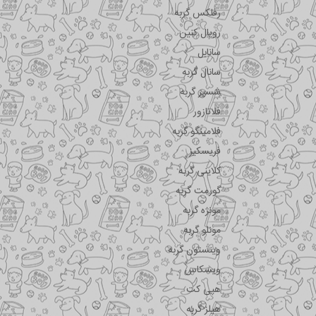
رفلکس گربه
رویال کنین
سانابل
سانال گربه
شسیر گربه
فلاتازور
فلامینگو گربه
فریسکیز
کلاینی گربه
گورمت گربه
مونژه گربه
مونلو گربه
وینستون گربه
ویسکاس
هپی کت
هیلز گربه