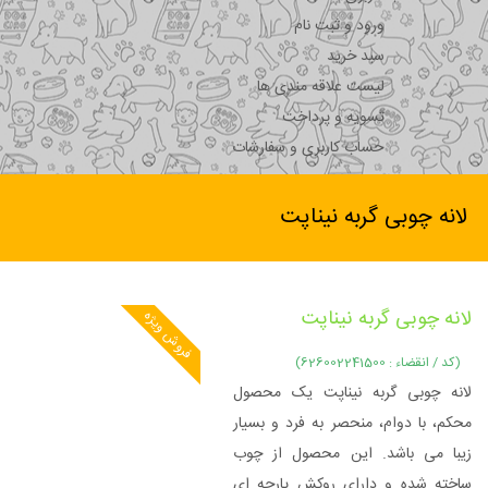
ورود و ثبت نام
سبد خرید
لیست علاقه مندی ها
تسویه و پرداخت
حساب کاربری و سفارشات
لانه چوبی گربه نیناپت
لانه چوبی گربه نیناپت
فروش ویژه
(کد / انقضاء : 626002241500)
لانه چوبی گربه نیناپت یک محصول
محکم، با دوام، منحصر به فرد و بسیار
زیبا می باشد. این محصول از چوب
ساخته شده و دارای روکش پارچه ای