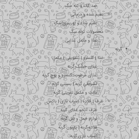
ضد کک و کنه سگ
عقیم شده و درمانی
عقیم شده و یورینری سگ
محصولات توله سگ
غذا و مکمل غذایی
گربه
غذا | کنسرو | تشویقی | مکمل
غذای خشک گربه
غذای مرطوب، کنسرو و پوچ گربه
تشویقی گربه | بستنی گربه
مالت و مکمل تقویتی گربه
ظرف | قلاده | اسباب بازی | باکس
ظرف آب و غذای گربه
لوازم حمل و نقل گربه
قلاده گربه | پاپیون گربه
اسباب بازی گربه