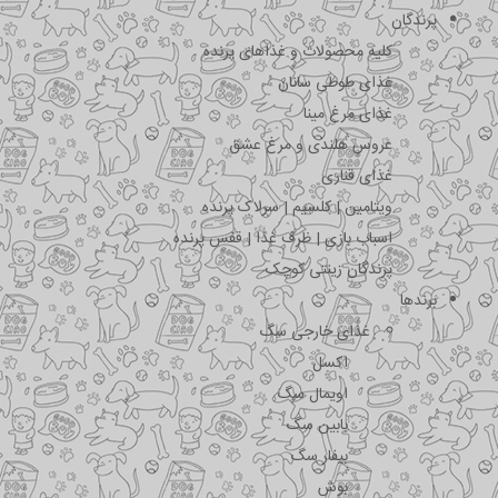
پرندگان
کلیه محصولات و غذاهای پرنده
غذای طوطی سانان
غذای مرغ مینا
عروس هلندی و مرغ عشق
غذای قناری
ویتامین | کلسیم | سرلاک پرنده
اسباب بازی | ظرف غذا | قفس پرنده
پرندگان زینتی کوچک
برندها
غذای خارجی سگ
اکسل
اویمال سگ
بابین سگ
بیفار سگ
بوش