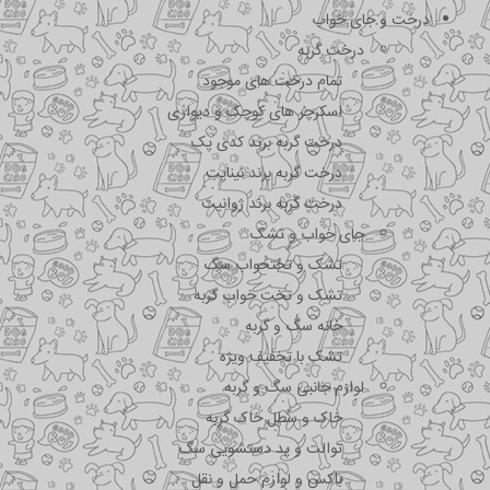
درخت و جای خواب
درخت گربه
تمام درخت های موجود
اسکرچر های کوچک و دیواری
درخت گربه برند کدی پک
درخت گربه برند نیناپت
درخت گربه برند ژوانیت
جای خواب و تشک
تشک و تختحواب سگ
تشک و تخت خواب گربه
خانه سگ و گربه
تشک با تخفیف ویژه
لوازم جانبی سگ و گربه
خاک و سطل خاک گربه
توالت و پد دستشویی سگ
باکس و لوازم حمل و نقل