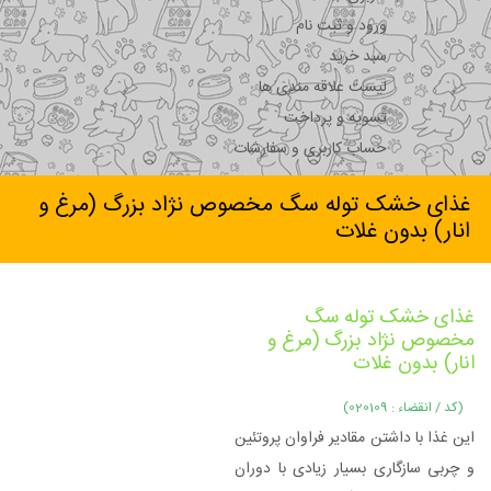
ورود و ثبت نام
سبد خرید
لیست علاقه مندی ها
تسویه و پرداخت
حساب کاربری و سفارشات
غذای خشک توله سگ مخصوص نژاد بزرگ (مرغ و
انار) بدون غلات
غذای خشک توله سگ
مخصوص نژاد بزرگ (مرغ و
انار) بدون غلات
(کد / انقضاء : 020109)
این غذا با داشتن مقادیر فراوان پروتئین
و چربی سازگاری بسیار زیادی با دوران