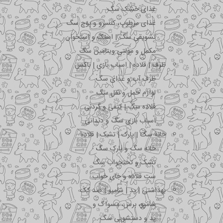
غذای خشک سگ
غذای مرطوب، کنسرو و پوچ سگ
تشویقی سگ | اسنک و استخوان
مکمل و مولتی ویتامین سگ
ظرف | قلاده | اسباب بازی | باکس
ظرف آب و غذای سگ
لوازم حمل و نقل سگ
قلاده سگ | کتفی و گردنی
اسباب بازی سگ و دندانی
خانه سگ | پارک | تشک | قلاده
خانه سگ و پارک سگ
تشک و تختخواب سگ
ست قلاده و جای خواب
بهداشتی | پد | شامپو | ضد کک
شامپو، برس، مسواک و …
پد و دستشویی سگ