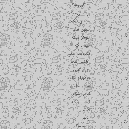
پدیگری سگ
تریکسی سگ
جرهای سگ
جمون سگ
جوسرا سگ
جیم داگ
دنتالایت سگ
رفلکس سگ
رویال کنین
فلامینگو سگ
سانال سگ
کلادرز سگ
کلاینی سگ
لاو می
مکسی
مونژه سگ