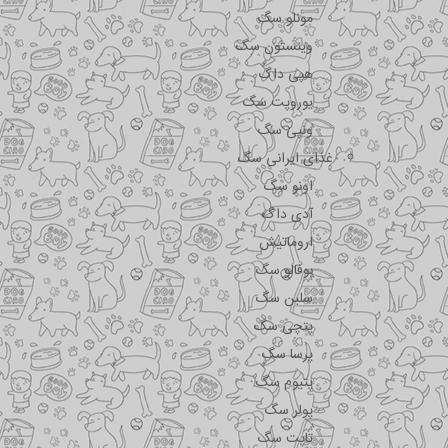
مونلو سگ
وینستون سگ
هپی داگ
یوروپت سگ
ونپی سگ
غذای ایرانی سگ
اونو سگ
آدی داگ
اروماتیش
بوفالو سگ
سلبن سگ
پتچی سگ
پرسا سگ
پتیوم سگ
پولر سگ
تاپت سگ