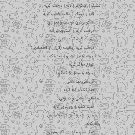
تشک | اسکرچر | لانه | درخت گربه
لانه و تشک و تخت خواب گربه
اسکرچرهای کوچک و دیواری
درخت گربه و اسکرچر بزرگ
درخت گربه آماده کدی پت
درخت گربه ژوانیت (ارزان و اقتصادی)
خاک و بیلچه | شامپو | ضد کک
انواع خاک گربه
بیلچه و سطل خاک گربه
آرایشی بهداشتی
ضد کک و کنه گربه
غذاهای درمانی و دارویی
عقیم شده و یورینری گربه
رنال ، هایپو آلرژیک ، حساس
بچه گربه
غذا، شیر، مکمل و اکسسوری