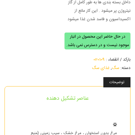
داخل بسته بندی ها به طور کامل از گاز
نیتروژن پر میشود . این کار مانع از
اکسیداسیون و فاسد شدن غذا میشود
در حال حاضر این محصول در انبار
موجود نیست و در دسترس نمی باشد.
بارکد / انقضاء :
020109
دسته:
سگ
,
غذای سگ
توضیحات
عناصر تشکیل دهنده
مرغ بدون استخوان ، مرغ خشک ، سیب زمینی (منبع