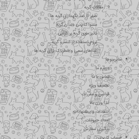
مقالات گربه
صفر تا صد نگهداری گربه ها
مسواک زدن دندان گربه
تاثیر موی گربه بر نازایی
لزوم استفاده از کنسرو گربه
غذاهای سمی و خطرناک برای گربه ها
سایرمنوها
درباره ما
تماس با ما
تخفیف ویژه
قوانین و مقررات
غذا وزن بالا
انتقادات و پیشنهادات
امداد حیوانات
پیگیری سفارش
حساب کاربری