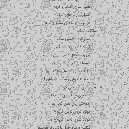
عقیم سازی سگ و گربه
اسباب بازی های سگ
مراقبت از دندان سگ و گربه
مقالات سگ
تمیز کردن گوش سگ
کوتاه کردن ناخن سگ
آموزش محل دستشویی به سگ
مسواک زدن دندان سگ
مزیت های استفاده از کنسرو سگ
مدفوع خواری سگ و درمان آن
فیلم های آموزشی گربه
چیدمان خانه های گربه دار
آموزش زبان بدن گربه ها
کوتاه کردن ناخن گربه – 1
کوتاه کردن ناخن گربه – 2
نکاتی درباره جمل باکس با هواپیما