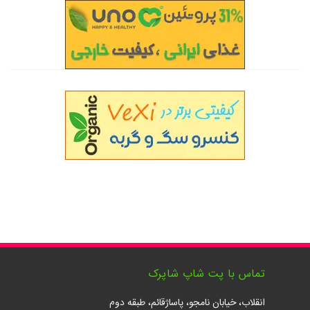
تماس با پت شاپ شاپرک
انقلاب، خیابان نامجو، پاساژقائم، طبقه دوم