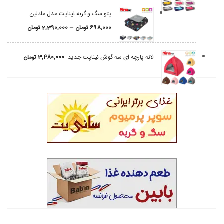
پتو سگ و گربه نیناپت مدل مادلین
–
698,000
تومان
2,390,000
تومان
لانه پارچه ای سه گوش نیناپت جدید
3,480,000
تومان