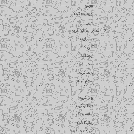
هوبی
یوروپت گربه
ونپی گربه
غذای ایرانی گربه
اونو گربه
آدی کت
آروماتیش
پتچی گربه
پرسا گربه
پتیوم گربه
تاپت گربه
پولر گربه
دیکاکو گربه
رداسپرینگ
روتیکا گربه
سانی پت گربه