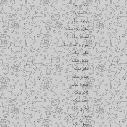
دیکاکو سگ
رد اسپرینگ
روتیکا سگ
سانی پت سگ
سنسو سگ
سزار و کندی سگ
سلبن سگ
سویل سگ
شایر سگ
فیدار سگ
فیفورا سگ
کاکو سگ
مفید سگ
نوتری سگ
نوترینس سگ
نوول سگ