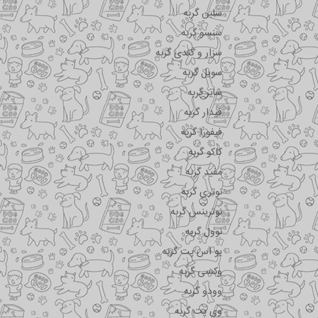
سلبن گربه
سنسو گربه
سزار و کندی گربه
سویل گربه
شایر گربه
فیدار گربه
فیفورا گربه
کاکو گربه
مفید گربه
نوتری گربه
نوترینس گربه
نوول گربه
یو اس پت گربه
وکسی گربه
وودو گربه
وی پت گربه