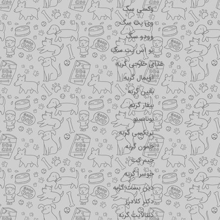
وکسی سگ
وی پت سگ
وودو سگ
یو اس پت سگ
غذای خارجی گربه
اویمال گربه
بابین گربه
بیفار گربه
بوناسیبو
تریکسی گربه
جمون گربه
جیم کت
جوسرا گربه
دین بست گربه
دکتر کلادرز
دنتالایت گربه