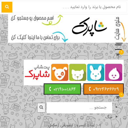
0
02191001864
09224636629
0
سگ
غذا | کنسرو | تشویقی | مکمل