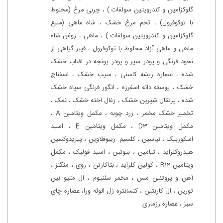
گلوکزامین و کندرویتین سولفات ) ، چربی مرغ (مخلوط
با توکوفرول) ، تخم مرغ خشک ، شاه ماهی (منبع
گلوکزامین و کندرویتین سولفات ) ، ماهی ، روغن شاه
ماهی و ماهی آزاد مخلوط با توکوفرول ، فیبر گیاهی از
نخود فرنگی و پودر سیر و پودر یونجه در افتاب خشک
شده ، عصاره ریشه کاسنی ، سیب خشک ، اسفناج
خشک ، پوسته دانه اسفرزه ، انگور فرنگی سیاه خشک
شده ، پرتقال شیرین خشک ، زغال اخته خشک ، نمک ،
تخمیر خشک مخمر ، زرد چوبه ، مکمل ویتامین A ،
مکمل ویتامین D3 ، مکمل ویتامین E ، اسید
اسکوربیک ، نیاسین ، کلسیم. ریبوفلاوین ، پیریدوکسین
هیدروکلراید ، تیامین ، بیوتین ، اسید فولیک ، مکمل
ویتامین B12 ، کولین کلراید ، بتاکارتن ، روی ، منگنز ،
آهن و پروتئین مس ، مخمر سلنیوم ، ال متیو نین
تورین ، ال کارنتین ، کنسانتره ژل الوئه ورا، عصاره چای
سبز ، عصاره رزماری.