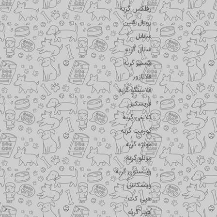
رفلکس گربه
رویال کنین
سانابل
سانال گربه
شسیر گربه
فلاتازور
فلامینگو گربه
فریسکیز
کلاینی گربه
گورمت گربه
مونژه گربه
مونلو گربه
وینستون گربه
ویسکاس
هپی کت
هیلز گربه