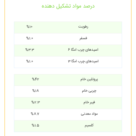
درصد مواد تشکیل دهنده
رطوبت
%10
فسفر
%1.0
اسیدهای چرب امگا 6
%3.3
اسیدهای چرب امگا 3
%1.0
پروتئین خام
%42
چربی خام
%18
فیبر خام
%2.3
مواد معدنی
%8.7
کلسیم
%1.5