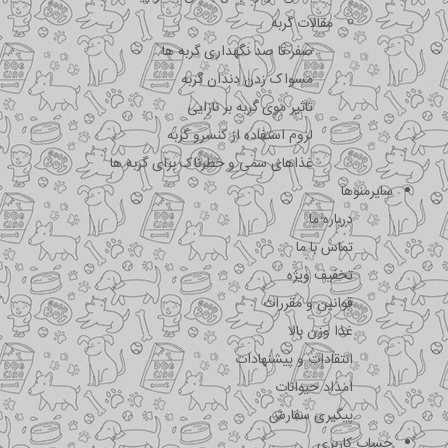
مقالات گربه
صفر تا صد نگهداری گربه ها
مسواک زدن دندان گربه
تاثیر موی گربه بر نازایی
لزوم استفاده از کنسرو گربه
غذاهای سمی و خطرناک برای گربه ها
سایرمنوها
درباره ما
تماس با ما
تخفیف ویژه
قوانین و مقررات
غذا وزن بالا
انتقادات و پیشنهادات
امداد حیوانات
پیگیری سفارش
حساب کاربری