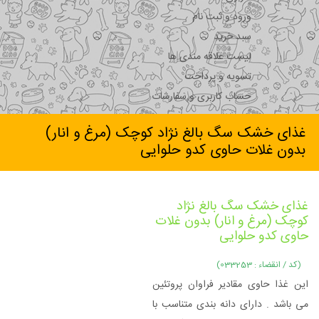
ورود و ثبت نام
سبد خرید
لیست علاقه مندی ها
تسویه و پرداخت
حساب کاربری و سفارشات
غذای خشک سگ بالغ نژاد کوچک (مرغ و انار)
بدون غلات حاوی کدو حلوایی
غذای خشک سگ بالغ نژاد
کوچک (مرغ و انار) بدون غلات
حاوی کدو حلوایی
(کد / انقضاء : 033253)
این غذا حاوی مقادیر فراوان پروتئین
می باشد . دارای دانه بندی متناسب با