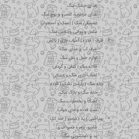
غذای خشک سگ
غذای مرطوب، کنسرو و پوچ سگ
تشویقی سگ | اسنک و استخوان
مکمل و مولتی ویتامین سگ
ظرف | قلاده | اسباب بازی | باکس
ظرف آب و غذای سگ
لوازم حمل و نقل سگ
قلاده سگ | کتفی و گردنی
اسباب بازی سگ و دندانی
خانه سگ | پارک | تشک | قلاده
خانه سگ و پارک سگ
تشک و تختخواب سگ
ست قلاده و جای خواب
بهداشتی | پد | شامپو | ضد کک
شامپو، برس، مسواک و …
پد و دستشویی سگ