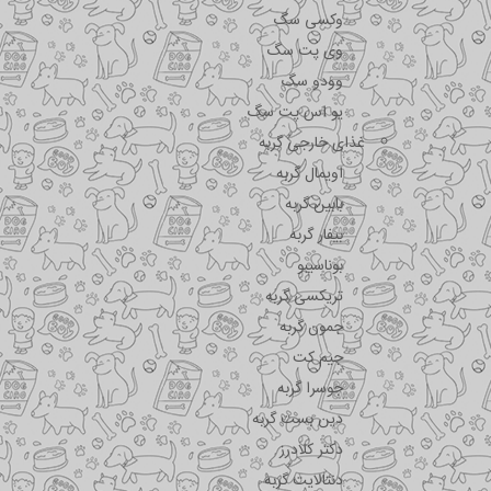
وکسی سگ
وی پت سگ
وودو سگ
یو اس پت سگ
غذای خارجی گربه
اویمال گربه
بابین گربه
بیفار گربه
بوناسیبو
تریکسی گربه
جمون گربه
جیم کت
جوسرا گربه
دین بست گربه
دکتر کلادرز
دنتالایت گربه