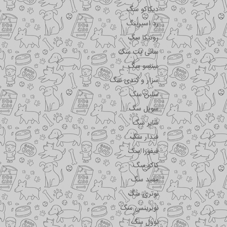
دیکاکو سگ
رد اسپرینگ
روتیکا سگ
سانی پت سگ
سنسو سگ
سزار و کندی سگ
سلبن سگ
سویل سگ
شایر سگ
فیدار سگ
فیفورا سگ
کاکو سگ
مفید سگ
نوتری سگ
نوترینس سگ
نوول سگ