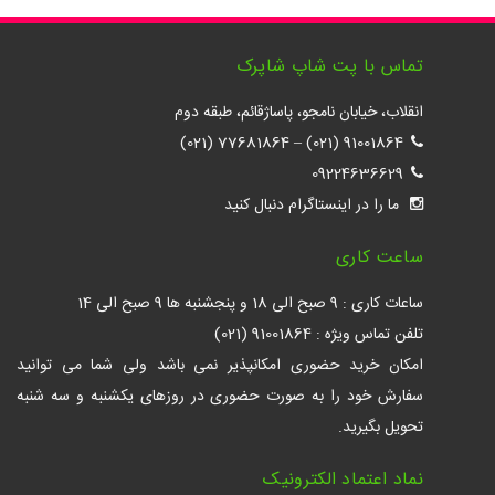
تماس با پت شاپ شاپرک
انقلاب، خیابان نامجو، پاساژقائم، طبقه دوم
77681864 (021)
–
91001864 (021)
09224636629
ما را در اینستاگرام دنبال کنید
ساعت کاری
ساعات کاری : 9 صبح الی 18 و پنجشنبه ها 9 صبح الی 14
تلفن تماس ویژه : 91001864 (021)
امکان خرید حضوری امکانپذیر نمی باشد ولی شما می توانید
سفارش خود را به صورت حضوری در روزهای یکشنبه و سه شنبه
تحویل بگیرید.
نماد اعتماد الکترونیک