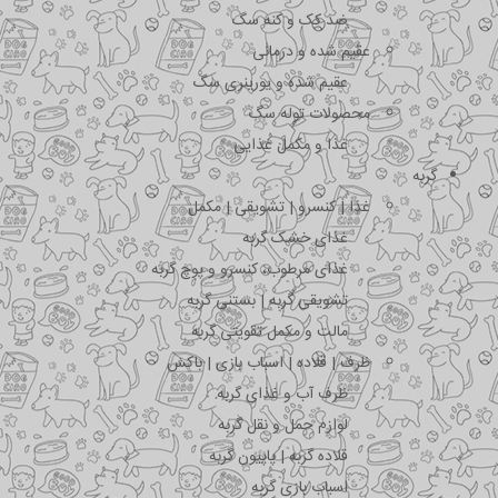
ضد کک و کنه سگ
عقیم شده و درمانی
عقیم شده و یورینری سگ
محصولات توله سگ
غذا و مکمل غذایی
گربه
غذا | کنسرو | تشویقی | مکمل
غذای خشک گربه
غذای مرطوب، کنسرو و پوچ گربه
تشویقی گربه | بستنی گربه
مالت و مکمل تقویتی گربه
ظرف | قلاده | اسباب بازی | باکس
ظرف آب و غذای گربه
لوازم حمل و نقل گربه
قلاده گربه | پاپیون گربه
اسباب بازی گربه