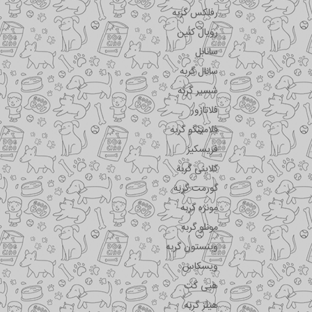
رفلکس گربه
رویال کنین
سانابل
سانال گربه
شسیر گربه
فلاتازور
فلامینگو گربه
فریسکیز
کلاینی گربه
گورمت گربه
مونژه گربه
مونلو گربه
وینستون گربه
ویسکاس
هپی کت
هیلز گربه