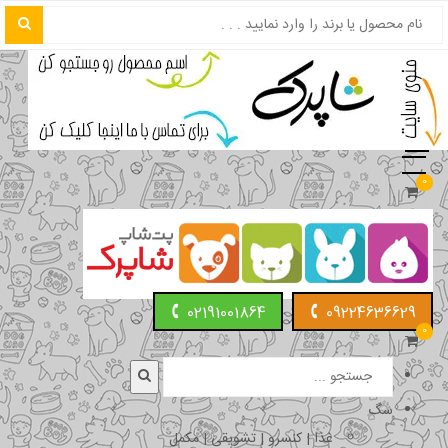
0
02191001864
09224636629
0
سگ
غذا | کنسرو | تشویقی | مکمل