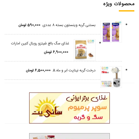
محصولات ویژه
بستنی گربه وینستون بسته 8 عددی
590,000
تومان
غذای سگ بالغ شیتزو رویال کنین امارات
6,900,000
تومان
درخت گربه نیناپت ابر و ماه A
6,500,000
تومان