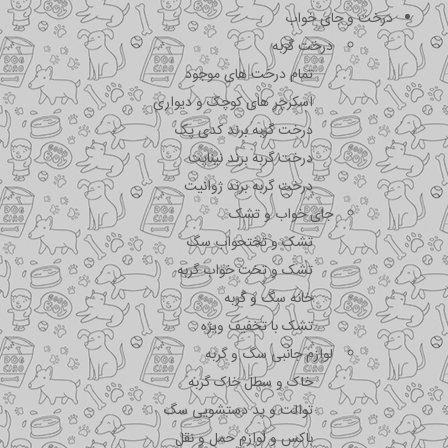
درخت و جای خواب
درخت گربه
تمام درخت های موجود
اسکرچر های کوچک و دیواری
درخت گربه برند کدی پک
درخت گربه برند نیناپت
درخت گربه برند ژوانیت
جای خواب و تشک
تشک و تختحواب سگ
تشک و تخت خواب گربه
خانه سگ و گربه
تشک با تخفیف ویژه
لوازم جانبی سگ و گربه
خاک و سطل خاک گربه
توالت و پد دستشویی سگ
باکس و لوازم حمل و نقل