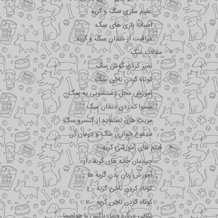
عقیم سازی سگ و گربه
اسباب بازی های سگ
مراقبت از دندان سگ و گربه
مقالات سگ
تمیز کردن گوش سگ
کوتاه کردن ناخن سگ
آموزش محل دستشویی به سگ
مسواک زدن دندان سگ
مزیت های استفاده از کنسرو سگ
مدفوع خواری سگ و درمان آن
فیلم های آموزشی گربه
چیدمان خانه های گربه دار
آموزش زبان بدن گربه ها
کوتاه کردن ناخن گربه – 1
کوتاه کردن ناخن گربه – 2
نکاتی درباره جمل باکس با هواپیما