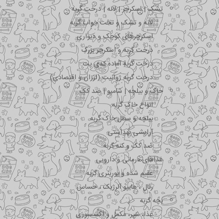
تشک | اسکرچر | لانه | درخت گربه
لانه و تشک و تخت خواب گربه
اسکرچرهای کوچک و دیواری
درخت گربه و اسکرچر بزرگ
درخت گربه آماده کدی پت
درخت گربه ژوانیت (ارزان و اقتصادی)
خاک و بیلچه | شامپو | ضد کک
انواع خاک گربه
بیلچه و سطل خاک گربه
آرایشی بهداشتی
ضد کک و کنه گربه
غذاهای درمانی و دارویی
عقیم شده و یورینری گربه
رنال ، هایپو آلرژیک ، حساس
بچه گربه
غذا، شیر، مکمل و اکسسوری