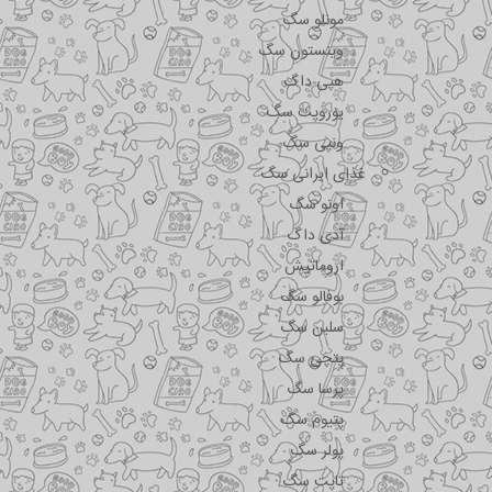
مونلو سگ
وینستون سگ
هپی داگ
یوروپت سگ
ونپی سگ
غذای ایرانی سگ
اونو سگ
آدی داگ
اروماتیش
بوفالو سگ
سلبن سگ
پتچی سگ
پرسا سگ
پتیوم سگ
پولر سگ
تاپت سگ