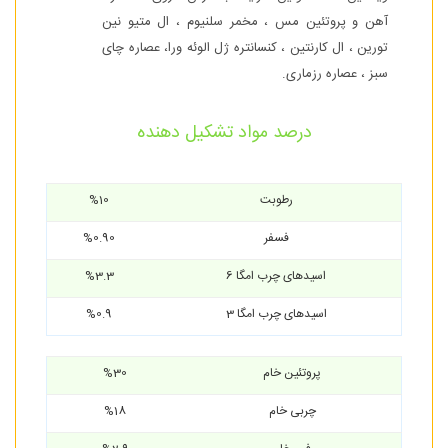
آهن و پروتئین مس ، مخمر سلنیوم ، ال متیو نین
تورین ، ال کارنتین ، کنسانتره ژل الوئه ورا، عصاره چای
سبز ، عصاره رزماری.
درصد مواد تشکیل دهنده
رطوبت
%10
فسفر
%0.90
اسیدهای چرب امگا 6
%3.3
اسیدهای چرب امگا 3
%0.9
پروتئین خام
%30
چربی خام
%18