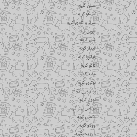
سلبن گربه
سنسو گربه
سزار و کندی گربه
سویل گربه
شایر گربه
فیدار گربه
فیفورا گربه
کاکو گربه
مفید گربه
نوتری گربه
نوترینس گربه
نوول گربه
یو اس پت گربه
وکسی گربه
وودو گربه
وی پت گربه