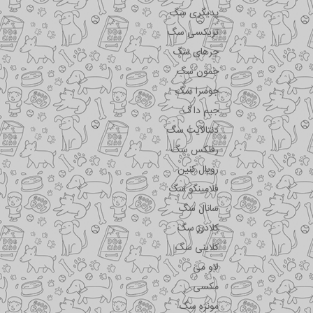
پدیگری سگ
تریکسی سگ
جرهای سگ
جمون سگ
جوسرا سگ
جیم داگ
دنتالایت سگ
رفلکس سگ
رویال کنین
فلامینگو سگ
سانال سگ
کلادرز سگ
کلاینی سگ
لاو می
مکسی
مونژه سگ