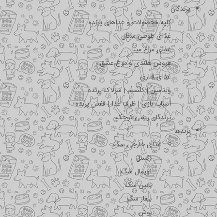
پرندگان
کلیه محصولات و غذاهای پرنده
غذای طوطی سانان
غذای مرغ مینا
عروس هلندی و مرغ عشق
غذای قناری
ویتامین | کلسیم | سرلاک پرنده
اسباب بازی | ظرف غذا | قفس پرنده
پرندگان زینتی کوچک
برندها
غذای خارجی سگ
اکسل
اویمال سگ
بابین سگ
بیفار سگ
بوش