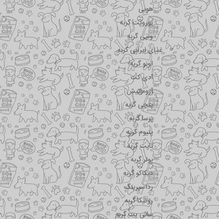
هوبی
یوروپت گربه
ونپی گربه
غذای ایرانی گربه
اونو گربه
آدی کت
آروماتیش
پتچی گربه
پرسا گربه
پتیوم گربه
تاپت گربه
پولر گربه
دیکاکو گربه
رداسپرینگ
روتیکا گربه
سانی پت گربه