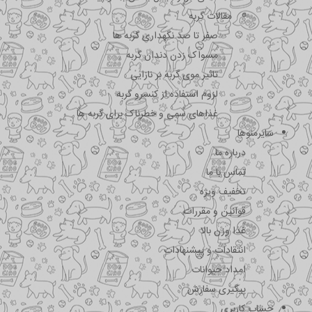
مقالات گربه
صفر تا صد نگهداری گربه ها
مسواک زدن دندان گربه
تاثیر موی گربه بر نازایی
لزوم استفاده از کنسرو گربه
غذاهای سمی و خطرناک برای گربه ها
سایرمنوها
درباره ما
تماس با ما
تخفیف ویژه
قوانین و مقررات
غذا وزن بالا
انتقادات و پیشنهادات
امداد حیوانات
پیگیری سفارش
حساب کاربری