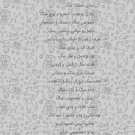
غذای خشک سگ
غذای مرطوب، کنسرو و پوچ سگ
تشویقی سگ | اسنک و استخوان
مکمل و مولتی ویتامین سگ
ظرف | قلاده | اسباب بازی | باکس
ظرف آب و غذای سگ
لوازم حمل و نقل سگ
قلاده سگ | کتفی و گردنی
اسباب بازی سگ و دندانی
خانه سگ | پارک | تشک | قلاده
خانه سگ و پارک سگ
تشک و تختخواب سگ
ست قلاده و جای خواب
بهداشتی | پد | شامپو | ضد کک
شامپو، برس، مسواک و …
پد و دستشویی سگ