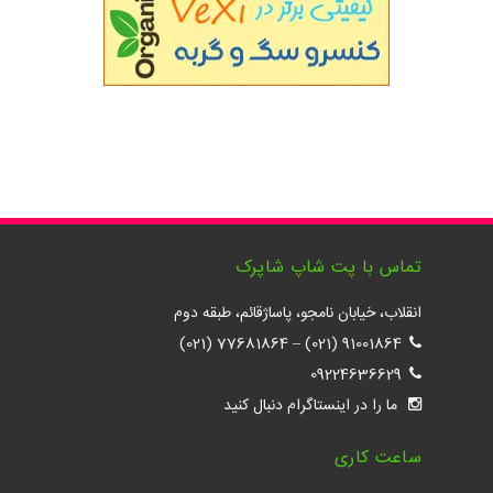
تماس با پت شاپ شاپرک
انقلاب، خیابان نامجو، پاساژقائم، طبقه دوم
77681864 (021)
–
91001864 (021)
09224636629
ما را در اینستاگرام دنبال کنید
ساعت کاری