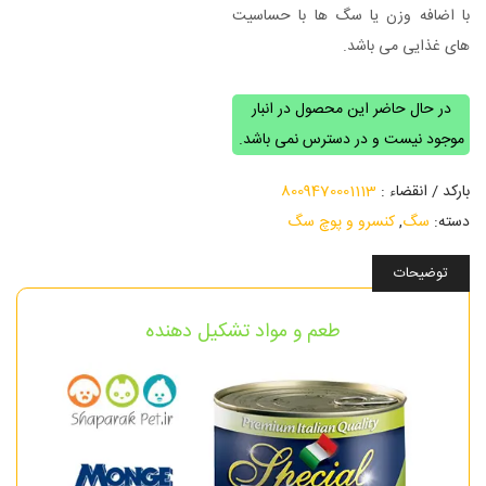
با اضافه وزن یا سگ ها با حساسیت
های غذایی می باشد.
در حال حاضر این محصول در انبار
موجود نیست و در دسترس نمی باشد.
بارکد / انقضاء :
8009470001113
دسته:
سگ
,
کنسرو و پوچ سگ
توضیحات
طعم و مواد تشکیل دهنده