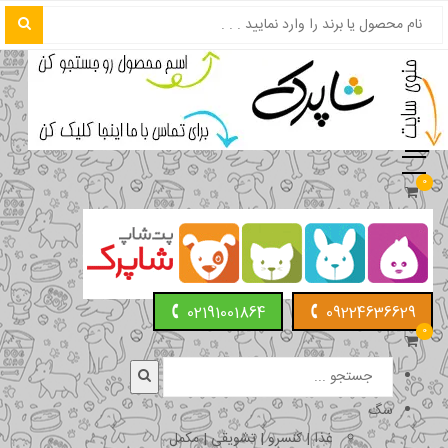
0
02191001864
09224636629
0
سگ
غذا | کنسرو | تشویقی | مکمل