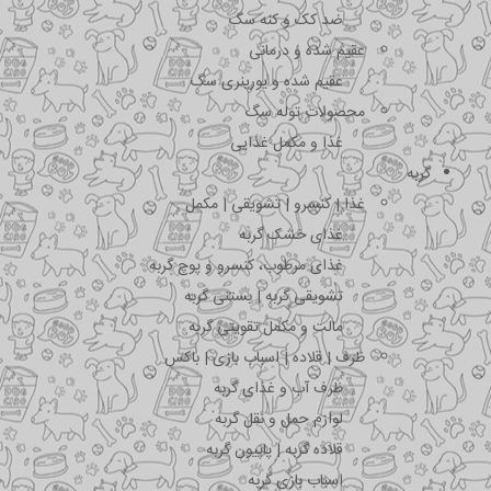
ضد کک و کنه سگ
عقیم شده و درمانی
عقیم شده و یورینری سگ
محصولات توله سگ
غذا و مکمل غذایی
گربه
غذا | کنسرو | تشویقی | مکمل
غذای خشک گربه
غذای مرطوب، کنسرو و پوچ گربه
تشویقی گربه | بستنی گربه
مالت و مکمل تقویتی گربه
ظرف | قلاده | اسباب بازی | باکس
ظرف آب و غذای گربه
لوازم حمل و نقل گربه
قلاده گربه | پاپیون گربه
اسباب بازی گربه