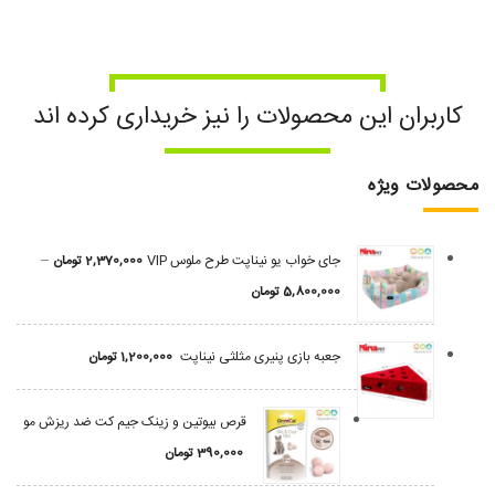
کاربران این محصولات را نیز خریداری کرده اند
محصولات ویژه
–
جای خواب یو نیناپت طرح ملوس VIP
2,370,000
تومان
5,800,000
تومان
جعبه بازی پنیری مثلثی نیناپت
1,200,000
تومان
قرص بیوتین و زینک جیم کت ضد ریزش مو
390,000
تومان