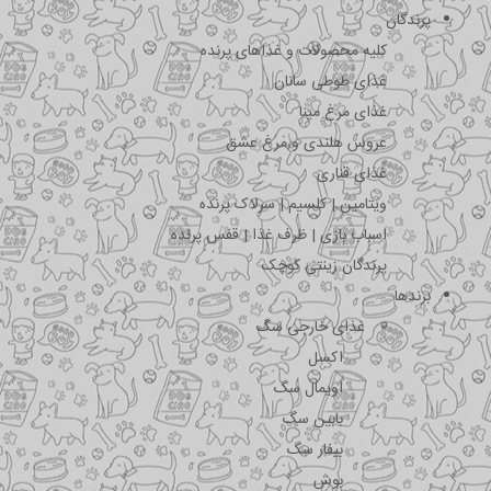
پرندگان
کلیه محصولات و غذاهای پرنده
غذای طوطی سانان
غذای مرغ مینا
عروس هلندی و مرغ عشق
غذای قناری
ویتامین | کلسیم | سرلاک پرنده
اسباب بازی | ظرف غذا | قفس پرنده
پرندگان زینتی کوچک
برندها
غذای خارجی سگ
اکسل
اویمال سگ
بابین سگ
بیفار سگ
بوش