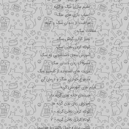
عقیم سازی سگ و گربه
اسباب بازی های سگ
مراقبت از دندان سگ و گربه
مقالات سگ
تمیز کردن گوش سگ
کوتاه کردن ناخن سگ
آموزش محل دستشویی به سگ
مسواک زدن دندان سگ
مزیت های استفاده از کنسرو سگ
مدفوع خواری سگ و درمان آن
فیلم های آموزشی گربه
چیدمان خانه های گربه دار
آموزش زبان بدن گربه ها
کوتاه کردن ناخن گربه – 1
کوتاه کردن ناخن گربه – 2
نکاتی درباره جمل باکس با هواپیما