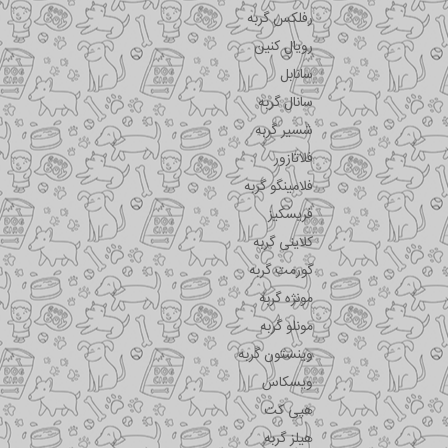
رفلکس گربه
رویال کنین
سانابل
سانال گربه
شسیر گربه
فلاتازور
فلامینگو گربه
فریسکیز
کلاینی گربه
گورمت گربه
مونژه گربه
مونلو گربه
وینستون گربه
ویسکاس
هپی کت
هیلز گربه