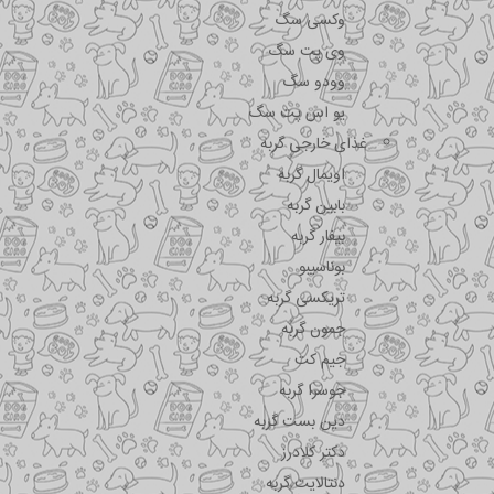
وکسی سگ
وی پت سگ
وودو سگ
یو اس پت سگ
غذای خارجی گربه
اویمال گربه
بابین گربه
بیفار گربه
بوناسیبو
تریکسی گربه
جمون گربه
جیم کت
جوسرا گربه
دین بست گربه
دکتر کلادرز
دنتالایت گربه