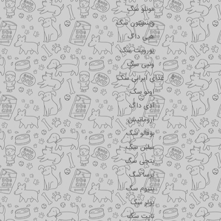
مونلو سگ
وینستون سگ
هپی داگ
یوروپت سگ
ونپی سگ
غذای ایرانی سگ
اونو سگ
آدی داگ
اروماتیش
بوفالو سگ
سلبن سگ
پتچی سگ
پرسا سگ
پتیوم سگ
پولر سگ
تاپت سگ