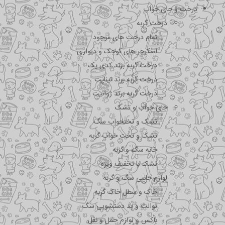
درخت و جای خواب
درخت گربه
تمام درخت های موجود
اسکرچر های کوچک و دیواری
درخت گربه برند کدی پک
درخت گربه برند نیناپت
درخت گربه برند ژوانیت
جای خواب و تشک
تشک و تختحواب سگ
تشک و تخت خواب گربه
خانه سگ و گربه
تشک با تخفیف ویژه
لوازم جانبی سگ و گربه
خاک و سطل خاک گربه
توالت و پد دستشویی سگ
باکس و لوازم حمل و نقل