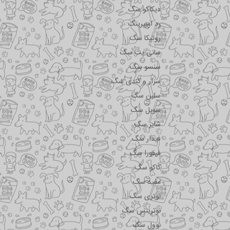
دیکاکو سگ
رد اسپرینگ
روتیکا سگ
سانی پت سگ
سنسو سگ
سزار و کندی سگ
سلبن سگ
سویل سگ
شایر سگ
فیدار سگ
فیفورا سگ
کاکو سگ
مفید سگ
نوتری سگ
نوترینس سگ
نوول سگ