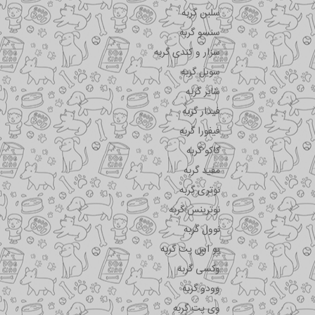
سلبن گربه
سنسو گربه
سزار و کندی گربه
سویل گربه
شایر گربه
فیدار گربه
فیفورا گربه
کاکو گربه
مفید گربه
نوتری گربه
نوترینس گربه
نوول گربه
یو اس پت گربه
وکسی گربه
وودو گربه
وی پت گربه