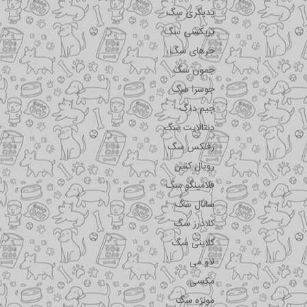
پدیگری سگ
تریکسی سگ
جرهای سگ
جمون سگ
جوسرا سگ
جیم داگ
دنتالایت سگ
رفلکس سگ
رویال کنین
فلامینگو سگ
سانال سگ
کلادرز سگ
کلاینی سگ
لاو می
مکسی
مونژه سگ