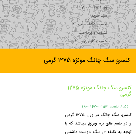
ورود و ثبت نام
سبد خرید
لیست علاقه مندی ها
تسویه و پرداخت
حساب کاربری و سفارشات
کنسرو سگ چانگ مونژه 1275 گرمی
کنسرو سگ چانگ مونژه 1275
گرمی
(کد / انقضاء : 8009470001113)
کنسرو سگ چانگ در وزن 1275 گرمی
و در طعم های بره وبرنج میباشد که با
توجه به ذائقه ی سگ دوست داشتنی