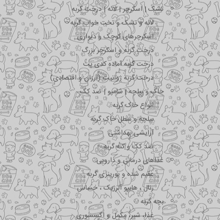
تشک | اسکرچر | لانه | درخت گربه
لانه و تشک و تخت خواب گربه
اسکرچرهای کوچک و دیواری
درخت گربه و اسکرچر بزرگ
درخت گربه آماده کدی پت
درخت گربه ژوانیت (ارزان و اقتصادی)
خاک و بیلچه | شامپو | ضد کک
انواع خاک گربه
بیلچه و سطل خاک گربه
آرایشی بهداشتی
ضد کک و کنه گربه
غذاهای درمانی و دارویی
عقیم شده و یورینری گربه
رنال ، هایپو آلرژیک ، حساس
بچه گربه
غذا، شیر، مکمل و اکسسوری