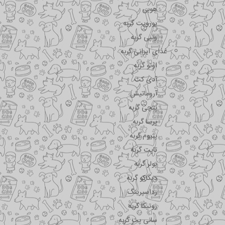
هوبی
یوروپت گربه
ونپی گربه
غذای ایرانی گربه
اونو گربه
آدی کت
آروماتیش
پتچی گربه
پرسا گربه
پتیوم گربه
تاپت گربه
پولر گربه
دیکاکو گربه
رداسپرینگ
روتیکا گربه
سانی پت گربه