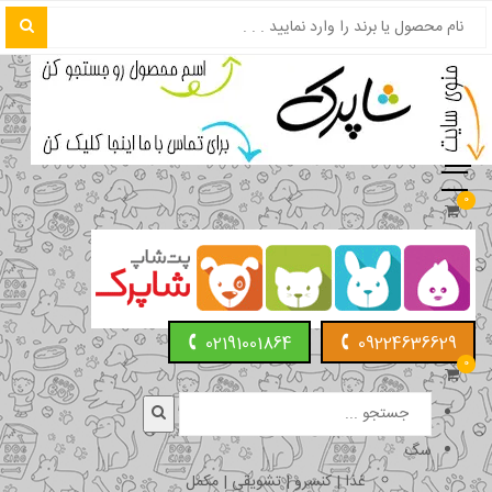
0
02191001864
09224636629
0
سگ
غذا | کنسرو | تشویقی | مکمل