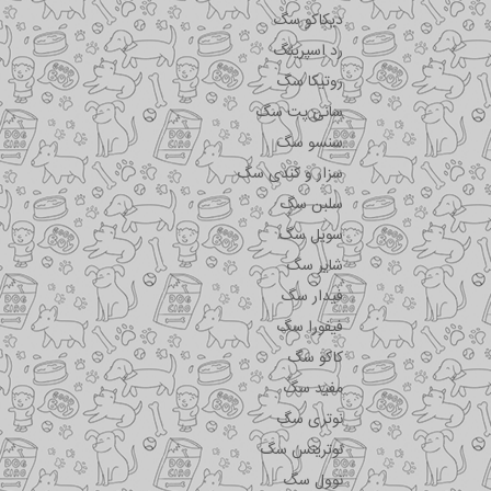
دیکاکو سگ
رد اسپرینگ
روتیکا سگ
سانی پت سگ
سنسو سگ
سزار و کندی سگ
سلبن سگ
سویل سگ
شایر سگ
فیدار سگ
فیفورا سگ
کاکو سگ
مفید سگ
نوتری سگ
نوترینس سگ
نوول سگ