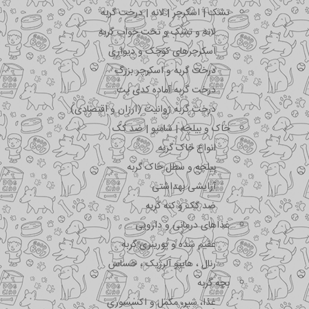
تشک | اسکرچر | لانه | درخت گربه
لانه و تشک و تخت خواب گربه
اسکرچرهای کوچک و دیواری
درخت گربه و اسکرچر بزرگ
درخت گربه آماده کدی پت
درخت گربه ژوانیت (ارزان و اقتصادی)
خاک و بیلچه | شامپو | ضد کک
انواع خاک گربه
بیلچه و سطل خاک گربه
آرایشی بهداشتی
ضد کک و کنه گربه
غذاهای درمانی و دارویی
عقیم شده و یورینری گربه
رنال ، هایپو آلرژیک ، حساس
بچه گربه
غذا، شیر، مکمل و اکسسوری