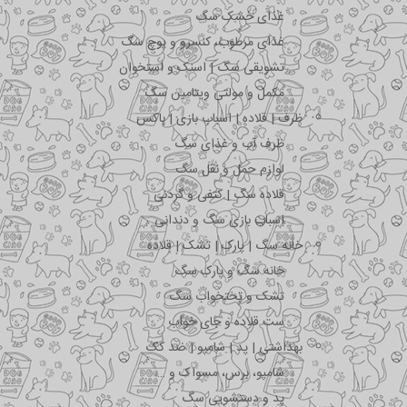
غذای خشک سگ
غذای مرطوب، کنسرو و پوچ سگ
تشویقی سگ | اسنک و استخوان
مکمل و مولتی ویتامین سگ
ظرف | قلاده | اسباب بازی | باکس
ظرف آب و غذای سگ
لوازم حمل و نقل سگ
قلاده سگ | کتفی و گردنی
اسباب بازی سگ و دندانی
خانه سگ | پارک | تشک | قلاده
خانه سگ و پارک سگ
تشک و تختخواب سگ
ست قلاده و جای خواب
بهداشتی | پد | شامپو | ضد کک
شامپو، برس، مسواک و …
پد و دستشویی سگ