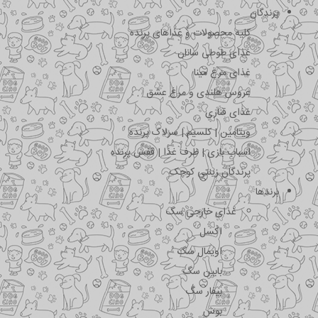
پرندگان
کلیه محصولات و غذاهای پرنده
غذای طوطی سانان
غذای مرغ مینا
عروس هلندی و مرغ عشق
غذای قناری
ویتامین | کلسیم | سرلاک پرنده
اسباب بازی | ظرف غذا | قفس پرنده
پرندگان زینتی کوچک
برندها
غذای خارجی سگ
اکسل
اویمال سگ
بابین سگ
بیفار سگ
بوش