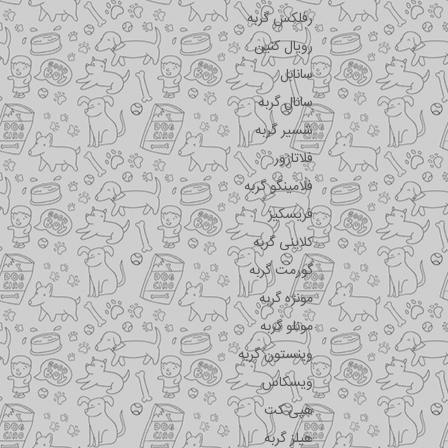
رفلکس گربه
رویال کنین
سانابل
سانال گربه
شسیر گربه
فلاتازور
فلامینگو گربه
فریسکیز
کلاینی گربه
گورمت گربه
مونژه گربه
مونلو گربه
وینستون گربه
ویسکاس
هپی کت
هیلز گربه