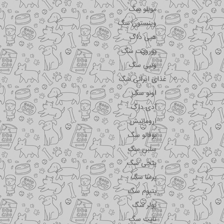
مونلو سگ
وینستون سگ
هپی داگ
یوروپت سگ
ونپی سگ
غذای ایرانی سگ
اونو سگ
آدی داگ
اروماتیش
بوفالو سگ
سلبن سگ
پتچی سگ
پرسا سگ
پتیوم سگ
پولر سگ
تاپت سگ