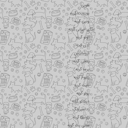
هوبی
یوروپت گربه
ونپی گربه
غذای ایرانی گربه
اونو گربه
آدی کت
آروماتیش
پتچی گربه
پرسا گربه
پتیوم گربه
تاپت گربه
پولر گربه
دیکاکو گربه
رداسپرینگ
روتیکا گربه
سانی پت گربه