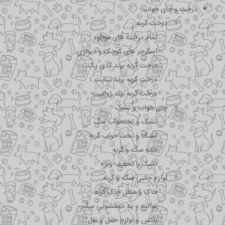
درخت و جای خواب
درخت گربه
تمام درخت های موجود
اسکرچر های کوچک و دیواری
درخت گربه برند کدی پک
درخت گربه برند نیناپت
درخت گربه برند ژوانیت
جای خواب و تشک
تشک و تختحواب سگ
تشک و تخت خواب گربه
خانه سگ و گربه
تشک با تخفیف ویژه
لوازم جانبی سگ و گربه
خاک و سطل خاک گربه
توالت و پد دستشویی سگ
باکس و لوازم حمل و نقل