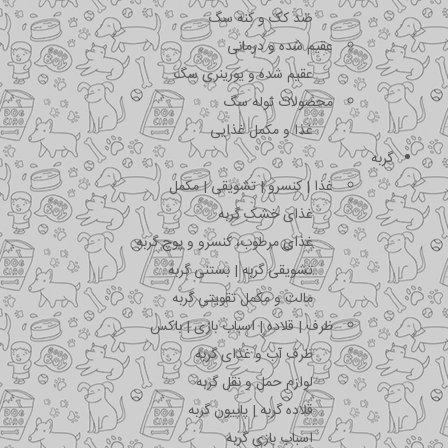
ضد کک و کنه سگ
عقیم شده و درمانی
عقیم شده و یورینری سگ
محصولات توله سگ
غذا و مکمل غذایی
گربه
غذا | کنسرو | تشویقی | مکمل
غذای خشک گربه
غذای مرطوب، کنسرو و پوچ گربه
تشویقی گربه | بستنی گربه
مالت و مکمل تقویتی گربه
ظرف | قلاده | اسباب بازی | باکس
ظرف آب و غذای گربه
لوازم حمل و نقل گربه
قلاده گربه | پاپیون گربه
اسباب بازی گربه