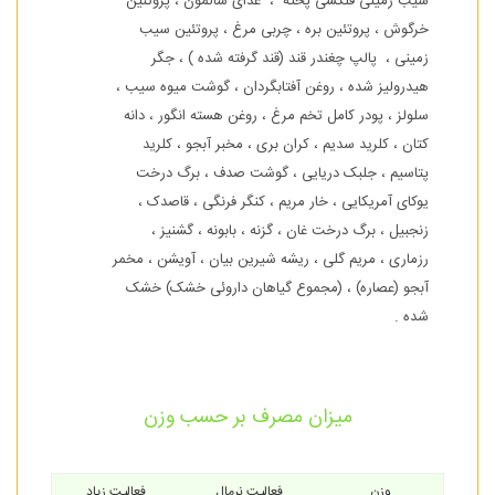
سیب زمینی فلکسی پخته ، غذای سالمون ، پروتئین
خرگوش ، پروتئین بره ، چربی مرغ ، پروتئین سیب
زمینی ، پالپ چغندر قند (قند گرفته شده ) ، جگر
هیدرولیز شده ، روغن آفتابگردان ، گوشت میوه سیب ،
سلولز ، پودر کامل تخم مرغ ، روغن هسته انگور ، دانه
کتان ، کلرید سدیم ، کران بری ، مخبر آبجو ، کلرید
پتاسیم ، جلبک دریایی ، گوشت صدف ، برگ درخت
یوکای آمریکایی ، خار مریم ، کنگر فرنگی ، قاصدک ،
زنجبیل ، برگ درخت غان ، گزنه ، بابونه ، گشنیز ،
رزماری ، مریم گلی ، ریشه شیرین بیان ، آویشن ، مخمر
آبجو (عصاره) ، (مجموع گیاهان داروئی خشک) خشک
شده .
میزان مصرف بر حسب وزن
وزن
فعالیت نرمال
فعالیت زیاد