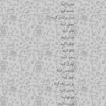
سلبن گربه
سنسو گربه
سزار و کندی گربه
سویل گربه
شایر گربه
فیدار گربه
فیفورا گربه
کاکو گربه
مفید گربه
نوتری گربه
نوترینس گربه
نوول گربه
یو اس پت گربه
وکسی گربه
وودو گربه
وی پت گربه