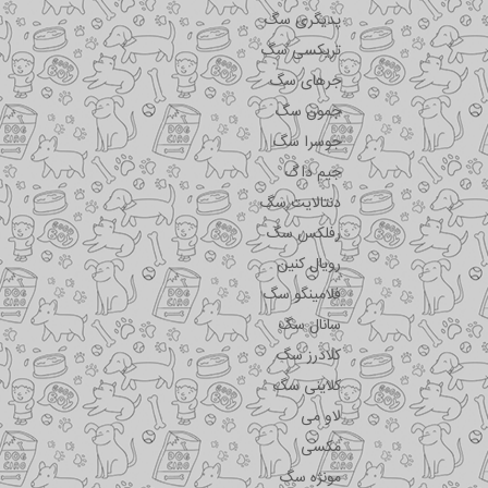
پدیگری سگ
تریکسی سگ
جرهای سگ
جمون سگ
جوسرا سگ
جیم داگ
دنتالایت سگ
رفلکس سگ
رویال کنین
فلامینگو سگ
سانال سگ
کلادرز سگ
کلاینی سگ
لاو می
مکسی
مونژه سگ