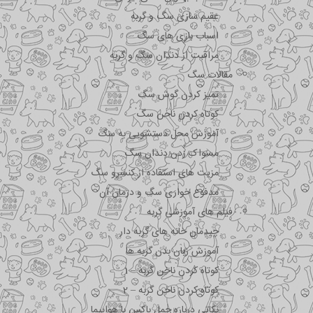
عقیم سازی سگ و گربه
اسباب بازی های سگ
مراقبت از دندان سگ و گربه
مقالات سگ
تمیز کردن گوش سگ
کوتاه کردن ناخن سگ
آموزش محل دستشویی به سگ
مسواک زدن دندان سگ
مزیت های استفاده از کنسرو سگ
مدفوع خواری سگ و درمان آن
فیلم های آموزشی گربه
چیدمان خانه های گربه دار
آموزش زبان بدن گربه ها
کوتاه کردن ناخن گربه – 1
کوتاه کردن ناخن گربه – 2
نکاتی درباره جمل باکس با هواپیما