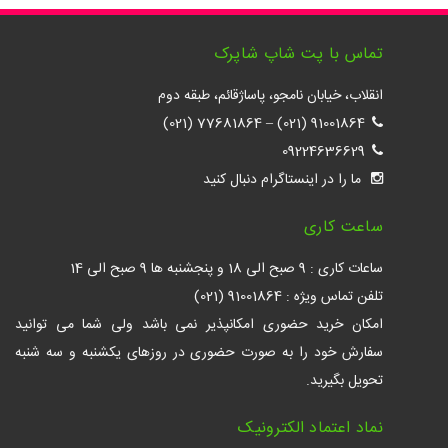
تماس با پت شاپ شاپرک
انقلاب، خیابان نامجو، پاساژقائم، طبقه دوم
77681864 (021)
–
91001864 (021)
09224636629
ما را در اینستاگرام دنبال کنید
ساعت کاری
ساعات کاری : 9 صبح الی 18 و پنجشنبه ها 9 صبح الی 14
تلفن تماس ویژه : 91001864 (021)
امکان خرید حضوری امکانپذیر نمی باشد ولی شما می توانید
سفارش خود را به صورت حضوری در روزهای یکشنبه و سه شنبه
تحویل بگیرید.
نماد اعتماد الکترونیک