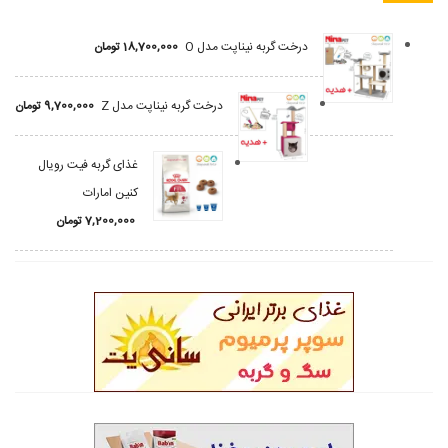
درخت گربه نیناپت مدل O
18,700,000
تومان
درخت گربه نیناپت مدل Z
9,700,000
تومان
غذای گربه فیت رویال
کنین امارات
7,200,000
تومان