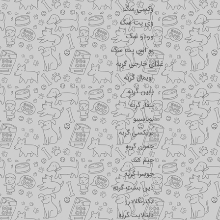
وکسی سگ
وی پت سگ
وودو سگ
یو اس پت سگ
غذای خارجی گربه
اویمال گربه
بابین گربه
بیفار گربه
بوناسیبو
تریکسی گربه
جمون گربه
جیم کت
جوسرا گربه
دین بست گربه
دکتر کلادرز
دنتالایت گربه