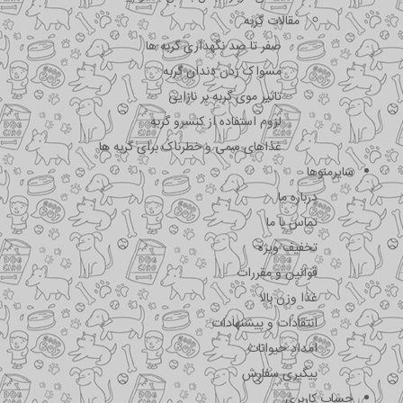
مقالات گربه
صفر تا صد نگهداری گربه ها
مسواک زدن دندان گربه
تاثیر موی گربه بر نازایی
لزوم استفاده از کنسرو گربه
غذاهای سمی و خطرناک برای گربه ها
سایرمنوها
درباره ما
تماس با ما
تخفیف ویژه
قوانین و مقررات
غذا وزن بالا
انتقادات و پیشنهادات
امداد حیوانات
پیگیری سفارش
حساب کاربری