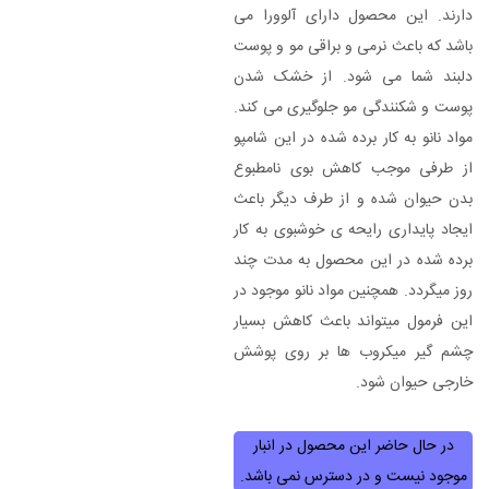
دارند. این محصول دارای آلوورا می
باشد که باعث نرمی و براقی مو و پوست
دلبند شما می شود. از خشک شدن
پوست و شکنندگی مو جلوگیری می کند.
مواد نانو به کار برده شده در این شامپو
از طرفی موجب کاهش بوی نامطبوع
بدن حیوان شده و از طرف دیگر باعث
ایجاد پایداری رایحه ی خوشبوی به کار
برده شده در این محصول به مدت چند
روز میگردد. همچنین مواد نانو موجود در
این فرمول میتواند باعث کاهش بسیار
چشم گیر میکروب ها بر روی پوشش
خارجی حیوان شود.
در حال حاضر این محصول در انبار
موجود نیست و در دسترس نمی باشد.