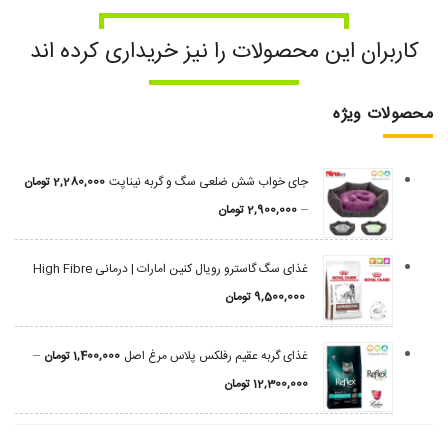
کاربران این محصولات را نیز خریداری کرده اند
محصولات ویژه
جای خواب شش ضلعی سگ و گربه نیناپت
2,280,000
تومان
–
2,900,000
تومان
غذای سگ گاسترو رویال کنین امارات | درمانی High Fibre
9,500,000
تومان
–
غذای گربه عقیم رفلکس پلاس مرغ اصل
1,400,000
تومان
12,300,000
تومان