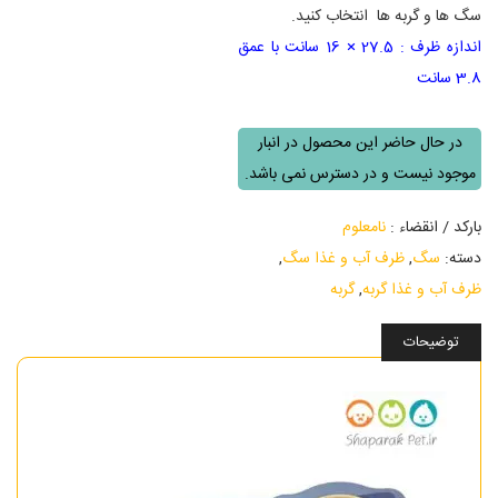
سگ ها و گربه ها انتخاب کنید.
اندازه ظرف : 27.5 × 16 سانت با عمق
3.8 سانت
در حال حاضر این محصول در انبار
موجود نیست و در دسترس نمی باشد.
بارکد / انقضاء :
نامعلوم
دسته:
سگ
,
ظرف آب و غذا سگ
,
ظرف آب و غذا گربه
,
گربه
توضیحات