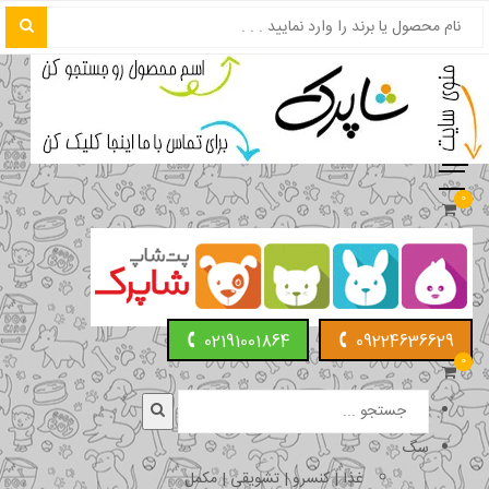
0
02191001864
09224636629
0
سگ
غذا | کنسرو | تشویقی | مکمل