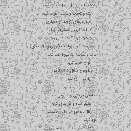
تشک | اسکرچر | لانه | درخت گربه
لانه و تشک و تخت خواب گربه
اسکرچرهای کوچک و دیواری
درخت گربه و اسکرچر بزرگ
درخت گربه آماده کدی پت
درخت گربه ژوانیت (ارزان و اقتصادی)
خاک و بیلچه | شامپو | ضد کک
انواع خاک گربه
بیلچه و سطل خاک گربه
آرایشی بهداشتی
ضد کک و کنه گربه
غذاهای درمانی و دارویی
عقیم شده و یورینری گربه
رنال ، هایپو آلرژیک ، حساس
بچه گربه
غذا، شیر، مکمل و اکسسوری