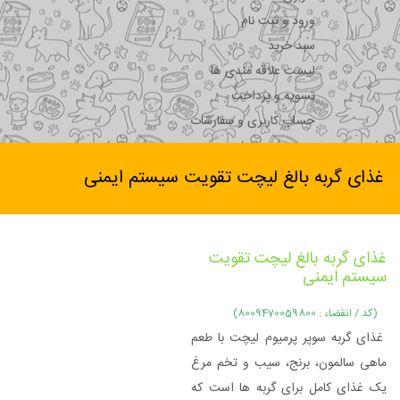
ورود و ثبت نام
سبد خرید
لیست علاقه مندی ها
تسویه و پرداخت
حساب کاربری و سفارشات
غذای گربه بالغ لیچت تقویت سیستم ایمنی
غذای گربه بالغ لیچت تقویت
سیستم ایمنی
(کد / انقضاء : 8009470059800)
غذای گربه سوپر پرمیوم لیچت با طعم
ماهی سالمون، برنج، سیب و تخم مرغ
یک غذای کامل برای گربه ها است که