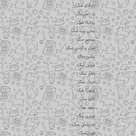
دیکاکو سگ
رد اسپرینگ
روتیکا سگ
سانی پت سگ
سنسو سگ
سزار و کندی سگ
سلبن سگ
سویل سگ
شایر سگ
فیدار سگ
فیفورا سگ
کاکو سگ
مفید سگ
نوتری سگ
نوترینس سگ
نوول سگ