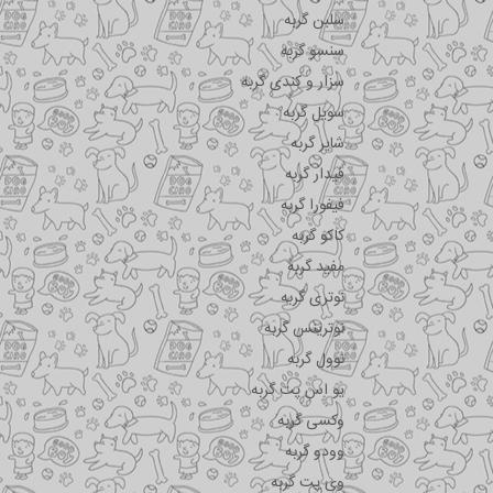
سلبن گربه
سنسو گربه
سزار و کندی گربه
سویل گربه
شایر گربه
فیدار گربه
فیفورا گربه
کاکو گربه
مفید گربه
نوتری گربه
نوترینس گربه
نوول گربه
یو اس پت گربه
وکسی گربه
وودو گربه
وی پت گربه