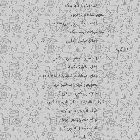
ضد کک و کنه سگ
عقیم شده و درمانی
عقیم شده و یورینری سگ
محصولات توله سگ
غذا و مکمل غذایی
گربه
غذا | کنسرو | تشویقی | مکمل
غذای خشک گربه
غذای مرطوب، کنسرو و پوچ گربه
تشویقی گربه | بستنی گربه
مالت و مکمل تقویتی گربه
ظرف | قلاده | اسباب بازی | باکس
ظرف آب و غذای گربه
لوازم حمل و نقل گربه
قلاده گربه | پاپیون گربه
اسباب بازی گربه