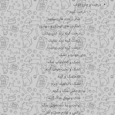
درخت و جای خواب
درخت گربه
تمام درخت های موجود
اسکرچر های کوچک و دیواری
درخت گربه برند کدی پک
درخت گربه برند نیناپت
درخت گربه برند ژوانیت
جای خواب و تشک
تشک و تختحواب سگ
تشک و تخت خواب گربه
خانه سگ و گربه
تشک با تخفیف ویژه
لوازم جانبی سگ و گربه
خاک و سطل خاک گربه
توالت و پد دستشویی سگ
باکس و لوازم حمل و نقل