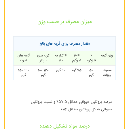
میزان مصرف بر حسب وزن
مقدار مصرف برای گربه های بالغ
وزن گربه
2
3-4
4 کیلو به
گربه های
گربه های
کیلوگرم
کیلوگرم
بالا
باردار
شیرده
مصرف
50
75 گرم
90 گرم
100-120
150-210
روزانه
گرم
گرم
گرم
درصد پروتئین حیوانی حداقل 57.5٪ و نسبت پروتئین
حیوانی به کل پروتئین حداقل 86٪
درصد مواد تشکیل دهنده