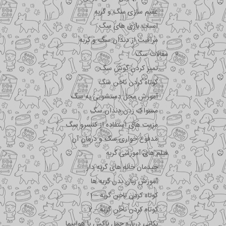
عقیم سازی سگ و گربه
اسباب بازی های سگ
مراقبت از دندان سگ و گربه
مقالات سگ
تمیز کردن گوش سگ
کوتاه کردن ناخن سگ
آموزش محل دستشویی به سگ
مسواک زدن دندان سگ
مزیت های استفاده از کنسرو سگ
مدفوع خواری سگ و درمان آن
فیلم های آموزشی گربه
چیدمان خانه های گربه دار
آموزش زبان بدن گربه ها
کوتاه کردن ناخن گربه – 1
کوتاه کردن ناخن گربه – 2
نکاتی درباره جمل باکس با هواپیما