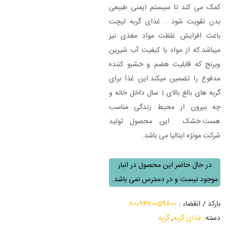
کمک می کند تا سیستم ایمنی طبیعی
بدن تقویت شود . غذای گربه لیچت
باعث افزایش غلظت مواد مغذی نیز
میباشد.که از مواد با کیفیت آب شیرین
وبرنج که قابلیت هضم و خشبو کننده
مدفوع را تضمین میکند.این غذا برای
گربه های بالغ بالای 1 سال داخل خانه و
چه بیرون از محیط زندگی مناسب
هست.خشک این محصول تولید
شرکت مونژه ایتالیا می باشد.
در حال حاضر این محصول در انبار
موجود نیست و در دسترس نمی باشد.
بارکد / انقضاء :
8009470059800
دسته:
غذای گربه
,
گربه