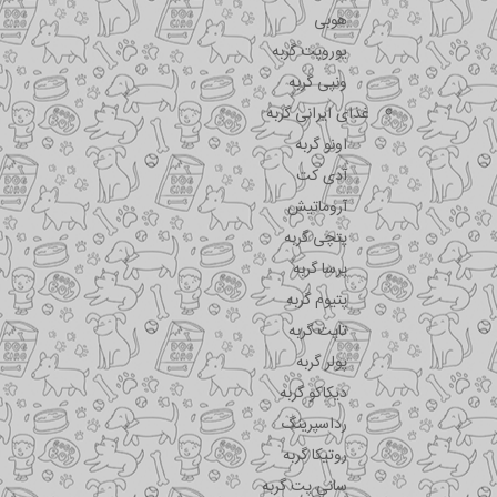
هوبی
یوروپت گربه
ونپی گربه
غذای ایرانی گربه
اونو گربه
آدی کت
آروماتیش
پتچی گربه
پرسا گربه
پتیوم گربه
تاپت گربه
پولر گربه
دیکاکو گربه
رداسپرینگ
روتیکا گربه
سانی پت گربه