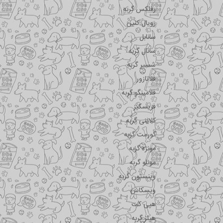
رفلکس گربه
رویال کنین
سانابل
سانال گربه
شسیر گربه
فلاتازور
فلامینگو گربه
فریسکیز
کلاینی گربه
گورمت گربه
مونژه گربه
مونلو گربه
وینستون گربه
ویسکاس
هپی کت
هیلز گربه