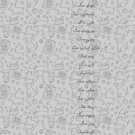
مونلو سگ
وینستون سگ
هپی داگ
یوروپت سگ
ونپی سگ
غذای ایرانی سگ
اونو سگ
آدی داگ
اروماتیش
بوفالو سگ
سلبن سگ
پتچی سگ
پرسا سگ
پتیوم سگ
پولر سگ
تاپت سگ