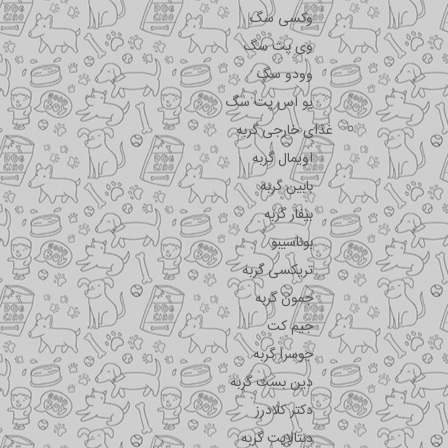
وکسی سگ
وی پت سگ
وودو سگ
یو اس پت سگ
غذای خارجی گربه
اویمال گربه
بابین گربه
بیفار گربه
بوناسیبو
تریکسی گربه
جمون گربه
جیم کت
جوسرا گربه
دین بست گربه
دکتر کلادرز
دنتالایت گربه