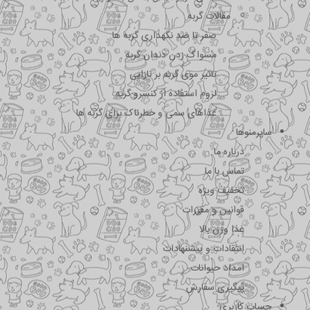
مقالات گربه
صفر تا صد نگهداری گربه ها
مسواک زدن دندان گربه
تاثیر موی گربه بر نازایی
لزوم استفاده از کنسرو گربه
غذاهای سمی و خطرناک برای گربه ها
سایرمنوها
درباره ما
تماس با ما
تخفیف ویژه
قوانین و مقررات
غذا وزن بالا
انتقادات و پیشنهادات
امداد حیوانات
پیگیری سفارش
حساب کاربری