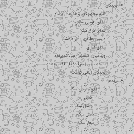
پرندگان
کلیه محصولات و غذاهای پرنده
غذای طوطی سانان
غذای مرغ مینا
عروس هلندی و مرغ عشق
غذای قناری
ویتامین | کلسیم | سرلاک پرنده
اسباب بازی | ظرف غذا | قفس پرنده
پرندگان زینتی کوچک
برندها
غذای خارجی سگ
اکسل
اویمال سگ
بابین سگ
بیفار سگ
بوش