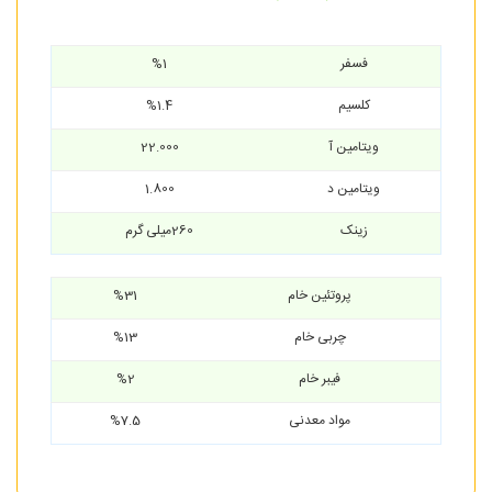
فسفر
%1
کلسیم
%1.4
ویتامین آ
22.000
ویتامین د
1.800
زینک
260میلی گرم
پروتئین خام
%31
چربی خام
%13
فیبر خام
%2
مواد معدنی
%7.5