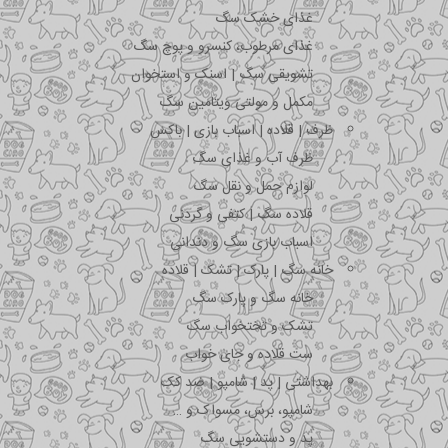
غذای خشک سگ
غذای مرطوب، کنسرو و پوچ سگ
تشویقی سگ | اسنک و استخوان
مکمل و مولتی ویتامین سگ
ظرف | قلاده | اسباب بازی | باکس
ظرف آب و غذای سگ
لوازم حمل و نقل سگ
قلاده سگ | کتفی و گردنی
اسباب بازی سگ و دندانی
خانه سگ | پارک | تشک | قلاده
خانه سگ و پارک سگ
تشک و تختخواب سگ
ست قلاده و جای خواب
بهداشتی | پد | شامپو | ضد کک
شامپو، برس، مسواک و …
پد و دستشویی سگ