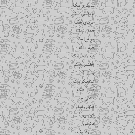
پدیگری سگ
تریکسی سگ
جرهای سگ
جمون سگ
جوسرا سگ
جیم داگ
دنتالایت سگ
رفلکس سگ
رویال کنین
فلامینگو سگ
سانال سگ
کلادرز سگ
کلاینی سگ
لاو می
مکسی
مونژه سگ