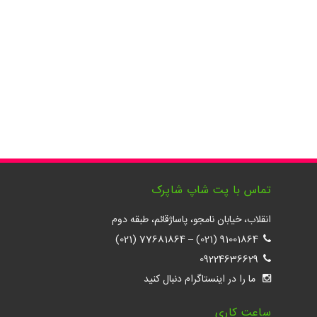
تماس با پت شاپ شاپرک
انقلاب، خیابان نامجو، پاساژقائم، طبقه دوم
77681864 (021)
–
91001864 (021)
09224636629
ما را در اینستاگرام دنبال کنید
ساعت کاری