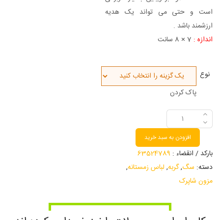
است و حتی می تواند یک هدیه
ارزشمند باشد .
اندازه :
7 × 8 سانت
نوع
پاک کردن
افزودن به سبد خرید
بارکد / انقضاء :
63524789
دسته:
سگ
,
گربه
,
لباس زمستانه
,
مزون شاپرک