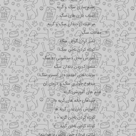
عقیم سازی سگ و گربه
اسباب بازی های سگ
مراقبت از دندان سگ و گربه
مقالات سگ
تمیز کردن گوش سگ
کوتاه کردن ناخن سگ
آموزش محل دستشویی به سگ
مسواک زدن دندان سگ
مزیت های استفاده از کنسرو سگ
مدفوع خواری سگ و درمان آن
فیلم های آموزشی گربه
چیدمان خانه های گربه دار
آموزش زبان بدن گربه ها
کوتاه کردن ناخن گربه – 1
کوتاه کردن ناخن گربه – 2
نکاتی درباره جمل باکس با هواپیما