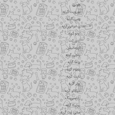
هوبی
یوروپت گربه
ونپی گربه
غذای ایرانی گربه
اونو گربه
آدی کت
آروماتیش
پتچی گربه
پرسا گربه
پتیوم گربه
تاپت گربه
پولر گربه
دیکاکو گربه
رداسپرینگ
روتیکا گربه
سانی پت گربه