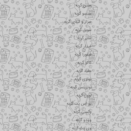
سلبن گربه
سنسو گربه
سزار و کندی گربه
سویل گربه
شایر گربه
فیدار گربه
فیفورا گربه
کاکو گربه
مفید گربه
نوتری گربه
نوترینس گربه
نوول گربه
یو اس پت گربه
وکسی گربه
وودو گربه
وی پت گربه