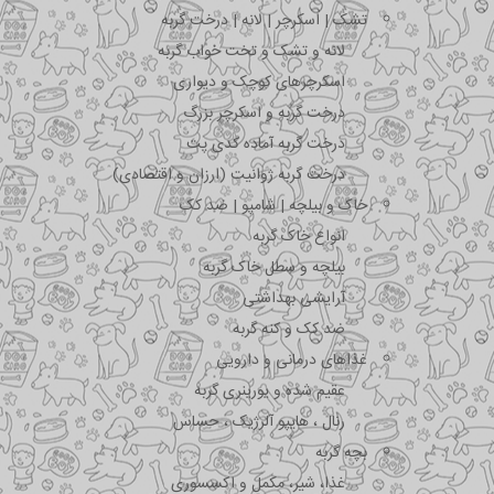
تشک | اسکرچر | لانه | درخت گربه
لانه و تشک و تخت خواب گربه
اسکرچرهای کوچک و دیواری
درخت گربه و اسکرچر بزرگ
درخت گربه آماده کدی پت
درخت گربه ژوانیت (ارزان و اقتصادی)
خاک و بیلچه | شامپو | ضد کک
انواع خاک گربه
بیلچه و سطل خاک گربه
آرایشی بهداشتی
ضد کک و کنه گربه
غذاهای درمانی و دارویی
عقیم شده و یورینری گربه
رنال ، هایپو آلرژیک ، حساس
بچه گربه
غذا، شیر، مکمل و اکسسوری