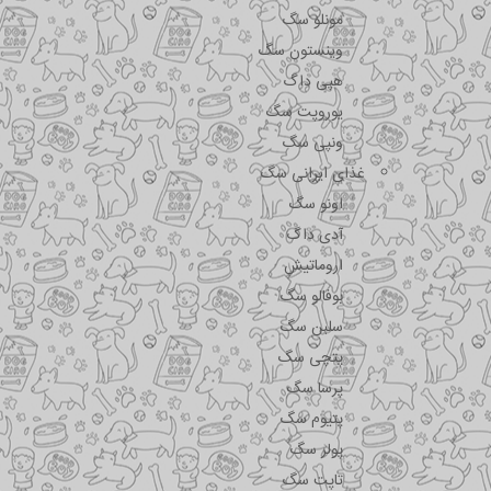
مونلو سگ
وینستون سگ
هپی داگ
یوروپت سگ
ونپی سگ
غذای ایرانی سگ
اونو سگ
آدی داگ
اروماتیش
بوفالو سگ
سلبن سگ
پتچی سگ
پرسا سگ
پتیوم سگ
پولر سگ
تاپت سگ