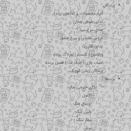
پرندگان
کلیه محصولات و غذاهای پرنده
غذای طوطی سانان
غذای مرغ مینا
عروس هلندی و مرغ عشق
غذای قناری
ویتامین | کلسیم | سرلاک پرنده
اسباب بازی | ظرف غذا | قفس پرنده
پرندگان زینتی کوچک
برندها
غذای خارجی سگ
اکسل
اویمال سگ
بابین سگ
بیفار سگ
بوش