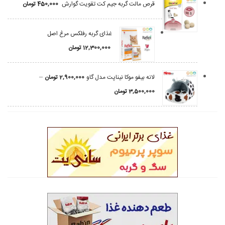
قرص مالت گربه جیم کت تقویت گوارش
450,000
تومان
غذای گربه رفلکس مرغ اصل
12,300,000
تومان
–
لانه بیفو موکا نیناپت مدل گاو
2,900,000
تومان
3,500,000
تومان