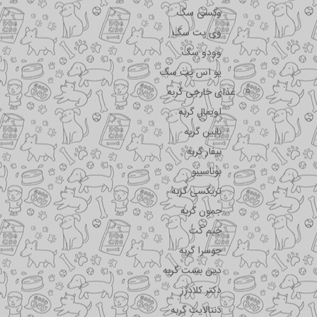
وکسی سگ
وی پت سگ
وودو سگ
یو اس پت سگ
غذای خارجی گربه
اویمال گربه
بابین گربه
بیفار گربه
بوناسیبو
تریکسی گربه
جمون گربه
جیم کت
جوسرا گربه
دین بست گربه
دکتر کلادرز
دنتالایت گربه