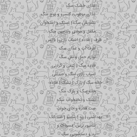
غذای خشک سگ
غذای مرطوب، کنسرو و پوچ سگ
تشویقی سگ | اسنک و استخوان
مکمل و مولتی ویتامین سگ
ظرف | قلاده | اسباب بازی | باکس
ظرف آب و غذای سگ
لوازم حمل و نقل سگ
قلاده سگ | کتفی و گردنی
اسباب بازی سگ و دندانی
خانه سگ | پارک | تشک | قلاده
خانه سگ و پارک سگ
تشک و تختخواب سگ
ست قلاده و جای خواب
بهداشتی | پد | شامپو | ضد کک
شامپو، برس، مسواک و …
پد و دستشویی سگ