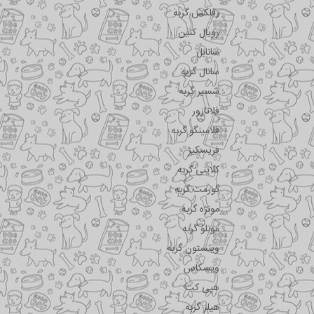
رفلکس گربه
رویال کنین
سانابل
سانال گربه
شسیر گربه
فلاتازور
فلامینگو گربه
فریسکیز
کلاینی گربه
گورمت گربه
مونژه گربه
مونلو گربه
وینستون گربه
ویسکاس
هپی کت
هیلز گربه