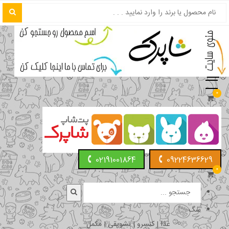
0
02191001864
09224636629
0
سگ
غذا | کنسرو | تشویقی | مکمل