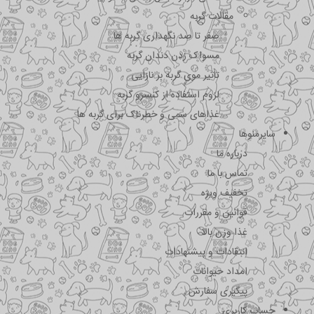
مقالات گربه
صفر تا صد نگهداری گربه ها
مسواک زدن دندان گربه
تاثیر موی گربه بر نازایی
لزوم استفاده از کنسرو گربه
غذاهای سمی و خطرناک برای گربه ها
سایرمنوها
درباره ما
تماس با ما
تخفیف ویژه
قوانین و مقررات
غذا وزن بالا
انتقادات و پیشنهادات
امداد حیوانات
پیگیری سفارش
حساب کاربری