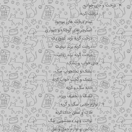
درخت و جای خواب
درخت گربه
تمام درخت های موجود
اسکرچر های کوچک و دیواری
درخت گربه برند کدی پک
درخت گربه برند نیناپت
درخت گربه برند ژوانیت
جای خواب و تشک
تشک و تختحواب سگ
تشک و تخت خواب گربه
خانه سگ و گربه
تشک با تخفیف ویژه
لوازم جانبی سگ و گربه
خاک و سطل خاک گربه
توالت و پد دستشویی سگ
باکس و لوازم حمل و نقل