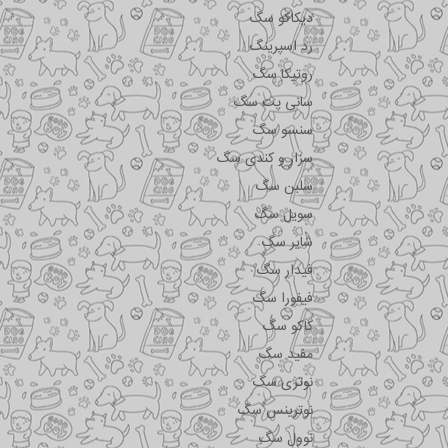
دیکاکو سگ
رد اسپرینگ
روتیکا سگ
سانی پت سگ
سنسو سگ
سزار و کندی سگ
سلبن سگ
سویل سگ
شایر سگ
فیدار سگ
فیفورا سگ
کاکو سگ
مفید سگ
نوتری سگ
نوترینس سگ
نوول سگ