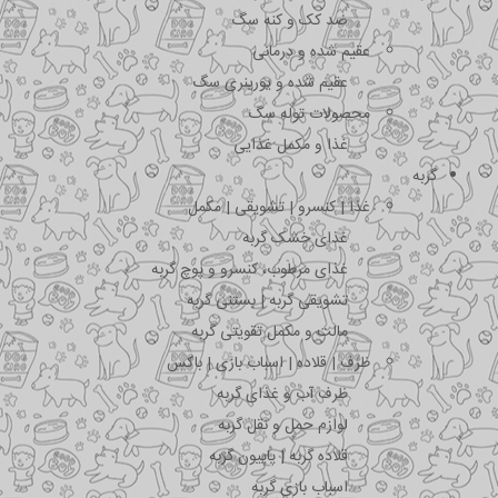
ضد کک و کنه سگ
عقیم شده و درمانی
عقیم شده و یورینری سگ
محصولات توله سگ
غذا و مکمل غذایی
گربه
غذا | کنسرو | تشویقی | مکمل
غذای خشک گربه
غذای مرطوب، کنسرو و پوچ گربه
تشویقی گربه | بستنی گربه
مالت و مکمل تقویتی گربه
ظرف | قلاده | اسباب بازی | باکس
ظرف آب و غذای گربه
لوازم حمل و نقل گربه
قلاده گربه | پاپیون گربه
اسباب بازی گربه