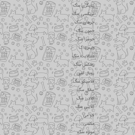
پدیگری سگ
تریکسی سگ
جرهای سگ
جمون سگ
جوسرا سگ
جیم داگ
دنتالایت سگ
رفلکس سگ
رویال کنین
فلامینگو سگ
سانال سگ
کلادرز سگ
کلاینی سگ
لاو می
مکسی
مونژه سگ