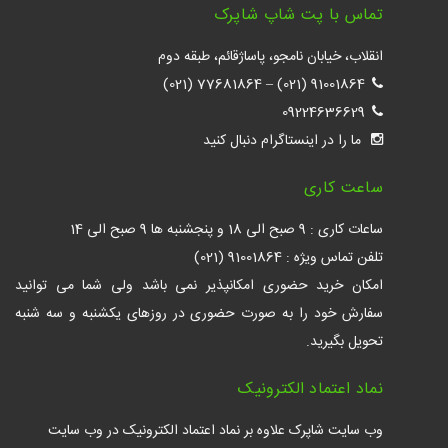
تماس با پت شاپ شاپرک
انقلاب، خیابان نامجو، پاساژقائم، طبقه دوم
77681864 (021)
–
91001864 (021)
09224636629
ما را در اینستاگرام دنبال کنید
ساعت کاری
ساعات کاری : 9 صبح الی 18 و پنجشنبه ها 9 صبح الی 14
تلفن تماس ویژه : 91001864 (021)
امکان خرید حضوری امکانپذیر نمی باشد ولی شما می توانید
سفارش خود را به صورت حضوری در روزهای یکشنبه و سه شنبه
تحویل بگیرید.
نماد اعتماد الکترونیک
وب سایت شاپرک علاوه بر نماد اعتماد الکترونیک در وب سایت