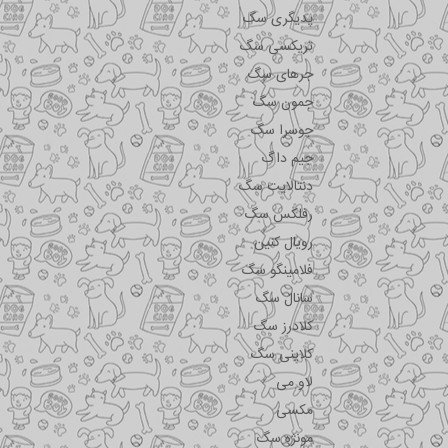
پدیگری سگ
تریکسی سگ
جرهای سگ
جمون سگ
جوسرا سگ
جیم داگ
دنتالایت سگ
رفلکس سگ
رویال کنین
فلامینگو سگ
سانال سگ
کلادرز سگ
کلاینی سگ
لاو می
مکسی
مونژه سگ