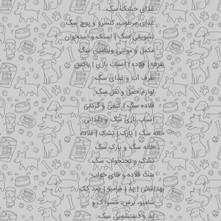
غذای خشک سگ
غذای مرطوب، کنسرو و پوچ سگ
تشویقی سگ | اسنک و استخوان
مکمل و مولتی ویتامین سگ
ظرف | قلاده | اسباب بازی | باکس
ظرف آب و غذای سگ
لوازم حمل و نقل سگ
قلاده سگ | کتفی و گردنی
اسباب بازی سگ و دندانی
خانه سگ | پارک | تشک | قلاده
خانه سگ و پارک سگ
تشک و تختخواب سگ
ست قلاده و جای خواب
بهداشتی | پد | شامپو | ضد کک
شامپو، برس، مسواک و …
پد و دستشویی سگ