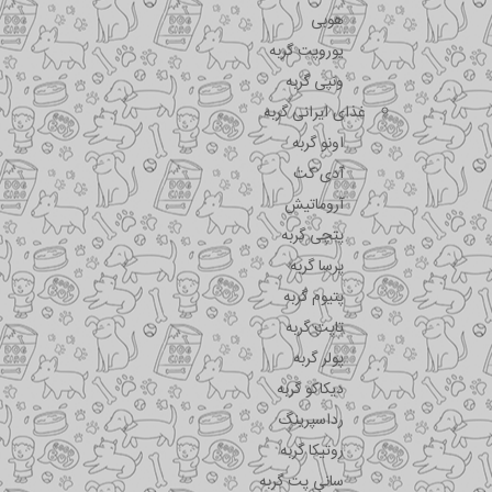
هوبی
یوروپت گربه
ونپی گربه
غذای ایرانی گربه
اونو گربه
آدی کت
آروماتیش
پتچی گربه
پرسا گربه
پتیوم گربه
تاپت گربه
پولر گربه
دیکاکو گربه
رداسپرینگ
روتیکا گربه
سانی پت گربه