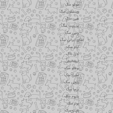
مونلو سگ
وینستون سگ
هپی داگ
یوروپت سگ
ونپی سگ
غذای ایرانی سگ
اونو سگ
آدی داگ
اروماتیش
بوفالو سگ
سلبن سگ
پتچی سگ
پرسا سگ
پتیوم سگ
پولر سگ
تاپت سگ