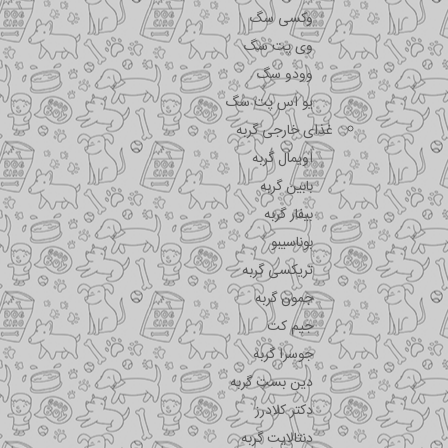
وکسی سگ
وی پت سگ
وودو سگ
یو اس پت سگ
غذای خارجی گربه
اویمال گربه
بابین گربه
بیفار گربه
بوناسیبو
تریکسی گربه
جمون گربه
جیم کت
جوسرا گربه
دین بست گربه
دکتر کلادرز
دنتالایت گربه