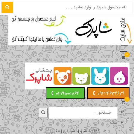
0
02191001864
09224636629
0
سگ
غذا | کنسرو | تشویقی | مکمل