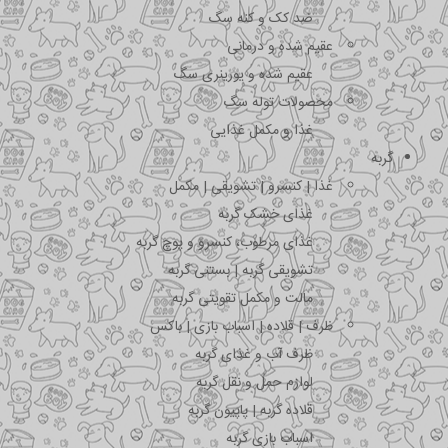
ضد کک و کنه سگ
عقیم شده و درمانی
عقیم شده و یورینری سگ
محصولات توله سگ
غذا و مکمل غذایی
گربه
غذا | کنسرو | تشویقی | مکمل
غذای خشک گربه
غذای مرطوب، کنسرو و پوچ گربه
تشویقی گربه | بستنی گربه
مالت و مکمل تقویتی گربه
ظرف | قلاده | اسباب بازی | باکس
ظرف آب و غذای گربه
لوازم حمل و نقل گربه
قلاده گربه | پاپیون گربه
اسباب بازی گربه