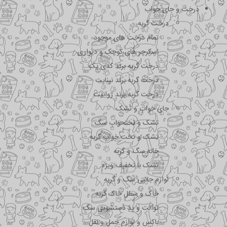
درخت و جای خواب
درخت گربه
تمام درخت های موجود
اسکرچر های کوچک و دیواری
درخت گربه برند کدی پک
درخت گربه برند نیناپت
درخت گربه برند ژوانیت
جای خواب و تشک
تشک و تختحواب سگ
تشک و تخت خواب گربه
خانه سگ و گربه
تشک با تخفیف ویژه
لوازم جانبی سگ و گربه
خاک و سطل خاک گربه
توالت و پد دستشویی سگ
باکس و لوازم حمل و نقل