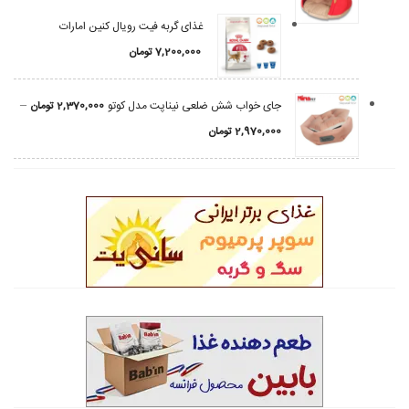
غذای گربه فیت رویال کنین امارات
7,200,000
تومان
–
جای خواب شش ضلعی نیناپت مدل کوتو
2,370,000
تومان
2,970,000
تومان