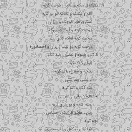
تشک | اسکرچر | لانه | درخت گربه
لانه و تشک و تخت خواب گربه
اسکرچرهای کوچک و دیواری
درخت گربه و اسکرچر بزرگ
درخت گربه آماده کدی پت
درخت گربه ژوانیت (ارزان و اقتصادی)
خاک و بیلچه | شامپو | ضد کک
انواع خاک گربه
بیلچه و سطل خاک گربه
آرایشی بهداشتی
ضد کک و کنه گربه
غذاهای درمانی و دارویی
عقیم شده و یورینری گربه
رنال ، هایپو آلرژیک ، حساس
بچه گربه
غذا، شیر، مکمل و اکسسوری