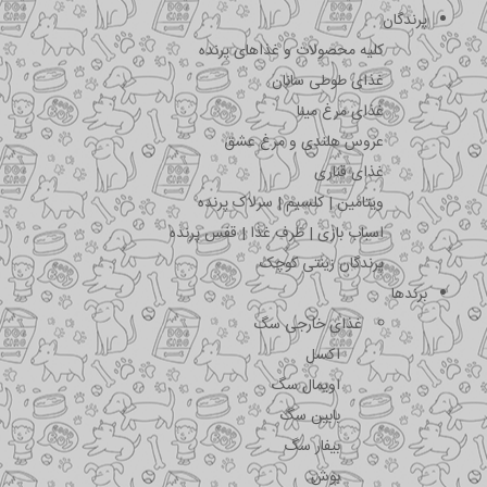
پرندگان
کلیه محصولات و غذاهای پرنده
غذای طوطی سانان
غذای مرغ مینا
عروس هلندی و مرغ عشق
غذای قناری
ویتامین | کلسیم | سرلاک پرنده
اسباب بازی | ظرف غذا | قفس پرنده
پرندگان زینتی کوچک
برندها
غذای خارجی سگ
اکسل
اویمال سگ
بابین سگ
بیفار سگ
بوش