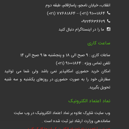
انقلاب، خیابان نامجو، پاساژقائم، طبقه دوم
77681864 (021)
–
91001864 (021)
09224636629
ما را در اینستاگرام دنبال کنید
ساعت کاری
ساعات کاری : 9 صبح الی 18 و پنجشنبه ها 9 صبح الی 14
تلفن تماس ویژه : 91001864 (021)
امکان خرید حضوری امکانپذیر نمی باشد ولی شما می توانید
سفارش خود را به صورت حضوری در روزهای یکشنبه و سه شنبه
تحویل بگیرید.
نماد اعتماد الکترونیک
وب سایت شاپرک علاوه بر نماد اعتماد الکترونیک در وب سایت
ساماندهی وزارت ارشاد نیز ثبت شده است .