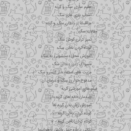
عقیم سازی سگ و گربه
اسباب بازی های سگ
مراقبت از دندان سگ و گربه
مقالات سگ
تمیز کردن گوش سگ
کوتاه کردن ناخن سگ
آموزش محل دستشویی به سگ
مسواک زدن دندان سگ
مزیت های استفاده از کنسرو سگ
مدفوع خواری سگ و درمان آن
فیلم های آموزشی گربه
چیدمان خانه های گربه دار
آموزش زبان بدن گربه ها
کوتاه کردن ناخن گربه – 1
کوتاه کردن ناخن گربه – 2
نکاتی درباره جمل باکس با هواپیما