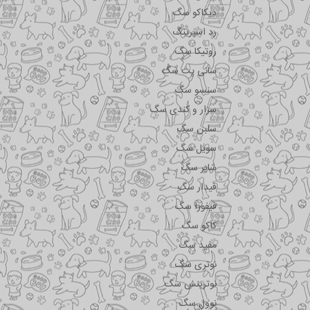
دیکاکو سگ
رد اسپرینگ
روتیکا سگ
سانی پت سگ
سنسو سگ
سزار و کندی سگ
سلبن سگ
سویل سگ
شایر سگ
فیدار سگ
فیفورا سگ
کاکو سگ
مفید سگ
نوتری سگ
نوترینس سگ
نوول سگ