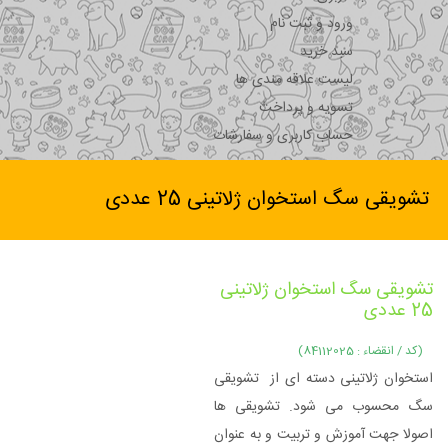
ورود و ثبت نام
سبد خرید
لیست علاقه مندی ها
تسویه و پرداخت
حساب کاربری و سفارشات
تشویقی سگ استخوان ژلاتینی 25 عددی
تشویقی سگ استخوان ژلاتینی
25 عددی
(کد / انقضاء : 84112025)
استخوان ژلاتینی دسته ای از تشویقی
سگ محسوب می شود. تشویقی ها
اصولا جهت آموزش و تربیت و به عنوان