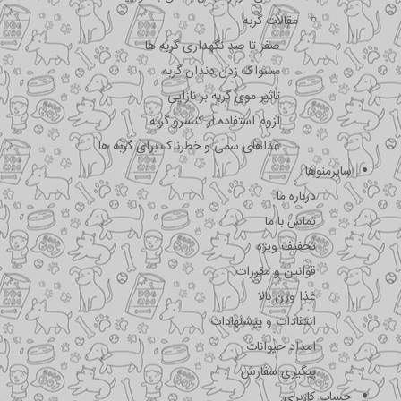
مقالات گربه
صفر تا صد نگهداری گربه ها
مسواک زدن دندان گربه
تاثیر موی گربه بر نازایی
لزوم استفاده از کنسرو گربه
غذاهای سمی و خطرناک برای گربه ها
سایرمنوها
درباره ما
تماس با ما
تخفیف ویژه
قوانین و مقررات
غذا وزن بالا
انتقادات و پیشنهادات
امداد حیوانات
پیگیری سفارش
حساب کاربری