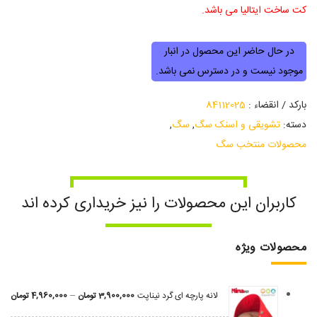
کت ساخت ایتالیا می باشد.
در حال حاضر این محصول در انبار
موجود نیست و در دسترس نمی باشد.
بارکد / انقضاء :
84112025
دسته:
تشویقی و اسنک سگ
,
سگ
,
محصولات منتخب سگ
کاربران این محصولات را نیز خریداری کرده اند
محصولات ویژه
–
لانه پارچه ای گرد نیناپت
3,900,000
تومان
4,960,000
تومان