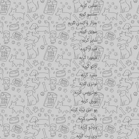
سلبن گربه
سنسو گربه
سزار و کندی گربه
سویل گربه
شایر گربه
فیدار گربه
فیفورا گربه
کاکو گربه
مفید گربه
نوتری گربه
نوترینس گربه
نوول گربه
یو اس پت گربه
وکسی گربه
وودو گربه
وی پت گربه