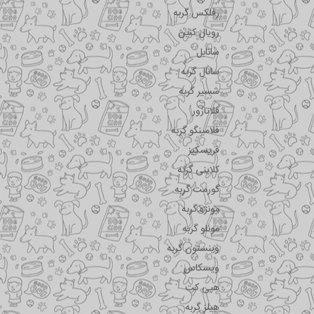
رفلکس گربه
رویال کنین
سانابل
سانال گربه
شسیر گربه
فلاتازور
فلامینگو گربه
فریسکیز
کلاینی گربه
گورمت گربه
مونژه گربه
مونلو گربه
وینستون گربه
ویسکاس
هپی کت
هیلز گربه