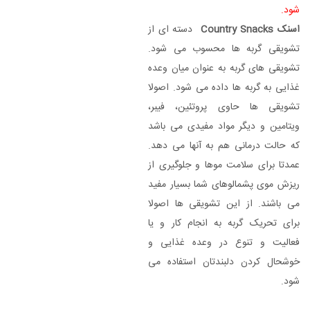
شود.
اسنک Country Snacks
دسته ای از
تشویقی گربه ها محسوب می شود.
تشویقی های گربه به عنوان میان وعده
غذایی به گربه ها داده می شود. اصولا
تشویقی ها حاوی پروتئین، فیبر،
ویتامین و دیگر مواد مفیدی می باشد
که حالت درمانی هم به آنها می دهد.
عمدتا برای سلامت موها و جلوگیری از
ریزش موی پشمالوهای شما بسیار مفید
می باشند. از این تشویقی ها اصولا
برای تحریک گربه به انجام کار و یا
فعالیت و تنوع در وعده غذایی و
خوشحال کردن دلبندتان استفاده می
شود.