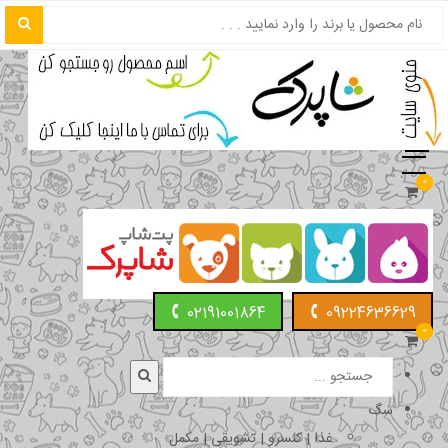
0
02191001864
09224636629
0
سگ
غذا | کنسرو | تشویقی | مکمل