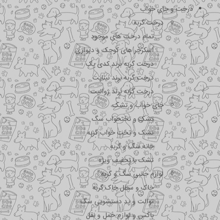
درخت و جای خواب
درخت گربه
تمام درخت های موجود
اسکرچر های کوچک و دیواری
درخت گربه برند کدی پک
درخت گربه برند نیناپت
درخت گربه برند ژوانیت
جای خواب و تشک
تشک و تختحواب سگ
تشک و تخت خواب گربه
خانه سگ و گربه
تشک با تخفیف ویژه
لوازم جانبی سگ و گربه
خاک و سطل خاک گربه
توالت و پد دستشویی سگ
باکس و لوازم حمل و نقل