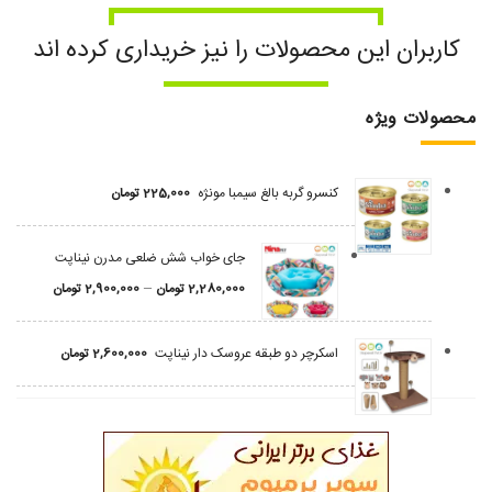
کاربران این محصولات را نیز خریداری کرده اند
محصولات ویژه
کنسرو گربه بالغ سیمبا مونژه
225,000
تومان
جای خواب شش ضلعی مدرن نیناپت
–
2,280,000
تومان
2,900,000
تومان
اسکرچر دو طبقه عروسک دار نیناپت
2,600,000
تومان