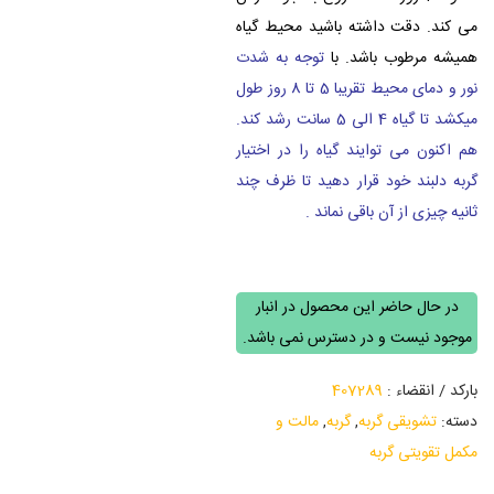
می کند. دقت داشته باشید محیط گیاه
همیشه مرطوب باشد. با
توجه به شدت
نور و دمای محیط تقریبا 5 تا 8 روز طول
میکشد تا گیاه 4 الی 5 سانت رشد کند.
هم اکنون می توایند گیاه را در اختیار
گربه دلبند خود قرار دهید تا ظرف چند
ثانیه چیزی از آن باقی نماند .
در حال حاضر این محصول در انبار
موجود نیست و در دسترس نمی باشد.
بارکد / انقضاء :
407289
دسته:
تشویقی گربه
,
گربه
,
مالت و
مکمل تقویتی گربه