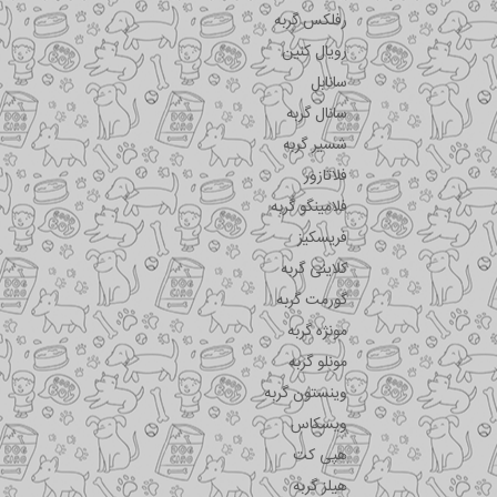
رفلکس گربه
رویال کنین
سانابل
سانال گربه
شسیر گربه
فلاتازور
فلامینگو گربه
فریسکیز
کلاینی گربه
گورمت گربه
مونژه گربه
مونلو گربه
وینستون گربه
ویسکاس
هپی کت
هیلز گربه