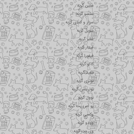
سلبن گربه
سنسو گربه
سزار و کندی گربه
سویل گربه
شایر گربه
فیدار گربه
فیفورا گربه
کاکو گربه
مفید گربه
نوتری گربه
نوترینس گربه
نوول گربه
یو اس پت گربه
وکسی گربه
وودو گربه
وی پت گربه