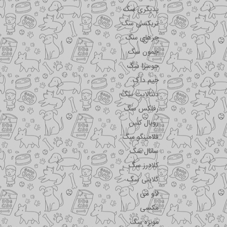
پدیگری سگ
تریکسی سگ
جرهای سگ
جمون سگ
جوسرا سگ
جیم داگ
دنتالایت سگ
رفلکس سگ
رویال کنین
فلامینگو سگ
سانال سگ
کلادرز سگ
کلاینی سگ
لاو می
مکسی
مونژه سگ