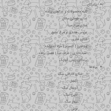
پرندگان
کلیه محصولات و غذاهای پرنده
غذای طوطی سانان
غذای مرغ مینا
عروس هلندی و مرغ عشق
غذای قناری
ویتامین | کلسیم | سرلاک پرنده
اسباب بازی | ظرف غذا | قفس پرنده
پرندگان زینتی کوچک
برندها
غذای خارجی سگ
اکسل
اویمال سگ
بابین سگ
بیفار سگ
بوش