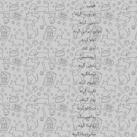
هوبی
یوروپت گربه
ونپی گربه
غذای ایرانی گربه
اونو گربه
آدی کت
آروماتیش
پتچی گربه
پرسا گربه
پتیوم گربه
تاپت گربه
پولر گربه
دیکاکو گربه
رداسپرینگ
روتیکا گربه
سانی پت گربه