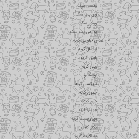
وکسی سگ
وی پت سگ
وودو سگ
یو اس پت سگ
غذای خارجی گربه
اویمال گربه
بابین گربه
بیفار گربه
بوناسیبو
تریکسی گربه
جمون گربه
جیم کت
جوسرا گربه
دین بست گربه
دکتر کلادرز
دنتالایت گربه