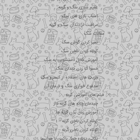
عقیم سازی سگ و گربه
اسباب بازی های سگ
مراقبت از دندان سگ و گربه
مقالات سگ
تمیز کردن گوش سگ
کوتاه کردن ناخن سگ
آموزش محل دستشویی به سگ
مسواک زدن دندان سگ
مزیت های استفاده از کنسرو سگ
مدفوع خواری سگ و درمان آن
فیلم های آموزشی گربه
چیدمان خانه های گربه دار
آموزش زبان بدن گربه ها
کوتاه کردن ناخن گربه – 1
کوتاه کردن ناخن گربه – 2
نکاتی درباره جمل باکس با هواپیما