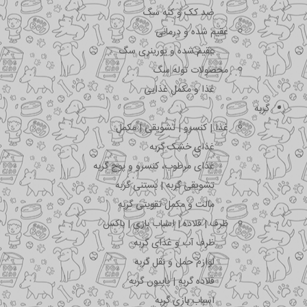
ضد کک و کنه سگ
عقیم شده و درمانی
عقیم شده و یورینری سگ
محصولات توله سگ
غذا و مکمل غذایی
گربه
غذا | کنسرو | تشویقی | مکمل
غذای خشک گربه
غذای مرطوب، کنسرو و پوچ گربه
تشویقی گربه | بستنی گربه
مالت و مکمل تقویتی گربه
ظرف | قلاده | اسباب بازی | باکس
ظرف آب و غذای گربه
لوازم حمل و نقل گربه
قلاده گربه | پاپیون گربه
اسباب بازی گربه