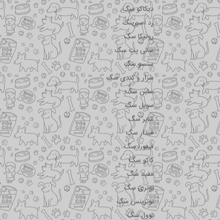
دیکاکو سگ
رد اسپرینگ
روتیکا سگ
سانی پت سگ
سنسو سگ
سزار و کندی سگ
سلبن سگ
سویل سگ
شایر سگ
فیدار سگ
فیفورا سگ
کاکو سگ
مفید سگ
نوتری سگ
نوترینس سگ
نوول سگ