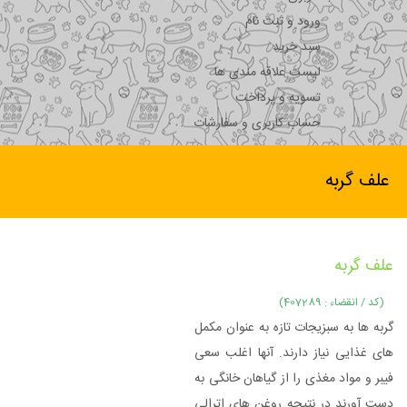
ورود و ثبت نام
سبد خرید
لیست علاقه مندی ها
تسویه و پرداخت
حساب کاربری و سفارشات
علف گربه
علف گربه
(کد / انقضاء : 407289)
گربه ها به سبزیجات تازه به عنوان مکمل
های غذایی نیاز دارند. آنها اغلب سعی
فیبر و مواد مغذی را از گیاهان خانگی به
دست آورند در نتیجه روغن های اترالی