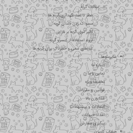
مقالات گربه
صفر تا صد نگهداری گربه ها
مسواک زدن دندان گربه
تاثیر موی گربه بر نازایی
لزوم استفاده از کنسرو گربه
غذاهای سمی و خطرناک برای گربه ها
سایرمنوها
درباره ما
تماس با ما
تخفیف ویژه
قوانین و مقررات
غذا وزن بالا
انتقادات و پیشنهادات
امداد حیوانات
پیگیری سفارش
حساب کاربری