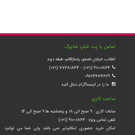
تماس با پت شاپ شاپرک
انقلاب، خیابان نامجو، پاساژقائم، طبقه دوم
77681864 (021)
–
91001864 (021)
09224636629
ما را در اینستاگرام دنبال کنید
ساعت کاری
ساعات کاری : 9 صبح الی 18 و پنجشنبه ها 9 صبح الی 14
تلفن تماس ویژه : 91001864 (021)
امکان خرید حضوری امکانپذیر نمی باشد ولی شما می توانید