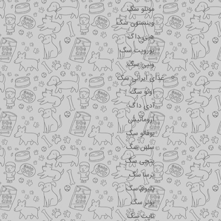
مونلو سگ
وینستون سگ
هپی داگ
یوروپت سگ
ونپی سگ
غذای ایرانی سگ
اونو سگ
آدی داگ
اروماتیش
بوفالو سگ
سلبن سگ
پتچی سگ
پرسا سگ
پتیوم سگ
پولر سگ
تاپت سگ