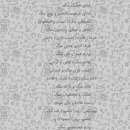
غذای خشک سگ
غذای مرطوب، کنسرو و پوچ سگ
تشویقی سگ | اسنک و استخوان
مکمل و مولتی ویتامین سگ
ظرف | قلاده | اسباب بازی | باکس
ظرف آب و غذای سگ
لوازم حمل و نقل سگ
قلاده سگ | کتفی و گردنی
اسباب بازی سگ و دندانی
خانه سگ | پارک | تشک | قلاده
خانه سگ و پارک سگ
تشک و تختخواب سگ
ست قلاده و جای خواب
بهداشتی | پد | شامپو | ضد کک
شامپو، برس، مسواک و …
پد و دستشویی سگ