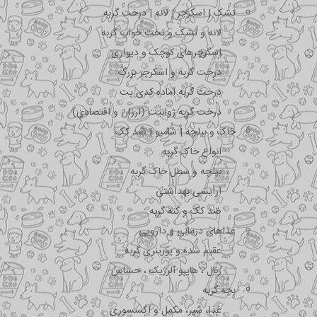
تشک | اسکرچر | لانه | درخت گربه
لانه و تشک و تخت خواب گربه
اسکرچرهای کوچک و دیواری
درخت گربه و اسکرچر بزرگ
درخت گربه آماده کدی پت
درخت گربه ژوانیت (ارزان و اقتصادی)
خاک و بیلچه | شامپو | ضد کک
انواع خاک گربه
بیلچه و سطل خاک گربه
آرایشی بهداشتی
ضد کک و کنه گربه
غذاهای درمانی و دارویی
عقیم شده و یورینری گربه
رنال ، هایپو آلرژیک ، حساس
بچه گربه
غذا، شیر، مکمل و اکسسوری