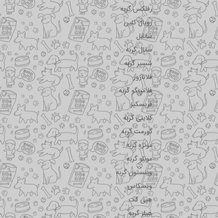
رفلکس گربه
رویال کنین
سانابل
سانال گربه
شسیر گربه
فلاتازور
فلامینگو گربه
فریسکیز
کلاینی گربه
گورمت گربه
مونژه گربه
مونلو گربه
وینستون گربه
ویسکاس
هپی کت
هیلز گربه