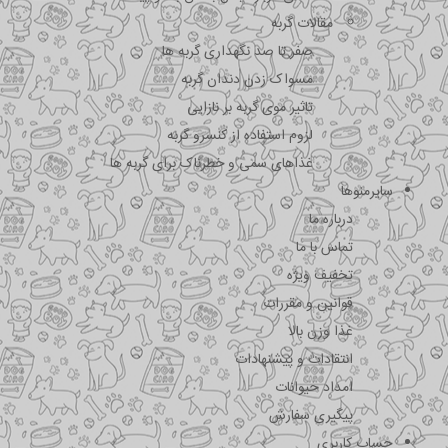
مقالات گربه
صفر تا صد نگهداری گربه ها
مسواک زدن دندان گربه
تاثیر موی گربه بر نازایی
لزوم استفاده از کنسرو گربه
غذاهای سمی و خطرناک برای گربه ها
سایرمنوها
درباره ما
تماس با ما
تخفیف ویژه
قوانین و مقررات
غذا وزن بالا
انتقادات و پیشنهادات
امداد حیوانات
پیگیری سفارش
حساب کاربری