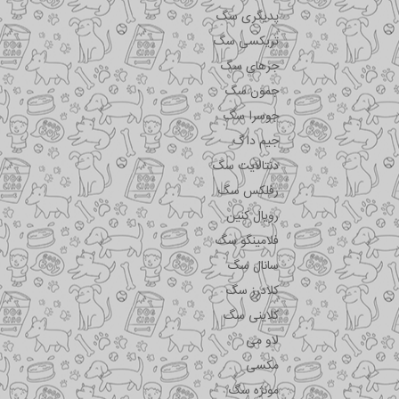
پدیگری سگ
تریکسی سگ
جرهای سگ
جمون سگ
جوسرا سگ
جیم داگ
دنتالایت سگ
رفلکس سگ
رویال کنین
فلامینگو سگ
سانال سگ
کلادرز سگ
کلاینی سگ
لاو می
مکسی
مونژه سگ