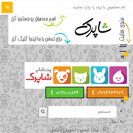
0
02191001864
09224636629
0
سگ
غذا | کنسرو | تشویقی | مکمل