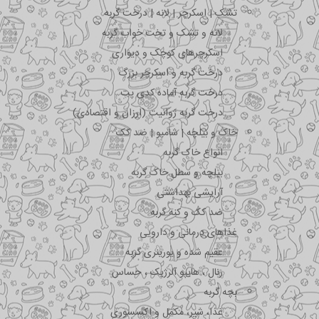
تشک | اسکرچر | لانه | درخت گربه
لانه و تشک و تخت خواب گربه
اسکرچرهای کوچک و دیواری
درخت گربه و اسکرچر بزرگ
درخت گربه آماده کدی پت
درخت گربه ژوانیت (ارزان و اقتصادی)
خاک و بیلچه | شامپو | ضد کک
انواع خاک گربه
بیلچه و سطل خاک گربه
آرایشی بهداشتی
ضد کک و کنه گربه
غذاهای درمانی و دارویی
عقیم شده و یورینری گربه
رنال ، هایپو آلرژیک ، حساس
بچه گربه
غذا، شیر، مکمل و اکسسوری