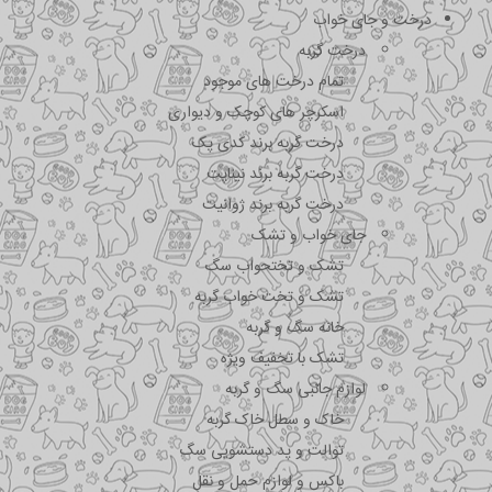
درخت و جای خواب
درخت گربه
تمام درخت های موجود
اسکرچر های کوچک و دیواری
درخت گربه برند کدی پک
درخت گربه برند نیناپت
درخت گربه برند ژوانیت
جای خواب و تشک
تشک و تختحواب سگ
تشک و تخت خواب گربه
خانه سگ و گربه
تشک با تخفیف ویژه
لوازم جانبی سگ و گربه
خاک و سطل خاک گربه
توالت و پد دستشویی سگ
باکس و لوازم حمل و نقل