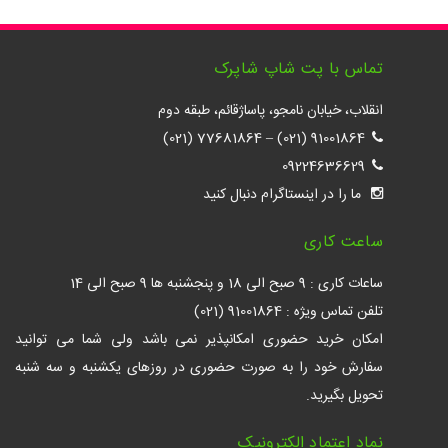
تماس با پت شاپ شاپرک
انقلاب، خیابان نامجو، پاساژقائم، طبقه دوم
77681864 (021)
–
91001864 (021)
09224636629
ما را در اینستاگرام دنبال کنید
ساعت کاری
ساعات کاری : 9 صبح الی 18 و پنجشنبه ها 9 صبح الی 14
تلفن تماس ویژه : 91001864 (021)
امکان خرید حضوری امکانپذیر نمی باشد ولی شما می توانید
سفارش خود را به صورت حضوری در روزهای یکشنبه و سه شنبه
تحویل بگیرید.
نماد اعتماد الکترونیک