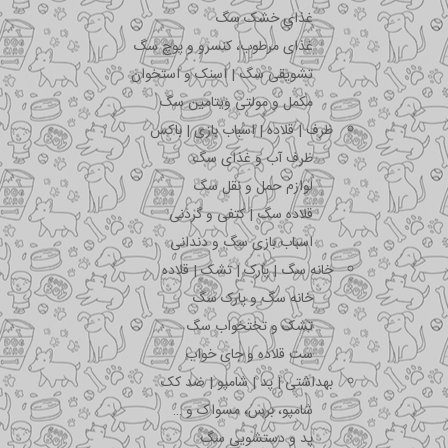
غذای خشک سگ
غذای مرطوب، کنسرو و پوچ سگ
تشویقی سگ | اسنک و استخوان
مکمل و مولتی ویتامین سگ
ظرف | قلاده | اسباب بازی | باکس
ظرف آب و غذای سگ
لوازم حمل و نقل سگ
قلاده سگ | کتفی و گردنی
اسباب بازی سگ و دندانی
خانه سگ | پارک | تشک | قلاده
خانه سگ و پارک سگ
تشک و تختخواب سگ
ست قلاده و جای خواب
بهداشتی | پد | شامپو | ضد کک
شامپو، برس، مسواک و …
پد و دستشویی سگ