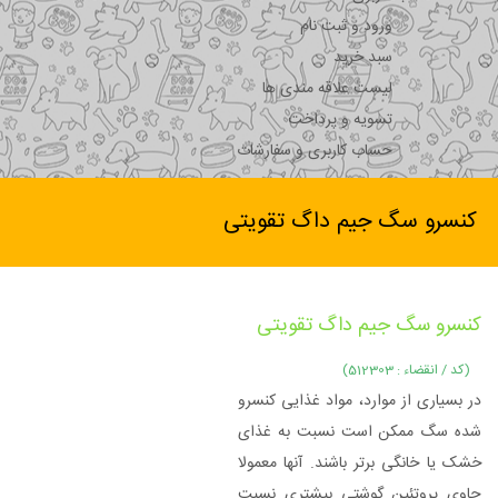
ورود و ثبت نام
سبد خرید
لیست علاقه مندی ها
تسویه و پرداخت
حساب کاربری و سفارشات
کنسرو سگ جیم داگ تقویتی
کنسرو سگ جیم داگ تقویتی
(کد / انقضاء : 512303)
در بسیاری از موارد، مواد غذایی کنسرو
شده سگ ممکن است نسبت به غذای
خشک یا خانگی برتر باشند. آنها معمولا
حاوی پروتئین گوشتی بیشتری نسبت