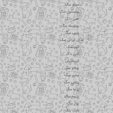
مونلو سگ
وینستون سگ
هپی داگ
یوروپت سگ
ونپی سگ
غذای ایرانی سگ
اونو سگ
آدی داگ
اروماتیش
بوفالو سگ
سلبن سگ
پتچی سگ
پرسا سگ
پتیوم سگ
پولر سگ
تاپت سگ