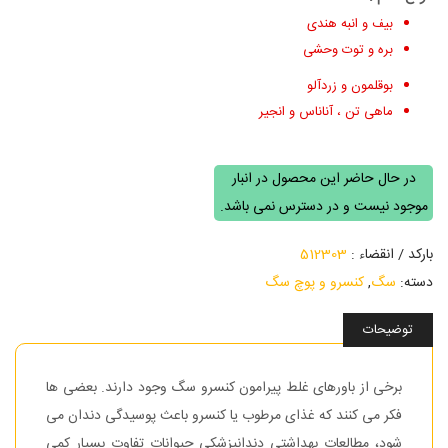
بیف و انبه هندی
بره و توت وحشی
بوقلمون و زردآلو
ماهی تن ، آناناس و انجیر
در حال حاضر این محصول در انبار
موجود نیست و در دسترس نمی باشد.
بارکد / انقضاء :
512303
دسته:
سگ
,
کنسرو و پوچ سگ
توضیحات
برخی از باورهای غلط پیرامون کنسرو سگ وجود دارند. بعضی ها
فکر می کنند که غذای مرطوب یا کنسرو باعث پوسیدگی دندان می
شود، مطالعات بهداشتی دندانپزشکی حیوانات تفاوت بسیار کمی