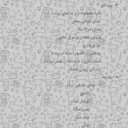
پرندگان
کلیه محصولات و غذاهای پرنده
غذای طوطی سانان
غذای مرغ مینا
عروس هلندی و مرغ عشق
غذای قناری
ویتامین | کلسیم | سرلاک پرنده
اسباب بازی | ظرف غذا | قفس پرنده
پرندگان زینتی کوچک
برندها
غذای خارجی سگ
اکسل
اویمال سگ
بابین سگ
بیفار سگ
بوش