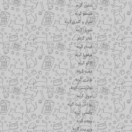
سلبن گربه
سنسو گربه
سزار و کندی گربه
سویل گربه
شایر گربه
فیدار گربه
فیفورا گربه
کاکو گربه
مفید گربه
نوتری گربه
نوترینس گربه
نوول گربه
یو اس پت گربه
وکسی گربه
وودو گربه
وی پت گربه