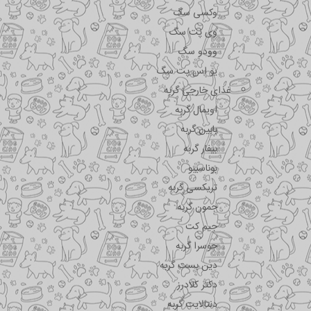
وکسی سگ
وی پت سگ
وودو سگ
یو اس پت سگ
غذای خارجی گربه
اویمال گربه
بابین گربه
بیفار گربه
بوناسیبو
تریکسی گربه
جمون گربه
جیم کت
جوسرا گربه
دین بست گربه
دکتر کلادرز
دنتالایت گربه