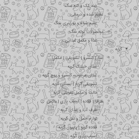
ضد کک و کنه سگ
عقیم شده و درمانی
عقیم شده و یورینری سگ
محصولات توله سگ
غذا و مکمل غذایی
گربه
غذا | کنسرو | تشویقی | مکمل
غذای خشک گربه
غذای مرطوب، کنسرو و پوچ گربه
تشویقی گربه | بستنی گربه
مالت و مکمل تقویتی گربه
ظرف | قلاده | اسباب بازی | باکس
ظرف آب و غذای گربه
لوازم حمل و نقل گربه
قلاده گربه | پاپیون گربه
اسباب بازی گربه