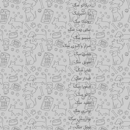
دیکاکو سگ
رد اسپرینگ
روتیکا سگ
سانی پت سگ
سنسو سگ
سزار و کندی سگ
سلبن سگ
سویل سگ
شایر سگ
فیدار سگ
فیفورا سگ
کاکو سگ
مفید سگ
نوتری سگ
نوترینس سگ
نوول سگ