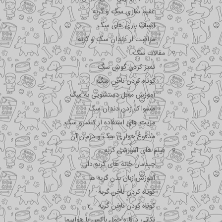
عقیم سازی سگ و گربه
اسباب بازی های سگ
مراقبت از دندان سگ و گربه
مقالات سگ
تمیز کردن گوش سگ
کوتاه کردن ناخن سگ
آموزش محل دستشویی به سگ
مسواک زدن دندان سگ
مزیت های استفاده از کنسرو سگ
مدفوع خواری سگ و درمان آن
فیلم های آموزشی گربه
چیدمان خانه های گربه دار
آموزش زبان بدن گربه ها
کوتاه کردن ناخن گربه – 1
کوتاه کردن ناخن گربه – 2
نکاتی درباره جمل باکس با هواپیما