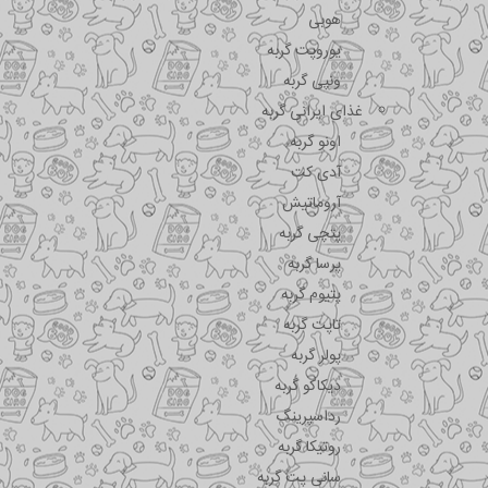
هوبی
یوروپت گربه
ونپی گربه
غذای ایرانی گربه
اونو گربه
آدی کت
آروماتیش
پتچی گربه
پرسا گربه
پتیوم گربه
تاپت گربه
پولر گربه
دیکاکو گربه
رداسپرینگ
روتیکا گربه
سانی پت گربه