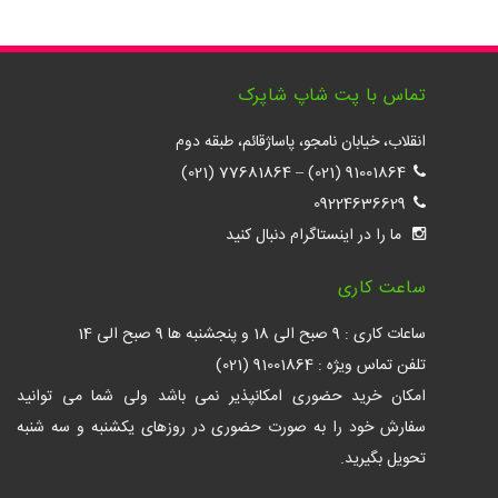
تماس با پت شاپ شاپرک
انقلاب، خیابان نامجو، پاساژقائم، طبقه دوم
77681864 (021)
–
91001864 (021)
09224636629
ما را در اینستاگرام دنبال کنید
ساعت کاری
ساعات کاری : 9 صبح الی 18 و پنجشنبه ها 9 صبح الی 14
تلفن تماس ویژه : 91001864 (021)
امکان خرید حضوری امکانپذیر نمی باشد ولی شما می توانید
سفارش خود را به صورت حضوری در روزهای یکشنبه و سه شنبه
تحویل بگیرید.