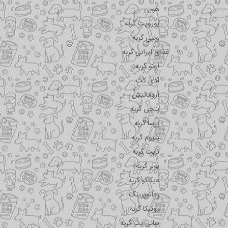
هوبی
یوروپت گربه
ونپی گربه
غذای ایرانی گربه
اونو گربه
آدی کت
آروماتیش
پتچی گربه
پرسا گربه
پتیوم گربه
تاپت گربه
پولر گربه
دیکاکو گربه
رداسپرینگ
روتیکا گربه
سانی پت گربه