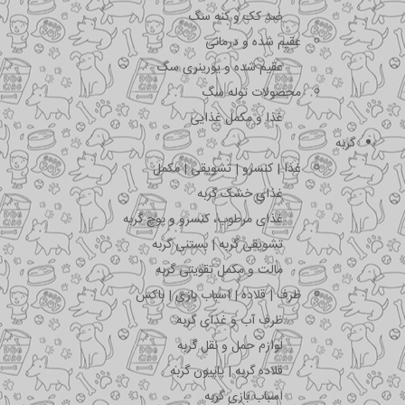
ضد کک و کنه سگ
عقیم شده و درمانی
عقیم شده و یورینری سگ
محصولات توله سگ
غذا و مکمل غذایی
گربه
غذا | کنسرو | تشویقی | مکمل
غذای خشک گربه
غذای مرطوب، کنسرو و پوچ گربه
تشویقی گربه | بستنی گربه
مالت و مکمل تقویتی گربه
ظرف | قلاده | اسباب بازی | باکس
ظرف آب و غذای گربه
لوازم حمل و نقل گربه
قلاده گربه | پاپیون گربه
اسباب بازی گربه