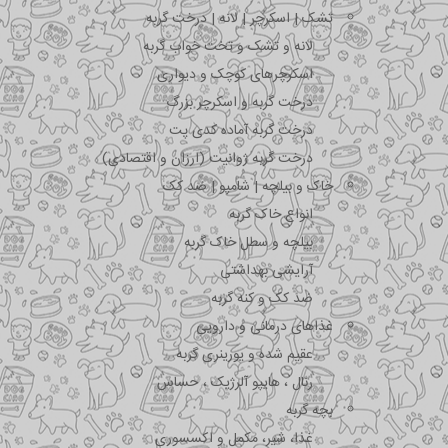
تشک | اسکرچر | لانه | درخت گربه
لانه و تشک و تخت خواب گربه
اسکرچرهای کوچک و دیواری
درخت گربه و اسکرچر بزرگ
درخت گربه آماده کدی پت
درخت گربه ژوانیت (ارزان و اقتصادی)
خاک و بیلچه | شامپو | ضد کک
انواع خاک گربه
بیلچه و سطل خاک گربه
آرایشی بهداشتی
ضد کک و کنه گربه
غذاهای درمانی و دارویی
عقیم شده و یورینری گربه
رنال ، هایپو آلرژیک ، حساس
بچه گربه
غذا، شیر، مکمل و اکسسوری