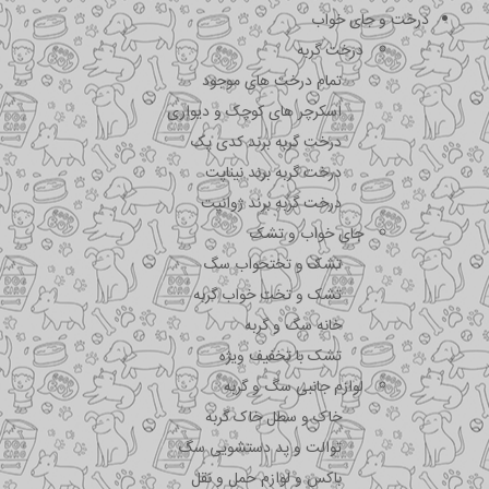
درخت و جای خواب
درخت گربه
تمام درخت های موجود
اسکرچر های کوچک و دیواری
درخت گربه برند کدی پک
درخت گربه برند نیناپت
درخت گربه برند ژوانیت
جای خواب و تشک
تشک و تختحواب سگ
تشک و تخت خواب گربه
خانه سگ و گربه
تشک با تخفیف ویژه
لوازم جانبی سگ و گربه
خاک و سطل خاک گربه
توالت و پد دستشویی سگ
باکس و لوازم حمل و نقل