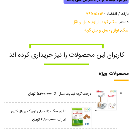
بارکد / انقضاء :
79505012
دسته:
سگ
,
گربه
,
لوازم حمل و نقل
سگ
,
لوازم حمل و نقل گربه
کاربران این محصولات را نیز خریداری کرده اند
محصولات ویژه
درخت گربه نیناپت مدل G1
5,200,000
تومان
غذای سگ نژاد خیلی کوچک رویال کنین
امارات
6,900,000
تومان