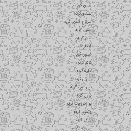
سلبن گربه
سنسو گربه
سزار و کندی گربه
سویل گربه
شایر گربه
فیدار گربه
فیفورا گربه
کاکو گربه
مفید گربه
نوتری گربه
نوترینس گربه
نوول گربه
یو اس پت گربه
وکسی گربه
وودو گربه
وی پت گربه