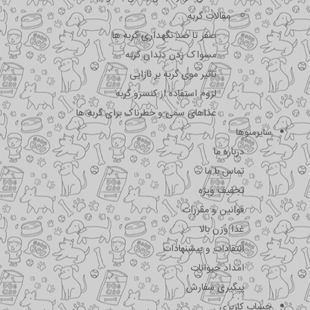
مقالات گربه
صفر تا صد نگهداری گربه ها
مسواک زدن دندان گربه
تاثیر موی گربه بر نازایی
لزوم استفاده از کنسرو گربه
غذاهای سمی و خطرناک برای گربه ها
سایرمنوها
درباره ما
تماس با ما
تخفیف ویژه
قوانین و مقررات
غذا وزن بالا
انتقادات و پیشنهادات
امداد حیوانات
پیگیری سفارش
حساب کاربری