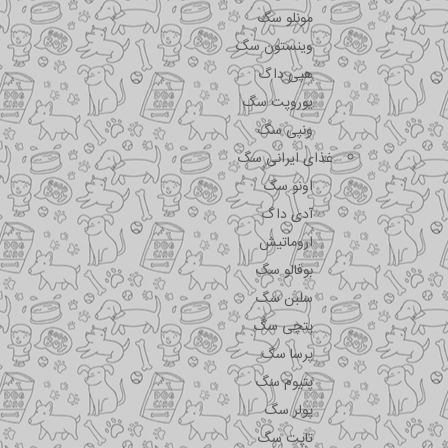
مونلو سگ
وینستون سگ
هپی داگ
یوروپت سگ
ونپی سگ
غذای ایرانی سگ
اونو سگ
آدی داگ
اروماتیش
بوفالو سگ
سلبن سگ
پتچی سگ
پرسا سگ
پتیوم سگ
پولر سگ
تاپت سگ