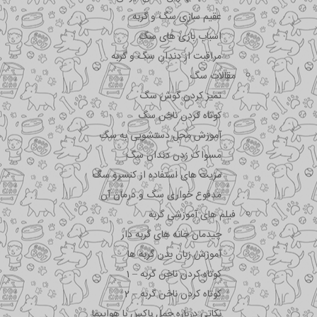
عقیم سازی سگ و گربه
اسباب بازی های سگ
مراقبت از دندان سگ و گربه
مقالات سگ
تمیز کردن گوش سگ
کوتاه کردن ناخن سگ
آموزش محل دستشویی به سگ
مسواک زدن دندان سگ
مزیت های استفاده از کنسرو سگ
مدفوع خواری سگ و درمان آن
فیلم های آموزشی گربه
چیدمان خانه های گربه دار
آموزش زبان بدن گربه ها
کوتاه کردن ناخن گربه – 1
کوتاه کردن ناخن گربه – 2
نکاتی درباره جمل باکس با هواپیما