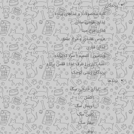
پرندگان
کلیه محصولات و غذاهای پرنده
غذای طوطی سانان
غذای مرغ مینا
عروس هلندی و مرغ عشق
غذای قناری
ویتامین | کلسیم | سرلاک پرنده
اسباب بازی | ظرف غذا | قفس پرنده
پرندگان زینتی کوچک
برندها
غذای خارجی سگ
اکسل
اویمال سگ
بابین سگ
بیفار سگ
بوش