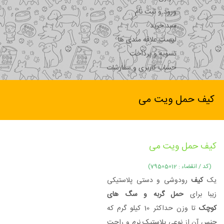
ورود و ثبت نام
سبد خرید
لیست علاقه مندی ها
تسویه و پرداخت
حساب کاربری و سفارشات
کیف حمل ویت می
کیف حمل ویت می
(کد / انقضاء : 79505012)
یک
کیف
رودوشی و دستی پلاستیکی
زیبا برای
حمل گربه و سگ های
کوچک
تا وزن حداکثر 10 کیلو گرم که
جنس آن از نوعی پلاستیک نرم و راحت