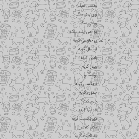
وکسی سگ
وی پت سگ
وودو سگ
یو اس پت سگ
غذای خارجی گربه
اویمال گربه
بابین گربه
بیفار گربه
بوناسیبو
تریکسی گربه
جمون گربه
جیم کت
جوسرا گربه
دین بست گربه
دکتر کلادرز
دنتالایت گربه