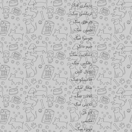
پدیگری سگ
تریکسی سگ
جرهای سگ
جمون سگ
جوسرا سگ
جیم داگ
دنتالایت سگ
رفلکس سگ
رویال کنین
فلامینگو سگ
سانال سگ
کلادرز سگ
کلاینی سگ
لاو می
مکسی
مونژه سگ