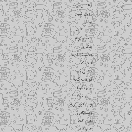
رفلکس گربه
رویال کنین
سانابل
سانال گربه
شسیر گربه
فلاتازور
فلامینگو گربه
فریسکیز
کلاینی گربه
گورمت گربه
مونژه گربه
مونلو گربه
وینستون گربه
ویسکاس
هپی کت
هیلز گربه