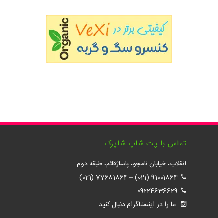
تماس با پت شاپ شاپرک
انقلاب، خیابان نامجو، پاساژقائم، طبقه دوم
77681864 (021)
–
91001864 (021)
09224636629
ما را در اینستاگرام دنبال کنید