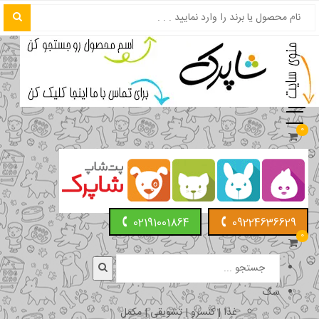
0
02191001864
09224636629
0
سگ
غذا | کنسرو | تشویقی | مکمل