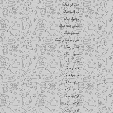
دیکاکو سگ
رد اسپرینگ
روتیکا سگ
سانی پت سگ
سنسو سگ
سزار و کندی سگ
سلبن سگ
سویل سگ
شایر سگ
فیدار سگ
فیفورا سگ
کاکو سگ
مفید سگ
نوتری سگ
نوترینس سگ
نوول سگ